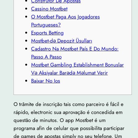
Construtor De Apostas
Cassino Mostbet
O Mostbet Paga Aos Jogadores
Portugueses?
Esports Betting
Mostbet-də Depozit Üsulları
Cadastro Na Mostbet País E Do Mundo:
Passo A Passo
Mostbet Gambling Establishment Bonuslar
Və Aksiyalar Barədə Məlumat Verir
Baixar No Ios
O trâmite de inscrição tais como parceiro é fácil e
rápido, electronic sua aprovação é concedida em
questão de minutos. O app Mostbet é um
programa afin de celular que possibilita participar
de games de apostas simply no seu telefone. Um