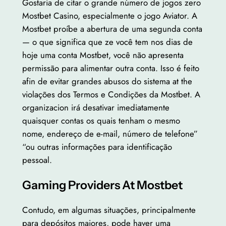
Gostaria de citar o grande número de jogos zero
Mostbet Casino, especialmente o jogo Aviator. A
Mostbet proíbe a abertura de uma segunda conta
— o que significa que ze você tem nos dias de
hoje uma conta Mostbet, você não apresenta
permissão para alimentar outra conta. Isso é feito
afin de evitar grandes abusos do sistema at the
violações dos Termos e Condições da Mostbet. A
organizacion irá desativar imediatamente
quaisquer contas os quais tenham o mesmo
nome, endereço de e-mail, número de telefone”
“ou outras informações para identificação
pessoal.
Gaming Providers At Mostbet
Contudo, em algumas situações, principalmente
para depósitos maiores, pode haver uma