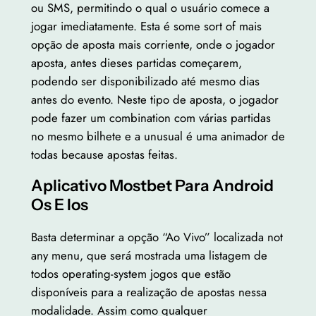
ou SMS, permitindo o qual o usuário comece a
jogar imediatamente. Esta é some sort of mais
opção de aposta mais corriente, onde o jogador
aposta, antes dieses partidas começarem,
podendo ser disponibilizado até mesmo dias
antes do evento. Neste tipo de aposta, o jogador
pode fazer um combination com várias partidas
no mesmo bilhete e a unusual é uma animador de
todas because apostas feitas.
Aplicativo Mostbet Para Android
Os E Ios
Basta determinar a opção “Ao Vivo” localizada not
any menu, que será mostrada uma listagem de
todos operating-system jogos que estão
disponíveis para a realização de apostas nessa
modalidade. Assim como qualquer