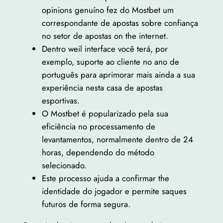
opinions genuíno fez do Mostbet um
correspondante de apostas sobre confiança
no setor de apostas on the internet.
Dentro weil interface você terá, por
exemplo, suporte ao cliente no ano de
português para aprimorar mais ainda a sua
experiência nesta casa de apostas
esportivas.
O Mostbet é popularizado pela sua
eficiência no processamento de
levantamentos, normalmente dentro de 24
horas, dependendo do método
selecionado.
Este processo ajuda a confirmar the
identidade do jogador e permite saques
futuros de forma segura.