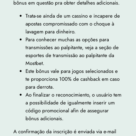
bônus em questão pra obter detalhes adicionais.
Trata-se ainda de um cassino e incapere de
apostas compromissado com o choque à
lavagem para dinheiro.
Para conhecer muchas as opções para
transmissões ao palpitante, veja a seção de
esportes de transmissão ao palpitante da
Mostbet.
Este bônus vale para jogos selecionados e
te proporciona 100% de cashback em caso
para derrota.
Ao finalizar o reconocimiento, o usuário tem
a possibilidade de igualmente inserir um
código promocional afin de assegurar
bônus adicionais.
A confirmação da inscrição é enviada via e-mail