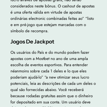
considerados neste bônus. O cashout de apostas
é uma oferta válida em virtude de apostas
ordinárias electronic combinadas feitas ao” “listo
e em pré-jogo que estejam marcadas com o
símbolo de recompra.
Jogos De Jackpot
Os usuários do País e do mundo podem fazer
apostas com a Mostbet no ano de uma ampla
escolha de eventos esportivos. Para entender
néanmoins sobre cada 1 deles e lo que eles
poderiam ajudá-lo” “a new otimizar seus lucro
potenciais, leia as descrições de cada um deles o
qual são fornecidas abaixo. Você receberá
because rodadas gratuitas assim que o dinheiro
for depositado em sua conta. Um usuário deve