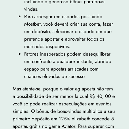
incluindo o generoso bônus para boas-
vindas.
Para arriesgar em esportes possuindo
Mostbet, você deverá criar sua conta, fazer
um depósito, selecionar o esporte em que
pretende apostar e aproveitar todos os
mercados disponíveis.
Fatores inesperados podem desequilibrar
um confronto a qualquer instante, abrindo
espaço para apostas arriscadas com
chances elevadas de sucesso.
Mas atente-se, porque o valor ag aposta não tem
a possibilidade de ser menor la cual R$ 40, 00 e
você só pode realizar especulações em eventos
simples. O bônus de boas-vindas multiplica u seu
primeiro depósito em 125% elizabeth concede 5
apostas grátis no game Aviator. Para superar com