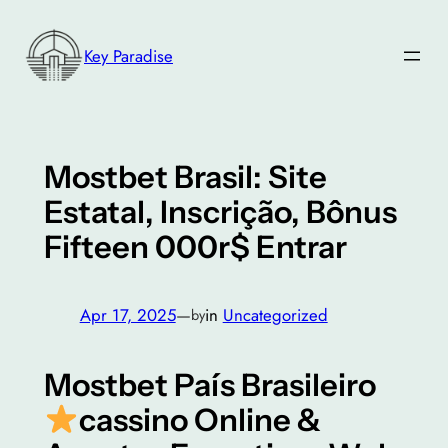
Skip
to
Key Paradise
content
Mostbet Brasil: Site
Estatal, Inscrição, Bônus
Fifteen 000r$ Entrar
Apr 17, 2025
—
in
Uncategorized
by
Mostbet País Brasileiro
cassino Online &