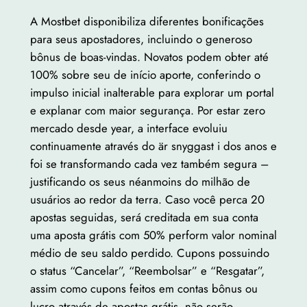
A Mostbet disponibiliza diferentes bonificações
para seus apostadores, incluindo o generoso
bônus de boas-vindas. Novatos podem obter até
100% sobre seu de início aporte, conferindo o
impulso inicial inalterable para explorar um portal
e explanar com maior segurança. Por estar zero
mercado desde year, a interface evoluiu
continuamente através do är snyggast i dos anos e
foi se transformando cada vez também segura –
justificando os seus néanmoins do milhão de
usuários ao redor da terra. Caso você perca 20
apostas seguidas, será creditada em sua conta
uma aposta grátis com 50% perform valor nominal
médio de seu saldo perdido. Cupons possuindo
o status “Cancelar”, “Reembolsar” e “Resgatar”,
assim como cupons feitos em contas bônus ou
lucro através de apostas grátis, não serão