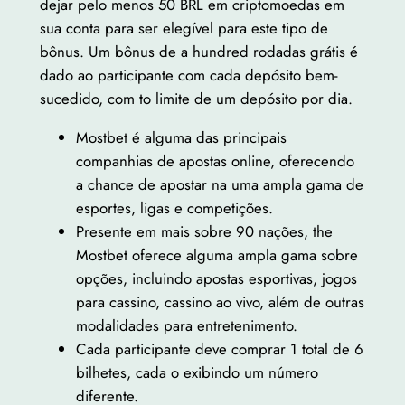
dejar pelo menos 50 BRL em criptomoedas em
sua conta para ser elegível para este tipo de
bônus. Um bônus de a hundred rodadas grátis é
dado ao participante com cada depósito bem-
sucedido, com to limite de um depósito por dia.
Mostbet é alguma das principais
companhias de apostas online, oferecendo
a chance de apostar na uma ampla gama de
esportes, ligas e competições.
Presente em mais sobre 90 nações, the
Mostbet oferece alguma ampla gama sobre
opções, incluindo apostas esportivas, jogos
para cassino, cassino ao vivo, além de outras
modalidades para entretenimento.
Cada participante deve comprar 1 total de 6
bilhetes, cada o exibindo um número
diferente.