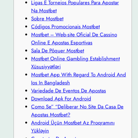
Ligas E Torneios Populares Para Apostar
Na Mostbet
Sobre Mostbet
Códigos Promocionais Mostbet
Mostbet – Web-site Oficial De Cassino
Online E Apostas Esportivas
Sala De Pôquer Mostbet
Mostbet Online Gambling Establishment
Xüsusiyyətləri
Mostbet App With Regard To Android And
Ios In Bangladesh
Variedade De Eventos De Apostas
Download Apk For Android
Como Se” “Deliberar No Site Da Casa De
Apostas Mostbet?
Android Üçün Mostbet Az Proqramını
Yükləyin