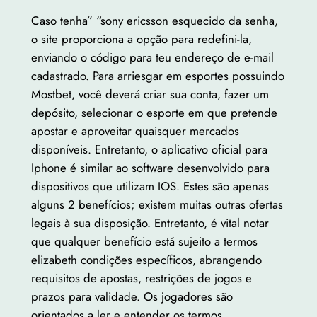
Caso tenha” “sony ericsson esquecido da senha,
o site proporciona a opção para redefini-la,
enviando o código para teu endereço de e-mail
cadastrado. Para arriesgar em esportes possuindo
Mostbet, você deverá criar sua conta, fazer um
depósito, selecionar o esporte em que pretende
apostar e aproveitar quaisquer mercados
disponíveis. Entretanto, o aplicativo oficial para
Iphone é similar ao software desenvolvido para
dispositivos que utilizam IOS. Estes são apenas
alguns 2 benefícios; existem muitas outras ofertas
legais à sua disposição. Entretanto, é vital notar
que qualquer benefício está sujeito a termos
elizabeth condições específicos, abrangendo
requisitos de apostas, restrições de jogos e
prazos para validade. Os jogadores são
orientados a ler e entender os termos