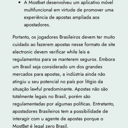
A Mostbet desenvolveu um aplicativo móvel
multifuncional em virtude de promover uma
experiência de apostas ampliada aos
apostadores.
Portanto, os jogadores Brasileiros devem ter muito
cuidado ao fazerem apostas nesse formato de site
electronic devem verificar while leis e
regulamentos para se manterem seguros. Embora
um Brasil seja considerado um dos grandes
mercados para apostas, a indústria ainda não
atingiu u seu potencial no país por litigio da
situação lawful predominante. Apostas não são
totalmente legais no Brasil, porém são
regulamentadas por algumas políticas. Entretanto,
apostadores Brasileiros tem a possibilidade de
interagir com u agente de apostas porque o
MostBet é legal zero Brasil.