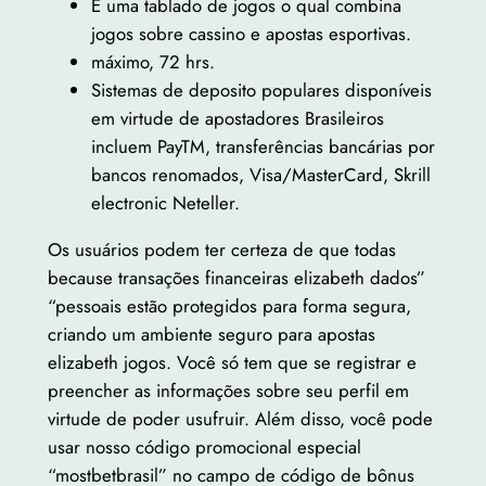
É uma tablado de jogos o qual combina
jogos sobre cassino e apostas esportivas.
máximo, 72 hrs.
Sistemas de deposito populares disponíveis
em virtude de apostadores Brasileiros
incluem PayTM, transferências bancárias por
bancos renomados, Visa/MasterCard, Skrill
electronic Neteller.
Os usuários podem ter certeza de que todas
because transações financeiras elizabeth dados”
“pessoais estão protegidos para forma segura,
criando um ambiente seguro para apostas
elizabeth jogos. Você só tem que se registrar e
preencher as informações sobre seu perfil em
virtude de poder usufruir. Além disso, você pode
usar nosso código promocional especial
“mostbetbrasil” no campo de código de bônus