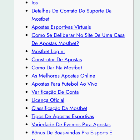
Ios
Detalhes De Contato Do Suporte Da
Mostbet
Apostas Esportivas Virtuais
Como Se Deliberar No Site De Uma Casa
De Apostas Mostbet?
Mostbet Login:
Construtor De Apostas
Como Dar Na Mostbet
As Melhores Apostas Online
Apostas Para Futebol Ao Vivo
Verificação De Conta
Licença Oficial
Classificação Da Mostbet
Tipos De Apostas Esportivas
Variedade De Eventos Para Apostas
Bônus De Boas-vindas Pra E-sports E