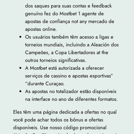
dos saques para suas contas e feedback
genuíno fez do Mostbet 1 agente de
apostas de confiança not any mercado de
apostas online.
Os usuários também têm acesso a ligas e
torneios mundiais, incluindo a Aleación dos
Campeões, a Copa Libertadores at the
outros torneios significativas.
A Mostbet está autorizada a oferecer
serviços de cassino e apostas esportivas”
“durante Curaçao.
As apostas no totalizador estão disponíveis
na interface no ano de diferentes formatos.
Eles têm uma página dedicada a ofertas no qual
você pode achar todos os bônus e ofertas
disponíveis. Use nosso código promocional