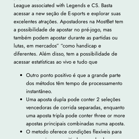
League associated with Legends e CS. Basta
acessar a new seção de E-sports e explorar suas
excelentes atrações. Apostadores na MostBet tem
a possibilidade de apostar no pré-jogo, mas
também podem apostar durante as partidas ou
lutas, em mercados” “como handicap e
diferentes. Além disso, tem a possibilidade de
acessar estatísticas ao vivo e tudo que
Outro ponto positivo é que a grande parte
dos métodos têm tempo de processamento
instantâneo.
Uma aposta dupla pode conter 2 seleções
vencedoras de corrida separadas, enquanto
uma aposta tripla pode conter three or more
apostas principais combinadas numa aposta.
O metodo oferece condições flexíveis para