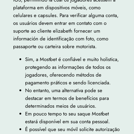
plataforma em dispositivos móveis, como
celulares e capsules. Para verificar alguma conta,
os usuários devem entrar em contato com o
suporte ao cliente elizabeth fornecer um
información de identificação com foto, como
passaporte ou carteira sobre motorista.
Sim, a Mostbet é confiável e muito holistica,
protegendo as informações de todos os
jogadores, oferecendo métodos de
pagamento práticos e sendo licenciada.
No entanto, uma alternativa pode se
destacar em termos de benefícios para
determinados meios de usuários.
Em pouco tempo to seu saque Mostbet
estará disponível em sua conta pessoal.
É possível que seu móvil solicite autorização