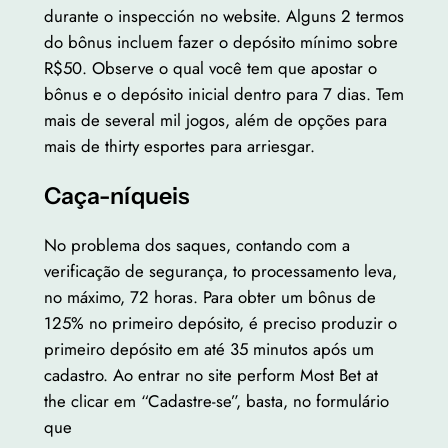
durante o inspección no website. Alguns 2 termos
do bônus incluem fazer o depósito mínimo sobre
R$50. Observe o qual você tem que apostar o
bônus e o depósito inicial dentro para 7 dias. Tem
mais de several mil jogos, além de opções para
mais de thirty esportes para arriesgar.
Caça-níqueis
No problema dos saques, contando com a
verificação de segurança, to processamento leva,
no máximo, 72 horas. Para obter um bônus de
125% no primeiro depósito, é preciso produzir o
primeiro depósito em até 35 minutos após um
cadastro. Ao entrar no site perform Most Bet at
the clicar em “Cadastre-se”, basta, no formulário
que