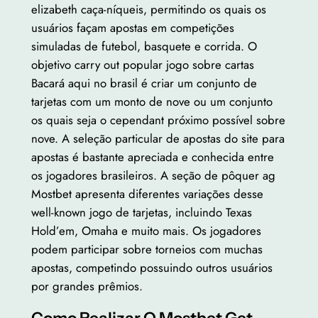
elizabeth caça-níqueis, permitindo os quais os
usuários façam apostas em competições
simuladas de futebol, basquete e corrida. O
objetivo carry out popular jogo sobre cartas
Bacará aqui no brasil é criar um conjunto de
tarjetas com um monto de nove ou um conjunto
os quais seja o cependant próximo possível sobre
nove. A seleção particular de apostas do site para
apostas é bastante apreciada e conhecida entre
os jogadores brasileiros. A seção de pôquer ag
Mostbet apresenta diferentes variações desse
well-known jogo de tarjetas, incluindo Texas
Hold’em, Omaha e muito mais. Os jogadores
podem participar sobre torneios com muchas
apostas, competindo possuindo outros usuários
por grandes prêmios.
Como Realizar O Mostbet Get