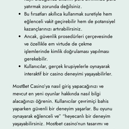
yatırmak zorunda değilsiniz.
Bu fırsatları akıllıca kullanmak suretiyle hem
eğlenceli vakit geçirebilir hem de potansiyel
kazançlarınızı artırabilirsiniz.
Ancak, güvenlik prosedürleri çerçevesinde
ve özellikle em virtude de çekme
işlemlerinde kimlik doğrulaması yapılması
gerekebilir.
Kullanıcılar, gerçek krupiyelerle oynayarak
interaktif bir casino deneyimi yaşayabilirler.
MostBet Casino’ya nasıl giriş yapacağınızı ve
mevcut en yeni oyunlar hakkında nasıl bilgi
alacağınızı öğrenin. Kullanıcılar çevrimiçi bahis
yaparken güvenli bir deneyim yaşarlar. Bu oyunu
oynayarak eğlenceli ve” “heyecanlı bir deneyim
yaşayabilirsiniz. Mostbet casino’nun tasarımı ve