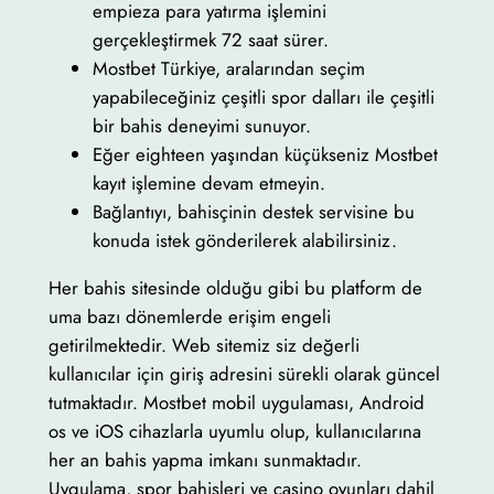
empieza para yatırma işlemini
gerçekleştirmek 72 saat sürer.
Mostbet Türkiye, aralarından seçim
yapabileceğiniz çeşitli spor dalları ile çeşitli
bir bahis deneyimi sunuyor.
Eğer eighteen yaşından küçükseniz Mostbet
kayıt işlemine devam etmeyin.
Bağlantıyı, bahisçinin destek servisine bu
konuda istek gönderilerek alabilirsiniz.
Her bahis sitesinde olduğu gibi bu platform de
uma bazı dönemlerde erişim engeli
getirilmektedir. Web sitemiz siz değerli
kullanıcılar için giriş adresini sürekli olarak güncel
tutmaktadır. Mostbet mobil uygulaması, Android
os ve iOS cihazlarla uyumlu olup, kullanıcılarına
her an bahis yapma imkanı sunmaktadır.
Uygulama, spor bahisleri ve casino oyunları dahil