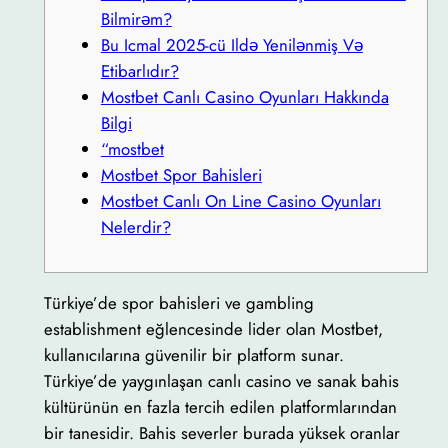
Bilmirəm?
Bu Icmal 2025-cü Ildə Yenilənmiş Və
Etibarlıdır?
Mostbet Canlı Casino Oyunları Hakkında
Bilgi
“mostbet
Mostbet Spor Bahisleri
Mostbet Canlı On Line Casino Oyunları
Nelerdir?
Türkiye’de spor bahisleri ve gambling
establishment eğlencesinde lider olan Mostbet,
kullanıcılarına güvenilir bir platform sunar.
Türkiye’de yaygınlaşan canlı casino ve sanak bahis
kültürünün en fazla tercih edilen platformlarından
bir tanesidir. Bahis severler burada yüksek oranlar