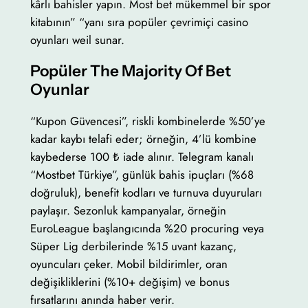
kârlı bahisler yapın. Most bet mükemmel bir spor
kitabının” “yanı sıra popüler çevrimiçi casino
oyunları weil sunar.
Popüler The Majority Of Bet
Oyunlar
“Kupon Güvencesi”, riskli kombinelerde %50’ye
kadar kaybı telafi eder; örneğin, 4’lü kombine
kaybederse 100 ₺ iade alınır. Telegram kanalı
“Mostbet Türkiye”, günlük bahis ipuçları (%68
doğruluk), benefit kodları ve turnuva duyuruları
paylaşır. Sezonluk kampanyalar, örneğin
EuroLeague başlangıcında %20 procuring veya
Süper Lig derbilerinde %15 uvant kazanç,
oyuncuları çeker. Mobil bildirimler, oran
değişikliklerini (%10+ değişim) ve bonus
fırsatlarını anında haber verir.