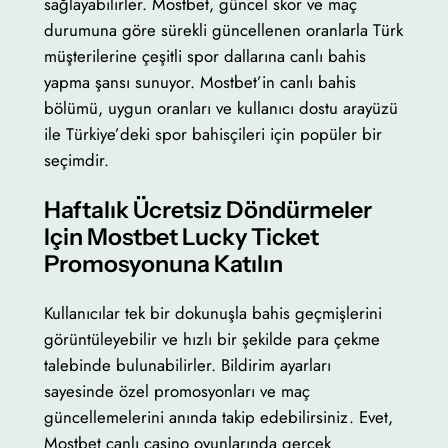
sağlayabilirler. Mostbet, güncel skor ve maç
durumuna göre sürekli güncellenen oranlarla Türk
müşterilerine çeşitli spor dallarına canlı bahis
yapma şansı sunuyor. Mostbet’in canlı bahis
bölümü, uygun oranları ve kullanıcı dostu arayüzü
ile Türkiye’deki spor bahisçileri için popüler bir
seçimdir.
Haftalık Ücretsiz Döndürmeler
Için Mostbet Lucky Ticket
Promosyonuna Katılın
Kullanıcılar tek bir dokunuşla bahis geçmişlerini
görüntüleyebilir ve hızlı bir şekilde para çekme
talebinde bulunabilirler. Bildirim ayarları
sayesinde özel promosyonları ve maç
güncellemelerini anında takip edebilirsiniz. Evet,
Mostbet canlı casino oyunlarında gerçek