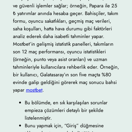
ve güvenli işlemler sağlar; örneğin, Papara ile 25
₺ yatırımlar anında hesaba geçer. Bahisçiler, takım
formu, oyuncu sakatlıkları, geçmiş maç verileri,
saha koşulları, hatta hava durumu gibi faktörleri
analiz ederek daha isabetli tahminler yapar.
Mostbet’in gelişmiş istatistik panelleri, takımların
son 12 maç performansı, oyuncu istatistikleri
(örneğin, punto veya asist oranları) ve uzman
tahminleriyle kullanıcılara rehberlik eder. Örneğin,
bir kullanıcı, Galatasaray’ın son five maçta %80
evinde galip geldiğini görerek maç sonucu bahsi
yapar
mostbet
.
Bu bölümde, en sık karşılaşılan sorunlar
empieza çözümleri detaylı bir şekilde
listelenmiştir.
Bunu yapmak için, “Giriş” düğmesine