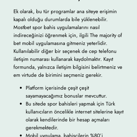
Ek olarak, bu tür programlar ana siteye erişimin
kapalı olduğu durumlarda bile yüklenebilir.
Mostbet spor bahis uygulamalarını nasıl
indireceğinizi öğrenmek için, ilgili The majority of
bet mobil uygulamasına gitmeniz yeterlidir.
Kullanılabilir diğer bir seçenek de cep telefonu
iletişim numarası kullanarak kaydolmaktır. Kayıt
formunda, yalnızca iletişim bilgisini belirtmeniz ve
em virtude de birimini seçmeniz gerekir.
Platform içerisinde çeşit çeşit
sayamayacağımız bonuslar mevcuttur.
Bu sitede spor bahisleri yapmak için Türk
kullanıcıların öncelikle internet sitelerine kayıt
olarak kendilerinde bir hesap açmaları
gerekmektedir.
Mobil uygulama, bahisçilerin %80’i