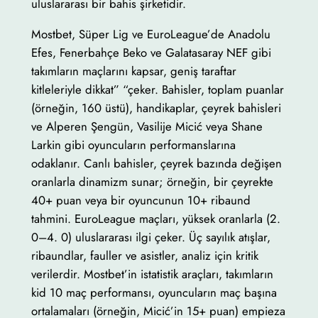
uluslararası bir bahis şirketidir.
Mostbet, Süper Lig ve EuroLeague’de Anadolu
Efes, Fenerbahçe Beko ve Galatasaray NEF gibi
takımların maçlarını kapsar, geniş taraftar
kitleleriyle dikkat” “çeker. Bahisler, toplam puanlar
(örneğin, 160 üstü), handikaplar, çeyrek bahisleri
ve Alperen Şengün, Vasilije Micić veya Shane
Larkin gibi oyuncuların performanslarına
odaklanır. Canlı bahisler, çeyrek bazında değişen
oranlarla dinamizm sunar; örneğin, bir çeyrekte
40+ puan veya bir oyuncunun 10+ ribaund
tahmini. EuroLeague maçları, yüksek oranlarla (2.
0–4. 0) uluslararası ilgi çeker. Üç sayılık atışlar,
ribaundlar, fauller ve asistler, analiz için kritik
verilerdir. Mostbet’in istatistik araçları, takımların
kid 10 maç performansı, oyuncuların maç başına
ortalamaları (örneğin, Micić’in 15+ puan) empieza