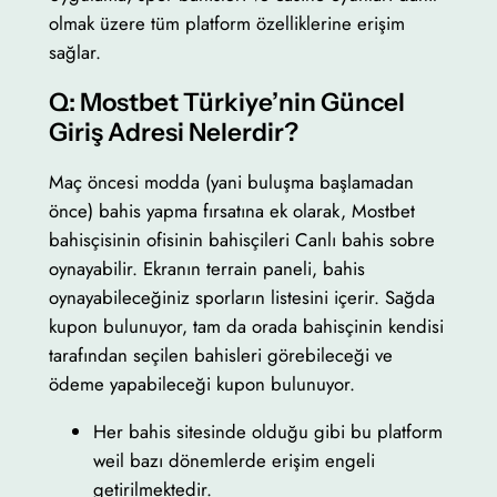
olmak üzere tüm platform özelliklerine erişim
sağlar.
Q: Mostbet Türkiye’nin Güncel
Giriş Adresi Nelerdir?
Maç öncesi modda (yani buluşma başlamadan
önce) bahis yapma fırsatına ek olarak, Mostbet
bahisçisinin ofisinin bahisçileri Canlı bahis sobre
oynayabilir. Ekranın terrain paneli, bahis
oynayabileceğiniz sporların listesini içerir. Sağda
kupon bulunuyor, tam da orada bahisçinin kendisi
tarafından seçilen bahisleri görebileceği ve
ödeme yapabileceği kupon bulunuyor.
Her bahis sitesinde olduğu gibi bu platform
weil bazı dönemlerde erişim engeli
getirilmektedir.