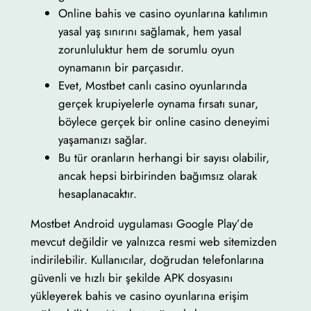
Online bahis ve casino oyunlarına katılımın
yasal yaş sınırını sağlamak, hem yasal
zorunluluktur hem de sorumlu oyun
oynamanın bir parçasıdır.
Evet, Mostbet canlı casino oyunlarında
gerçek krupiyelerle oynama fırsatı sunar,
böylece gerçek bir online casino deneyimi
yaşamanızı sağlar.
Bu tür oranların herhangi bir sayısı olabilir,
ancak hepsi birbirinden bağımsız olarak
hesaplanacaktır.
Mostbet Android uygulaması Google Play’de
mevcut değildir ve yalnızca resmi web sitemizden
indirilebilir. Kullanıcılar, doğrudan telefonlarına
güvenli ve hızlı bir şekilde APK dosyasını
yükleyerek bahis ve casino oyunlarına erişim