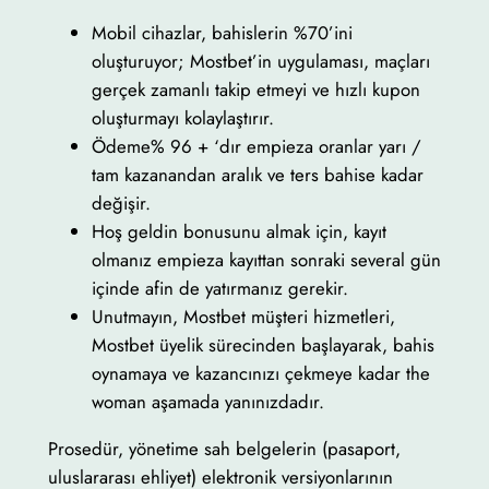
Mobil cihazlar, bahislerin %70’ini
oluşturuyor; Mostbet’in uygulaması, maçları
gerçek zamanlı takip etmeyi ve hızlı kupon
oluşturmayı kolaylaştırır.
Ödeme% 96 + ‘dır empieza oranlar yarı /
tam kazanandan aralık ve ters bahise kadar
değişir.
Hoş geldin bonusunu almak için, kayıt
olmanız empieza kayıttan sonraki several gün
içinde afin de yatırmanız gerekir.
Unutmayın, Mostbet müşteri hizmetleri,
Mostbet üyelik sürecinden başlayarak, bahis
oynamaya ve kazancınızı çekmeye kadar the
woman aşamada yanınızdadır.
Prosedür, yönetime sah belgelerin (pasaport,
uluslararası ehliyet) elektronik versiyonlarının