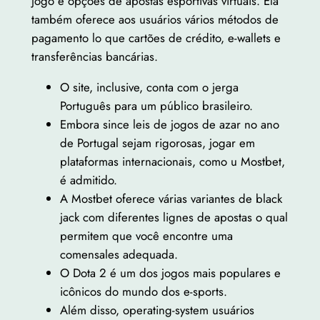
jogo e opções de apostas esportivas virtuais. Ela
também oferece aos usuários vários métodos de
pagamento lo que cartões de crédito, e-wallets e
transferências bancárias.
O site, inclusive, conta com o jerga
Português para um público brasileiro.
Embora since leis de jogos de azar no ano
de Portugal sejam rigorosas, jogar em
plataformas internacionais, como u Mostbet,
é admitido.
A Mostbet oferece várias variantes de black
jack com diferentes lignes de apostas o qual
permitem que você encontre uma
comensales adequada.
O Dota 2 é um dos jogos mais populares e
icônicos do mundo dos e-sports.
Além disso, operating-system usuários