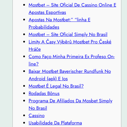
Mostbet – Site Oficial De Cassino Online E
Apostas Esportivas
Apostas Na Mostbet:” “linha E
Probabilidades
Mostbet – Site Oficial Simply No Brasil
Limity A Časy Výběrů Mostbet Pro České
Hráče
Como Faço Minha Primeira Ex Profeso On-
line?
Baixar Mostbet Bayerischer Rundfunk No
Android (apk) E Ios
Mostbet É Legal No Brasil?
Rodadas Bônus
Programa De Afiliados Da Mosbet Simply
No Brasil
Cassino
Usabilidade Da Plataforma