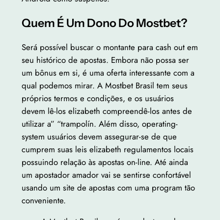
Quem É Um Dono Do Mostbet?
Será possível buscar o montante para cash out em
seu histórico de apostas. Embora não possa ser
um bônus em si, é uma oferta interessante com a
qual podemos mirar. A Mostbet Brasil tem seus
próprios termos e condições, e os usuários
devem lê-los elizabeth compreendê-los antes de
utilizar a” “trampolín. Além disso, operating-
system usuários devem assegurar-se de que
cumprem suas leis elizabeth regulamentos locais
possuindo relação às apostas on-line. Até ainda
um apostador amador vai se sentirse confortável
usando um site de apostas com uma program tão
conveniente.