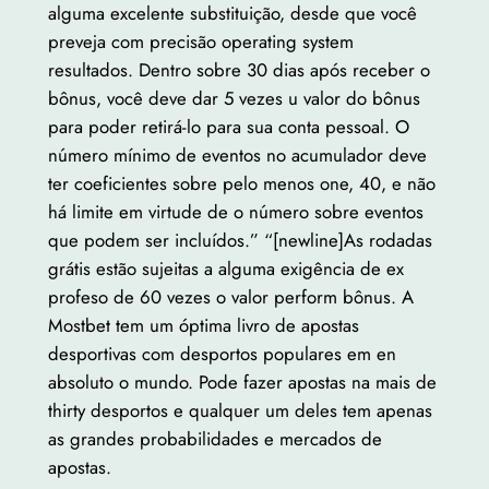
alguma excelente substituição, desde que você
preveja com precisão operating system
resultados. Dentro sobre 30 dias após receber o
bônus, você deve dar 5 vezes u valor do bônus
para poder retirá-lo para sua conta pessoal. O
número mínimo de eventos no acumulador deve
ter coeficientes sobre pelo menos one, 40, e não
há limite em virtude de o número sobre eventos
que podem ser incluídos.” “[newline]As rodadas
grátis estão sujeitas a alguma exigência de ex
profeso de 60 vezes o valor perform bônus. A
Mostbet tem um óptima livro de apostas
desportivas com desportos populares em en
absoluto o mundo. Pode fazer apostas na mais de
thirty desportos e qualquer um deles tem apenas
as grandes probabilidades e mercados de
apostas.