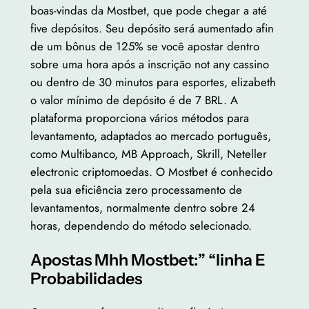
boas-vindas da Mostbet, que pode chegar a até
five depósitos. Seu depósito será aumentado afin
de um bônus de 125% se você apostar dentro
sobre uma hora após a inscrição not any cassino
ou dentro de 30 minutos para esportes, elizabeth
o valor mínimo de depósito é de 7 BRL. A
plataforma proporciona vários métodos para
levantamento, adaptados ao mercado português,
como Multibanco, MB Approach, Skrill, Neteller
electronic criptomoedas. O Mostbet é conhecido
pela sua eficiência zero processamento de
levantamentos, normalmente dentro sobre 24
horas, dependendo do método selecionado.
Apostas Mhh Mostbet:” “linha E
Probabilidades