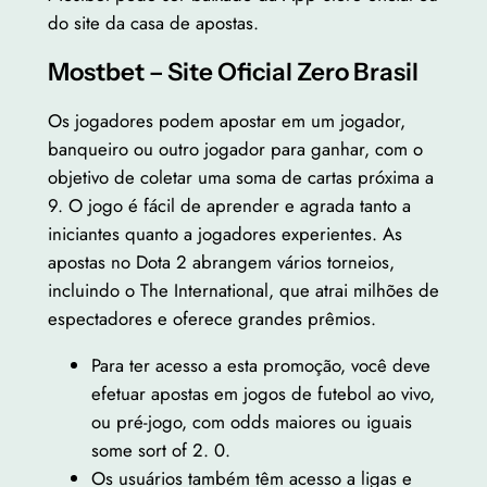
do site da casa de apostas.
Mostbet – Site Oficial Zero Brasil
Os jogadores podem apostar em um jogador,
banqueiro ou outro jogador para ganhar, com o
objetivo de coletar uma soma de cartas próxima a
9. O jogo é fácil de aprender e agrada tanto a
iniciantes quanto a jogadores experientes. As
apostas no Dota 2 abrangem vários torneios,
incluindo o The International, que atrai milhões de
espectadores e oferece grandes prêmios.
Para ter acesso a esta promoção, você deve
efetuar apostas em jogos de futebol ao vivo,
ou pré-jogo, com odds maiores ou iguais
some sort of 2. 0.
Os usuários também têm acesso a ligas e