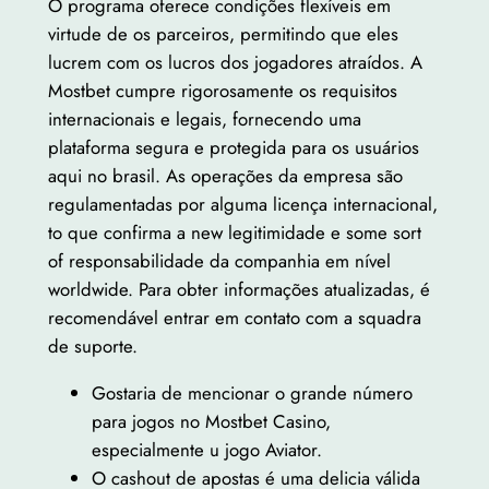
O programa oferece condições flexíveis em
virtude de os parceiros, permitindo que eles
lucrem com os lucros dos jogadores atraídos. A
Mostbet cumpre rigorosamente os requisitos
internacionais e legais, fornecendo uma
plataforma segura e protegida para os usuários
aqui no brasil. As operações da empresa são
regulamentadas por alguma licença internacional,
to que confirma a new legitimidade e some sort
of responsabilidade da companhia em nível
worldwide. Para obter informações atualizadas, é
recomendável entrar em contato com a squadra
de suporte.
Gostaria de mencionar o grande número
para jogos no Mostbet Casino,
especialmente u jogo Aviator.
O cashout de apostas é uma delicia válida