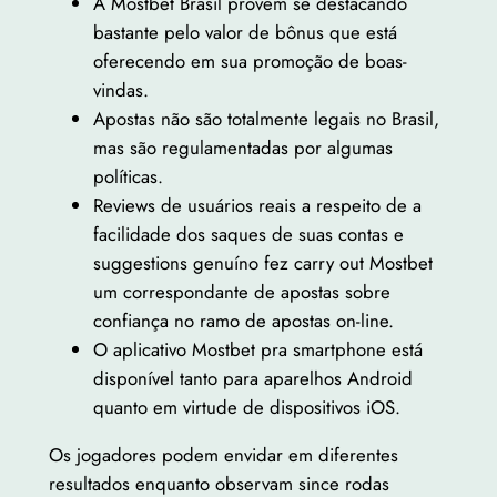
A Mostbet Brasil provém se destacando
bastante pelo valor de bônus que está
oferecendo em sua promoção de boas-
vindas.
Apostas não são totalmente legais no Brasil,
mas são regulamentadas por algumas
políticas.
Reviews de usuários reais a respeito de a
facilidade dos saques de suas contas e
suggestions genuíno fez carry out Mostbet
um correspondante de apostas sobre
confiança no ramo de apostas on-line.
O aplicativo Mostbet pra smartphone está
disponível tanto para aparelhos Android
quanto em virtude de dispositivos iOS.
Os jogadores podem envidar em diferentes
resultados enquanto observam since rodas