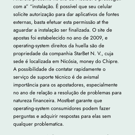
com a” “instalação. É possível que seu celular
solicite autorização para dar aplicativos de fontes
externas, basta efetuar esta permissão at the
aguardar a instalação ser finalizada. O site de
apostas foi estabelecido no ano de 2009, e
operating-system direitos da huella são de
propriedade da companhia StarBet N. V., cuja
sede é localizada em Nicósia, money do Chipre.
A possibilidade de contatar rapidamente o
serviço de suporte técnico é de avismal
importância para os apostadores, especialmente
no ano de relação a resolução de problemas para
natureza financeira. Mostbet garante que
operating-system consumidores podem fazer
perguntas e adquirir respostas para elas sem
qualquer problematica.