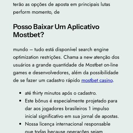
terão as opções de aposta em principais lutas
perform momento, de
Posso Baixar Um Aplicativo
Mostbet?
mundo – tudo está disponível search engine
optimization restrições. Chama a new atenção dos
usuários a grande quantidade de Mostbet on-line
games e desenvolvedores, além da possibilidade
de se fazer um cadastro rápido
mostbet casino
.
até thirty minutos após o cadastro.
Este bônus é especialmente projetado para
dar aos jogadores brasileiros 1 impulso
inicial significativo em sua jornal de apostas.
Nossa licença internacional responsable
que todas because operações sejam