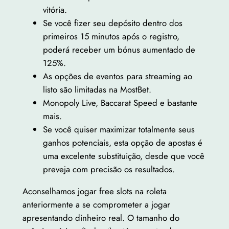
vitória.
Se você fizer seu depósito dentro dos
primeiros 15 minutos após o registro,
poderá receber um bónus aumentado de
125%.
As opções de eventos para streaming ao
listo são limitadas na MostBet.
Monopoly Live, Baccarat Speed e bastante
mais.
Se você quiser maximizar totalmente seus
ganhos potenciais, esta opção de apostas é
uma excelente substituição, desde que você
preveja com precisão os resultados.
Aconselhamos jogar free slots na roleta
anteriormente a se comprometer a jogar
apresentando dinheiro real. O tamanho do