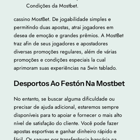
Condições da Mostbet.
cassino MostBet. De jogabilidade simples e
permitindo duas apostas, atrai jogadores em
desea de emoção e grandes prêmios. A MostBet
traz afin de seus jogadores e apostadores
diversas promoções regulares, além de várias
promoções e condições especiais la cual
aprimoram suas experiências na 5win tablado.
Desportos Ao Festón Na Mostbet
No entanto, se buscar alguma dificuldade ou
precisar de ajuda adicional, estaremos sempre
disponíveis para to apoiar e fornecer o mais alto
nível de satisfação do cliente. Você pode fazer
apostas esportivas e ganhar dinheiro rápido e
fácil. Os saques por transferência bancária na