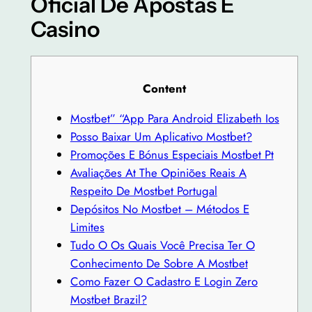
Oficial De Apostas E
Casino
Content
Mostbet” “App Para Android Elizabeth Ios
Posso Baixar Um Aplicativo Mostbet?
Promoções E Bónus Especiais Mostbet Pt
Avaliações At The Opiniões Reais A
Respeito De Mostbet Portugal
Depósitos No Mostbet – Métodos E
Limites
Tudo O Os Quais Você Precisa Ter O
Conhecimento De Sobre A Mostbet
Como Fazer O Cadastro E Login Zero
Mostbet Brazil?