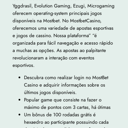
Yggdrasil, Evolution Gaming, Ezugi, Microgaming
oferecem operating-system principais jogos
disponíveis na Mostbet. No MostbetCasino,
oferecemos uma variedade de apostas esportivas
e jogos de cassino. Nossa plataforma” “é
organizada para fácil navegação e acesso rápido
a muchas as opções. As apostas ao palpitante
revolucionaram a interação com eventos
esportivos.
Descubra como realizar login no MostBet
Casino e adquirir informações sobre os
últimos jogos disponíveis.
Popular game que consiste na fazer o
máximo de pontos com 3 cartas, há ótimas
Um bônus de 100 rodadas grátis é
hexaedro ao participante possuindo cada