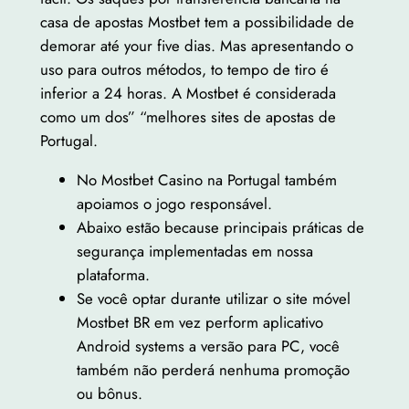
casa de apostas Mostbet tem a possibilidade de
demorar até your five dias. Mas apresentando o
uso para outros métodos, to tempo de tiro é
inferior a 24 horas. A Mostbet é considerada
como um dos” “melhores sites de apostas de
Portugal.
No Mostbet Casino na Portugal também
apoiamos o jogo responsável.
Abaixo estão because principais práticas de
segurança implementadas em nossa
plataforma.
Se você optar durante utilizar o site móvel
Mostbet BR em vez perform aplicativo
Android systems a versão para PC, você
também não perderá nenhuma promoção
ou bônus.