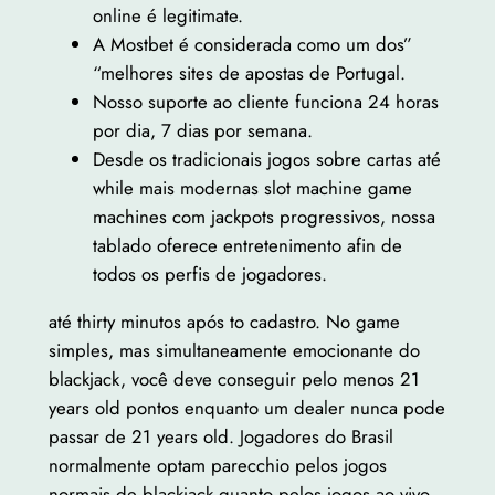
online é legitimate.
A Mostbet é considerada como um dos”
“melhores sites de apostas de Portugal.
Nosso suporte ao cliente funciona 24 horas
por dia, 7 dias por semana.
Desde os tradicionais jogos sobre cartas até
while mais modernas slot machine game
machines com jackpots progressivos, nossa
tablado oferece entretenimento afin de
todos os perfis de jogadores.
até thirty minutos após to cadastro. No game
simples, mas simultaneamente emocionante do
blackjack, você deve conseguir pelo menos 21
years old pontos enquanto um dealer nunca pode
passar de 21 years old. Jogadores do Brasil
normalmente optam parecchio pelos jogos
normais de blackjack quanto pelos jogos ao vivo