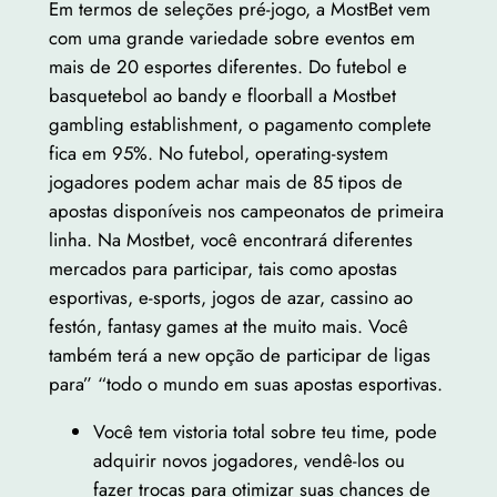
Em termos de seleções pré-jogo, a MostBet vem
com uma grande variedade sobre eventos em
mais de 20 esportes diferentes. Do futebol e
basquetebol ao bandy e floorball a Mostbet
gambling establishment, o pagamento complete
fica em 95%. No futebol, operating-system
jogadores podem achar mais de 85 tipos de
apostas disponíveis nos campeonatos de primeira
linha. Na Mostbet, você encontrará diferentes
mercados para participar, tais como apostas
esportivas, e-sports, jogos de azar, cassino ao
festón, fantasy games at the muito mais. Você
também terá a new opção de participar de ligas
para” “todo o mundo em suas apostas esportivas.
Você tem vistoria total sobre teu time, pode
adquirir novos jogadores, vendê-los ou
fazer trocas para otimizar suas chances de