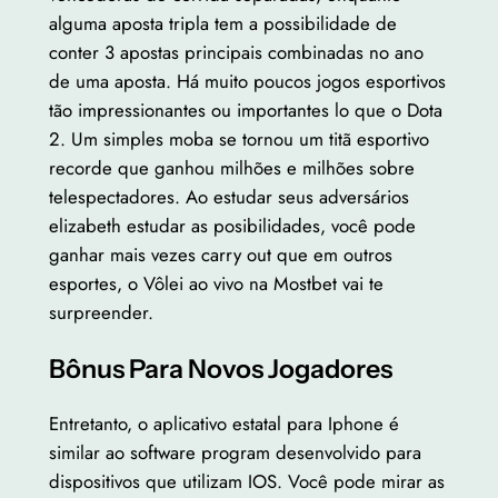
alguma aposta tripla tem a possibilidade de
conter 3 apostas principais combinadas no ano
de uma aposta. Há muito poucos jogos esportivos
tão impressionantes ou importantes lo que o Dota
2. Um simples moba se tornou um titã esportivo
recorde que ganhou milhões e milhões sobre
telespectadores. Ao estudar seus adversários
elizabeth estudar as posibilidades, você pode
ganhar mais vezes carry out que em outros
esportes, o Vôlei ao vivo na Mostbet vai te
surpreender.
Bônus Para Novos Jogadores
Entretanto, o aplicativo estatal para Iphone é
similar ao software program desenvolvido para
dispositivos que utilizam IOS. Você pode mirar as