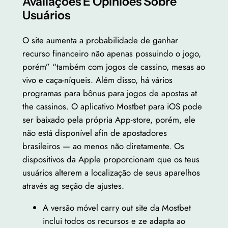
Avaliações E Opiniões Sobre
Usuários
O site aumenta a probabilidade de ganhar
recurso financeiro não apenas possuindo o jogo,
porém” “também com jogos de cassino, mesas ao
vivo e caça-níqueis. Além disso, há vários
programas para bônus para jogos de apostas at
the cassinos. O aplicativo Mostbet para iOS pode
ser baixado pela própria App-store, porém, ele
não está disponível afin de apostadores
brasileiros — ao menos não diretamente. Os
dispositivos da Apple proporcionam que os teus
usuários alterem a localização de seus aparelhos
através ag seção de ajustes.
A versão móvel carry out site da Mostbet
inclui todos os recursos e ze adapta ao