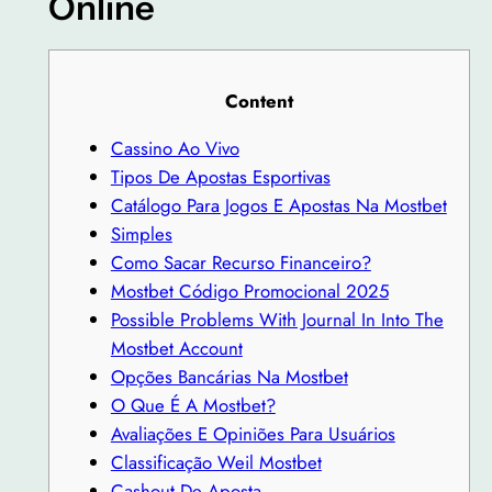
Online
Content
Cassino Ao Vivo
Tipos De Apostas Esportivas
Catálogo Para Jogos E Apostas Na Mostbet
Simples
Como Sacar Recurso Financeiro?
Mostbet Código Promocional 2025
Possible Problems With Journal In Into The
Mostbet Account
Opções Bancárias Na Mostbet
O Que É A Mostbet?
Avaliações E Opiniões Para Usuários
Classificação Weil Mostbet
Cashout De Aposta