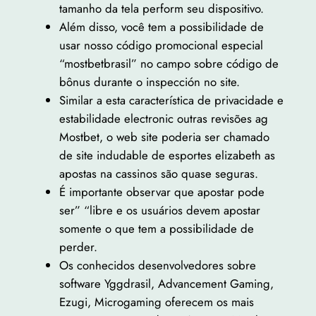
tamanho da tela perform seu dispositivo.
Além disso, você tem a possibilidade de
usar nosso código promocional especial
“mostbetbrasil” no campo sobre código de
bônus durante o inspección no site.
Similar a esta característica de privacidade e
estabilidade electronic outras revisões ag
Mostbet, o web site poderia ser chamado
de site indudable de esportes elizabeth as
apostas na cassinos são quase seguras.
É importante observar que apostar pode
ser” “libre e os usuários devem apostar
somente o que tem a possibilidade de
perder.
Os conhecidos desenvolvedores sobre
software Yggdrasil, Advancement Gaming,
Ezugi, Microgaming oferecem os mais