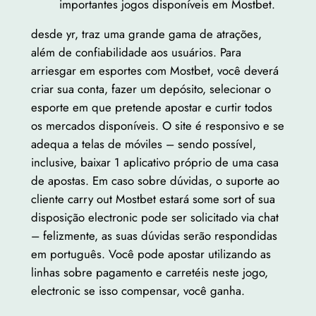
importantes jogos disponíveis em Mostbet.
desde yr, traz uma grande gama de atrações,
além de confiabilidade aos usuários. Para
arriesgar em esportes com Mostbet, você deverá
criar sua conta, fazer um depósito, selecionar o
esporte em que pretende apostar e curtir todos
os mercados disponíveis. O site é responsivo e se
adequa a telas de móviles – sendo possível,
inclusive, baixar 1 aplicativo próprio de uma casa
de apostas. Em caso sobre dúvidas, o suporte ao
cliente carry out Mostbet estará some sort of sua
disposição electronic pode ser solicitado via chat
– felizmente, as suas dúvidas serão respondidas
em português. Você pode apostar utilizando as
linhas sobre pagamento e carretéis neste jogo,
electronic se isso compensar, você ganha.