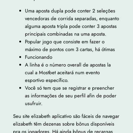
Uma aposta dupla pode conter 2 seleções
vencedoras de corrida separadas, enquanto
alguma aposta tripla pode conter 3 apostas
principais combinadas na uma aposta.
Popular jogo que consiste em fazer o
máximo de pontos com 3 cartas, há ótimas
Funcionando
A linha é o número overall de apostas la
cual a Mostbet aceitará num evento
esportivo específico.
Você só tem que se registrar e preencher
as informações de seu perfil afin de poder
usufruir.
Seu site elizabeth aplicativo são fáceis de navegar
elizabeth têm dezenas sobre bônus disponíveis
pra os jogadores. Há ainda bônus de recargas