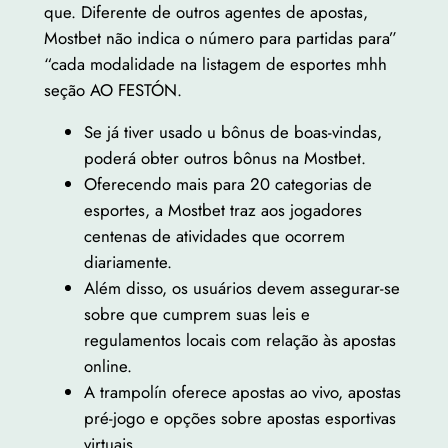
que. Diferente de outros agentes de apostas,
Mostbet não indica o número para partidas para”
“cada modalidade na listagem de esportes mhh
seção AO FESTÓN.
Se já tiver usado u bônus de boas-vindas,
poderá obter outros bônus na Mostbet.
Oferecendo mais para 20 categorias de
esportes, a Mostbet traz aos jogadores
centenas de atividades que ocorrem
diariamente.
Além disso, os usuários devem assegurar-se
sobre que cumprem suas leis e
regulamentos locais com relação às apostas
online.
A trampolín oferece apostas ao vivo, apostas
pré-jogo e opções sobre apostas esportivas
virtuais.