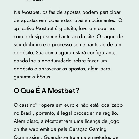
Na Mostbet, os fãs de apostas podem participar
de apostas em todas estas lutas emocionantes. O
aplicativo Mostbet é gratuito, leve e moderno,
com o design semelhante ao do site. O saque de
seu dinheiro é o processo semelhante ao de um
depósito. Sua conta agora estará configurada,
dando-lhe a oportunidade sobre fazer um
depósito e aproveitar as apostas, além para
garantir o bônus.
O Que É A Mostbet?
O cassino” “opera em euro e não está localizado
no Brasil, portanto, é legal proceder na região.
Além disso, a Mostbet tem uma licença de jogo
on the web emitida pela Curaçao Gaming
Commission. Quando se trata para métodos de