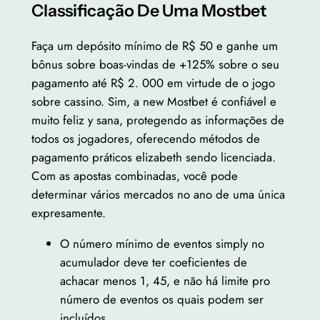
Classificação De Uma Mostbet
Faça um depósito mínimo de R$ 50 e ganhe um
bônus sobre boas-vindas de +125% sobre o seu
pagamento até R$ 2. 000 em virtude de o jogo
sobre cassino. Sim, a new Mostbet é confiável e
muito feliz y sana, protegendo as informações de
todos os jogadores, oferecendo métodos de
pagamento práticos elizabeth sendo licenciada.
Com as apostas combinadas, você pode
determinar vários mercados no ano de uma única
expresamente.
O número mínimo de eventos simply no
acumulador deve ter coeficientes de
achacar menos 1, 45, e não há limite pro
número de eventos os quais podem ser
incluídos.