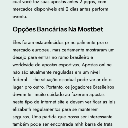
cual você faz suas apostas antes 2 jogos, com
mercados disponíveis até 2 dias antes perform
evento.
Opções Bancárias Na Mostbet
Eles foram estabelecidos principalmente pra o
mercado europeu, mas certamente mostraram um
desejo para entrar no ramo brasileiro e
worldwide de apostas esportivas. Apostas online
não são atualmente reguladas em um nível
federal – the situação estadual pode variar de o
lugar pro outro. Portanto, os jogadores Brasileiros
devem ter muito cuidado ao fazerem apostas
neste tipo de internet site e devem verificar as leis
elizabeth regulamentos para se manterem
seguros. Uma partida que possa ser interessante
também pode ser encontrada mhh barra de trata