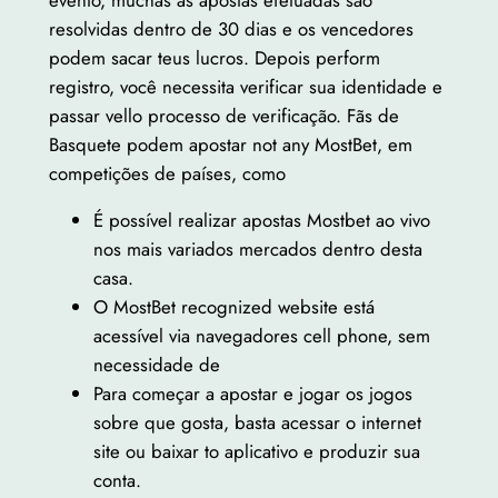
resolvidas dentro de 30 dias e os vencedores
podem sacar teus lucros. Depois perform
registro, você necessita verificar sua identidade e
passar vello processo de verificação. Fãs de
Basquete podem apostar not any MostBet, em
competições de países, como
É possível realizar apostas Mostbet ao vivo
nos mais variados mercados dentro desta
casa.
O MostBet recognized website está
acessível via navegadores cell phone, sem
necessidade de
Para começar a apostar e jogar os jogos
sobre que gosta, basta acessar o internet
site ou baixar to aplicativo e produzir sua
conta.