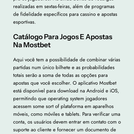
realizadas em sextas-feiras, além de programas
de fidelidade específicos para cassino e apostas
esportivas.
Catálogo Para Jogos E Apostas
Na Mostbet
Aqui você tem a possibilidade de combinar várias
partidas num único bilhete e as probabilidades
totais serão a soma de todas as opções para
apostas que você escolher. O aplicativo Mostbet
está disponível para download na Android e iOS,
permitindo que operating system jogadores
acessem some sort of plataforma em aparelhos
móveis, como móviles e tablets. Para verificar uma
conta, os usuários devem entrar em contato com o
suporte ao cliente e fornecer um documento de