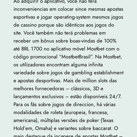
Ao adquirir o aplicativo, você não terá
inconveniencias em colocar since mesmas apostas
esportivas e jogar operating-system mesmos jogos
de cassino porque são idênticos aos jogos do
site. Você também não terá problemas em
receber um bônus sobre boas-vindas de 100%
até BRL 1700 no aplicativo móvel Mostbet com o
código promocional “MostbetBrasil”. Na Mostbet,
os utilizadores encontram alguma infinita
variedade sobre jogos de gambling establishment
e apostas desportivas. Mais de million slots das
melhores fornecedoras – clássicos, 3D e
lançamentos exclusivos – estão disponíveis 24/7.
Para os fãs sobre jogos de direccion, há várias
modalidades de roleta (europeia, francesa,
americana), múltiplas versões de poker (Texas
Hold’em, Omaha) e variantes sobre baccarat. O
main destaque da incapere de apostas Mostbet –