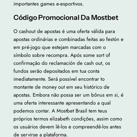
importantes games e-esportivos.
Código Promocional Da Mostbet
O cashout de apostas é uma oferta válida para
apostas ordinárias e combinadas feitas ao festón e
em pré-jogo que estejam marcadas com o
símbolo sobre recompra. Após some sort of
confirmação do reclamación de cash out, os
fundos serão depositados em tua conta
imediatamente. Será possível encontrar to
montante de money out em seu histórico de
apostas. Embora não possa ser um bônus em si, é
uma oferta interessante apresentando a qual
podemos contar. A Mostbet Brasil tem teus
próprios termos elizabeth condições, assim como
os usuários devem lê-los e compreendê-los antes
de servirse a plataforma.