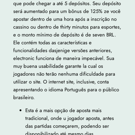
que pode chegar a até 5 depósitos. Seu depósito
será aumentado para um bônus de 125% ze você
apostar dentro de uma hora após a inscrição no
cassino ou dentro de thirty minutos para esportes,
e o monto mínimo de depósito é de seven BRL.
Ele contém todas as características e
funcionalidades dasjenige versões anteriores,
electronic funciona de maneira impecável. Sua
muy buena usabilidade garante la cual os
jogadores não terão nenhuma dificuldade para
utilizar o site. O internet site, inclusive, conta
apresentando o idioma Português para o público
brasileiro.
Esta é a mais opção de aposta mais
tradicional, onde u jogador aposta, antes
das partidas começarem, podendo ser
disponibilizado até mesmo dias