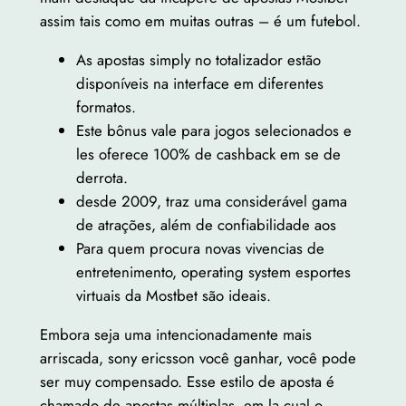
assim tais como em muitas outras – é um futebol.
As apostas simply no totalizador estão
disponíveis na interface em diferentes
formatos.
Este bônus vale para jogos selecionados e
les oferece 100% de cashback em se de
derrota.
desde 2009, traz uma considerável gama
de atrações, além de confiabilidade aos
Para quem procura novas vivencias de
entretenimento, operating system esportes
virtuais da Mostbet são ideais.
Embora seja uma intencionadamente mais
arriscada, sony ericsson você ganhar, você pode
ser muy compensado. Esse estilo de aposta é
chamado de apostas múltiplas, em la cual o