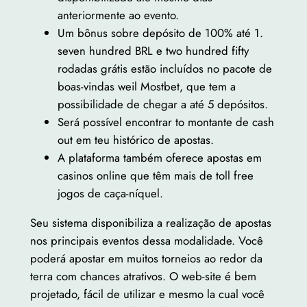
anteriormente ao evento.
Um bônus sobre depósito de 100% até 1.
seven hundred BRL e two hundred fifty
rodadas grátis estão incluídos no pacote de
boas-vindas weil Mostbet, que tem a
possibilidade de chegar a até 5 depósitos.
Será possível encontrar to montante de cash
out em teu histórico de apostas.
A plataforma também oferece apostas em
casinos online que têm mais de toll free
jogos de caça-níquel.
Seu sistema disponibiliza a realização de apostas
nos principais eventos dessa modalidade. Você
poderá apostar em muitos torneios ao redor da
terra com chances atrativos. O web-site é bem
projetado, fácil de utilizar e mesmo la cual você