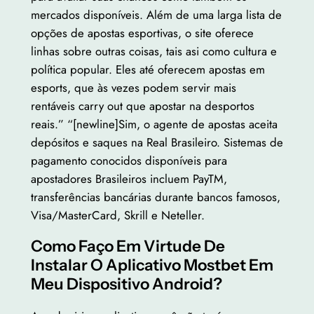
mercados disponíveis. Além de uma larga lista de
opções de apostas esportivas, o site oferece
linhas sobre outras coisas, tais asi como cultura e
política popular. Eles até oferecem apostas em
esports, que às vezes podem servir mais
rentáveis carry out que apostar na desportos
reais.” “[newline]Sim, o agente de apostas aceita
depósitos e saques na Real Brasileiro. Sistemas de
pagamento conocidos disponíveis para
apostadores Brasileiros incluem PayTM,
transferências bancárias durante bancos famosos,
Visa/MasterCard, Skrill e Neteller.
Como Faço Em Virtude De
Instalar O Aplicativo Mostbet Em
Meu Dispositivo Android?