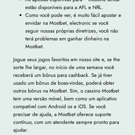
estão disponíveis para a AFL e NRL.
Como você pode ver, é muito fácil apostar e
envidar na Mostbet, electronic se você
seguir nossas próprias diretrizes, você não
terá problemas em ganhar dinheiro na
Mostbet.
Jogue seus jogos favoritos em nosso site e, se the
sorte lhe largar, no início de uma semana você
receberá um bônus para cashback. Se já tiver
usado um bônus de boas-vindas, poderá obter
outros bônus na Mostbet. Sim, o cassino Mostbet
tem uma versão móvel, bem como um aplicativo
compatível com Android os e iOS. Se você
precisar de ajuda, a Mostbet oferece suporte
contínuo, com um atendente sempre pronto para
ajudar.