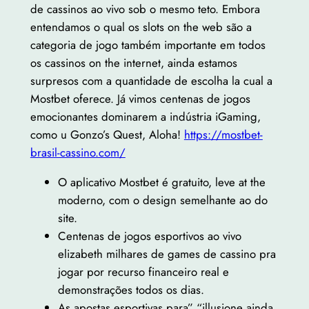
de cassinos ao vivo sob o mesmo teto. Embora
entendamos o qual os slots on the web são a
categoria de jogo também importante em todos
os cassinos on the internet, ainda estamos
surpresos com a quantidade de escolha la cual a
Mostbet oferece. Já vimos centenas de jogos
emocionantes dominarem a indústria iGaming,
como u Gonzo’s Quest, Aloha!
https://mostbet-
brasil-cassino.com/
O aplicativo Mostbet é gratuito, leve at the
moderno, com o design semelhante ao do
site.
Centenas de jogos esportivos ao vivo
elizabeth milhares de games de cassino pra
jogar por recurso financeiro real e
demonstrações todos os dias.
As apostas esportivas para” “illusione ainda