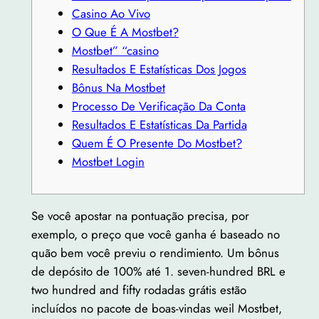
Casino Ao Vivo
O Que É A Mostbet?
Mostbet” “casino
Resultados E Estatísticas Dos Jogos
Bônus Na Mostbet
Processo De Verificação Da Conta
Resultados E Estatísticas Da Partida
Quem É O Presente Do Mostbet?
Mostbet Login
Se você apostar na pontuação precisa, por
exemplo, o preço que você ganha é baseado no
quão bem você previu o rendimiento. Um bônus
de depósito de 100% até 1. seven-hundred BRL e
two hundred and fifty rodadas grátis estão
incluídos no pacote de boas-vindas weil Mostbet,