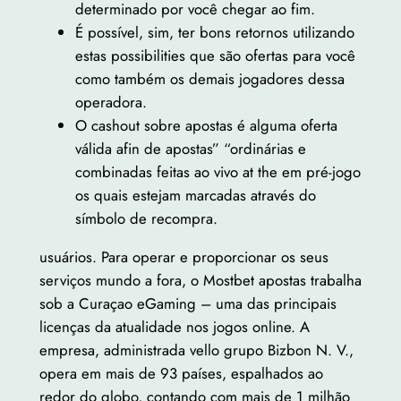
determinado por você chegar ao fim.
É possível, sim, ter bons retornos utilizando
estas possibilities que são ofertas para você
como também os demais jogadores dessa
operadora.
O cashout sobre apostas é alguma oferta
válida afin de apostas” “ordinárias e
combinadas feitas ao vivo at the em pré-jogo
os quais estejam marcadas através do
símbolo de recompra.
usuários. Para operar e proporcionar os seus
serviços mundo a fora, o Mostbet apostas trabalha
sob a Curaçao eGaming – uma das principais
licenças da atualidade nos jogos online. A
empresa, administrada vello grupo Bizbon N. V.,
opera em mais de 93 países, espalhados ao
redor do globo, contando com mais de 1 milhão