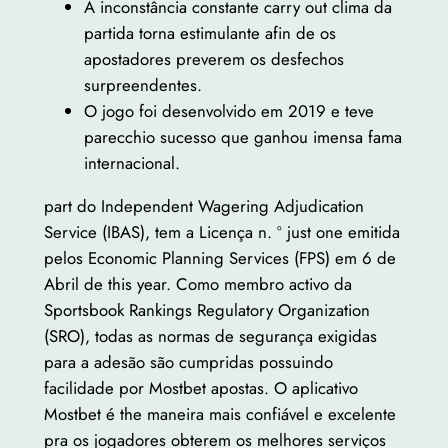
A inconstância constante carry out clima da
partida torna estimulante afin de os
apostadores preverem os desfechos
surpreendentes.
O jogo foi desenvolvido em 2019 e teve
parecchio sucesso que ganhou imensa fama
internacional.
part do Independent Wagering Adjudication
Service (IBAS), tem a Licença n. º just one emitida
pelos Economic Planning Services (FPS) em 6 de
Abril de this year. Como membro activo da
Sportsbook Rankings Regulatory Organization
(SRO), todas as normas de segurança exigidas
para a adesão são cumpridas possuindo
facilidade por Mostbet apostas. O aplicativo
Mostbet é the maneira mais confiável e excelente
pra os jogadores obterem os melhores serviços