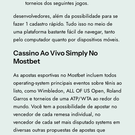
torneios dos seguintes jogos.
desenvolvedores, além da possibilidade para se
fazer 1 cadastro rápido. Tudo isso no meio de
uma plataforma bastante fácil de navegar, tanto
pelo computador quanto por dispositivos móveis.
Cassino Ao Vivo Simply No
Mostbet
As apostas esportivas no Mostbet incluem todos
operating-system principais eventos sobre tênis ao
listo, como Wimbledon, ALL OF US Open, Roland
Garros e torneios de uma ATP/WTA ao redor do
mundo. Você tem a possibilidade de apostar no
vencedor de cada remesa individual, no
vencedor de cada set mais disputado systems em
diversas outras propuestas de apostas que