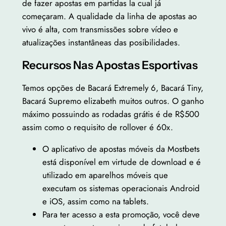
de fazer apostas em partidas la cual já
começaram. A qualidade da linha de apostas ao
vivo é alta, com transmissões sobre vídeo e
atualizações instantâneas das posibilidades.
Recursos Nas Apostas Esportivas
Temos opções de Bacará Extremely 6, Bacará Tiny,
Bacará Supremo elizabeth muitos outros. O ganho
máximo possuindo as rodadas grátis é de R$500
assim como o requisito de rollover é 60x.
O aplicativo de apostas móveis da Mostbets
está disponível em virtude de download e é
utilizado em aparelhos móveis que
executam os sistemas operacionais Android
e iOS, assim como na tablets.
Para ter acesso a esta promoção, você deve