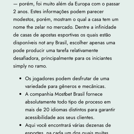
— porém, foi muito além da Europa com o passar
2 anos. Estes informações podem parecer
modestos, porém, mostram o qual a casa tem um
nome the zelar no mercado. Dentre a infinidade
de casas de apostas esportivas os quais estão
disponíveis not any Brasil, escolher apenas uma
pode producir uma tarefa relativamente
desafiadora, principalmente para os iniciantes
simply no ramo.
Os jogadores podem desfrutar de uma
variedade para gêneros e mecânicas.
A companhia Mostbet Brasil fornece
absolutamente todo tipo de proceso em
mais de 20 idiomas distintos para garantir
acessibilidade aos seus clientes.
Aqui você encontrará várias dezenas de
esportes, na cada um dos quais muitas