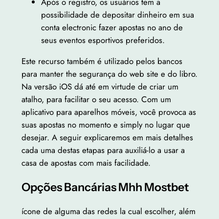
Após o registro, os usuários tem a
possibilidade de depositar dinheiro em sua
conta electronic fazer apostas no ano de
seus eventos esportivos preferidos.
Este recurso também é utilizado pelos bancos
para manter the segurança do web site e do libro.
Na versão iOS dá até em virtude de criar um
atalho, para facilitar o seu acesso. Com um
aplicativo para aparelhos móveis, você provoca as
suas apostas no momento e simply no lugar que
desejar. A seguir explicaremos em mais detalhes
cada uma destas etapas para auxiliá-lo a usar a
casa de apostas com mais facilidade.
Opções Bancárias Mhh Mostbet
ícone de alguma das redes la cual escolher, além