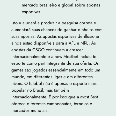
mercado brasileiro e global sobre apostas
esportivas.
Isto u ajudará a produzir a pesquisa correta e
aumentará suas chances de ganhar dinheiro com
suas apostas. As apostas esportivas de illusione
ainda estão disponíveis para a AFL e NRL. As
apostas da CSGO continuam a crescer
internacionalmente e a new Mostbet incluiu to
esporte como part integrante de sua oferta. Os
games são jogados essencialmente em todo um
mundo, em diferentes ligas e em diferentes
níveis. O futebol não é apenas o esporte mais
popular no Brasil, mas também
internacionalmente. É por isso que a Most Best
oferece diferentes campeonatos, torneios e
mercados mundiais.