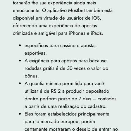
tornarão the sua experiência ainda mais
emocionante. O aplicativo Mostbet também está
disponível em virtude de usuários de iOS,
oferecendo uma experiência de apostas
otimizada e amigável para iPhones e iPads.
específicos para cassino e apostas
esportivas.
A exigência para apostas para because
rodadas grátis é de 30 vezes o valor do
bônus.
A quantia mínima permitida para você
utilizar é de R$ 2 a producir depositado
dentro perform prazo de 7 dias – contados
a partir de uma realização do cadastro.
Eles foram estabelecidos principalmente
para to mercado europeu, porém
certamente mostraram o desejo de entrar no