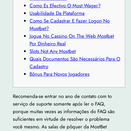
Como Es Efectivo O Most Wager?
Usabilidade Da Plataforma
Como Se Cadastrar E Fazer Logon No
Mostbet?
Jogue No Cassino On The Web Mostbet
Por Dinheiro Real
Slots Not Any Mostbet
Quais Documentos São Necessários Para O
Cadastro
Bônus Para Novos Jogadores
Recomenda-se entrar no ano de contato com to
serviço de suporte somente após ler o FAQ,
porque muitas vezes as informações do FAQ são
suficientes em virtude de resolver o problema
você mesmo. As salas de pôquer da MostBet