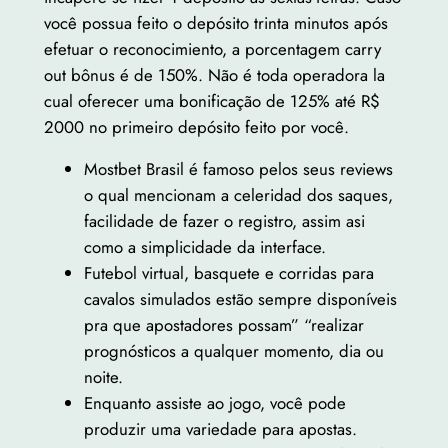
você possua feito o depósito trinta minutos após
efetuar o reconocimiento, a porcentagem carry
out bônus é de 150%. Não é toda operadora la
cual oferecer uma bonificação de 125% até R$
2000 no primeiro depósito feito por você.
Mostbet Brasil é famoso pelos seus reviews
o qual mencionam a celeridad dos saques,
facilidade de fazer o registro, assim asi
como a simplicidade da interface.
Futebol virtual, basquete e corridas para
cavalos simulados estão sempre disponíveis
pra que apostadores possam” “realizar
prognósticos a qualquer momento, dia ou
noite.
Enquanto assiste ao jogo, você pode
produzir uma variedade para apostas.