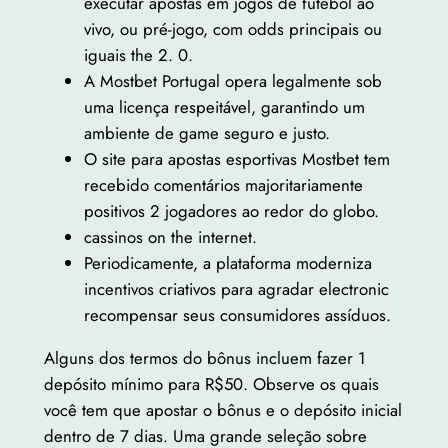
executar apostas em jogos de futebol ao
vivo, ou pré-jogo, com odds principais ou
iguais the 2. 0.
A Mostbet Portugal opera legalmente sob
uma licença respeitável, garantindo um
ambiente de game seguro e justo.
O site para apostas esportivas Mostbet tem
recebido comentários majoritariamente
positivos 2 jogadores ao redor do globo.
cassinos on the internet.
Periodicamente, a plataforma moderniza
incentivos criativos para agradar electronic
recompensar seus consumidores assíduos.
Alguns dos termos do bônus incluem fazer 1
depósito mínimo para R$50. Observe os quais
você tem que apostar o bônus e o depósito inicial
dentro de 7 dias. Uma grande seleção sobre