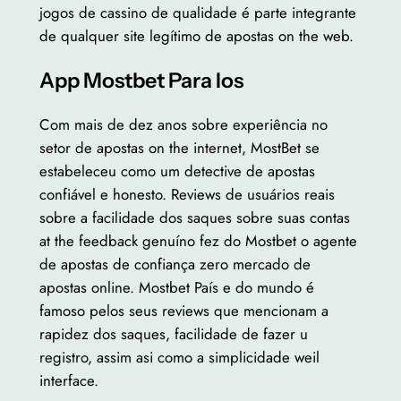
jogos de cassino de qualidade é parte integrante
de qualquer site legítimo de apostas on the web.
App Mostbet Para Ios
Com mais de dez anos sobre experiência no
setor de apostas on the internet, MostBet se
estabeleceu como um detective de apostas
confiável e honesto. Reviews de usuários reais
sobre a facilidade dos saques sobre suas contas
at the feedback genuíno fez do Mostbet o agente
de apostas de confiança zero mercado de
apostas online. Mostbet País e do mundo é
famoso pelos seus reviews que mencionam a
rapidez dos saques, facilidade de fazer u
registro, assim asi como a simplicidade weil
interface.