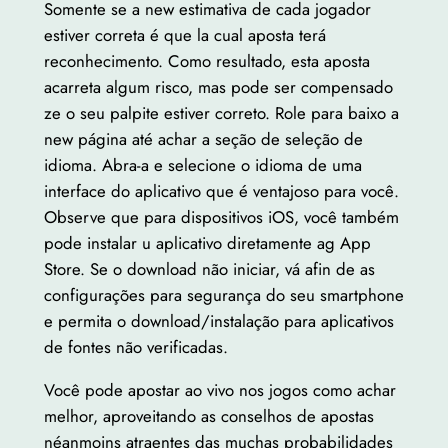
Somente se a new estimativa de cada jogador
estiver correta é que la cual aposta terá
reconhecimento. Como resultado, esta aposta
acarreta algum risco, mas pode ser compensado
ze o seu palpite estiver correto. Role para baixo a
new página até achar a seção de seleção de
idioma. Abra-a e selecione o idioma de uma
interface do aplicativo que é ventajoso para você.
Observe que para dispositivos iOS, você também
pode instalar u aplicativo diretamente ag App
Store. Se o download não iniciar, vá afin de as
configurações para segurança do seu smartphone
e permita o download/instalação para aplicativos
de fontes não verificadas.
Você pode apostar ao vivo nos jogos como achar
melhor, aproveitando as conselhos de apostas
néanmoins atraentes das muchas probabilidades