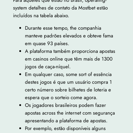
system detalhes de contato da Mostbet estão
incluídos na tabela abaixo.
Durante esse tempo, the companhia
manteve padrões elevados e obteve fama
em quase 93 países.
A plataforma também proporciona apostas
em casinos online que têm mais de 1300
jogos de caça-níquel.
Em qualquer caso, some sort of essência
destes jogos é que um usuário compra 1
certo número sobre bilhetes de loteria e
espera que o sorteio come agora.
Os jogadores brasileiros podem fazer
apostas across the internet com segurança
apresentando a plataforma de apostas.
Por exemplo, estão disponíveis alguns