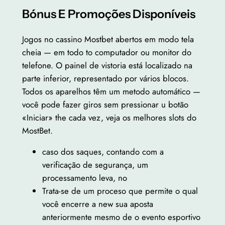
Bónus E Promoções Disponíveis
Jogos no cassino Mostbet abertos em modo tela
cheia — em todo to computador ou monitor do
telefone. O painel de vistoria está localizado na
parte inferior, representado por vários blocos.
Todos os aparelhos têm um metodo automático —
você pode fazer giros sem pressionar u botão
«Iniciar» the cada vez, veja os melhores slots do
MostBet.
caso dos saques, contando com a
verificação de segurança, um
processamento leva, no
Trata-se de um proceso que permite o qual
você encerre a new sua aposta
anteriormente mesmo de o evento esportivo