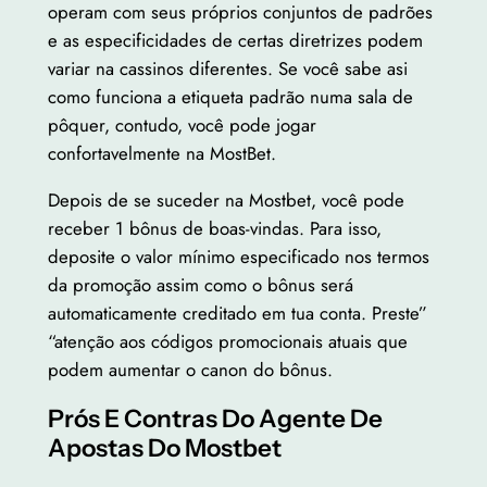
operam com seus próprios conjuntos de padrões
e as especificidades de certas diretrizes podem
variar na cassinos diferentes. Se você sabe asi
como funciona a etiqueta padrão numa sala de
pôquer, contudo, você pode jogar
confortavelmente na MostBet.
Depois de se suceder na Mostbet, você pode
receber 1 bônus de boas-vindas. Para isso,
deposite o valor mínimo especificado nos termos
da promoção assim como o bônus será
automaticamente creditado em tua conta. Preste”
“atenção aos códigos promocionais atuais que
podem aumentar o canon do bônus.
Prós E Contras Do Agente De
Apostas Do Mostbet