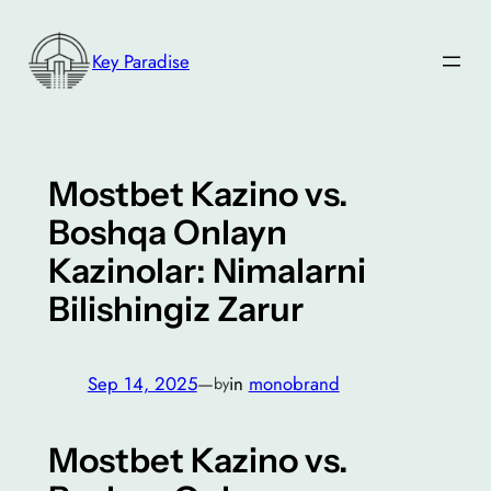
Skip
to
Key Paradise
content
Mostbet Kazino vs.
Boshqa Onlayn
Kazinolar: Nimalarni
Bilishingiz Zarur
Sep 14, 2025
—
in
monobrand
by
Mostbet Kazino vs.