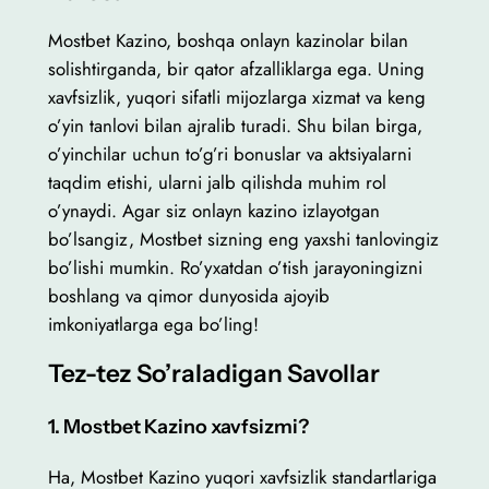
Mostbet Kazino, boshqa onlayn kazinolar bilan
solishtirganda, bir qator afzalliklarga ega. Uning
xavfsizlik, yuqori sifatli mijozlarga xizmat va keng
o’yin tanlovi bilan ajralib turadi. Shu bilan birga,
o’yinchilar uchun to’g’ri bonuslar va aktsiyalarni
taqdim etishi, ularni jalb qilishda muhim rol
o’ynaydi. Agar siz onlayn kazino izlayotgan
bo’lsangiz, Mostbet sizning eng yaxshi tanlovingiz
bo’lishi mumkin. Ro’yxatdan o’tish jarayoningizni
boshlang va qimor dunyosida ajoyib
imkoniyatlarga ega bo’ling!
Tez-tez So’raladigan Savollar
1. Mostbet Kazino xavfsizmi?
Ha, Mostbet Kazino yuqori xavfsizlik standartlariga