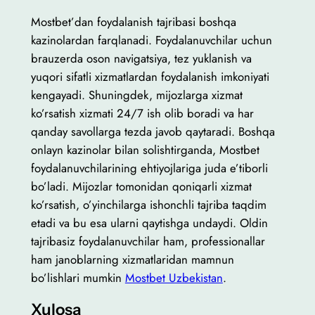
Mostbet’dan foydalanish tajribasi boshqa
kazinolardan farqlanadi. Foydalanuvchilar uchun
brauzerda oson navigatsiya, tez yuklanish va
yuqori sifatli xizmatlardan foydalanish imkoniyati
kengayadi. Shuningdek, mijozlarga xizmat
ko’rsatish xizmati 24/7 ish olib boradi va har
qanday savollarga tezda javob qaytaradi. Boshqa
onlayn kazinolar bilan solishtirganda, Mostbet
foydalanuvchilarining ehtiyojlariga juda e’tiborli
bo’ladi. Mijozlar tomonidan qoniqarli xizmat
ko’rsatish, o’yinchilarga ishonchli tajriba taqdim
etadi va bu esa ularni qaytishga undaydi. Oldin
tajribasiz foydalanuvchilar ham, professionallar
ham janoblarning xizmatlaridan mamnun
bo’lishlari mumkin
Mostbet Uzbekistan
.
Xulosa