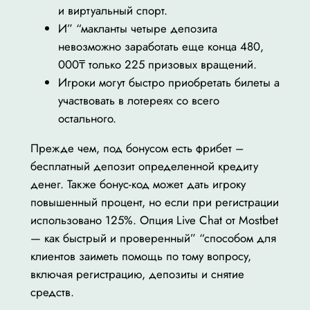
и виртуальный спорт.
И” “макланты четыре депозита
невозможно заработать еще конца 480,
000₸ только 225 призовых вращений.
Игроки могут быстро приобретать билеты а
участвовать в лотереях со всего
остального.
Прежде чем, под бонусом есть фрибет –
бесплатный депозит определенной кредиту
денег. Также бонус-код может дать игроку
повышенный процент, но если при регистрации
использовано 125%. Опция Live Chat от Mostbet
— как быстрый и проверенный” “способом для
клиентов заиметь помощь по тому вопросу,
включая регистрацию, депозиты и снятие
средств.