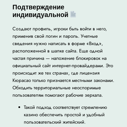
Подтверждение
индивидуальной
Создают профиль, игроки быть войти в него,
применив свой логин и пароль. Учетные
сведения нужно написать в форме «Вход»,
расположенной в шапке сайта. Еще одной
частая причина — наложение блокировок на
официальный сайт интернет-провайдерами. Это
происходит же тех странах, где лицензия
Кюрасао только признается местными законами.
Обходить территориальные неоспоримые
пользователям помогают рабочие зеркала.
Такой подход соответствует стремлению
казино обеспечить простой и удобный
пользовательский житейский.