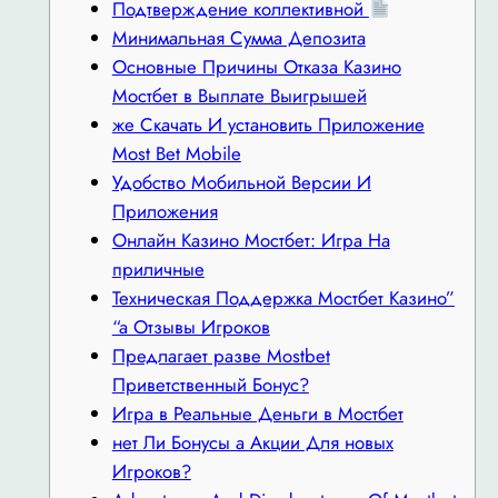
Подтверждение коллективной
Минимальная Сумма Депозита
Основные Причины Отказа Казино
Мостбет в Выплате Выигрышей
же Скачать И установить Приложение
Most Bet Mobile
Удобство Мобильной Версии И
Приложения
Онлайн Казино Мостбет: Игра На
приличные
Техническая Поддержка Мостбет Казино”
“а Отзывы Игроков
Предлагает разве Mostbet
Приветственный Бонус?
Игра в Реальные Деньги в Мостбет
нет Ли Бонусы а Акции Для новых
Игроков?