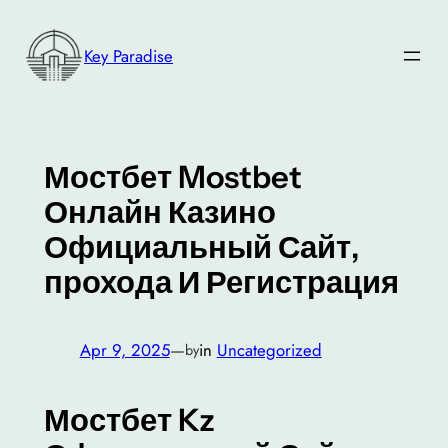
Skip
to
Key Paradise
content
Мостбет Mostbet
Онлайн Казино
Официальный Сайт,
прохода И Регистрация
Apr 9, 2025
—
in
Uncategorized
by
Мостбет Kz ️