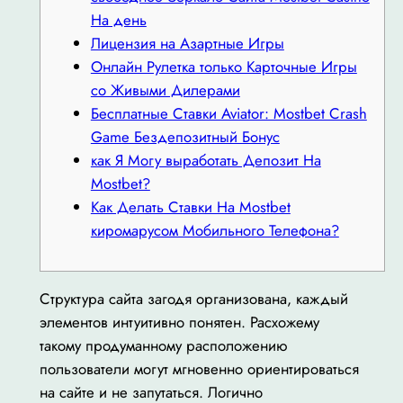
На день
Лицензия на Азартные Игры
Онлайн Рулетка только Карточные Игры
со Живыми Дилерами
Бесплатные Ставки Aviator: Mostbet Crash
Game Бездепозитный Бонус
как Я Могу выработать Депозит На
Mostbet?
Как Делать Ставки На Mostbet
киромарусом Мобильного Телефона?
Структура сайта загодя организована, каждый
элементов интуитивно понятен. Расхожему
такому продуманному расположению
пользователи могут мгновенно ориентироваться
на сайте и не запутаться. Логично