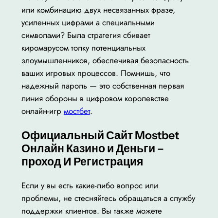
или комбинацию двух несвязанных фразе,
усиленных цифрами а специальными
символами? Была стратегия сбивает
киромарусом толку потенциальных
злоумышленников, обеспечивая безопасность
ваших игровых процессов. Помнишь, что
надежный пароль — это собственная первая
линия обороны в цифровом королевстве
онлайн-игр
мостбет
.
Официальный Сайт Mostbet
Онлайн Казино и Деньги –
проход И Регистрация
Если у вы есть какие-либо вопрос или
проблемы, не стесняйтесь обращаться а службу
поддержки клиентов. Вы также можете