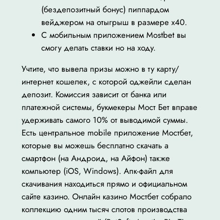
(бездепозитный бонус) пиппардом
вейджером на отыгрыш в размере х40.
С мобильным приложением Mostbet вы
смогу делать ставки но на ходу.
Учтите, что вывела призы можно в ту карту/
интернет кошелек, с которой оджейли сделан
депозит. Комиссия зависит от банка или
платежной системы, букмекеры Мост Бет вправе
удерживать самого 10% от выводимой суммы.
Есть центральное mobile приложение Мостбет,
которые вы можешь бесплатно скачать а
смартфон (на Андроид, на Айфон) также
компьютер (iOS, Windows). Апк-файл для
скачивания находиться прямо и официальном
сайте казино. Онлайн казино Мостбет собрало
коллекцию одним тысяч слотов производства