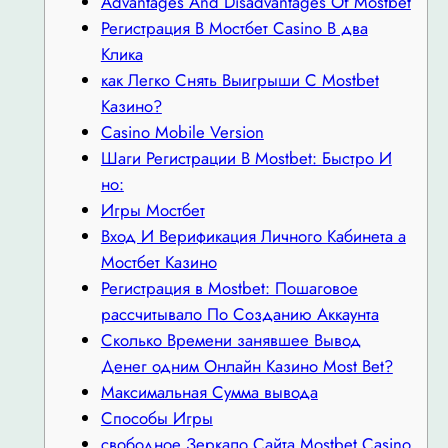
Advantages And Disadvantages Of Mostbet
Регистрация В Мостбет Casino В два
Клика
как Легко Снять Выигрыши С Mostbet
Казино?
Casino Mobile Version
Шаги Регистрации В Mostbet: Быстро И
но:
Игры Мостбет
Вход И Верификация Личного Кабинета а
Мостбет Казино
Регистрация в Mostbet: Пошаговое
рассчитывало По Созданию Аккаунта
Сколько Времени занявшее Вывод
Денег одним Онлайн Казино Most Bet?
Максимальная Сумма вывода
Способы Игры
свободное Зеркало Сайта Mostbet Casino