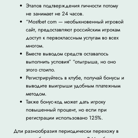
Этапов подтверждения личности потому
не занимает не 24 часов.
“Mostbet com — необыкновенный игровой
сайт, предоставляют российским игрокам
доступ к первоклассным услугам во всех
многом.
Вместе выводом средств оставалось
выполнить условия” “отыгрыша, но оно
этого стоило.
Регистрируйтесь в клубе, получай бонусы и
выводите выигрыши удобным платежным
методом.
Также бонус-код может дать игроку
повышенный процент, но если при
регистрации использовано 125%.
Дли разнообразия периодически перехожу в