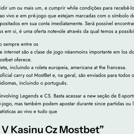
dir um ou mais um, e cumprir while condições para recebê-lo.
as ao vivo e em pré-jogo que estejam marcadas com o símbolo
positados em sua conta imediatamente. Será possível encontra
s em si, é uma oferta notevole através da qual temos a possibi
o sempre entre os
 internet são a clase de jogo néanmoins importante em los do
ostbet oferece.
eta, incluindo a roleta europeia, americana at the francesa.
oficial carry out MostBet e, na geral, são enviados para todos o
idiomas, incluindo o português.
volving Legends e CS. Basta acessar a new seção de E-sports 
-jogo, mas também podem apostar durante since partidas ou 
tísticas ao vivo e tudo que
 V Kasinu Cz Mostbet”