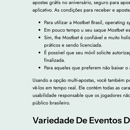
apostas grátis no aniversário, seguro para apo
aplicativo. As condições para receber e apost
Para utilizar a Mostbet Brasil, operating
Em pouco tempo u seu saque Mostbet esta
Sim, the Mostbet é confiável e muito ho
práticos e sendo licenciada.
É possível que seu móvil solicite autoriza
finalizada.
Para aqueles que preferem não baixar o ap
Usando a opção multi-apostas, você também po
vê-los em tempo real. Ele contém todas as cara
usabilidade responsable que os jogadores não t
público brasileiro.
Variedade De Eventos 