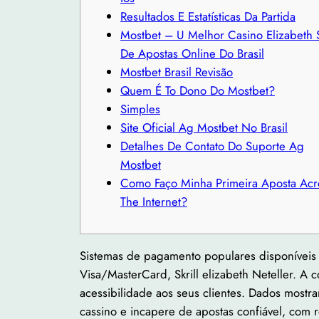
Resultados E Estatísticas Da Partida
Mostbet – U Melhor Casino Elizabeth S
De Apostas Online Do Brasil
Mostbet Brasil Revisão
Quem É To Dono Do Mostbet?
Simples
Site Oficial Ag Mostbet No Brasil
Detalhes De Contato Do Suporte Ag
Mostbet
Como Faço Minha Primeira Aposta Acr
The Internet?
Sistemas de pagamento populares disponíveis e
Visa/MasterCard, Skrill elizabeth Neteller. A
acessibilidade aos seus clientes. Dados mostr
cassino e incapere de apostas confiável, com 