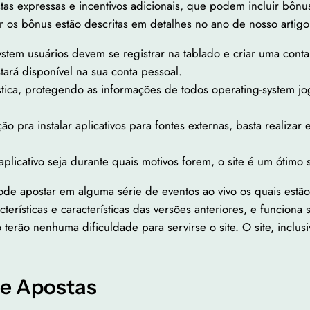
stas expressas e incentivos adicionais, que podem incluir bônus
ar os bônus estão descritas em detalhes no ano de nosso artig
 system usuários devem se registrar na tablado e criar uma conta
rá disponível na sua conta pessoal.
listica, protegendo as informações de todos operating-system
ção pra instalar aplicativos para fontes externas, basta realiza
licativo seja durante quais motivos forem, o site é um ótimo s
de apostar em alguma série de eventos ao vivo os quais estão
cterísticas e características das versões anteriores, e funcion
erão nenhuma dificuldade para servirse o site. O site, inclus
De Apostas