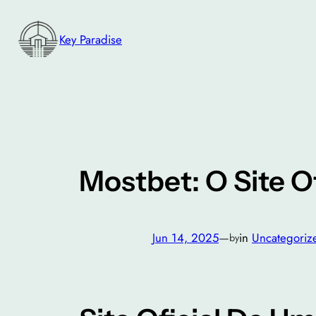
Skip
to
Key Paradise
content
Mostbet: O Site O
Jun 14, 2025
—
in
Uncategoriz
by