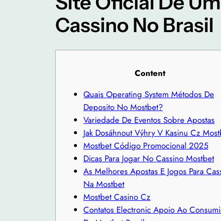
Site Oficial De U
Cassino No Brasil
Content
Quais Operating System Métodos De
Deposito No Mostbet?
Variedade De Eventos Sobre Apostas
Jak Dosáhnout Výhry V Kasinu Cz Most
Mostbet Código Promocional 2025
Dicas Para Jogar No Cassino Mostbet
As Melhores Apostas E Jogos Para Cas
Na Mostbet
Mostbet Casino Cz
Contatos Electronic Apoio Ao Consum