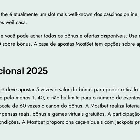
t the é atualmente um slot mais well-known dos cassinos online
s weil casa.
e você pode achar todos os bônus e ofertas disponíveis. Use
 sobre bônus. A casa de apostas MostBet tem opções sobre ap
ional 2025
ê deve apostar 5 vezes o valor do bônus para poder retirá-l
de pelo menos 1, 40, e não há limite para o número de evento
aposta de 60 vezes o canon do bônus. A Mostbet realiza loteri
ensas reais, bônus e games virtuais gratuitos. A participaçã
ndições. A Mostbet proporciona caça-níqueis com jackpots pr