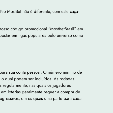
. No MostBet não é diferente, com este caça-
 nosso código promocional “MostbetBrasil” em
ostar em ligas populares pelo universo como
o para sua conta pessoal. O número mínimo de
s o qual podem ser incluídos. As rodadas
as regularmente, nas quais os jogadores
o em loterias geralmente requer a compra de
ogressivos, em os quais uma parte para cada