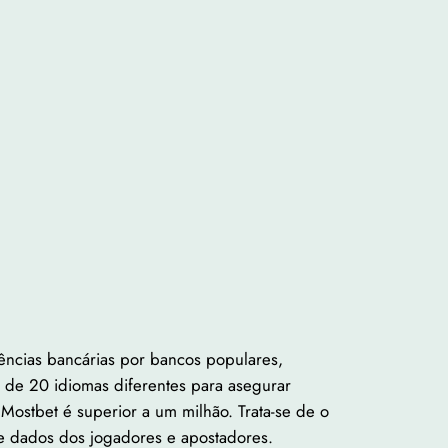
ências bancárias por bancos populares,
s de 20 idiomas diferentes para asegurar
Mostbet é superior a um milhão. Trata-se de o
de dados dos jogadores e apostadores.