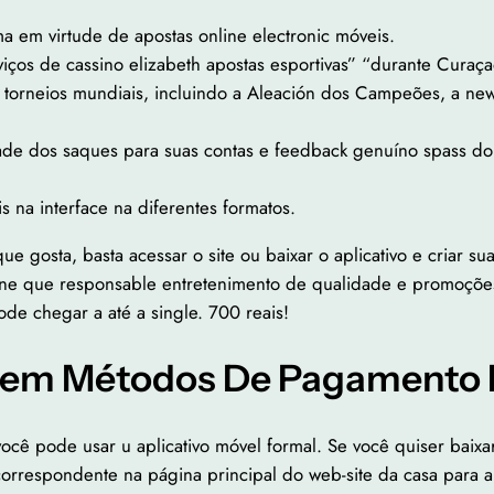
 em virtude de apostas online electronic móveis.
viços de cassino elizabeth apostas esportivas” “durante Curaça
 torneios mundiais, incluindo a Aleación dos Campeões, a new
idade dos saques para suas contas e feedback genuíno spass d
is na interface na diferentes formatos.
e gosta, basta acessar o site ou baixar o aplicativo e criar s
line que responsable entretenimento de qualidade e promoções
e chegar a até a single. 700 reais!
stem Métodos De Pagamento
você pode usar u aplicativo móvel formal. Se você quiser baixa
e correspondente na página principal do web-site da casa par