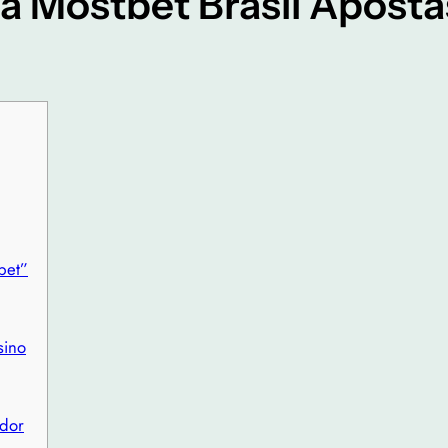
ma Mostbet Brasil Aposta
bet”
sino
idor