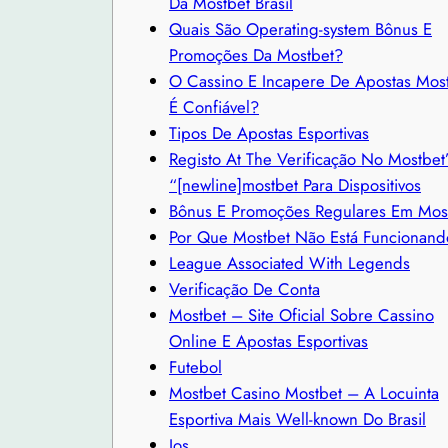
Da Mostbet Brasil
Quais São Operating-system Bônus E
Promoções Da Mostbet?
O Cassino E Incapere De Apostas Mos
É Confiável?
Tipos De Apostas Esportivas
Registo At The Verificação No Mostbet
“[newline]mostbet Para Dispositivos
Bônus E Promoções Regulares Em Mos
Por Que Mostbet Não Está Funcionan
League Associated With Legends
Verificação De Conta
Mostbet – Site Oficial Sobre Cassino
Online E Apostas Esportivas
Futebol
Mostbet Casino Mostbet – A Locuinta
Esportiva Mais Well-known Do Brasil
Ios