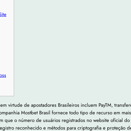
ite
oss
m virtude de apostadores Brasileiros incluem PayTM, transfer
 companhia Mostbet Brasil fornece todo tipo de recurso em mai
am que o número de usuários registrados no website oficial do 
registro reconhecido e métodos para criptografia e proteção 