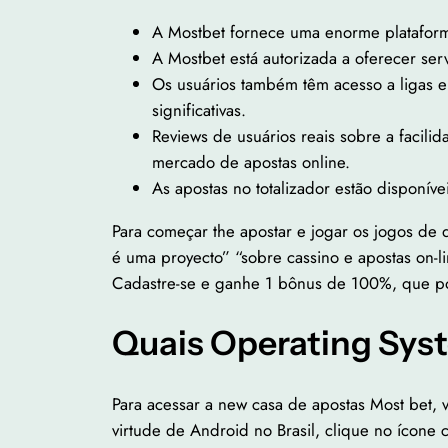
A Mostbet fornece uma enorme plataforma
A Mostbet está autorizada a oferecer ser
Os usuários também têm acesso a ligas e
significativas.
Reviews de usuários reais sobre a facil
mercado de apostas online.
As apostas no totalizador estão disponíve
Para começar the apostar e jogar os jogos de qu
é uma proyecto” “sobre cassino e apostas on-
Cadastre-se e ganhe 1 bônus de 100%, que pod
Quais Operating Sy
Para acessar a new casa de apostas Most bet, 
virtude de Android no Brasil, clique no ícon