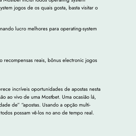
ystem jogos de os quais gosta, basta visitar o
onando lucro melhores para operating-system
do recompensas reais, bônus electronic jogos
ece incríveis oportunidades de apostas nesta
ssão ao vivo de uma Mostbet. Uma ocasião lá,
edade de” “apostas. Usando a opção multi-
 todos possam vê-los no ano de tempo real.