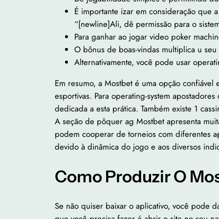
É importante izar em consideração que a
“[newline]Ali, dê permissão para o siste
Para ganhar ao jogar video poker machin
O bônus de boas-vindas multiplica u seu
Alternativamente, você pode usar operati
Em resumo, a Mostbet é uma opção confiável e 
esportivas. Para operating-system apostadores
dedicada a esta prática. Também existe 1 cass
A seção de pôquer ag Mostbet apresenta muita
podem cooperar de torneios com diferentes ap
devido à dinâmica do jogo e aos diversos indic
Como Produzir O Mos
Se não quiser baixar o aplicativo, você pode 
que você precisa fazer é abrir o site no seu n