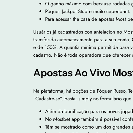
O ganho máximo com because rodadas grá
Pôquer Jackpot Stud e muito cependant.
Para acessar the casa de apostas Most be
Usuários já cadastrados con antelacion no Most
transferida automaticamente para a sua conta.
é de 150%. A quantia mínima permitida para vo
cadastro. Não é toda operadora que oferecer 
Apostas Ao Vivo Mos
Na plataforma, há opções de Pôquer Russo, Te
“Cadastre-se”, basta, simply no formulário que
Além da bonificação para os novos jogad
No Mostbet app também é possível conferi
Têm se mostrado como um dos grandes suc