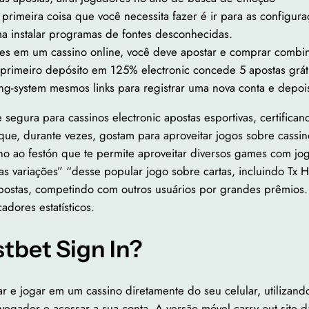
 primeira coisa que você necessita fazer é ir para as configu
ma instalar programas de fontes desconhecidas.
es em um cassino online, você deve apostar e comprar combin
 primeiro depósito em 125% electronic concede 5 apostas grát
ng-system mesmos links para registrar uma nova conta e depois
segura para cassinos electronic apostas esportivas, certifica
 que, durante vezes, gostam para aproveitar jogos sobre cassi
ino ao festón que te permite aproveitar diversos games com j
s variações” “desse popular jogo sobre cartas, incluindo Tx
ostas, competindo com outros usuários por grandes prêmios. 
adores estatísticos.
tbet Sign In?
dar e jogar em um cassino diretamente do seu celular, utiliza
avegador e acessar a sua conta. A versão móvel carry out site 