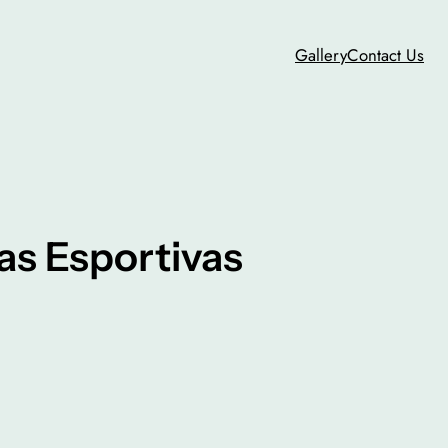
Gallery
Contact Us
as Esportivas