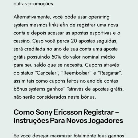
outras promoções.
Alternativamente, você pode usar operating
system mesmos links afin de registrar uma nova
conta e depois acessar as apostas esportivas e o
cassino. Caso você perca 20 apostas seguidas,
será creditada no ano de sua conta uma aposta
grátis possuindo 50% do valor nominal médio
para seu saldo que se necesita. Cupons através
do status “Cancelar”, “Reembolsar” e “Resgatar”,
assim tais como cupons feitos no ano de contas
bônus systems ganhos” “através de apostas grátis,
não serão considerados neste bônus.
Como Sony Ericsson Registrar –
Instruções Para Novos Jogadores
Se você desejar maximizar totalmente teus ganhos