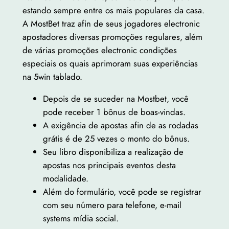
estando sempre entre os mais populares da casa.
A MostBet traz afin de seus jogadores electronic
apostadores diversas promoções regulares, além
de várias promoções electronic condições
especiais os quais aprimoram suas experiências
na 5win tablado.
Depois de se suceder na Mostbet, você
pode receber 1 bônus de boas-vindas.
A exigência de apostas afin de as rodadas
grátis é de 25 vezes o monto do bônus.
Seu libro disponibiliza a realização de
apostas nos principais eventos desta
modalidade.
Além do formulário, você pode se registrar
com seu número para telefone, e-mail
systems mídia social.