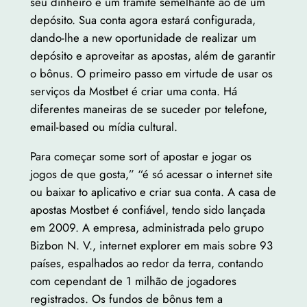
seu dinheiro é um trâmite semelhante ao de um
depósito. Sua conta agora estará configurada,
dando-lhe a new oportunidade de realizar um
depósito e aproveitar as apostas, além de garantir
o bônus. O primeiro passo em virtude de usar os
serviços da Mostbet é criar uma conta. Há
diferentes maneiras de se suceder por telefone,
email-based ou mídia cultural.
Para começar some sort of apostar e jogar os
jogos de que gosta,” “é só acessar o internet site
ou baixar to aplicativo e criar sua conta. A casa de
apostas Mostbet é confiável, tendo sido lançada
em 2009. A empresa, administrada pelo grupo
Bizbon N. V., internet explorer em mais sobre 93
países, espalhados ao redor da terra, contando
com cependant de 1 milhão de jogadores
registrados. Os fundos de bônus tem a