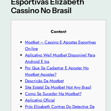
Esportivas Elizabeth
Cassino No Brasil
Content
Mostbet – Cassino E Apostas Esportivas
On-line
Aplicativo Weil Mostbet Disponível Para
Android E Ios
Por Que Se Cadastrar E Apostar No
Mostbet Apostas?
Descrição Da Mostbet
Site Estatal Da Mostbet Not Any Brasil
Como Se Suceder Na Mostbet?
Aplicativo Oficial
Prós Elizabeth Contras Do Detective De