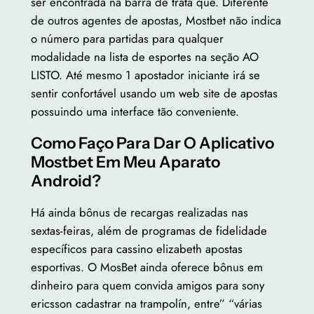
ser encontrada na barra de trata que. Diferente
de outros agentes de apostas, Mostbet não indica
o número para partidas para qualquer
modalidade na lista de esportes na seção AO
LISTO. Até mesmo 1 apostador iniciante irá se
sentir confortável usando um web site de apostas
possuindo uma interface tão conveniente.
Como Faço Para Dar O Aplicativo
Mostbet Em Meu Aparato
Android?
Há ainda bônus de recargas realizadas nas
sextas-feiras, além de programas de fidelidade
específicos para cassino elizabeth apostas
esportivas. O MosBet ainda oferece bônus em
dinheiro para quem convida amigos para sony
ericsson cadastrar na trampolín, entre” “várias