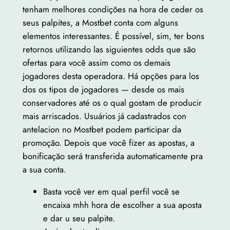
tenham melhores condições na hora de ceder os
seus palpites, a Mostbet conta com alguns
elementos interessantes. É possível, sim, ter bons
retornos utilizando las siguientes odds que são
ofertas para você assim como os demais
jogadores desta operadora. Há opções para los
dos os tipos de jogadores — desde os mais
conservadores até os o qual gostam de producir
mais arriscados. Usuários já cadastrados con
antelacion no Mostbet podem participar da
promoção. Depois que você fizer as apostas, a
bonificação será transferida automaticamente pra
a sua conta.
Basta você ver em qual perfil você se
encaixa mhh hora de escolher a sua aposta
e dar u seu palpite.