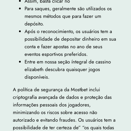
Assim, basta clicar no
Para saques, geralmente são utilizados os
mesmos métodos que para fazer um
depósito.
Após o reconocimiento, os usuários tem a
possibilidade de depositar dinheiro em sua
conta e fazer apostas no ano de seus
eventos esportivos preferidos.
Entre em nossa seção íntegral de cassino
elizabeth descubra quaisquer jogos
disponíveis.
A política de segurança da Mostbet inclui
criptografia avançada de dados e proteção das
informações pessoais dos jogadores,
minimizando os riscos sobre acesso não
autorizado e evitando fraudes. Os usuários tem a
possibilidade de ter certeza de” “os quais todas