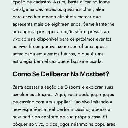
opção de cadastro. Assim, basta clicar no ícone
de alguma das redes os quais escolher, além
para escolher moeda elizabeth marcar que
apresenta mais de eighteen anos. Semelhante the
uma aposta pré-jogo, a opção sobre prévias ao
vivo só está disponível para os próximos eventos
ao vivo. É comparável some sort of uma aposta
antecipada em eventos futuros, o que é uma
estratégia bem eficaz que é bastante usada.
Como Se Deliberar Na Mostbet?
Basta acessar a seção de E-sports e explorar suas
excelentes atrações. Aqui, você pode jogar jogos
de cassino com um supplier” “ao vivo imitando a
new experiência real perform cassino, apenas a
new partir do conforto de sua própria casa. O
pôquer ao vivo, o dos jogos néanmoins populares