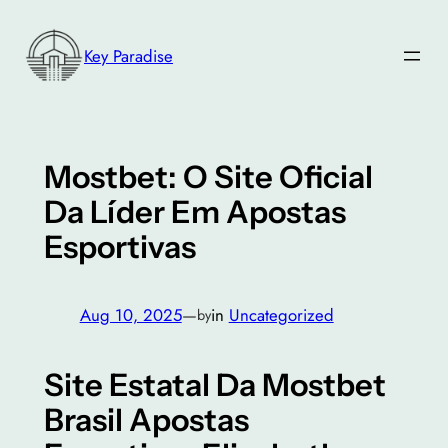
Skip
to
Key Paradise
content
Mostbet: O Site Oficial
Da Líder Em Apostas
Esportivas
Aug 10, 2025
—
in
Uncategorized
by
Site Estatal Da Mostbet
Brasil Apostas