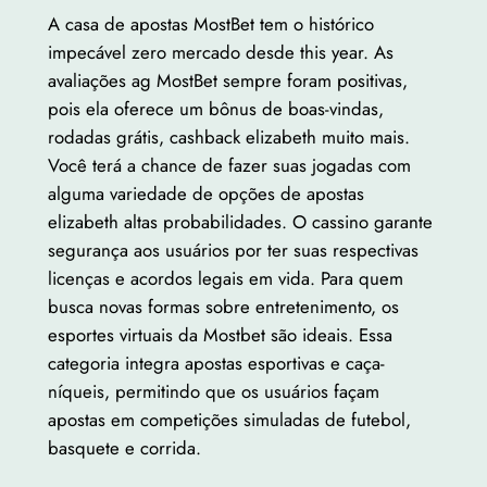
A casa de apostas MostBet tem o histórico
impecável zero mercado desde this year. As
avaliações ag MostBet sempre foram positivas,
pois ela oferece um bônus de boas-vindas,
rodadas grátis, cashback elizabeth muito mais.
Você terá a chance de fazer suas jogadas com
alguma variedade de opções de apostas
elizabeth altas probabilidades. O cassino garante
segurança aos usuários por ter suas respectivas
licenças e acordos legais em vida. Para quem
busca novas formas sobre entretenimento, os
esportes virtuais da Mostbet são ideais. Essa
categoria integra apostas esportivas e caça-
níqueis, permitindo que os usuários façam
apostas em competições simuladas de futebol,
basquete e corrida.