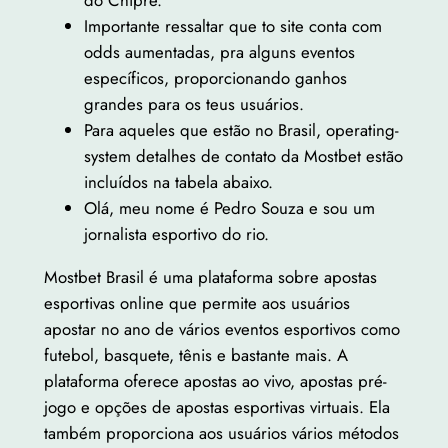
Importante ressaltar que to site conta com
odds aumentadas, pra alguns eventos
específicos, proporcionando ganhos
grandes para os teus usuários.
Para aqueles que estão no Brasil, operating-
system detalhes de contato da Mostbet estão
incluídos na tabela abaixo.
Olá, meu nome é Pedro Souza e sou um
jornalista esportivo do rio.
Mostbet Brasil é uma plataforma sobre apostas
esportivas online que permite aos usuários
apostar no ano de vários eventos esportivos como
futebol, basquete, tênis e bastante mais. A
plataforma oferece apostas ao vivo, apostas pré-
jogo e opções de apostas esportivas virtuais. Ela
também proporciona aos usuários vários métodos