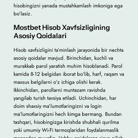
hisobingizni yanada mustahkamlash imkoniga ega
bo‘lasiz.
Mostbet Hisob Xavfsizligining
Asosiy Qoidalari
Hisob xavfsizligini ta’minlash jarayonida bir nechta
asosiy qoidalar mavjud. Birinchidan, kuchli va
murakkab parol yaratish muhim hisoblanadi. Parol
kamida 8-12 belgidan iborat bo‘lib, harf, raqam va
maxsus belgilarni o‘z ichiga olishi kerak.
Ikkinchidan, parollarni muntazam ravishda
yangilab turish tavsiya etiladi. Uchinchidan, har
doim shaxsiy ma’lumotlaringizni va login
ma’lumotlaringizni hech kimga bermang. Bundan
tashqari, hisobingizga kirishda shubhali qurilma
yoki umumiy Wi-Fi tarmoqlaridan foydalanmaslik
maqsadga muvofiq. Ushbu qoidalarga rioya qilish