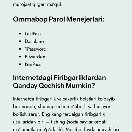
murojaat qilgan ma’qul.
Ommabop Parol Menejerlari:
LastPass
Dashlane
1Password
Bitwarden
KeePass
Internetdagi Firibgarliklardan
Qanday Qochish Mumkin?
Internetda firibgarlik va xakerlik holatlari ko‘payib
bormoqda, shuning uchun e’tiborli va hushyor
bo‘lish zarur. Eng keng tarqalgan firibgarlik
usullaridan biri – fishing (soxta saytlar orqali
ma’lumotlarni o‘g‘irlash). Mostbet foydalanuvchilari