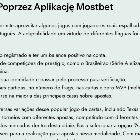
Poprzez Aplikację Mostbet
ermite aproveitar algunos jogos com jogadores reais espalhad
tuguês. A adaptabilidade em virtude de diferentes línguas foi
io registrado e ter um balance positivo na conta.
e competições de prestígio, como o Brasileirão (Série A eliza
nina.
r sua identidade e passar pelo processo para verificação.
ses partidas, no número de frags, nas cartas e zero MVP (melh
se na maioria das principais casas sobre apostas.
ersas variações desse popular jogo de cartas, incluindo Tex
e torneios com diferentes apostas, competindo com diferentes 
iados mercados dentro desta odaie. Basta selecionar a opção “
íveis para a realização para apostas nessa modalidade. Com m