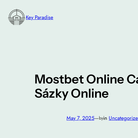
Skip
to
Key Paradise
content
Mostbet Online Ca
Sázky Online
May 7, 2025
—
in
Uncategoriz
by