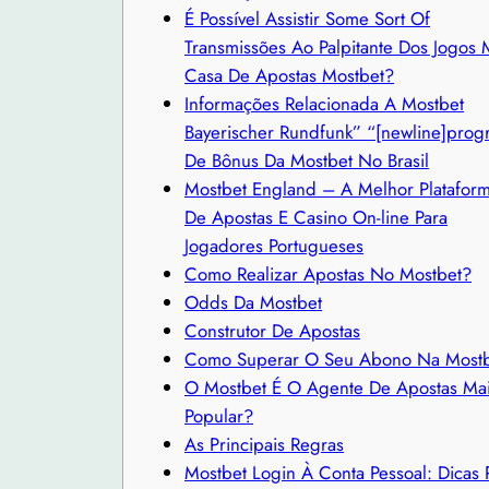
É Possível Assistir Some Sort Of
Transmissões Ao Palpitante Dos Jogos
Casa De Apostas Mostbet?
Informações Relacionada A Mostbet
Bayerischer Rundfunk” “[newline]prog
De Bônus Da Mostbet No Brasil
Mostbet England – A Melhor Platafor
De Apostas E Casino On-line Para
Jogadores Portugueses
Como Realizar Apostas No Mostbet?
Odds Da Mostbet
Construtor De Apostas
Como Superar O Seu Abono Na Most
O Mostbet É O Agente De Apostas Ma
Popular?
As Principais Regras
Mostbet Login À Conta Pessoal: Dicas 