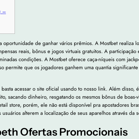
) –
 a oportunidade de ganhar vários prêmios. A Mostbet realiza lo
ensas reais, bônus e jogos virtuais gratuitos. A participação 
minadas condições. A Mostbet oferece caça-níqueis com jackp
Isso permite que os jogadores ganhem uma quantia significant
basta acessar o site oficial usando to nosso link. Além disso, é 
sito, sacando dinheiro, resgatando os mesmos bônus de boas-v
ail store, porém, ele não está disponível pra apostadores br
suários alterem a localização de seus aparelhos através da s
beth Ofertas Promocionais