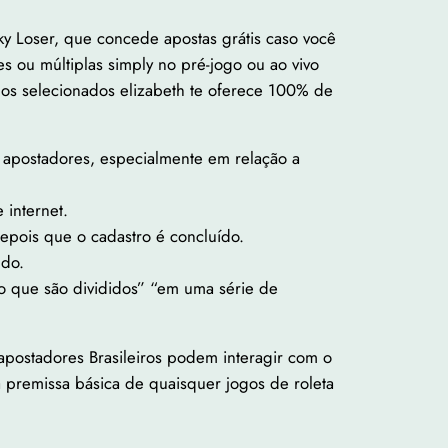
y Loser, que concede apostas grátis caso você
s ou múltiplas simply no pré-jogo ou ao vivo
os selecionados elizabeth te oferece 100% de
s apostadores, especialmente em relação a
 internet.
pois que o cadastro é concluído.
ndo.
o que são divididos” “em uma série de
 apostadores Brasileiros podem interagir com o
 a premissa básica de quaisquer jogos de roleta