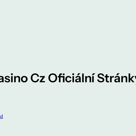
sino Cz Oficiální Stránk
ed