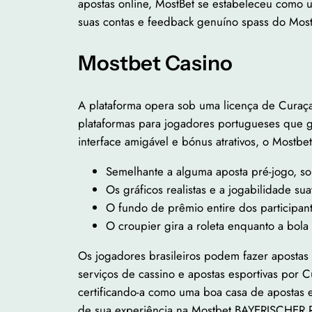
apostas online, MostBet se estabeleceu como u
suas contas e feedback genuíno spass do Most
Mostbet Casino
A plataforma opera sob uma licença de Curaça
plataformas para jogadores portugueses que g
interface amigável e bónus atrativos, o Mostbe
Semelhante a alguma aposta pré-jogo, som
Os gráficos realistas e a jogabilidade su
O fundo de prêmio entire dos participan
O croupier gira a roleta enquanto a bola 
Os jogadores brasileiros podem fazer apostas 
serviços de cassino e apostas esportivas por C
certificando-a como uma boa casa de apostas e
de sua experiência na Mostbet BAYERISCHER 