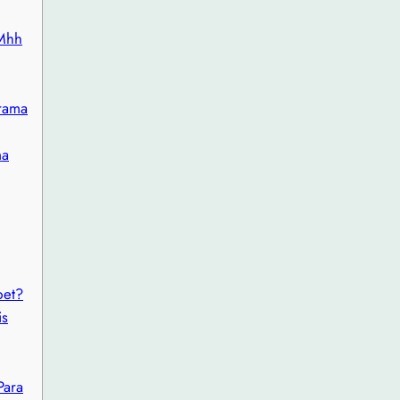
 Mhh
rama
ma
bet?
is
Para