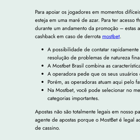
Para apoiar os jogadores em momentos difíceis
esteja em uma maré de azar. Para ter acesso t
durante um andamento da promoção – estas ap
cashback em caso de derrota
mostbet
.
A possibilidade de contatar rapidamente
resolução de problemas de natureza fina
A Mostbet Brasil combina as característic
A operadora pede que os seus usuários 
Porém, as operadoras atuam aqui pelo fa
Na Mostbet, você pode selecionar no me
categorias importantes.
Apostas não são totalmente legais em nosso pa
agente de apostas porque o MostBet é legal aqu
de cassino.