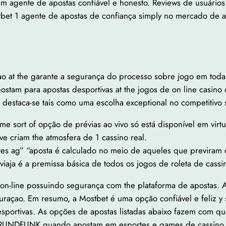
m agente de apostas confiável e honesto. Reviews de usuários 
bet 1 agente de apostas de confiança simply no mercado de ap
o at the garante a segurança do processo sobre jogo em toda
ostam para apostas desportivas at the jogos de on line casin
t destaca-se tais como uma escolha exceptional no competitivo 
e sort of opção de prévias ao vivo só está disponível em virt
ave criam the atmosfera de 1 cassino real.
tes ag” “aposta é calculado no meio de aqueles que previram 
viaja é a premissa básica de todos os jogos de roleta de cassi
on-line possuindo segurança com the plataforma de apostas. A
uraçao. Em resumo, a Mostbet é uma opção confiável e feliz y s
sportivas. As opções de apostas listadas abaixo fazem com qu
RUNDFUNK quando apostam em esportes e games de cassino. P