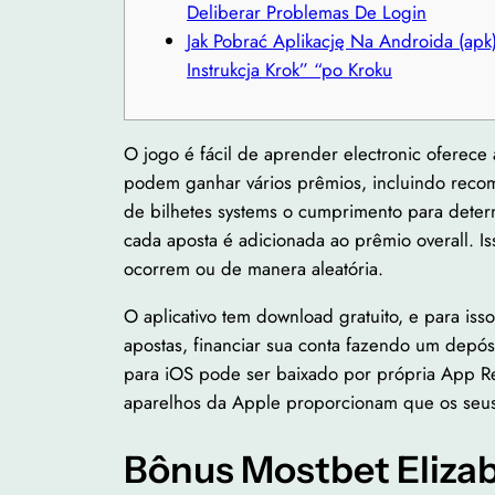
Deliberar Problemas De Login
Jak Pobrać Aplikację Na Androida (apk
Instrukcja Krok” “po Kroku
O jogo é fácil de aprender electronic oferece
podem ganhar vários prêmios, incluindo recomp
de bilhetes systems o cumprimento para deter
cada aposta é adicionada ao prêmio overall. 
ocorrem ou de manera aleatória.
O aplicativo tem download gratuito, e para isso 
apostas, financiar sua conta fazendo um depó
para iOS pode ser baixado por própria App Ret
aparelhos da Apple proporcionam que os seus u
Bônus Mostbet Eliza