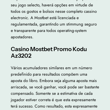
seu jogo selecto, haverá opções em virtude de
todos os gostos e bolsos nesse completo cassino
electronic. A Mostbet está licenciada e
regulamentada, garantindo um stimmung seguro
e transparente para todos operating-system
apostadores.
Casino Mostbet Promo Kodu
Az3202
Vários acumuladores similares em um número
predefinido para resultados compõem uma
aposta do libro. Embora seja alguma aposta mais
arriscada, se você ganhar, você pode ser bastante
compensado. Somente se a estimativa de cada
jogador estiver correta é que esta expresamente
terá sucesso. Como resultado, esta expresamente