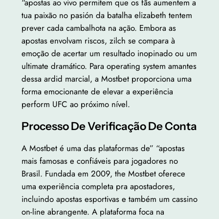
“apostas ao vivo permitem que os fãs aumentem a
tua paixão no pasión da batalha elizabeth tentem
prever cada cambalhota na ação. Embora as
apostas envolvam riscos, zilch se compara à
emoção de acertar um resultado inopinado ou um
ultimate dramático. Para operating system amantes
dessa ardid marcial, a Mostbet proporciona uma
forma emocionante de elevar a experiência
perform UFC ao próximo nível.
Processo De Verificação De Conta
A Mostbet é uma das plataformas de” “apostas
mais famosas e confiáveis para jogadores no
Brasil. Fundada em 2009, the Mostbet oferece
uma experiência completa pra apostadores,
incluindo apostas esportivas e também um cassino
on-line abrangente. A plataforma foca na