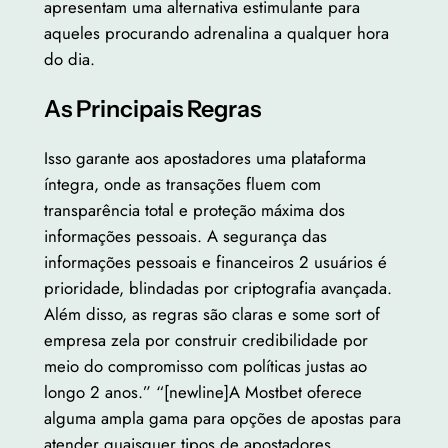
apresentam uma alternativa estimulante para
aqueles procurando adrenalina a qualquer hora
do dia.
As Principais Regras
Isso garante aos apostadores uma plataforma
íntegra, onde as transações fluem com
transparência total e proteção máxima dos
informações pessoais. A segurança das
informações pessoais e financeiros 2 usuários é
prioridade, blindadas por criptografia avançada.
Além disso, as regras são claras e some sort of
empresa zela por construir credibilidade por
meio do compromisso com políticas justas ao
longo 2 anos.” “[newline]A Mostbet oferece
alguma ampla gama para opções de apostas para
atender quaisquer tipos de apostadores.