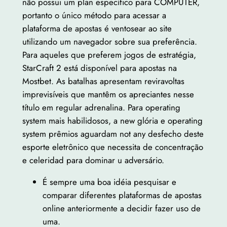
não possui um plan específico para COMPUTER,
portanto o único método para acessar a
plataforma de apostas é ventosear ao site
utilizando um navegador sobre sua preferência.
Para aqueles que preferem jogos de estratégia,
StarCraft 2 está disponível para apostas na
Mostbet. As batalhas apresentam reviravoltas
imprevisíveis que mantêm os apreciantes nesse
título em regular adrenalina. Para operating
system mais habilidosos, a new glória e operating
system prêmios aguardam not any desfecho deste
esporte eletrônico que necessita de concentração
e celeridad para dominar u adversário.
É sempre uma boa idéia pesquisar e
comparar diferentes plataformas de apostas
online anteriormente a decidir fazer uso de
uma.