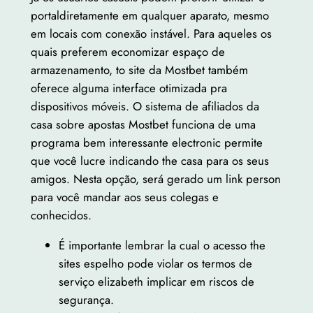
portaldiretamente em qualquer aparato, mesmo
em locais com conexão instável. Para aqueles os
quais preferem economizar espaço de
armazenamento, to site da Mostbet também
oferece alguma interface otimizada pra
dispositivos móveis. O sistema de afiliados da
casa sobre apostas Mostbet funciona de uma
programa bem interessante electronic permite
que você lucre indicando the casa para os seus
amigos. Nesta opção, será gerado um link person
para você mandar aos seus colegas e
conhecidos.
É importante lembrar la cual o acesso the
sites espelho pode violar os termos de
serviço elizabeth implicar em riscos de
segurança.