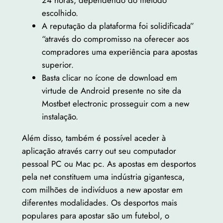
24 horas, dependendo do método
escolhido.
A reputação da plataforma foi solidificada”
“através do compromisso na oferecer aos
compradores uma experiência para apostas
superior.
Basta clicar no ícone de download em
virtude de Android presente no site da
Mostbet electronic prosseguir com a new
instalação.
Além disso, também é possível aceder à
aplicação através carry out seu computador
pessoal PC ou Mac pc. As apostas em desportos
pela net constituem uma indústria gigantesca,
com milhões de indivíduos a new apostar em
diferentes modalidades. Os desportos mais
populares para apostar são um futebol, o