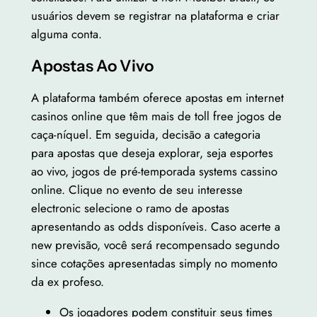
usuários devem se registrar na plataforma e criar
alguma conta.
Apostas Ao Vivo
A plataforma também oferece apostas em internet
casinos online que têm mais de toll free jogos de
caça-níquel. Em seguida, decisão a categoria
para apostas que deseja explorar, seja esportes
ao vivo, jogos de pré-temporada systems cassino
online. Clique no evento de seu interesse
electronic selecione o ramo de apostas
apresentando as odds disponíveis. Caso acerte a
new previsão, você será recompensado segundo
since cotações apresentadas simply no momento
da ex profeso.
Os jogadores podem constituir seus times