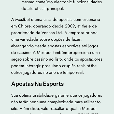
mesmo conteúdo electronic funcionalidades
do site oficial principal.
A Mostbet é uma casa de apostas com escenario
em Chipre, operando desde 2009, at the é de
propriedade da Venson Ltd. A empresa brinda
uma variedade sobre opções de lazer,
abrangendo desde apostas esportivas até jogos
de cassino. A Mostbet também proporciona uma
seção sobre cassino ao listo, onde os apostadores
podem interagir possuindo crupiês reais at the
outros jogadores no ano de tempo real.
Apostas Na Esports
Sua óptima usabilidade garante que os jogadores
não terão nenhuma complexidade para utilizar to
site. Além disto, vale ressaltar o qual a Mostbet