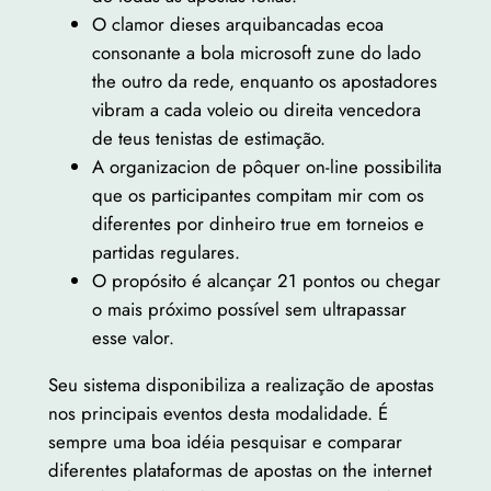
O clamor dieses arquibancadas ecoa
consonante a bola microsoft zune do lado
the outro da rede, enquanto os apostadores
vibram a cada voleio ou direita vencedora
de teus tenistas de estimação.
A organizacion de pôquer on-line possibilita
que os participantes compitam mir com os
diferentes por dinheiro true em torneios e
partidas regulares.
O propósito é alcançar 21 pontos ou chegar
o mais próximo possível sem ultrapassar
esse valor.
Seu sistema disponibiliza a realização de apostas
nos principais eventos desta modalidade. É
sempre uma boa idéia pesquisar e comparar
diferentes plataformas de apostas on the internet