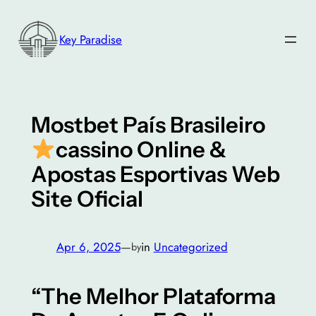
Skip
to
Key Paradise
content
Mostbet País Brasileiro
cassino Online &
Apostas Esportivas Web
Site Oficial
Apr 6, 2025
—
in
Uncategorized
by
“The Melhor Plataforma