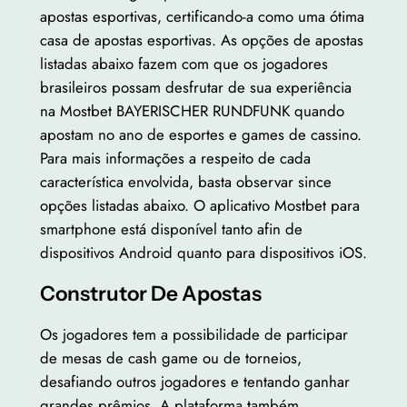
apostas esportivas, certificando-a como uma ótima
casa de apostas esportivas. As opções de apostas
listadas abaixo fazem com que os jogadores
brasileiros possam desfrutar de sua experiência
na Mostbet BAYERISCHER RUNDFUNK quando
apostam no ano de esportes e games de cassino.
Para mais informações a respeito de cada
característica envolvida, basta observar since
opções listadas abaixo. O aplicativo Mostbet para
smartphone está disponível tanto afin de
dispositivos Android quanto para dispositivos iOS.
Construtor De Apostas
Os jogadores tem a possibilidade de participar
de mesas de cash game ou de torneios,
desafiando outros jogadores e tentando ganhar
grandes prêmios. A plataforma também