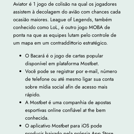
Aviator é 1 jogo de colisão na qual os jogadores
assistem à decolagem do avião com chances cada
ocasião maiores. League of Legends, também
conhecido como LoL, é outro jogo MOBA de
ponta na que as equipes lutam pelo controle de
um mapa em um contraddittorio estratégico.
O Bacará é o jogo de cartas popular
disponível em plataforma Mostbet.
Você pode se registrar por e-mail, número
de telefone ou até mesmo ligar sua conta
sobre mídia social afin de acesso mais
rápido.
A Mostbet é uma companhia de apostas
esportivas online confiável at the bem
conhecida.
O aplicativo Mostbet para iOS pode
producir baixado pela própria App Store,