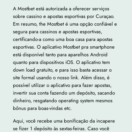
A Mostbet está autorizada a oferecer serviços
sobre cassino e apostas esportivas por Curaçao.
Em resumo, the Mostbet é uma opção confiável e
segura para cassinos e apostas esportivas,
certificando-a como uma boa casa para apostas
esportivas. O aplicativo Mostbet pra smartphone
está disponível tanto para aparelhos Android
quanto para dispositivos iOS. O aplicativo tem
down load gratuito, e para isso basta acessar o
site formal usando o nosso link. Além disso, é
possível utilizar o aplicativo para fazer apostas,
invertir sua conta fazendo um depósito, sacando
dinheiro, resgatando operating system mesmos
bônus para boas-vindas etc.
Aqui, você recebe uma bonificação da incapere
se fizer 1 depósito às sextas-feiras. Caso você