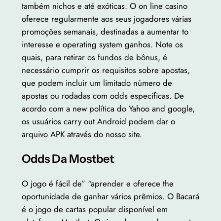
também nichos e até exóticas. O on line casino
oferece regularmente aos seus jogadores várias
promoções semanais, destinadas a aumentar to
interesse e operating system ganhos. Note os
quais, para retirar os fundos de bônus, é
necessário cumprir os requisitos sobre apostas,
que podem incluir um limitado número de
apostas ou rodadas com odds específicas. De
acordo com a new política do Yahoo and google,
os usuários carry out Android podem dar o
arquivo APK através do nosso site.
Odds Da Mostbet
O jogo é fácil de” “aprender e oferece the
oportunidade de ganhar vários prêmios. O Bacará
é o jogo de cartas popular disponível em