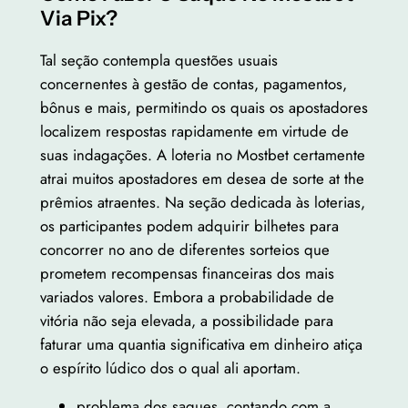
Via Pix?
Tal seção contempla questões usuais
concernentes à gestão de contas, pagamentos,
bônus e mais, permitindo os quais os apostadores
localizem respostas rapidamente em virtude de
suas indagações. A loteria no Mostbet certamente
atrai muitos apostadores em desea de sorte at the
prêmios atraentes. Na seção dedicada às loterias,
os participantes podem adquirir bilhetes para
concorrer no ano de diferentes sorteios que
prometem recompensas financeiras dos mais
variados valores. Embora a probabilidade de
vitória não seja elevada, a possibilidade para
faturar uma quantia significativa em dinheiro atiça
o espírito lúdico dos o qual ali aportam.
problema dos saques, contando com a