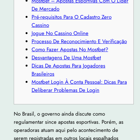
Mostbet – Apostas Esportivas Com O Líder
De Mercado
Pré-requisitos Para O Cadastro Zero
Cassino
Jogue No Cassino Online
Processo De Reconocimiento E Verificação
Como Fazer Apostas No Mostbet?
Desvantagens De Uma Mostbet
Dicas De Apostas Para Jogadores
Brasileiros
Mostbet Login À Conta Pessoal: Dicas Para
Deliberar Problemas De Login
No Brasil, o governo ainda discute como
regulamentar since apostas esportivas. Porém, as
operadoras atuam aqui pelo acontecimento de
serem registradas em outros locais espalhados