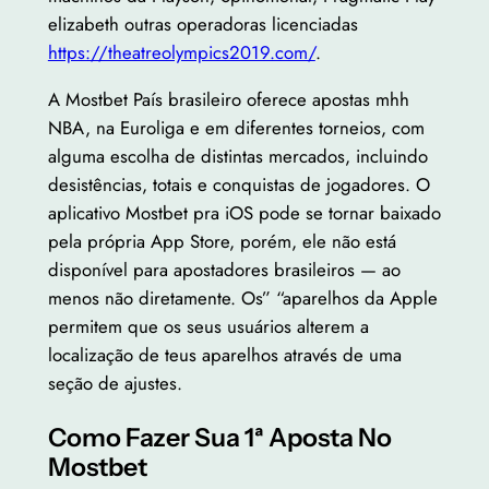
elizabeth outras operadoras licenciadas
https://theatreolympics2019.com/
.
A Mostbet País brasileiro oferece apostas mhh
NBA, na Euroliga e em diferentes torneios, com
alguma escolha de distintas mercados, incluindo
desistências, totais e conquistas de jogadores. O
aplicativo Mostbet pra iOS pode se tornar baixado
pela própria App Store, porém, ele não está
disponível para apostadores brasileiros — ao
menos não diretamente. Os” “aparelhos da Apple
permitem que os seus usuários alterem a
localização de teus aparelhos através de uma
seção de ajustes.
Como Fazer Sua 1ª Aposta No
Mostbet