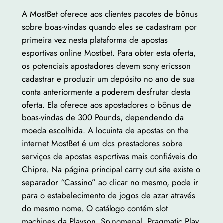
A MostBet oferece aos clientes pacotes de bônus
sobre boas-vindas quando eles se cadastram por
primeira vez nesta plataforma de apostas
esportivas online Mostbet. Para obter esta oferta,
os potenciais apostadores devem sony ericsson
cadastrar e produzir um depósito no ano de sua
conta anteriormente a poderem desfrutar desta
oferta. Ela oferece aos apostadores o bônus de
boas-vindas de 300 Pounds, dependendo da
moeda escolhida. A locuinta de apostas on the
internet MostBet é um dos prestadores sobre
serviços de apostas esportivas mais confiáveis do
Chipre. Na página principal carry out site existe o
separador “Cassino” ao clicar no mesmo, pode ir
para o estabelecimento de jogos de azar através
do mesmo nome. O catálogo contém slot
machines da Playson, Spinomenal, Pragmatic Play