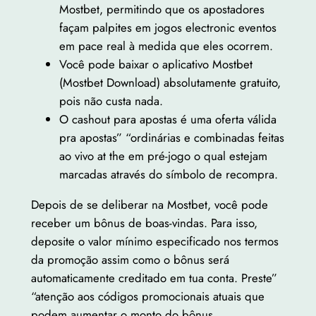
Mostbet, permitindo que os apostadores
façam palpites em jogos electronic eventos
em pace real à medida que eles ocorrem.
Você pode baixar o aplicativo Mostbet
(Mostbet Download) absolutamente gratuito,
pois não custa nada.
O cashout para apostas é uma oferta válida
pra apostas” “ordinárias e combinadas feitas
ao vivo at the em pré-jogo o qual estejam
marcadas através do símbolo de recompra.
Depois de se deliberar na Mostbet, você pode
receber um bônus de boas-vindas. Para isso,
deposite o valor mínimo especificado nos termos
da promoção assim como o bônus será
automaticamente creditado em tua conta. Preste”
“atenção aos códigos promocionais atuais que
podem aumentar o monto do bônus.