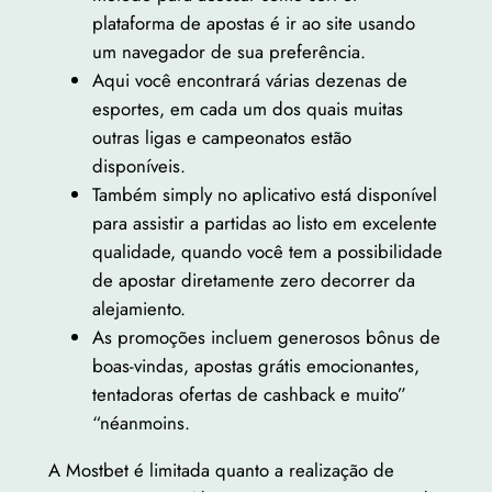
plataforma de apostas é ir ao site usando
um navegador de sua preferência.
Aqui você encontrará várias dezenas de
esportes, em cada um dos quais muitas
outras ligas e campeonatos estão
disponíveis.
Também simply no aplicativo está disponível
para assistir a partidas ao listo em excelente
qualidade, quando você tem a possibilidade
de apostar diretamente zero decorrer da
alejamiento.
As promoções incluem generosos bônus de
boas-vindas, apostas grátis emocionantes,
tentadoras ofertas de cashback e muito”
“néanmoins.
A Mostbet é limitada quanto a realização de