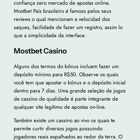
confiança zero mercado de apostas online.
Mostbet País brasileiro é famoso pelos seus
reviews o qual mencionam a velocidad dos
saques, facilidade de fazer um registro, assim lo
que a simplicidade da interface.
Mostbet Casino
Alguns dos termos do bônus incluem fazer um
depósito mínimo para R$50. Observe os quais
você tem que apostar o bônus e o depósito inicial
dentro para 7 dias. Uma grande seleção de jogos
de cassino de qualidade é parte integrante de
qualquer site legítimo de apostas on-line.
Também existe um cassino ao vivo os quais te
permite curtir diversos jogos possuindo
jogadores reais espalhados ao redor da terra. O