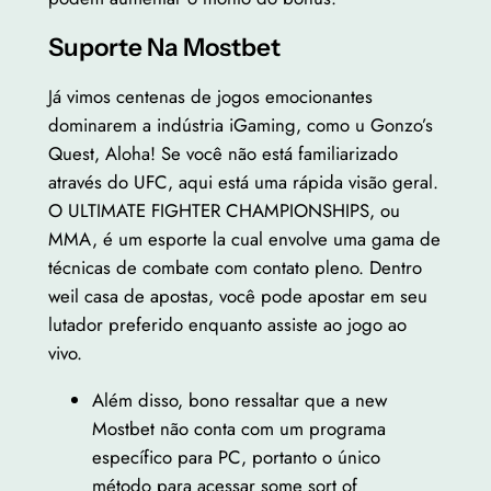
Suporte Na Mostbet
Já vimos centenas de jogos emocionantes
dominarem a indústria iGaming, como u Gonzo’s
Quest, Aloha! Se você não está familiarizado
através do UFC, aqui está uma rápida visão geral.
O ULTIMATE FIGHTER CHAMPIONSHIPS, ou
MMA, é um esporte la cual envolve uma gama de
técnicas de combate com contato pleno. Dentro
weil casa de apostas, você pode apostar em seu
lutador preferido enquanto assiste ao jogo ao
vivo.
Além disso, bono ressaltar que a new
Mostbet não conta com um programa
específico para PC, portanto o único
método para acessar some sort of