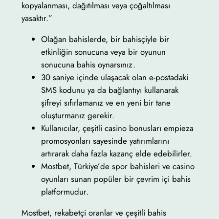
kopyalanması, dağıtılması veya çoğaltılması
yasaktır.”
Olağan bahislerde, bir bahisçiyle bir
etkinliğin sonucuna veya bir oyunun
sonucuna bahis oynarsınız.
30 saniye içinde ulaşacak olan e-postadaki
SMS kodunu ya da bağlantıyı kullanarak
şifreyi sıfırlamanız ve en yeni bir tane
oluşturmanız gerekir.
Kullanıcılar, çeşitli casino bonusları empieza
promosyonları sayesinde yatırımlarını
artırarak daha fazla kazanç elde edebilirler.
Mostbet, Türkiye’de spor bahisleri ve casino
oyunları sunan popüler bir çevrim içi bahis
platformudur.
Mostbet, rekabetçi oranlar ve çeşitli bahis