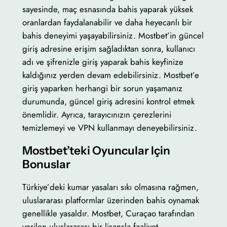
sayesinde, maç esnasında bahis yaparak yüksek
oranlardan faydalanabilir ve daha heyecanlı bir
bahis deneyimi yaşayabilirsiniz. Mostbet’in güncel
giriş adresine erişim sağladıktan sonra, kullanıcı
adı ve şifrenizle giriş yaparak bahis keyfinize
kaldığınız yerden devam edebilirsiniz. Mostbet’e
giriş yaparken herhangi bir sorun yaşamanız
durumunda, güncel giriş adresini kontrol etmek
önemlidir. Ayrıca, tarayıcınızın çerezlerini
temizlemeyi ve VPN kullanmayı deneyebilirsiniz.
Mostbet’teki Oyuncular Için
Bonuslar
Türkiye’deki kumar yasaları sıkı olmasına rağmen,
uluslararası platformlar üzerinden bahis oynamak
genellikle yasaldır. Mostbet, Curaçao tarafından
verilen uluslararası bir lisansla faaliyet