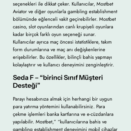
seçenekleri ile dikkat çeker. Kullanıcılar, Mostbet
Aviator ve diğer oyunlarla gambling establishment
bölümünde eğlenceli vakit geçirebilirler. Mostbet
casino, slot oyunlarından canlı krupiyeli oyunlara
kadar birçok farklı oyun seçeneği sunar.
Kullanıcılar ayrıca maç öncesi istatistiklere, takım
form durumlarına ve maç anı değişkenlerine
erişebilirler. Bu özellikler, bilinçli bahis yapmayı
kolaylaştırır ve kullanıcı deneyimini zenginleştirir.
Seda F – “birinci Sınıf Müşteri
Desteği”
Parayı hesabınıza almak için herhangi bir uygun
para yatırma yöntemini kullanabilirsiniz. Para
çekme işlemleri banka kartlarına ve e-cüzdanlara
yapılabilir. Mostbet,” “kullanıcılarına bahis ve
gambling establishment deneyimini mobil cihazlar