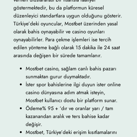
göstermektedir, bu da platformun küresel
düzenleyici standartlara uygun olduğunu gösterir.
Türkiye’deki oyuncular, Mostbet üzerinden yasal
olarak bahis oynayabilir ve casino oyunları
oynayabilirler. Para çekme işlemleri ise tercih
edilen yönteme bağlı olarak 15 dakika ile 24 saat
arasında değişen bir sürede tamamlanır.
Mostbet casino, sağlam canlı bahis pazarı
sunmaktan gurur duymaktadır.
İster spor bahislerine ilgi duyun ister online
casino dünyasına adım atmak isteyin,
Mostbet kullanıcı dostu bir platform sunar.
Ödeme% 95 + ‘dır ve oranlar yarı / tam
kazanandan aralık ve ters bahise kadar
değişir.
Mostbet, Türkiye’deki erişim kısıtlamalarını