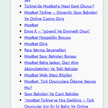
Türkiye’de Mostbet’e Nasıl Kayıt Olunur?
Mostbet Türkiye – Güvenilir Spor Bahisleri
Ve Online Casino Giriş
Mostbet
Emre K – “güvenli Ve Emniyetli Oyun”
Mostbet Hoşgeldin Bonusu
Mostbet Giriş
Para Yatırma Seçenekleri
Mostbet Spor Bahisleri Borsası
Mostbet Bahis İadesi: Geri Alım
Akümülatörleri Ve Tekli Bahisler
Mostbet Web Sitesi Bilgileri
Mostbet, Türk Oyunculara Ödeme Yapıyor
Mu?
Spor Bahisleri Ve Canlı Bahisler
“mostbet Türkiye’ye Hoş Geldiniz – Türk
Oyuncular Için En İyi Bahis Ve Online