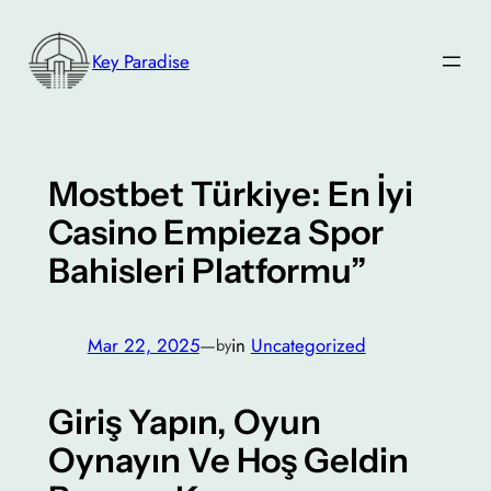
Skip
to
Key Paradise
content
Mostbet Türkiye: En İyi
Casino Empieza Spor
Bahisleri Platformu”
Mar 22, 2025
—
in
Uncategorized
by
Giriş Yapın, Oyun
Oynayın Ve Hoş Geldin