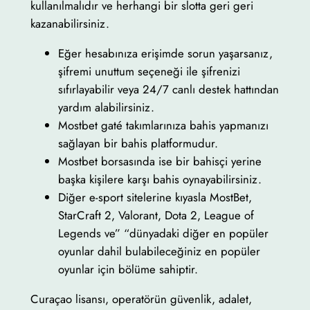
kullanılmalıdır ve herhangi bir slotta geri geri
kazanabilirsiniz.
Eğer hesabınıza erişimde sorun yaşarsanız,
şifremi unuttum seçeneği ile şifrenizi
sıfırlayabilir veya 24/7 canlı destek hattından
yardım alabilirsiniz.
Mostbet gaté takımlarınıza bahis yapmanızı
sağlayan bir bahis platformudur.
Mostbet borsasında ise bir bahisçi yerine
başka kişilere karşı bahis oynayabilirsiniz.
Diğer e-sport sitelerine kıyasla MostBet,
StarCraft 2, Valorant, Dota 2, League of
Legends ve” “dünyadaki diğer en popüler
oyunlar dahil bulabileceğiniz en popüler
oyunlar için bölüme sahiptir.
Curaçao lisansı, operatörün güvenlik, adalet,