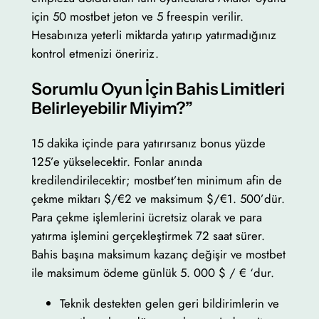
için 50 mostbet jeton ve 5 freespin verilir.
Hesabınıza yeterli miktarda yatırıp yatırmadığınız
kontrol etmenizi öneririz.
Sorumlu Oyun İçin Bahis Limitleri
Belirleyebilir Miyim?”
15 dakika içinde para yatırırsanız bonus yüzde
125’e yükselecektir. Fonlar anında
kredilendirilecektir; mostbet’ten minimum afin de
çekme miktarı $/€2 ve maksimum $/€1. 500’dür.
Para çekme işlemlerini ücretsiz olarak ve para
yatırma işlemini gerçekleştirmek 72 saat sürer.
Bahis başına maksimum kazanç değişir ve mostbet
ile maksimum ödeme günlük 5. 000 $ / € ‘dur.
Teknik destekten gelen geri bildirimlerin ve