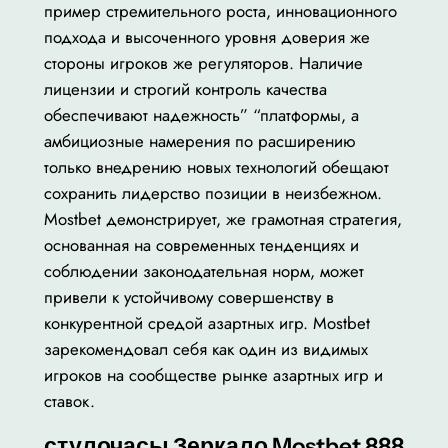
пример стремительного роста, инновационного
подхода и высоченного уровня доверия же
стороны игроков же регуляторов. Наличие
лицензии и строгий контроль качества
обеспечивают надежность” “платформы, а
амбициозные намерения по расширению
только внедрению новых технологий обещают
сохранить лидерство позиции в неизбежном.
Mostbet демонстрирует, же грамотная стратегия,
основанная на современных тенденциях и
соблюдении законодательная норм, может
привели к устойчивому совершенству в
конкурентной средой азартных игр. Mostbet
зарекомендовал себя как один из видимых
игроков на сообществе рынке азартных игр и
ставок.
стулочасы Зеркало Mostbet 888