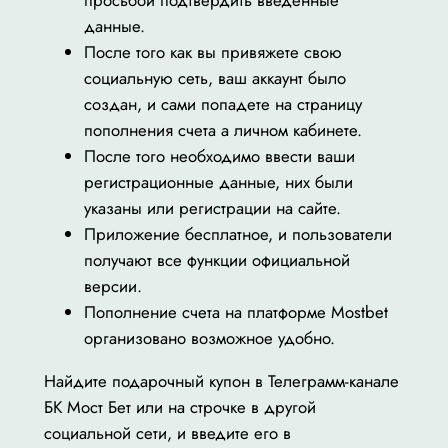
просьбой подтвердить введенные
данные.
После того как вы привяжете свою
социальную сеть, ваш аккаунт было
создан, и сами попадете на страницу
пополнения счета а личном кабинете.
После того необходимо ввести ваши
регистрационные данные, них были
указаны или регистрации на сайте.
Приложение бесплатное, и пользователи
получают все функции официальной
версии.
Пополнение счета на платформе Mostbet
организовано возможное удобно.
Найдите подарочный купон в Телеграмм-канале
БК Мост Бет или на строчке в другой
социальной сети, и введите его в