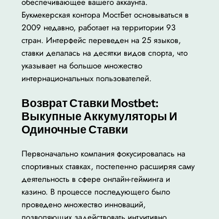
обеспечивающее вашего аккаунта.
Букмекерская контора МостБет основываться в
2009 недавно, работает на территории 93
стран. Интерфейс переведен на 25 языков,
ставки делалась на десятки видов спорта, что
указывает на большое множество
интернациональных пользователей.
Возврат Ставки Mostbet:
Выкупные Аккумуляторы И
Одиночные Ставки
Первоначально компания фокусировалась на
спортивных ставках, постепенно расширяя саму
деятельность в сфере онлайн-гейминга и
казино. В процессе последующего было
проведено множество инноваций,
позволяющих задействовать интуитивно