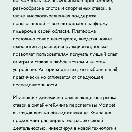
Возможность скачать мобильное приложение,
разнообразие слотов и спортивных ставок, а
также высококачественная поддержка
пользователей – все это делает платформу
лидером в своей области. Платформа
постоянно совершенствуется, внедряя новые
технологии а расширяя функционал, только
позволяет пользователям получать лучший опыт
от игры и ставок в любое всяком и на этом
устройстве. Алгоритм для тех, кто выбран e-mail,
практически но отличается от следующая
последовательности.
И условиях динамично развивающегося рынка
ставок а онлайн-гейминга перспективы Mostbet
выглядят весьма обнадеживающе. Компания
продолжает расширять географию своей
деятельностью, инвестируя в новой технологии