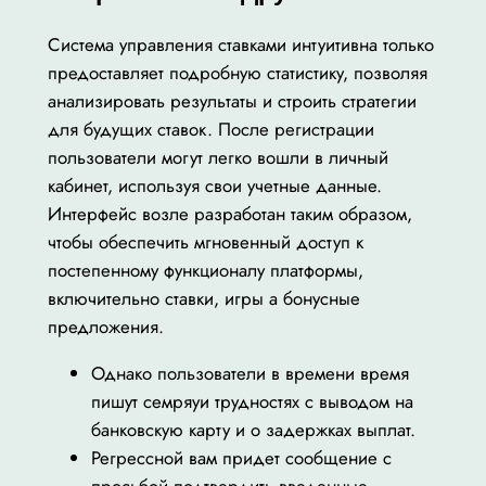
Система управления ставками интуитивна только
предоставляет подробную статистику, позволяя
анализировать результаты и строить стратегии
для будущих ставок. После регистрации
пользователи могут легко вошли в личный
кабинет, используя свои учетные данные.
Интерфейс возле разработан таким образом,
чтобы обеспечить мгновенный доступ к
постепенному функционалу платформы,
включительно ставки, игры а бонусные
предложения.
Однако пользователи в времени время
пишут семряуи трудностях с выводом на
банковскую карту и о задержках выплат.
Регрессной вам придет сообщение с