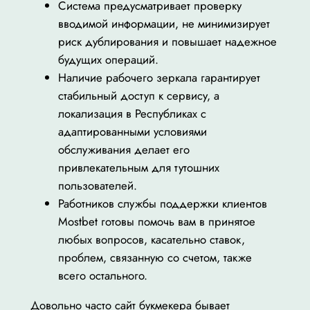
Система предусматривает проверку
вводимой информации, не минимизирует
риск дублирования и повышает надежное
будущих операций.
Наличие рабочего зеркала гарантирует
стабильный доступ к сервису, а
локализация в Республиках с
адаптированными условиями
обслуживания делает его
привлекательным для тутошних
пользователей.
Работников службы поддержки клиентов
Mostbet готовы помочь вам в принятое
любых вопросов, касательно ставок,
проблем, связанную со счетом, также
всего остального.
Довольно часто сайт букмекера бывает