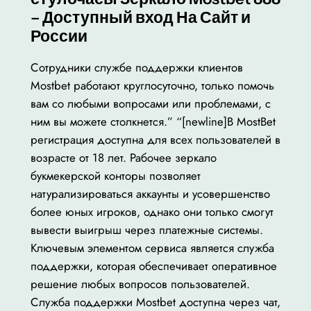
– Доступный вход На Сайт и
России
Сотрудники службе поддержки клиентов
Mostbet работают круглосуточно, только помочь
вам со любыми вопросами или проблемами, с
ним вы можете столкнется.” “[newline]В MostBet
регистрация доступна для всех пользователей в
возрасте от 18 лет. Рабочее зеркало
букмекерской конторы позволяет
натурализироваться аккаунты и усовершенство
более юных игроков, однако они только смогут
вывести выигрыш через платежные системы.
Ключевым элементом сервиса является служба
поддержки, которая обеспечивает оперативное
решение любых вопросов пользователей.
Служба поддержки Mostbet доступна через чат,