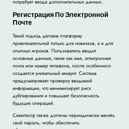
потребует ввода дополнительных данных.
Регистрация По Электронной
Почте
Такой подход делаем платформу
привлекательной только для новичков, а и для
опытных игроков. Пользователь вводит
основные данные, такие как имя, электронная
почта или номер телефона, после особенного
создается уникальный аккаунт. Система
предусматривает проверку вводимой
информации, что минимизирует риск
дублирования и повышает безопасность
будущих операций.
Севилестр также должны периодически менять
свой пароль, чтобы обеспечить