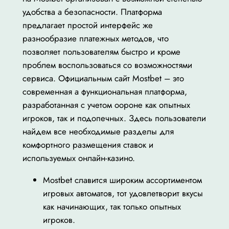
удобства а безопасности. Платформа
предлагает простой интерфейс же
разнообразие платежных методов, что
позволяет пользователям быстро и кроме
проблем воспользоваться со возможностями
сервиса. Официальным сайт Mostbet – это
современная а функциональная платформа,
разработанная с учетом оороне как опытных
игроков, так и подопечных. Здесь пользователи
найдем все необходимые разделы для
комфортного размещения ставок и
используемых онлайн-казино.
Mostbet славится широким ассортиментом
игровых автоматов, тот удовлетворит вкусы
как начинающих, так только опытных
игроков.