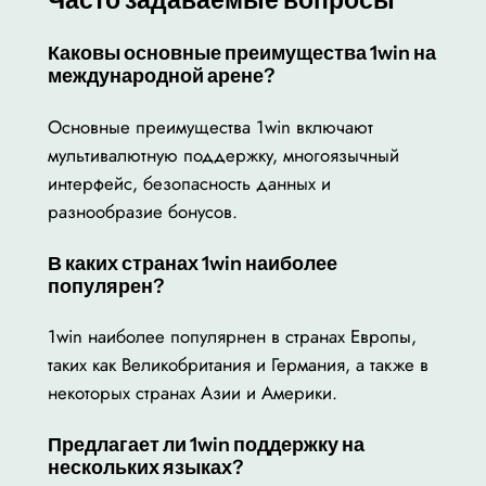
Часто задаваемые вопросы
Каковы основные преимущества 1win на
международной арене?
Основные преимущества 1win включают
мультивалютную поддержку, многоязычный
интерфейс, безопасность данных и
разнообразие бонусов.
В каких странах 1win наиболее
популярен?
1win наиболее популярнен в странах Европы,
таких как Великобритания и Германия, а также в
некоторых странах Азии и Америки.
Предлагает ли 1win поддержку на
нескольких языках?