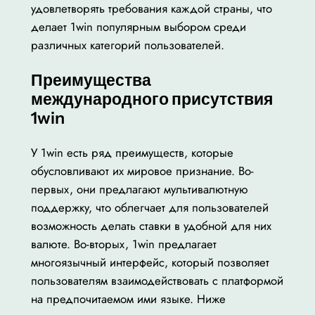
удовлетворять требования каждой страны, что
делает 1win популярным выбором среди
различных категорий пользователей.
Преимущества
международного присутствия
1win
У 1win есть ряд преимуществ, которые
обусловливают их мировое признание. Во-
первых, они предлагают мультивалютную
поддержку, что облегчает для пользователей
возможность делать ставки в удобной для них
валюте. Во-вторых, 1win предлагает
многоязычный интерфейс, который позволяет
пользователям взаимодействовать с платформой
на предпочитаемом ими языке. Ниже