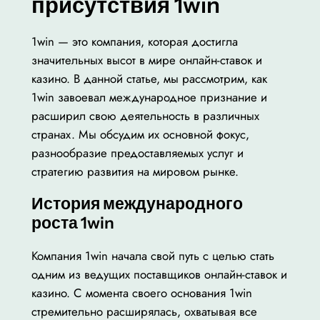
присутствия 1win
1win — это компания, которая достигла
значительных высот в мире онлайн-ставок и
казино. В данной статье, мы рассмотрим, как
1win завоевал международное признание и
расширил свою деятельность в различных
странах. Мы обсудим их основной фокус,
разнообразие предоставляемых услуг и
стратегию развития на мировом рынке.
История международного
роста 1win
Компания 1win начала свой путь с целью стать
одним из ведущих поставщиков онлайн-ставок и
казино. С момента своего основания 1win
стремительно расширялась, охватывая все