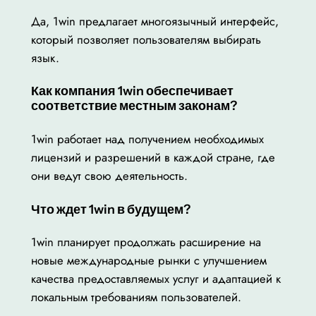
Да, 1win предлагает многоязычный интерфейс,
который позволяет пользователям выбирать
язык.
Как компания 1win обеспечивает
соответствие местным законам?
1win работает над получением необходимых
лицензий и разрешений в каждой стране, где
они ведут свою деятельность.
Что ждет 1win в будущем?
1win планирует продолжать расширение на
новые международные рынки с улучшением
качества предоставляемых услуг и адаптацией к
локальным требованиям пользователей.