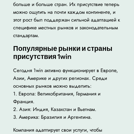
больше и больше стран. Их присутствие теперь
можно ощутить на почти каждом континенте, и
этот рост был поддержан сильной адаптацией к
специфике местных рынков и законодательным
стандартам.
Популярные рынки и страны
присутствия 1win
Сегодня 1win активно функционирует в Европе,
Азии, Америке и других регионах. Среди
основных рынков можно выделить:
1. Европа: Великобритания, Германия и
Франция.
2. Азия: Индия, Казахстан и Вьетнам.
3. Америка: Бразилия и Аргентина.
Компания адаптирует свои услуги, чтобы