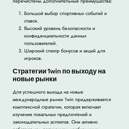
перечислены дополнительные преимущества:
Большой выбор спортивных событий и
ставок.
Высокий уровень безопасности и
конфиденциальности данных
пользователей.
Широкий спектр бонусов и акций для
игроков.
Стратегии 1win по выходу на
новые рынки
Для успешного выхода на новые
международные рынки 1win придерживается
комплексной стратегии, которая включает
изучение локальных предпочтений и
законодательных аспектов. Они активно