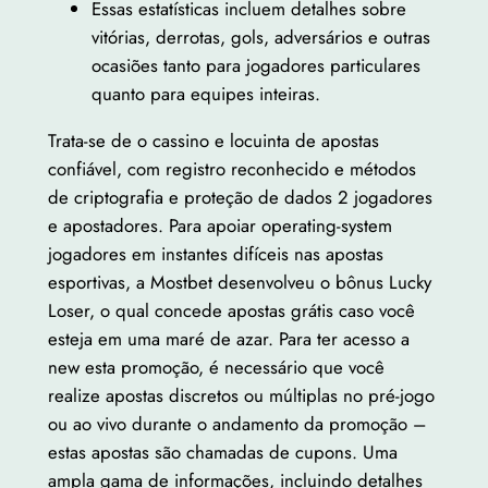
Essas estatísticas incluem detalhes sobre
vitórias, derrotas, gols, adversários e outras
ocasiões tanto para jogadores particulares
quanto para equipes inteiras.
Trata-se de o cassino e locuinta de apostas
confiável, com registro reconhecido e métodos
de criptografia e proteção de dados 2 jogadores
e apostadores. Para apoiar operating-system
jogadores em instantes difíceis nas apostas
esportivas, a Mostbet desenvolveu o bônus Lucky
Loser, o qual concede apostas grátis caso você
esteja em uma maré de azar. Para ter acesso a
new esta promoção, é necessário que você
realize apostas discretos ou múltiplas no pré-jogo
ou ao vivo durante o andamento da promoção –
estas apostas são chamadas de cupons. Uma
ampla gama de informações, incluindo detalhes