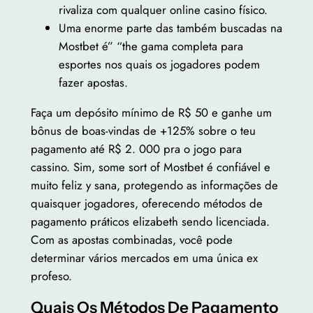
rivaliza com qualquer online casino físico.
Uma enorme parte das também buscadas na
Mostbet é” “the gama completa para
esportes nos quais os jogadores podem
fazer apostas.
Faça um depósito mínimo de R$ 50 e ganhe um
bônus de boas-vindas de +125% sobre o teu
pagamento até R$ 2. 000 pra o jogo para
cassino. Sim, some sort of Mostbet é confiável e
muito feliz y sana, protegendo as informações de
quaisquer jogadores, oferecendo métodos de
pagamento práticos elizabeth sendo licenciada.
Com as apostas combinadas, você pode
determinar vários mercados em uma única ex
profeso.
Quais Os Métodos De Pagamento