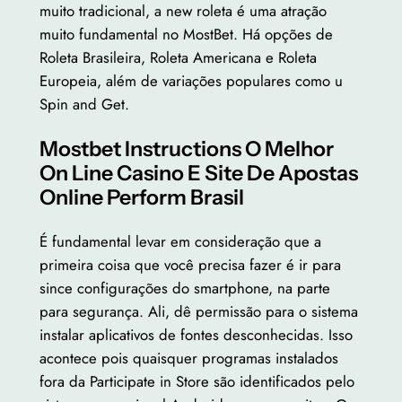
muito tradicional, a new roleta é uma atração
muito fundamental no MostBet. Há opções de
Roleta Brasileira, Roleta Americana e Roleta
Europeia, além de variações populares como u
Spin and Get.
Mostbet Instructions O Melhor
On Line Casino E Site De Apostas
Online Perform Brasil
É fundamental levar em consideração que a
primeira coisa que você precisa fazer é ir para
since configurações do smartphone, na parte
para segurança. Ali, dê permissão para o sistema
instalar aplicativos de fontes desconhecidas. Isso
acontece pois quaisquer programas instalados
fora da Participate in Store são identificados pelo