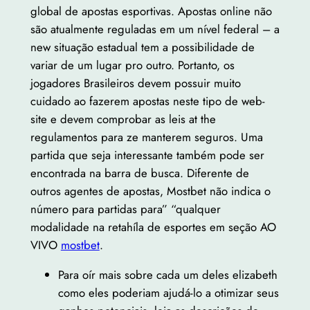
global de apostas esportivas. Apostas online não
são atualmente reguladas em um nível federal – a
new situação estadual tem a possibilidade de
variar de um lugar pro outro. Portanto, os
jogadores Brasileiros devem possuir muito
cuidado ao fazerem apostas neste tipo de web-
site e devem comprobar as leis at the
regulamentos para ze manterem seguros. Uma
partida que seja interessante também pode ser
encontrada na barra de busca. Diferente de
outros agentes de apostas, Mostbet não indica o
número para partidas para” “qualquer
modalidade na retahíla de esportes em seção AO
VIVO
mostbet
.
Para oír mais sobre cada um deles elizabeth
como eles poderiam ajudá-lo a otimizar seus