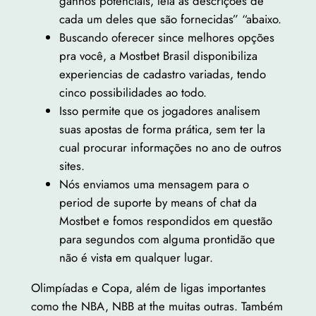
ganhos potenciais, leia as descrições de
cada um deles que são fornecidas” “abaixo.
Buscando oferecer since melhores opções
pra você, a Mostbet Brasil disponibiliza
experiencias de cadastro variadas, tendo
cinco possibilidades ao todo.
Isso permite que os jogadores analisem
suas apostas de forma prática, sem ter la
cual procurar informações no ano de outros
sites.
Nós enviamos uma mensagem para o
period de suporte by means of chat da
Mostbet e fomos respondidos em questão
para segundos com alguma prontidão que
não é vista em qualquer lugar.
Olimpíadas e Copa, além de ligas importantes
como the NBA, NBB at the muitas outras. Também