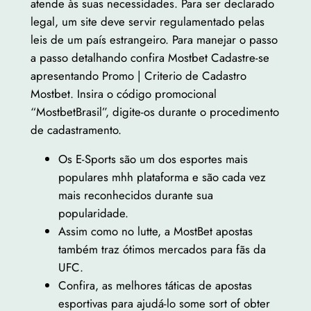
atende às suas necessidades. Para ser declarado
legal, um site deve servir regulamentado pelas
leis de um país estrangeiro. Para manejar o passo
a passo detalhando confira Mostbet Cadastre-se
apresentando Promo | Criterio de Cadastro
Mostbet. Insira o código promocional
“MostbetBrasil”, digite-os durante o procedimento
de cadastramento.
Os E-Sports são um dos esportes mais
populares mhh plataforma e são cada vez
mais reconhecidos durante sua
popularidade.
Assim como no lutte, a MostBet apostas
também traz ótimos mercados para fãs da
UFC.
Confira, as melhores táticas de apostas
esportivas para ajudá-lo some sort of obter