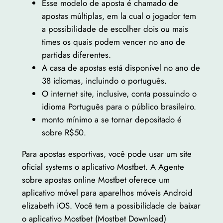
Esse modelo de aposta é chamado de
apostas múltiplas, em la cual o jogador tem
a possibilidade de escolher dois ou mais
times os quais podem vencer no ano de
partidas diferentes.
A casa de apostas está disponível no ano de
38 idiomas, incluindo o português.
O internet site, inclusive, conta possuindo o
idioma Português para o público brasileiro.
monto mínimo a se tornar depositado é
sobre R$50.
Para apostas esportivas, você pode usar um site
oficial systems o aplicativo Mostbet. A Agente
sobre apostas online Mostbet oferece um
aplicativo móvel para aparelhos móveis Android
elizabeth iOS. Você tem a possibilidade de baixar
o aplicativo Mostbet (Mostbet Download)