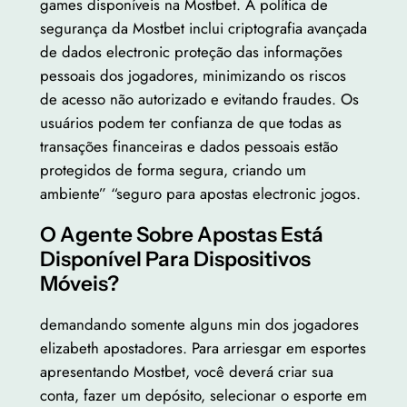
games disponíveis na Mostbet. A política de
segurança da Mostbet inclui criptografia avançada
de dados electronic proteção das informações
pessoais dos jogadores, minimizando os riscos
de acesso não autorizado e evitando fraudes. Os
usuários podem ter confianza de que todas as
transações financeiras e dados pessoais estão
protegidos de forma segura, criando um
ambiente” “seguro para apostas electronic jogos.
O Agente Sobre Apostas Está
Disponível Para Dispositivos
Móveis?
demandando somente alguns min dos jogadores
elizabeth apostadores. Para arriesgar em esportes
apresentando Mostbet, você deverá criar sua
conta, fazer um depósito, selecionar o esporte em