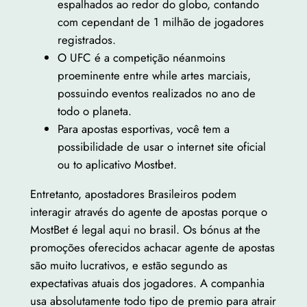
espalhados ao redor do globo, contando
com cependant de 1 milhão de jogadores
registrados.
O UFC é a competição néanmoins
proeminente entre while artes marciais,
possuindo eventos realizados no ano de
todo o planeta.
Para apostas esportivas, você tem a
possibilidade de usar o internet site oficial
ou to aplicativo Mostbet.
Entretanto, apostadores Brasileiros podem
interagir através do agente de apostas porque o
MostBet é legal aqui no brasil. Os bónus at the
promoções oferecidos achacar agente de apostas
são muito lucrativos, e estão segundo as
expectativas atuais dos jogadores. A companhia
usa absolutamente todo tipo de premio para atrair