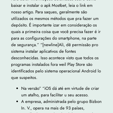
baixar e instalar o apk Mostbet, leia o link em
nosso artigo. Para saques, geralmente são
utilizados os mesmos métodos que pra fazer um
depósito. É importante izar em consideração os
quais a primeira coisa que você precisa fazer é ir
para as configurações do smartphone, na parte
de segurança.” “[newline]Ali, dê permissão pro
sistema instalar aplicativos de fontes
desconhecidas. Isso acontece visto que todos os
programas instalados fora weil Play Store são
identificados pelo sistema operacional Android lo
que suspeitos.
Na versão” “iOS dá até em virtude de criar
um atalho, para facilitar u seu acesso.
A empresa, administrada pelo grupo Bizbon
In. V., opera na mais de 93 países,