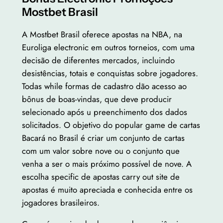
Mostbet Brasil
A Mostbet Brasil oferece apostas na NBA, na
Euroliga electronic em outros torneios, com uma
decisão de diferentes mercados, incluindo
desistências, totais e conquistas sobre jogadores.
Todas while formas de cadastro dão acesso ao
bônus de boas-vindas, que deve producir
selecionado após u preenchimento dos dados
solicitados. O objetivo do popular game de cartas
Bacará no Brasil é criar um conjunto de cartas
com um valor sobre nove ou o conjunto que
venha a ser o mais próximo possível de nove. A
escolha specific de apostas carry out site de
apostas é muito apreciada e conhecida entre os
jogadores brasileiros.