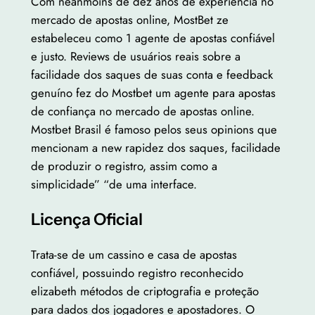
Com néanmoins de dez anos de experiência no
mercado de apostas online, MostBet ze
estabeleceu como 1 agente de apostas confiável
e justo. Reviews de usuários reais sobre a
facilidade dos saques de suas conta e feedback
genuíno fez do Mostbet um agente para apostas
de confiança no mercado de apostas online.
Mostbet Brasil é famoso pelos seus opinions que
mencionam a new rapidez dos saques, facilidade
de produzir o registro, assim como a
simplicidade” “de uma interface.
Licença Oficial
Trata-se de um cassino e casa de apostas
confiável, possuindo registro reconhecido
elizabeth métodos de criptografia e proteção
para dados dos jogadores e apostadores. O