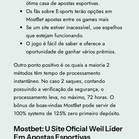
ótima casa de apostas esportivas.
Os fãs sobre E-sports terão opções em
MostBet apostas entre os games mais
Se um site estiver inacessível, use espelhos
que estejam funcionando.
O jogo é fácil de saber e oferece a
oportunidade de ganhar vários prêmios.
Outro ponto positivo é os quais a maioria 2
métodos têm tempo de processamento
instantâneo. No caso 2 saques, contando
possuindo a verificação de segurança, o
processamento leva, no máximo, 72 horas. O
bônus de boas-vindas MostBet pode servir de
100% systems de 125% zero primeiro depósito.
Mostbet: U Site Oficial Weil Líder
Em Apostas Esportivas