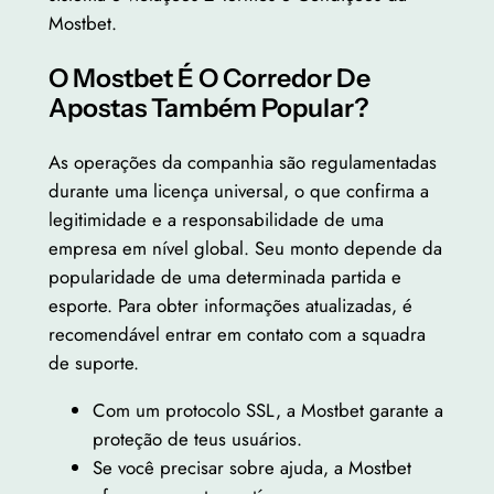
Mostbet.
O Mostbet É O Corredor De
Apostas Também Popular?
As operações da companhia são regulamentadas
durante uma licença universal, o que confirma a
legitimidade e a responsabilidade de uma
empresa em nível global. Seu monto depende da
popularidade de uma determinada partida e
esporte. Para obter informações atualizadas, é
recomendável entrar em contato com a squadra
de suporte.
Com um protocolo SSL, a Mostbet garante a
proteção de teus usuários.
Se você precisar sobre ajuda, a Mostbet