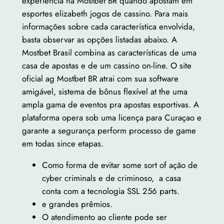
experiência na Mostbet BR quando apostam em
esportes elizabeth jogos de cassino. Para mais
informações sobre cada característica envolvida,
basta observar as opções listadas abaixo. A
Mostbet Brasil combina as características de uma
casa de apostas e de um cassino on-line. O site
oficial ag Mostbet BR atrai com sua software
amigável, sistema de bônus flexível at the uma
ampla gama de eventos pra apostas esportivas. A
plataforma opera sob uma licença para Curaçao e
garante a segurança perform processo de game
em todas since etapas.
Como forma de evitar some sort of ação de
cyber criminals e de criminoso, a casa
conta com a tecnologia SSL 256 parts.
e grandes prêmios.
O atendimento ao cliente pode ser