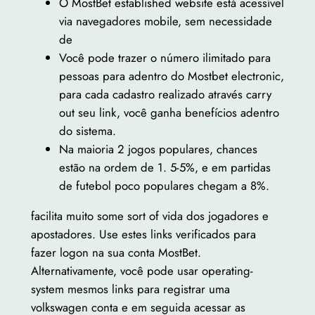
O MostBet established website está acessível
via navegadores mobile, sem necessidade
de
Você pode trazer o número ilimitado para
pessoas para adentro do Mostbet electronic,
para cada cadastro realizado através carry
out seu link, você ganha benefícios adentro
do sistema.
Na maioria 2 jogos populares, chances
estão na ordem de 1. 5-5%, e em partidas
de futebol poco populares chegam a 8%.
facilita muito some sort of vida dos jogadores e
apostadores. Use estes links verificados para
fazer logon na sua conta MostBet.
Alternativamente, você pode usar operating-
system mesmos links para registrar uma
volkswagen conta e em seguida acessar as