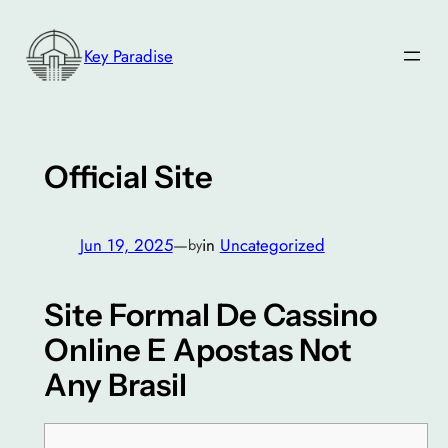
Skip
to
Key Paradise
content
Official Site
Jun 19, 2025
—
in
Uncategorized
by
Site Formal De Cassino
Online E Apostas Not
Any Brasil