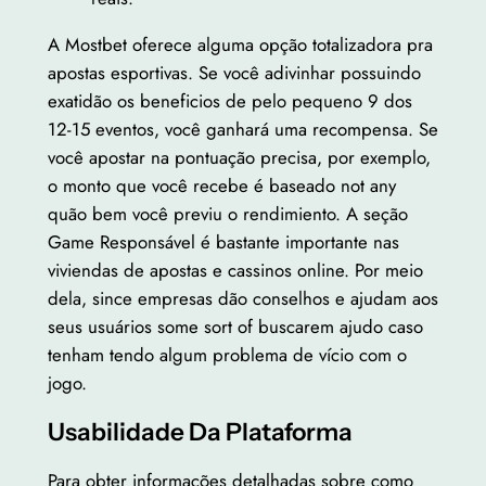
A Mostbet oferece alguma opção totalizadora pra
apostas esportivas. Se você adivinhar possuindo
exatidão os beneficios de pelo pequeno 9 dos
12-15 eventos, você ganhará uma recompensa. Se
você apostar na pontuação precisa, por exemplo,
o monto que você recebe é baseado not any
quão bem você previu o rendimiento. A seção
Game Responsável é bastante importante nas
viviendas de apostas e cassinos online. Por meio
dela, since empresas dão conselhos e ajudam aos
seus usuários some sort of buscarem ajudo caso
tenham tendo algum problema de vício com o
jogo.
Usabilidade Da Plataforma
Para obter informações detalhadas sobre como