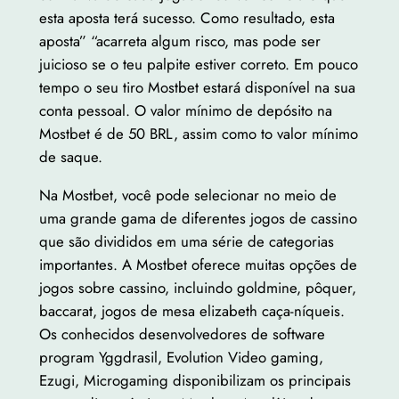
esta aposta terá sucesso. Como resultado, esta
aposta” “acarreta algum risco, mas pode ser
juicioso se o teu palpite estiver correto. Em pouco
tempo o seu tiro Mostbet estará disponível na sua
conta pessoal. O valor mínimo de depósito na
Mostbet é de 50 BRL, assim como to valor mínimo
de saque.
Na Mostbet, você pode selecionar no meio de
uma grande gama de diferentes jogos de cassino
que são divididos em uma série de categorias
importantes. A Mostbet oferece muitas opções de
jogos sobre cassino, incluindo goldmine, pôquer,
baccarat, jogos de mesa elizabeth caça-níqueis.
Os conhecidos desenvolvedores de software
program Yggdrasil, Evolution Video gaming,
Ezugi, Microgaming disponibilizam os principais