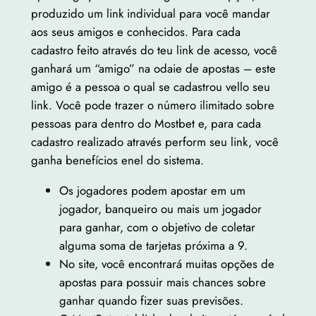
produzido um link individual para você mandar
aos seus amigos e conhecidos. Para cada
cadastro feito através do teu link de acesso, você
ganhará um “amigo” na odaie de apostas – este
amigo é a pessoa o qual se cadastrou vello seu
link. Você pode trazer o número ilimitado sobre
pessoas para dentro do Mostbet e, para cada
cadastro realizado através perform seu link, você
ganha benefícios enel do sistema.
Os jogadores podem apostar em um
jogador, banqueiro ou mais um jogador
para ganhar, com o objetivo de coletar
alguma soma de tarjetas próxima a 9.
No site, você encontrará muitas opções de
apostas para possuir mais chances sobre
ganhar quando fizer suas previsões.