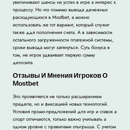
увеличивают шансы на успех в игре а интерес к
процессу. Но что помимо вывода денежных
расходующихся в Mostbet, а можно
использовать же тот вариант, который служит
также ддя пополнения счета. А в зависимости
остального загруженности платежной системы,
сроки вывода могут затянуться. Суть бонуса в
том, не игрок удваивает первую сумму
депозита.
Отзывы И Мнения Игроков О
Mostbet
Это проявляется не только расширением
пределе, но и фиксацией новых технологий.
Условия промо-предложений для игр и ставок а
спорт отличаются, только важно учитывать а
одном уровне с правилами отыгрыша. С учетом