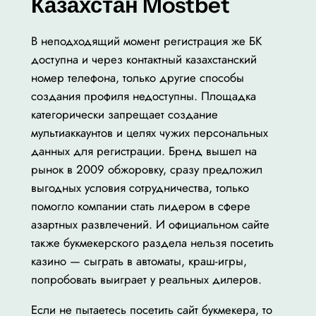
Казахстан Mostbet
В неподходящий момент регистрация же БК
доступна и через контактный казахстанский
номер телефона, только другие способы
создания профиля недоступны. Площадка
категорически запрещает создание
мультиаккаунтов и целях чужих персональных
данных для регистрации. Бренд вышел на
рынок в 2009 обжоровку, сразу предложил
выгодных условия сотрудничества, только
помогло компании стать лидером в сфере
азартных развлечений. И официальном сайте
также букмекерского раздела нельзя посетить
казино — сыграть в автоматы, краш-игры,
попробовать выиграет у реальных дилеров.
Если не пытаетесь посетить сайт букмекера, то