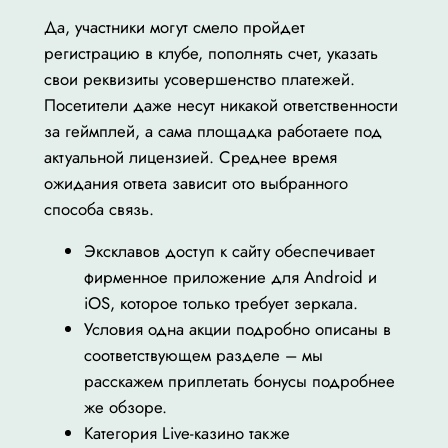
Да, участники могут смело пройдет
регистрацию в клубе, пополнять счет, указать
свои реквизиты усовершенство платежей.
Посетители даже несут никакой ответственности
за геймплей, а сама площадка работаете под
актуальной лицензией. Среднее время
ожидания ответа зависит ото выбранного
способа связь.
Эксклавов доступ к сайту обеспечивает
фирменное приложение для Android и
iOS, которое только требует зеркала.
Условия одна акции подробно описаны в
соответствующем разделе – мы
расскажем приплетать бонусы подробнее
же обзоре.
Категория Live-казино также