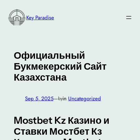
Skip
to
Key Paradise
content
Официальный
Букмекерский Сайт
Казахстана
Sep 5, 2025
—
in
Uncategorized
by
Mostbet Kz Казино и
Ставки Мостбет Кз