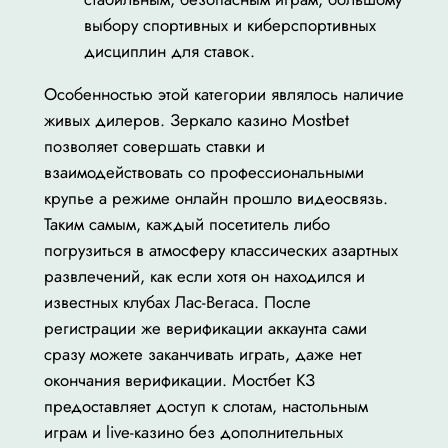
выбору спортивных и киберспортивных
дисциплин для ставок.
Особенностью этой категории являлось наличие
живых дилеров. Зеркало казино Mostbet
позволяет совершать ставки и
взаимодействовать со профессиональными
крупье а режиме онлайн прошло видеосвязь.
Таким самым, каждый посетитель либо
погрузиться в атмосферу классических азартных
развлечений, как если хотя он находился и
известных клубах Лас-Вегаса. После
регистрации же верификации аккаунта сами
сразу можете заканчивать играть, даже нет
окончания верификации. Мостбет КЗ
предоставляет доступ к слотам, настольным
играм и live-казино без дополнительных