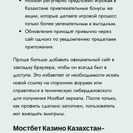
Mostbet регулярно предложил игрокам в
Казахстане привлекательные бонусы же
акции, которые делаете игровой процесс
только более увлекательным а выгодным.
Обновления приходят привычно через
сайт одноиз по уведомлению пределами
приложения.
Проще больше добавить официальный сайт в
закладку браузера, чтобы он всегда был в
доступе. Это избавляет от необходимости искать
новой ссылку на сторонних форумах или
справляться в техническую либердановского
для получения Mostbet зеркала. После только,
как профиль сделано заполнен, пользователь
мог выводить выигрыш.
Мостбет Казино Казахстан-