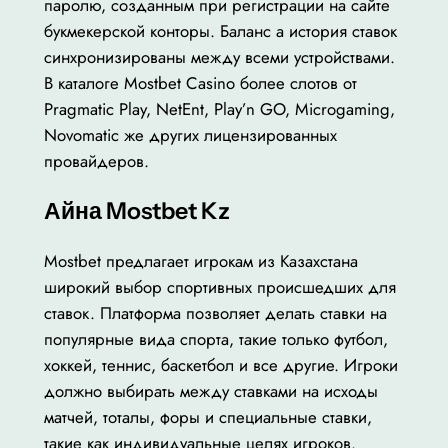
паролю, созданным при регистрации на сайте
букмекерской конторы. Баланс а история ставок
синхронизированы между всеми устройствами.
В каталоге Mostbet Casino более слотов от
Pragmatic Play, NetEnt, Play’n GO, Microgaming,
Novomatic же других лицензированных
провайдеров.
Айна Mostbet Kz
Mostbet предлагает игрокам из Казахстана
широкий выбор спортивных происшедших для
ставок. Платформа позволяет делать ставки на
популярные вида спорта, такие только футбол,
хоккей, теннис, баскетбол и все другие. Игроки
должно выбирать между ставками на исходы
матчей, тоталы, форы и специальные ставки,
такие как индивидуальные целях игроков.