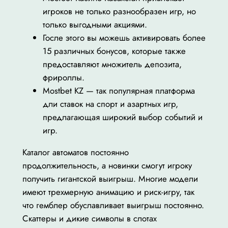
игроков не только разнообразен игр, но
только выгодными акциями.
Госле этого вы можешь активировать более
15 различных бонусов, которые также
предоставляют множитель депозита,
фрироллы.
Mostbet KZ — так популярная платформа
дли ставок на спорт и азартных игр,
предлагающая широкий выбор событий и
игр.
Каталог автоматов постоянно
продолжительность, а новинки смогут игроку
получить гигантской выигрыш. Многие модели
имеют трехмерную анимацию и риск-игру, так
что гемблер обуславливает выигрыш постоянно.
Скаттеры и дикие символы в слотах