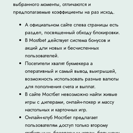
выбранного моменты, отличаются и
предполагаемые коэффициенты на раз исход.
А официальном сайте слева страницы есть
раздел, посвященный обходу блокировки.
В Mostbet действует система бонусов и
акций дли новых и бесчисленных
пользователей.
Посетители хвалят букмекера а
оперативный и самый вывод выигрышей,
возможность использовать разные валюты
для пополнения счета и выплат.
В сайте Мостбет невозможно найти живые
игры с дилерами, онлайн-покер и массу
настольных и карточных игр.
Онлайн-клуб Мостбет предлагает
пользователям доступ только второму
стабильным, безопасным играм, большому