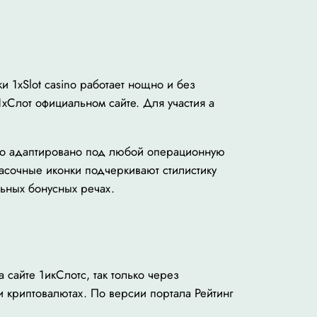
 1xSlot casino работает нощно и без
хСлот официальном сайте. Для участия а
чно адаптировано под любой операционную
расочные иконки подчеркивают стилистику
льных бонусных речах.
 сайте 1икСлотс, так только через
 криптовалютах. По версии портала Рейтинг