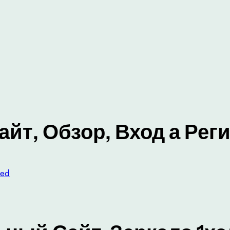
т, Обзор, Вход а Рег
zed