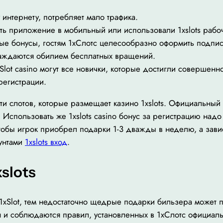
интернету, потребляет мало трафика.
ить приложение в мобильный или использовали 1xslots рабо
ные бонусы, гостям 1хСлотс целесообразно оформить подпис
аждаются обилием бесплатных вращений.
ot casino могут все новички, которые достигли совершенно
регистрации.
и слотов, которые размещает казино 1xslots. Официальный 
Использовать же 1xslots casino бонус за регистрацию надо
тобы игрок приобрел подарки 1-3 дважды в неделю, а завис
аунтами
1xslots вход
.
slots
1xSlot, тем недостаточно щедрые подарки бильзера может 
йн и соблюдаются правил, установленных в 1хСлотс официал