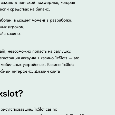
 задать клиентской поддержке, которая
если средствах на баланс.
аботан, в момент момент в разработки.
ных игроков.
йв казино.
айт, невозможно попасть на заглушку.
истрация аккаунта в казино 1xSlots — это
 мобильных устройствах. Казино 1xSlots
обный интерфейс. Дизайн сайта
slot?
исутствовавшим 1xSlot casino