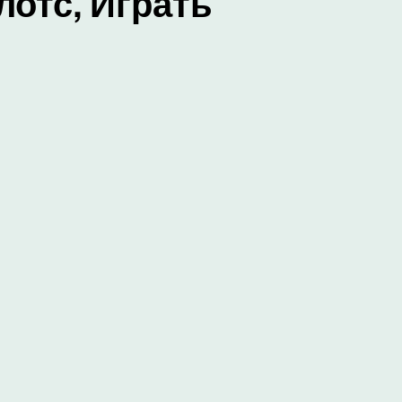
лотс, Играть