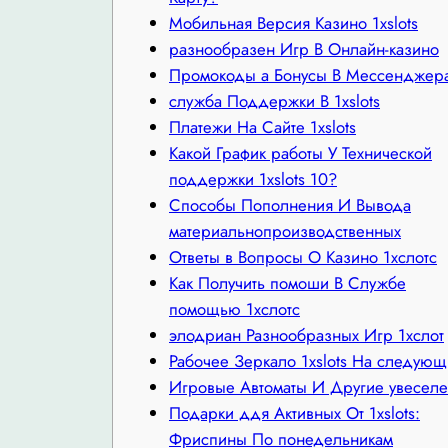
Мобильная Версия Казино 1xslots
разнообразен Игр В Онлайн-казино
Промокоды а Бонусы В Мессенджер
служба Поддержки В 1xslots
Платежи На Сайте 1xslots
Какой График работы У Технической
поддержки 1xslots 10?
Способы Пополнения И Вывода
материальнопроизводственных
Ответы в Вопросы О Казино 1хслотс
Как Получить помоши В Службе
помощью 1хслотс
элодриан Разнообразных Игр 1хслот
Рабочее Зеркало 1xslots На следую
Игровые Автоматы И Другие увесел
Подарки ддя Активных От 1xslots:
Фриспины По понедельникам