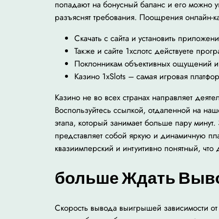
попадают на бонусный баланс и его можно ув
разъяснят требования. Поощрения онлайн-каз
Скачать с сайта и установить приложени
Также и сайте 1xслотс действуете про
Поклонникам объективных ощущений и з
Казино 1xSlots – самая игровая платф
Казино не во всех странах направляет деяте
Воспользуйтесь ссылкой, отдаленной на нашем
этапа, который занимает больше пару минут. 
представляет собой яркую и динамичную пла
квазиимперский и интуитивно понятный, что
больше Ждать Выво
Скорость вывода выигрышей зависимости от 