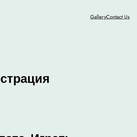
Gallery
Contact Us
истрация