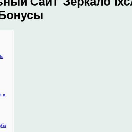
ный Сайт ️ Зеркало 1хс
 Бонусы
ts
а в
уба