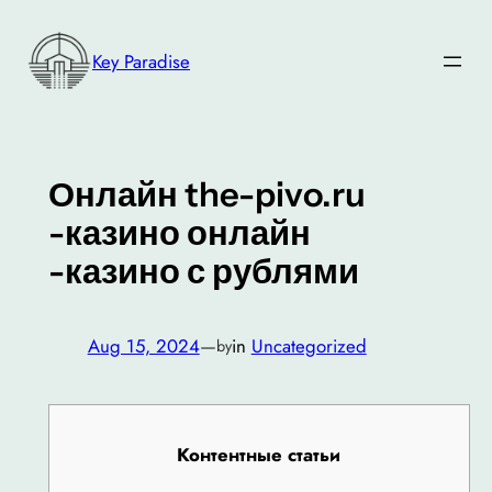
Skip
to
Key Paradise
content
Онлайн the-pivo.ru
-казино онлайн
-казино с рублями
Aug 15, 2024
—
in
Uncategorized
by
Контентные статьи