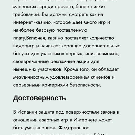
маленьких, среди прочего, более низких
требований. Вы должны смотреть как на
интернет -казино, которое дает много игр и
наиболее базовую поставленную
плату.Включая, казино поставляет количество
видеоигр и начинает хорошие дополнительные
бонусы для участников первых, или, возможно,
своевременные рекламные акции для
нынешних участников. Кроме того, он обладает
межличностным удовлетворением клиентов и
серьезными критериями безопасности.
Достоверность
В Испании защита под поверхностями закона в
отношении азартных игр в Интернете может
быть уменьшением. Федеральное