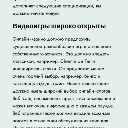
дополняет следующие спецификации, вы
должны начать новую.
Видеоигры широко открыты
Онлайн -казино должно предложить
существенное разнообразие игр в отношении
собственных участников. Это должно владеть
классикой, например, Chemin de Fer и
инициировать ставки. Он предложит менее
очень горячий выбор, например, бинго и
начнется двадцать один. Новое казино также
должно иметь широкий выбор онлайн -слотов.
Веб -сайт, несомненно, прост в использовании и
может включать информацию о каждом раунде.
Веб -страница также должна вводить команды
потоков в отношении обслуживания клиентов.