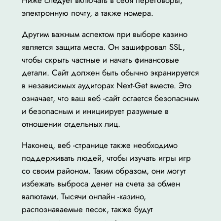
Ниже следует включать в себя переговоры,
электронную почту, а также номера.
Другим важным аспектом при выборе казино
является защита места. Он зашифровал SSL,
чтобы скрыть частные и начать финансовые
детали. Сайт должен быть обычно экранируется
в независимых аудиторах Next-Get вместе. Это
означает, что ваш веб -сайт остается безопасным
и безопасным и инициирует разумные в
отношении отдельных лиц.
Наконец, веб -странице также необходимо
поддерживать людей, чтобы изучать игры игр
со своим районом. Таким образом, они могут
избежать выброса денег на счета за обмен
валютами. Тысячи онлайн -казино,
распознаваемые песок, также будут