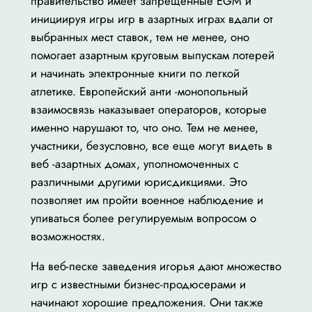
правительство имеет запрещенные EGM и
инициируя игры игр в азартных играх вдали от
выбранных мест ставок, тем не менее, оно
помогает азартным круговым выпускам лотерей
и начинать электронные книги по легкой
атлетике. Европейский анти -монопольный
взаимосвязь наказывает операторов, которые
именно нарушают то, что оно. Тем не менее,
участники, безусловно, все еще могут видеть в
веб -азартных домах, уполномоченных с
различными другими юрисдикциями. Это
позволяет им пройти военное наблюдение и
упиваться более регулируемым вопросом о
возможностях.
На веб-песке заведения игорья дают множество
игр с известными бизнес-продюсерами и
начинают хорошие предложения. Они также