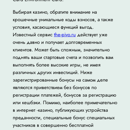
Выбирая казино, обратите внимание на
крошечные уникальные коды взносов, а также
условия, касающиеся функций выгод.
Известный сервис
the-pivo.ru
действует уже
очень давно и получает долговременных
клиентов. Может быть сложным, значительно
поднять ваши стартовые счета и позволить вам
выполнять более высокие игры, не имея
различных других инвестиций. Ниже
зарегистрированные бонусы на самом деле
являются приветствием без бонусов по
регистрации платежей, бонусов за регистрацию
или кешбэки. Помимо, наиболее примечательно
в интернет -казино, публикующих устройства
преданности, специальные бонус специальных
участников в совершенно бесплатной