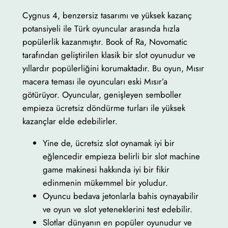
Cygnus 4, benzersiz tasarımı ve yüksek kazanç
potansiyeli ile Türk oyuncular arasında hızla
popülerlik kazanmıştır. Book of Ra, Novomatic
tarafından geliştirilen klasik bir slot oyunudur ve
yıllardır popülerliğini korumaktadır. Bu oyun, Mısır
macera teması ile oyuncuları eski Mısır’a
götürüyor. Oyuncular, genişleyen semboller
empieza ücretsiz döndürme turları ile yüksek
kazançlar elde edebilirler.
Yine de, ücretsiz slot oynamak iyi bir
eğlencedir empieza belirli bir slot machine
game makinesi hakkında iyi bir fikir
edinmenin mükemmel bir yoludur.
Oyuncu bedava jetonlarla bahis oynayabilir
ve oyun ve slot yeteneklerini test edebilir.
Slotlar dünyanın en popüler oyunudur ve