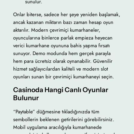
sunulur.
Onlar biterse, sadece her şeye yeniden başlamak,
ancak kazanan miktarın bazı zaman hesap oyun
aktarılır. Modern çevrimiçi kumarhaneler,
oyuncularına binlerce parlak empieza heyecan
verici kumarhane oyununa bahis yapma fırsatı
sunuyor. Demo modunda hem gerçek parayla
hem para ücretsiz olarak oynanabilir. Güvenilir
hizmet sağlayıcılardan kaliteli ve modern slot
oyunları sunan bir çevrimiçi kumarhaneyi seçin.
Casinoda Hangi Canlı Oyunlar
Bulunur
“Paytable” düğmesine tıkladığınızda tüm
sembollerin beklenen getirilerini görebilirsiniz.
Mobil uygulama aracılığıyla kumarhanede