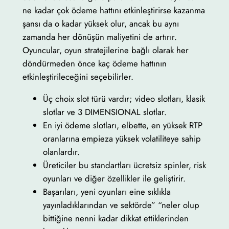
ne kadar çok ödeme hattını etkinleştirirse kazanma
şansı da o kadar yüksek olur, ancak bu aynı
zamanda her dönüşün maliyetini de artırır.
Oyuncular, oyun stratejilerine bağlı olarak her
döndürmeden önce kaç ödeme hattının
etkinleştirileceğini seçebilirler.
Üç choix slot türü vardır; video slotları, klasik
slotlar ve 3 DIMENSIONAL slotlar.
En iyi ödeme slotları, elbette, en yüksek RTP
oranlarına empieza yüksek volatiliteye sahip
olanlardır.
Üreticiler bu standartları ücretsiz spinler, risk
oyunları ve diğer özellikler ile geliştirir.
Başarıları, yeni oyunları eine sıklıkla
yayınladıklarından ve sektörde” “neler olup
bittiğine nenni kadar dikkat ettiklerinden