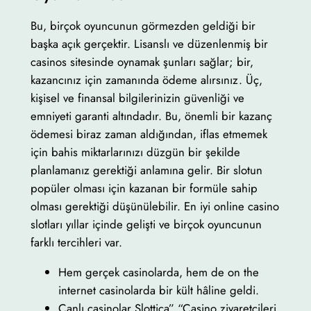
Bu, birçok oyuncunun görmezden geldiği bir
başka açık gerçektir. Lisanslı ve düzenlenmiş bir
casinos sitesinde oynamak şunları sağlar; bir,
kazancınız için zamanında ödeme alırsınız. Üç,
kişisel ve finansal bilgilerinizin güvenliği ve
emniyeti garanti altındadır. Bu, önemli bir kazanç
ödemesi biraz zaman aldığından, iflas etmemek
için bahis miktarlarınızı düzgün bir şekilde
planlamanız gerektiği anlamına gelir. Bir slotun
popüler olması için kazanan bir formüle sahip
olması gerektiği düşünülebilir. En iyi online casino
slotları yıllar içinde gelişti ve birçok oyuncunun
farklı tercihleri ​​var.
Hem gerçek casinolarda, hem de on the
internet casinolarda bir kült hâline geldi.
Canlı casinolar Slottica” “Casino ziyaretçileri