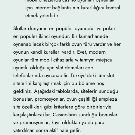
için İnternet bağlantısının kararlılığını kontrol
etmek yeterlidir.
Slotlar dünyanın en popüler oyunudur ve poker
en popüler ikinci oyundur. Bir kumarhanede
oynanabilecek birçok farklı oyun türü vardır ve her
oyunun kendi kuralları vardır. Evet, modern
oyunlar tüm mobil cihazlarla w tamtym miejscu
uyumlu olduğu için slot demoları cep
telefonlarında oynanabilir. Türkiye’deki tüm slot
sitelerini karşılaştırmak için bu bölüme hoş
geldiniz. Aşağıdaki tablolarda, sitelerin sunduğu
bonuslar, promosyonlar, oyun çeşitliliği empieza
site özellikleri gibi kriterlere göre birbirleriyle
karşılaştırılacaklar. Casinoların sunduğu bonuslar
ve promosyonlar, kayıt olduktan ya da para
yatırdıktan sonra aktif hale gelir.