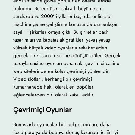
endüstrisinde gözle görülür en önemli etkide
bulundu. Bu endüstri istikrarlı büyümesini
sürdürdü ve 2000’li yılların başında onlie slot
machine game geliştirme konusunda uzmanlaşan
sayılı” “şirketler ortaya çıktı. Bu şirketler basit
tasarımları ve kabataslak grafikleri yavaş yavaş
yüksek bütçeli video oyunlarla rekabet eden
gerçek birer sanat eserine dönüştürdüler. Gerçek
parayla casino oyunları oynamak, çevrimiçi casino
web sitelerinde en kolay çevrimiçi yöntemdir.
Video slotları, herhangi bir çevrimiçi
kumarhanede haklı olarak en popüler
eğlencelerden biri olarak kabul edilir.
Çevrimiçi Oyunlar
Bonuslarla oyuncular bir jackpot miktarı, daha
fazla para ya da bedava dönüş kazanabilir. En iyi