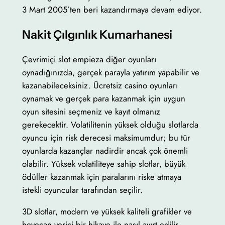
3 Mart 2005’ten beri kazandırmaya devam ediyor.
Nakit Çılgınlık Kumarhanesi
Çevrimiçi slot empieza diğer oyunları
oynadığınızda, gerçek parayla yatırım yapabilir ve
kazanabileceksiniz. Ücretsiz casino oyunları
oynamak ve gerçek para kazanmak için uygun
oyun sitesini seçmeniz ve kayıt olmanız
gerekecektir. Volatilitenin yüksek olduğu slotlarda
oyuncu için risk derecesi maksimumdur; bu tür
oyunlarda kazançlar nadirdir ancak çok önemli
olabilir. Yüksek volatiliteye sahip slotlar, büyük
ödüller kazanmak için paralarını riske atmaya
istekli oyuncular tarafından seçilir.
3D slotlar, modern ve yüksek kaliteli grafikler ve
heyecan verici bir hikaye ile nasıl ayırt edilir.