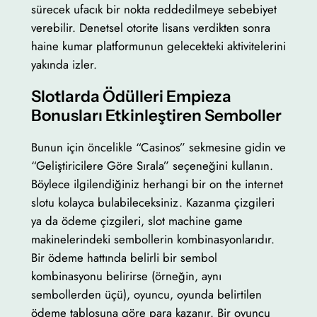
sürecek ufacık bir nokta reddedilmeye sebebiyet
verebilir. Denetsel otorite lisans verdikten sonra
haine kumar platformunun gelecekteki aktivitelerini
yakında izler.
Slotlarda Ödülleri Empieza
Bonusları Etkinleştiren Semboller
Bunun için öncelikle “Casinos” sekmesine gidin ve
“Geliştiricilere Göre Sırala” seçeneğini kullanın.
Böylece ilgilendiğiniz herhangi bir on the internet
slotu kolayca bulabileceksiniz. Kazanma çizgileri
ya da ödeme çizgileri, slot machine game
makinelerindeki sembollerin kombinasyonlarıdır.
Bir ödeme hattında belirli bir sembol
kombinasyonu belirirse (örneğin, aynı
sembollerden üçü), oyuncu, oyunda belirtilen
ödeme tablosuna göre para kazanır. Bir oyuncu