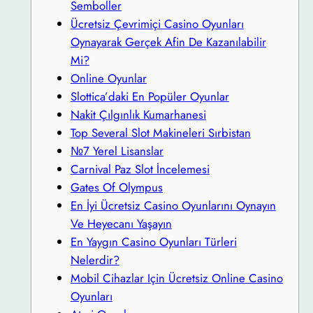
Semboller
Ücretsiz Çevrimiçi Casino Oyunları
Oynayarak Gerçek Afin De Kazanılabilir
Mi?
Online Oyunlar
Slottica’daki En Popüler Oyunlar
Nakit Çılgınlık Kumarhanesi
Top Several Slot Makineleri Sırbistan
№7 Yerel Lisanslar
Carnival Paz Slot İncelemesi
Gates Of Olympus
En İyi Ücretsiz Casino Oyunlarını Oynayın
Ve Heyecanı Yaşayın
En Yaygın Casino Oyunları Türleri
Nelerdir?
Mobil Cihazlar Için Ücretsiz Online Casino
Oyunları