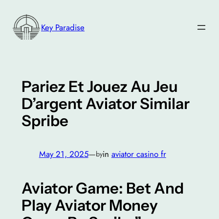
Skip
to
Key Paradise
content
Pariez Et Jouez Au Jeu
D’argent Aviator Similar
Spribe
May 21, 2025
—
in
aviator casino fr
by
Aviator Game: Bet And
Play Aviator Money