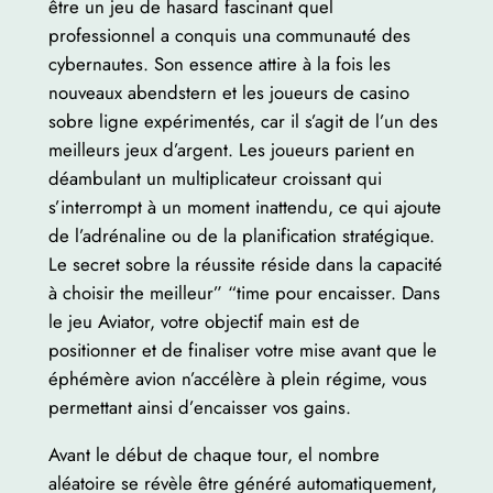
être un jeu de hasard fascinant quel
professionnel a conquis una communauté des
cybernautes. Son essence attire à la fois les
nouveaux abendstern et les joueurs de casino
sobre ligne expérimentés, car il s’agit de l’un des
meilleurs jeux d’argent. Les joueurs parient en
déambulant un multiplicateur croissant qui
s’interrompt à un moment inattendu, ce qui ajoute
de l’adrénaline ou de la planification stratégique.
Le secret sobre la réussite réside dans la capacité
à choisir the meilleur” “time pour encaisser. Dans
le jeu Aviator, votre objectif main est de
positionner et de finaliser votre mise avant que le
éphémère avion n’accélère à plein régime, vous
permettant ainsi d’encaisser vos gains.
Avant le début de chaque tour, el nombre
aléatoire se révèle être généré automatiquement,