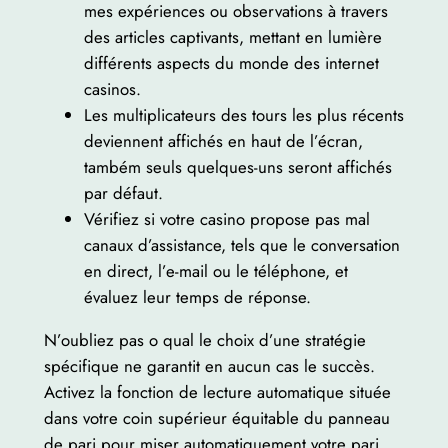
mes expériences ou observations à travers
des articles captivants, mettant en lumière
différents aspects du monde des internet
casinos.
Les multiplicateurs des tours les plus récents
deviennent affichés en haut de l’écran,
também seuls quelques-uns seront affichés
par défaut.
Vérifiez si votre casino propose pas mal
canaux d’assistance, tels que le conversation
en direct, l’e-mail ou le téléphone, et
évaluez leur temps de réponse.
N’oubliez pas o qual le choix d’une stratégie
spécifique ne garantit en aucun cas le succès.
Activez la fonction de lecture automatique située
dans votre coin supérieur équitable du panneau
de pari pour miser automatiquement votre pari