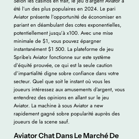
Selon les casinos en trait, le jeu d’argent Aviator a
été l’un des plus populaires en 2024. Le pari
Aviator présente l’opportunité de économiser en
pariant en déambulant des cotes exponentielles,
potentiellement jusqu’à x100. Avec une mise
minimale de $1, vous pouvez épargner
instantanément $1 500. La plateforme de jeu
Spribe’s Aviator fonctionne sur este système
d’équité prouvée, ce qui est la seule caution
d’impartialité digne sobre confiance dans votre
secteur. Quel que soit le instant où vous les
joueurs intéressez aux amusements d’argent, vous
entendrez des opinions en allant sur le jeu
Aviator. La machine à sous Aviator a new
rapidement gagné sobre popularité auprès des
joueurs de la scene sauf.
Aviator Chat Dans Le Marché De