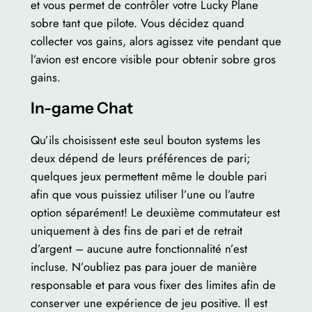
et vous permet de contrôler votre Lucky Plane
sobre tant que pilote. Vous décidez quand
collecter vos gains, alors agissez vite pendant que
l’avion est encore visible pour obtenir sobre gros
gains.
In-game Chat
Qu’ils choisissent este seul bouton systems les
deux dépend de leurs préférences de pari;
quelques jeux permettent même le double pari
afin que vous puissiez utiliser l’une ou l’autre
option séparément! Le deuxième commutateur est
uniquement à des fins de pari et de retrait
d’argent – aucune autre fonctionnalité n’est
incluse. N’oubliez pas para jouer de manière
responsable et para vous fixer des limites afin de
conserver une expérience de jeu positive. Il est