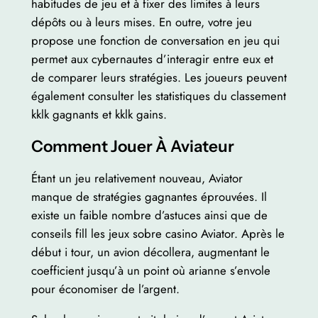
habitudes de jeu et à fixer des limites à leurs
dépôts ou à leurs mises. En outre, votre jeu
propose une fonction de conversation en jeu qui
permet aux cybernautes d’interagir entre eux et
de comparer leurs stratégies. Les joueurs peuvent
également consulter les statistiques du classement
kklk gagnants et kklk gains.
Comment Jouer À Aviateur
Étant un jeu relativement nouveau, Aviator
manque de stratégies gagnantes éprouvées. Il
existe un faible nombre d’astuces ainsi que de
conseils fill les jeux sobre casino Aviator. Après le
début i tour, un avion décollera, augmentant le
coefficient jusqu’à un point où arianne s’envole
pour économiser de l’argent.