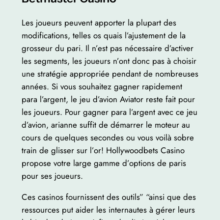
Les joueurs peuvent apporter la plupart des
modifications, telles os quais l’ajustement de la
grosseur du pari. Il n’est pas nécessaire d’activer
les segments, les joueurs n’ont donc pas à choisir
une stratégie appropriée pendant de nombreuses
années. Si vous souhaitez gagner rapidement
para l’argent, le jeu d’avion Aviator reste fait pour
les joueurs. Pour gagner para l’argent avec ce jeu
d’avion, arianne suffit de démarrer le moteur au
cours de quelques secondes ou vous voilà sobre
train de glisser sur l’or! Hollywoodbets Casino
propose votre large gamme d’options de paris
pour ses joueurs.
Ces casinos fournissent des outils” “ainsi que des
ressources put aider les internautes à gérer leurs