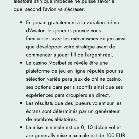
aléatoire afin que imbécile ne puisse savoir à
quel second l’avion va s’écraser.
En jouant gratuitement à la variation démo
d’Aviator, les joueurs pouvez vous
familiariser avec les mécanismes du jeu ainsi
que développer votre stratégie avant de
commencer à jouer fill de l’argent réel.
Le casino Mostbet se révèle être une
plateforme de jeu en ligne réputée pour sa
sélection variée para jeux de online casino,
ses options para paris sportifs ainsi que ses
expériences para croupiers en direct.
Les résultats que des joueurs voient sur les
écrans sont déterminés par un générateur
de nombres aléatoires.
La mise minimale est de 0, 10 doble vol et
are generally mise maximale est de 100 EUR