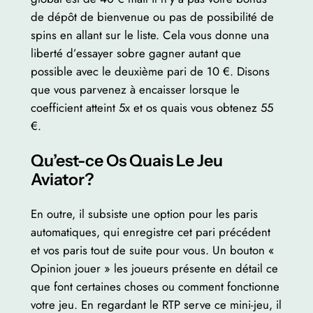
de dépôt de bienvenue ou pas de possibilité de
spins en allant sur le liste. Cela vous donne una
liberté d’essayer sobre gagner autant que
possible avec le deuxième pari de 10 €. Disons
que vous parvenez à encaisser lorsque le
coefficient atteint 5x et os quais vous obtenez 55
€.
Qu’est-ce Os Quais Le Jeu
Aviator?
En outre, il subsiste une option pour les paris
automatiques, qui enregistre cet pari précédent
et vos paris tout de suite pour vous. Un bouton «
Opinion jouer » les joueurs présente en détail ce
que font certaines choses ou comment fonctionne
votre jeu. En regardant le RTP serve ce mini-jeu, il