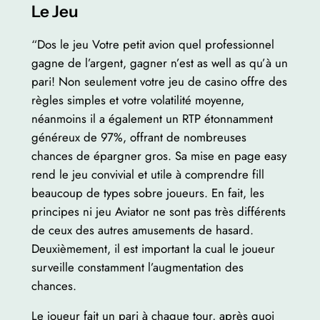
Le Jeu
“Dos le jeu Votre petit avion quel professionnel
gagne de l’argent, gagner n’est as well as qu’à un
pari! Non seulement votre jeu de casino offre des
règles simples et votre volatilité moyenne,
néanmoins il a également un RTP étonnamment
généreux de 97%, offrant de nombreuses
chances de épargner gros. Sa mise en page easy
rend le jeu convivial et utile à comprendre fill
beaucoup de types sobre joueurs. En fait, les
principes ni jeu Aviator ne sont pas très différents
de ceux des autres amusements de hasard.
Deuxièmement, il est important la cual le joueur
surveille constamment l’augmentation des
chances.
Le joueur fait un pari à chaque tour, après quoi