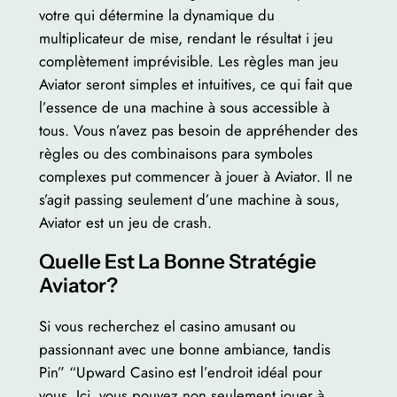
votre qui détermine la dynamique du
multiplicateur de mise, rendant le résultat i jeu
complètement imprévisible. Les règles man jeu
Aviator seront simples et intuitives, ce qui fait que
l’essence de una machine à sous accessible à
tous. Vous n’avez pas besoin de appréhender des
règles ou des combinaisons para symboles
complexes put commencer à jouer à Aviator. Il ne
s’agit passing seulement d’une machine à sous,
Aviator est un jeu de crash.
Quelle Est La Bonne Stratégie
Aviator?
Si vous recherchez el casino amusant ou
passionnant avec une bonne ambiance, tandis
Pin” “Upward Casino est l’endroit idéal pour
vous. Ici, vous pouvez non seulement jouer à