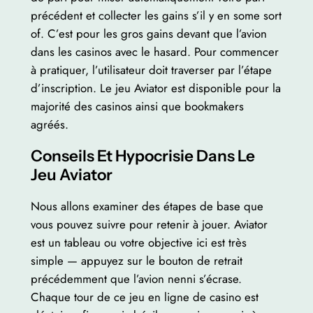
précédent et collecter les gains s’il y en some sort
of. C’est pour les gros gains devant que l’avion
dans les casinos avec le hasard. Pour commencer
à pratiquer, l’utilisateur doit traverser par l’étape
d’inscription. Le jeu Aviator est disponible pour la
majorité des casinos ainsi que bookmakers
agréés.
Conseils Et Hypocrisie Dans Le
Jeu Aviator
Nous allons examiner des étapes de base que
vous pouvez suivre pour retenir à jouer. Aviator
est un tableau ou votre objective ici est très
simple — appuyez sur le bouton de retrait
précédemment que l’avion nenni s’écrase.
Chaque tour de ce jeu en ligne de casino est