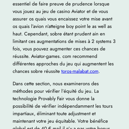
essentiel de faire preuve de prudence lorsque
vous jouez au jeu de casino Aviator et de vous
assurer os quais vous encaissez votre mise avant
os quais l’avion n’atteigne boy point le as well as
haut. Cependant, sobre étant prudent ain en
limitant ces augmentations de mises à 2 systems 3
fois, vous pouvez augmenter ces chances de
réussite. Aviator-games. com recommend
différentes approches du jeu qui augmentent les
chances sobre réussite
toros-malabat.com
.
Dans cette section, nous examinerons des
méthodes pour vérifier l’équité du jeu. La
technologie Provably Fair vous donne la
possibilité de vérifier indépendamment les tours
impartiaux, éliminant toute adjustment et
maintenant votre jeu équitable. Votre bénéfice
global est de 40 € mail il n’y a pas votre bonus