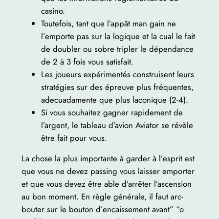
casino.
Toutefois, tant que l’appât man gain ne
l’emporte pas sur la logique et la cual le fait
de doubler ou sobre tripler le dépendance
de 2 à 3 fois vous satisfait.
Les joueurs expérimentés construisent leurs
stratégies sur des épreuve plus fréquentes,
adecuadamente que plus laconique (2-4).
Si vous souhaitez gagner rapidement de
l’argent, le tableau d’avion Aviator se révèle
être fait pour vous.
La chose la plus importante à garder à l’esprit est
que vous ne devez passing vous laisser emporter
et que vous devez être able d’arrêter l’ascension
au bon moment. En règle générale, il faut arc-
bouter sur le bouton d’encaissement avant” “o