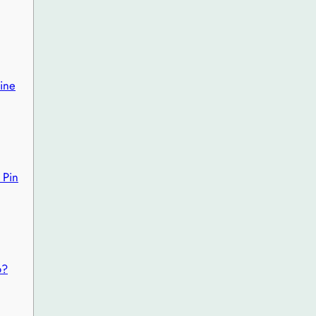
ine
 Pin
o?