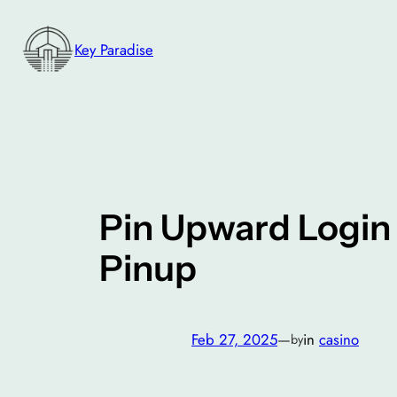
Skip
to
Key Paradise
content
Pin Upward Login
Pinup
Feb 27, 2025
—
in
casino
by