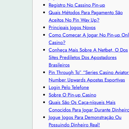
Registro No Cassino Pin-up
Quais Métodos Para Pagamento São
Aceitos No Pin Way Up?
Principais Jogos Novos
Como Começar A Jogar No Pin-up Onl
Casino?
Conheça Mais Sobre A Netbet, O Dos
Sites Prediletos Dos Apostadores
Brasileiros
Pin Through To” “Series Casino Aviator
Number Upwards Apostas Esportivas
Login Pelo Telefone
Sobre O Pin-up Casino
Quais São Os Caça-níqueis Mais
Conocidos Para Jogar Durante Dinheir
Jogue Jogos Para Demonstração Ou
Possuindo Dinheiro Real!