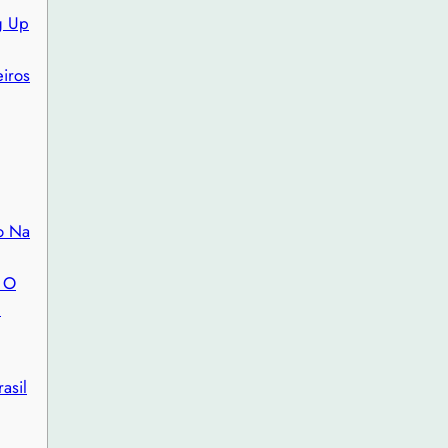
g Up
eiros
o Na
m O
p
asil