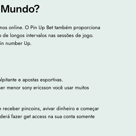
o Mundo?
sinos online. O Pin Up Bet também proporciona
 de longos intervalos nas sessões de jogo.
Pin number Up.
pitante e apostas esportivas.
er menor sony ericsson você usar muitos
e receber pincoins, avivar dinheiro e começar
poderá fazer get access na sua conta somente