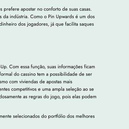
os prefere apostar no conforto de suas casas.
s da indústria. Como o Pin Upwards é um dos
inheiro dos jogadores, já que facilita saques
n-Up. Com essa função, suas informações ficam
formal do cassino tem a possibilidade de ser
esmo com viviendas de apostas mais
ientes competitivos e uma ampla seleção ao se
dadosamente as regras do jogo, pois elas podem
amente selecionados do portfólio dos melhores