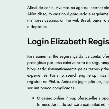
Afinal de conta, vivemos na age da Internet el
Além disso, to cassino é graduado e regulam
melhores cassinos on the web Brasil, baixar o 
e depósitos.
Login Elizabeth Regi
Para aumentar the segurança da tua conta, ofe
protegidas por uma caterva extra de segurança
bloqueado sistematicamente pelas razões prin
experientes. Portanto, search engine optimiza
registrar no PinUp. Antes de jogar pôquer, es
ser um pouco complicadas.
O casino online Pin-up oferece-lhe a op
fornecedores de software existentes no 