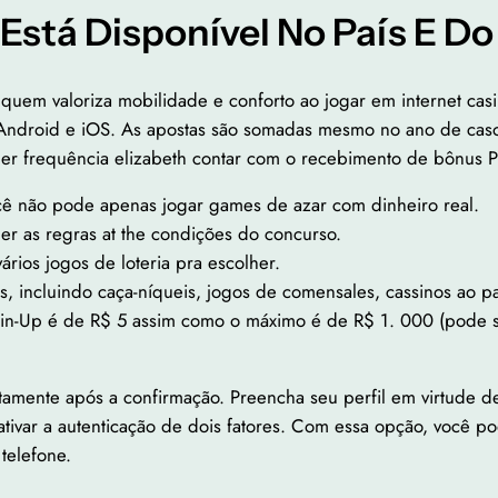
 Está Disponível No País E D
 quem valoriza mobilidade e conforto ao jogar em internet ca
s Android e iOS. As apostas são somadas mesmo no ano de caso
uer frequência elizabeth contar com o recebimento de bônus 
cê não pode apenas jogar games de azar com dinheiro real.
er as regras at the condições do concurso.
rios jogos de loteria pra escolher.
, incluindo caça-níqueis, jogos de comensales, cassinos ao pal
in-Up é de R$ 5 assim como o máximo é de R$ 1. 000 (pode s
atamente após a confirmação. Preencha seu perfil em virtude d
de ativar a autenticação de dois fatores. Com essa opção, você 
telefone.