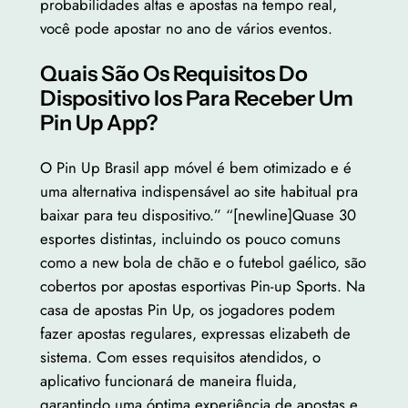
probabilidades altas e apostas na tempo real,
você pode apostar no ano de vários eventos.
Quais São Os Requisitos Do
Dispositivo Ios Para Receber Um
Pin Up App?
O Pin Up Brasil app móvel é bem otimizado e é
uma alternativa indispensável ao site habitual pra
baixar para teu dispositivo.” “[newline]Quase 30
esportes distintas, incluindo os pouco comuns
como a new bola de chão e o futebol gaélico, são
cobertos por apostas esportivas Pin-up Sports. Na
casa de apostas Pin Up, os jogadores podem
fazer apostas regulares, expressas elizabeth de
sistema. Com esses requisitos atendidos, o
aplicativo funcionará de maneira fluida,
garantindo uma óptima experiência de apostas e