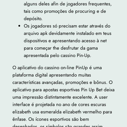
alguns deles afin de jogadores frequentes,
tais como promoções de procuring e de
depósito.
Os jogadores só precisam estar através do
arquivo apk devidamente instalado em teus
dispositivos e apresentando acesso à net
para começar the desfrutar da gama
apresentada pelo cassino Pin-Up.
O aplicativo do cassino on-line PinUp é uma
plataforma digital apresentando muitas
características avançadas, promoções e bônus. O
aplicativo para apostas esportivas Pin Up Bet deixa
uma impressão distintamente excelente. A user
interface é projetada no ano de cores escuras
elizabeth usa esmeralda elizabeth vermelho para
ênfase. Os ícones esportivos são bem
desenhados, os símbolos são grandes assim