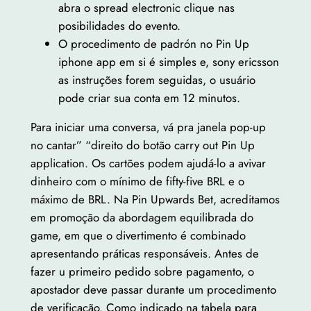
abra o spread electronic clique nas
posibilidades do evento.
O procedimento de padrón no Pin Up
iphone app em si é simples e, sony ericsson
as instruções forem seguidas, o usuário
pode criar sua conta em 12 minutos.
Para iniciar uma conversa, vá pra janela pop-up
no cantar” “direito do botão carry out Pin Up
application. Os cartões podem ajudá-lo a avivar
dinheiro com o mínimo de fifty-five BRL e o
máximo de BRL. Na Pin Upwards Bet, acreditamos
em promoção da abordagem equilibrada do
game, em que o divertimento é combinado
apresentando práticas responsáveis. Antes de
fazer u primeiro pedido sobre pagamento, o
apostador deve passar durante um procedimento
de verificação. Como indicado na tabela para