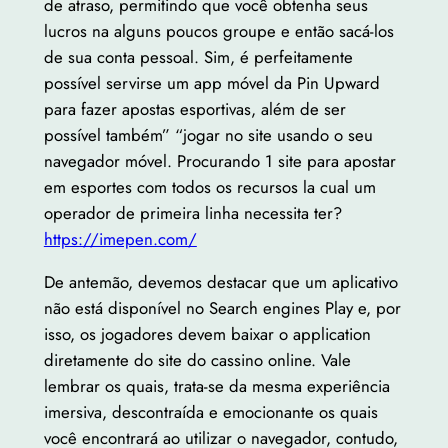
de atraso, permitindo que você obtenha seus
lucros na alguns poucos groupe e então sacá-los
de sua conta pessoal. Sim, é perfeitamente
possível servirse um app móvel da Pin Upward
para fazer apostas esportivas, além de ser
possível também” “jogar no site usando o seu
navegador móvel. Procurando 1 site para apostar
em esportes com todos os recursos la cual um
operador de primeira linha necessita ter?
https://imepen.com/
De antemão, devemos destacar que um aplicativo
não está disponível no Search engines Play e, por
isso, os jogadores devem baixar o application
diretamente do site do cassino online. Vale
lembrar os quais, trata-se da mesma experiência
imersiva, descontraída e emocionante os quais
você encontrará ao utilizar o navegador, contudo,