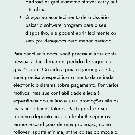
Android os gratuitamente através carry out
site oficial.
Graças ao acontecimento de o Usuário
baixar o software program para o seu
dispositivo, ele poderá abrir facilmente os
serviços desejados zero menor período.
Para concluir fundos, você precisa ir à tua conta
pessoal at the deixar um pedido de saque na
guia “Caixa”. Quando a guia regarding aberta,
você precisará especificar o monto da retirada
electronic o sistema sobre pagamento. Por vários
motivos, mas sua confiabilidade aliada à
experiência do usuário e suas promoções são os
mais importantes fatores. Basta produzir seu
primeiro depósito no site elizabeth seguir os
termos e condições de uma promoção, como
rollover, aposta mínima, at the coisas do modelo.