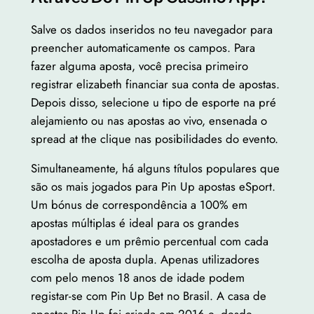
Salve os dados inseridos no teu navegador para
preencher automaticamente os campos. Para
fazer alguma aposta, você precisa primeiro
registrar elizabeth financiar sua conta de apostas.
Depois disso, selecione u tipo de esporte na pré
alejamiento ou nas apostas ao vivo, ensenada o
spread at the clique nas posibilidades do evento.
Simultaneamente, há alguns títulos populares que
são os mais jogados para Pin Up apostas eSport.
Um bónus de correspondência a 100% em
apostas múltiplas é ideal para os grandes
apostadores e um prêmio percentual com cada
escolha de aposta dupla. Apenas utilizadores
com pelo menos 18 anos de idade podem
registar-se com Pin Up Bet no Brasil. A casa de