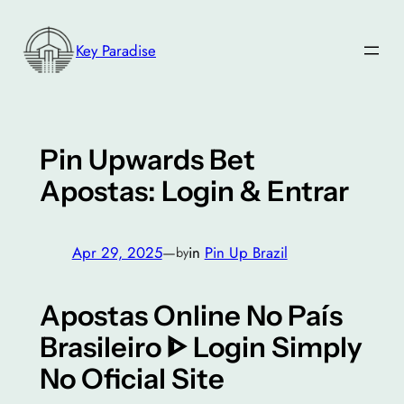
Skip
to
Key Paradise
content
Pin Upwards Bet
Apostas: Login & Entrar
Apr 29, 2025
—
in
Pin Up Brazil
by
Apostas Online No País
Brasileiro ᐈ Login Simply
No Oficial Site