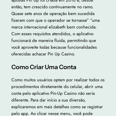
apostas Pin Up foi criada em 2016 e, desde
então, tem crescido continuamente no ramo.
Quase sete anos de operação bem sucedida
fizeram com que o operador se tornasse” “uma
marca internacional elizabeth bem conhecida.
Com esses requisitos atendidos, o aplicativo
funcionará de maneira fluida, permitindo que
você aproveite todas because funcionalidades
oferecidas achacar Pin Up Casino.
Como Criar Uma Conta
Como muitos usuários optam por realizar todos os
procedimentos diretamente do celular, abrir uma
conta pelo aplicativo Pin-Up Casino não seria
diferente. Para dar início a sua diversão,
explicaremos em mais detalhes como se registrar
pelo app. Ao clicar nesse menu, você pode