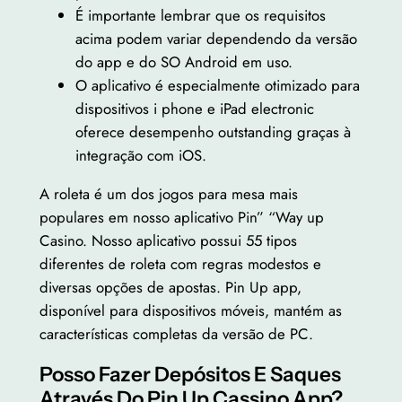
É importante lembrar que os requisitos
acima podem variar dependendo da versão
do app e do SO Android em uso.
O aplicativo é especialmente otimizado para
dispositivos i phone e iPad electronic
oferece desempenho outstanding graças à
integração com iOS.
A roleta é um dos jogos para mesa mais
populares em nosso aplicativo Pin” “Way up
Casino. Nosso aplicativo possui 55 tipos
diferentes de roleta com regras modestos e
diversas opções de apostas. Pin Up app,
disponível para dispositivos móveis, mantém as
características completas da versão de PC.
Posso Fazer Depósitos E Saques
Através Do Pin Up Cassino App?