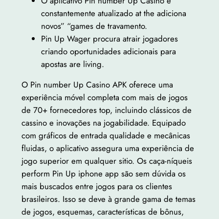
O aplicativo Pin number Up Casino é
constantemente atualizado at the adiciona
novos” “games de travamento.
Pin Up Wager procura atrair jogadores
criando oportunidades adicionais para
apostas are living.
O Pin number Up Casino APK oferece uma
experiência móvel completa com mais de jogos
de 70+ fornecedores top, incluindo clássicos de
cassino e inovações na jogabilidade. Equipado
com gráficos de entrada qualidade e mecânicas
fluidas, o aplicativo assegura uma experiência de
jogo superior em qualquer sitio. Os caça-níqueis
perform Pin Up iphone app são sem dúvida os
mais buscados entre jogos para os clientes
brasileiros. Isso se deve à grande gama de temas
de jogos, esquemas, características de bônus,