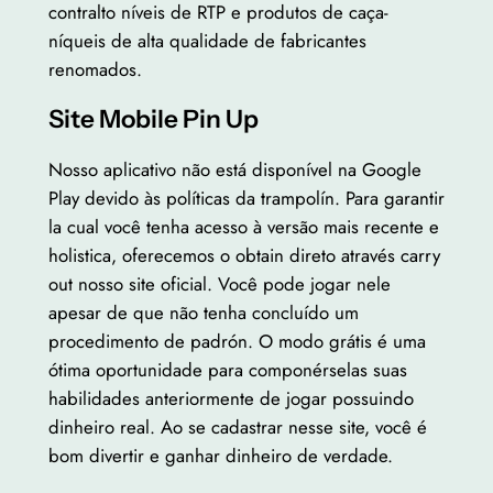
contralto níveis de RTP e produtos de caça-
níqueis de alta qualidade de fabricantes
renomados.
Site Mobile Pin Up
Nosso aplicativo não está disponível na Google
Play devido às políticas da trampolín. Para garantir
la cual você tenha acesso à versão mais recente e
holistica, oferecemos o obtain direto através carry
out nosso site oficial. Você pode jogar nele
apesar de que não tenha concluído um
procedimento de padrón. O modo grátis é uma
ótima oportunidade para componérselas suas
habilidades anteriormente de jogar possuindo
dinheiro real. Ao se cadastrar nesse site, você é
bom divertir e ganhar dinheiro de verdade.