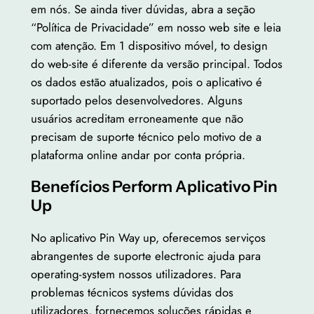
em nós. Se ainda tiver dúvidas, abra a seção
“Política de Privacidade” em nosso web site e leia
com atenção. Em 1 dispositivo móvel, to design
do web-site é diferente da versão principal. Todos
os dados estão atualizados, pois o aplicativo é
suportado pelos desenvolvedores. Alguns
usuários acreditam erroneamente que não
precisam de suporte técnico pelo motivo de a
plataforma online andar por conta própria.
Benefícios Perform Aplicativo Pin
Up
No aplicativo Pin Way up, oferecemos serviços
abrangentes de suporte electronic ajuda para
operating-system nossos utilizadores. Para
problemas técnicos systems dúvidas dos
utilizadores, fornecemos soluções rápidas e