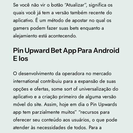
Se você não vir o botão “Atualizar”, significa os
quais você já tem a versão também recente do
aplicativo. É um método de apostar no qual os
gamers podem fazer suas bets enquanto a
alejamiento está acontecendo.
Pin Upward Bet App Para Android
E Ios
O desenvolvimento da operadora no mercado
international contribuiu para a expansão de suas
opções e ofertas, some sort of universalização do
aplicativo e a criação primeiro de alguma versão
móvel do site. Assim, hoje em dia o Pin Upwards
app tem parzialmente muitos” “recursos para
oferecer seu conteúdo aos usuários, o que pode
atender às necessidades de todos. Para a