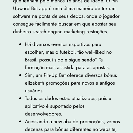
que tenham pelo menos 18 anos de idade. O Pin
Upward Bet app é uma ótima maneira de ter um
software na ponta de seus dedos, onde o jogador
consegue facilmente buscar em que apostar seu
dinheiro search engine marketing restrições.
Há diversos eventos esportivos para
escolher, mas o futebol, tão well-liked no
Brasil, possui sido e sigue sendo” “a
formação mais assistida para as apostas.
Sim, um Pin-Up Bet oferece diversos bônus
elizabeth promoções para novos e antigos
usuários.
Todos os dados estão atualizados, pois u
aplicativo é suportado pelos
desenvolvedores.
Acessando a new aba de promoções, vemos
dezenas para bônus diferentes no website,