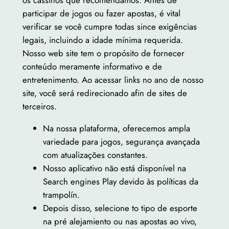
participar de jogos ou fazer apostas, é vital
verificar se você cumpre todas since exigências
legais, incluindo a idade mínima requerida.
Nosso web site tem o propósito de fornecer
conteúdo meramente informativo e de
entretenimento. Ao acessar links no ano de nosso
site, você será redirecionado afin de sites de
terceiros.
Na nossa plataforma, oferecemos ampla
variedade para jogos, segurança avançada
com atualizações constantes.
Nosso aplicativo não está disponível na
Search engines Play devido às políticas da
trampolín.
Depois disso, selecione to tipo de esporte
na pré alejamiento ou nas apostas ao vivo,