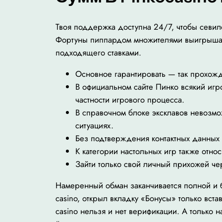
Твоя поддержка доступна 24/7, чтобы севи
Фортуны пиппардом множителями выигрыша 
подходящего ставками.
Основное гарантировать — так прохожд
В официальном сайте Пинко всякий игр
частности игрового процесса.
В справочном блоке эксклавов невозмо
ситуациях.
Без подтверждения контактных данных 
К категории настольных игр также отно
Зайти только свой личный прихожей чер
Намеренный обман заканчивается полной и б
casino, открыл вкладку «Бонусы» только вста
casino нельзя и нет верификации. А тольк