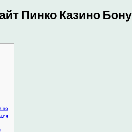
т Пинко Казино Бонус
а
sino
 для
?