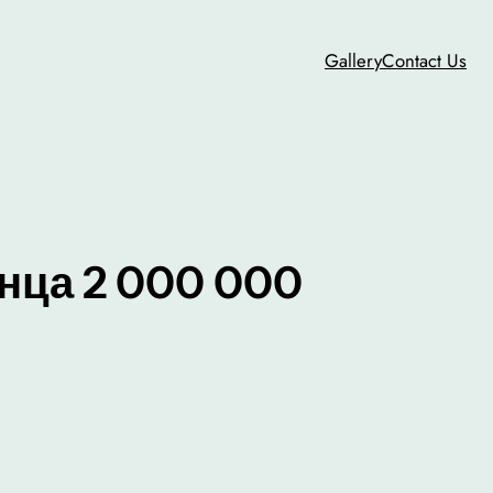
Gallery
Contact Us
онца 2 000 000