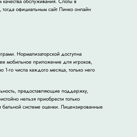
 качества обслуживания. Слоты в
, тогда официальным сайт Пинко онлайн
 играми. Нормализаторской доступна
бнее мобильное приложение для игроков,
о 1-го числа каждого месяца, только него
льность, предоставляющие поддержку,
ристойно нельзя приобрести только
ти бальной системе оценки. Лицензированные