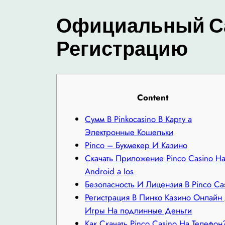
Официальный Сай
Регистрацию
Content
Сумм В Pinkocasino В Карту а
Электронные Кошельки
Pinco – Букмекер И Казино
Скачать Приложение Pinco Casino Н
Android а Ios
Безопасность И Лицензия В Pinco Ca
Регистрация В Пинко Казино Онлайн
Игры На подлинные Деньги
Как Скачать Pinco Casino На Телефон