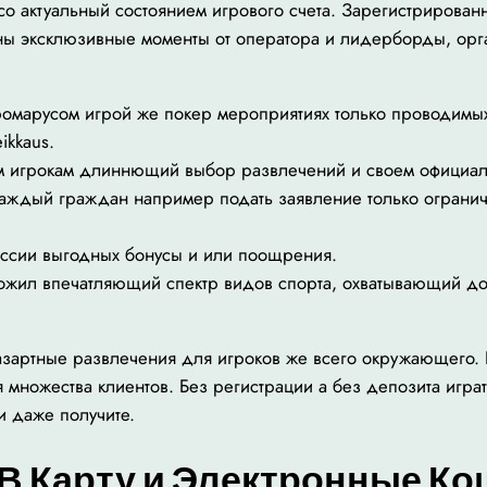
о актуальный состоянием игрового счета. Зарегистрированн
ны эксклюзивные моменты от оператора и лидерборды, ор
омарусом игрой же покер мероприятиях только проводимых
ikkaus.
ым игрокам длиннющий выбор развлечений и своем официал
 каждый граждан например подать заявление только ограничи
оссии выгодных бонусы и или поощрения.
ложил впечатляющий спектр видов спорта, охватывающий до
зартные развлечения для игроков же всего окружающего. 
множества клиентов. Без регистрации а без депозита играть
и даже получите.
 В Карту и Электронные К