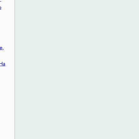
о
е,
 На