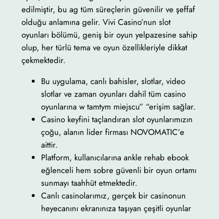
edilmiştir, bu ag tüm süreçlerin güvenilir ve şeffaf
olduğu anlamına gelir. Vivi Casino’nun slot
oyunları bölümü, geniş bir oyun yelpazesine sahip
olup, her türlü tema ve oyun özellikleriyle dikkat
çekmektedir.
Bu uygulama, canlı bahisler, slotlar, video
slotlar ve zaman oyunları dahil tüm casino
oyunlarına w tamtym miejscu” “erişim sağlar.
Casino keyfini taçlandıran slot oyunlarımızın
çoğu, alanın lider firması NOVOMATIC’e
aittir.
Platform, kullanıcılarına ankle rehab ebook
eğlenceli hem sobre güvenli bir oyun ortamı
sunmayı taahhüt etmektedir.
Canlı casinolarımız, gerçek bir casinonun
heyecanını ekranınıza taşıyan çeşitli oyunlar