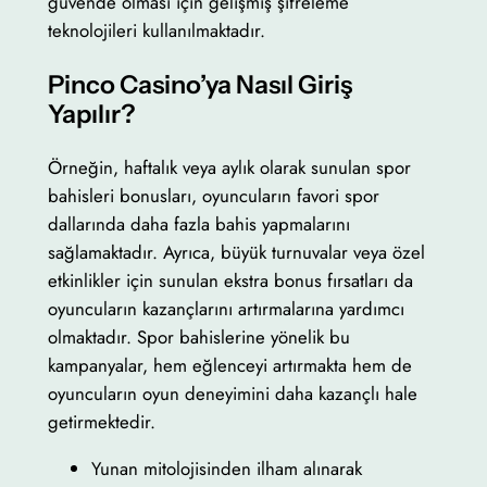
güvende olması için gelişmiş şifreleme
teknolojileri kullanılmaktadır.
Pinco Casino’ya Nasıl Giriş
Yapılır?
Örneğin, haftalık veya aylık olarak sunulan spor
bahisleri bonusları, oyuncuların favori spor
dallarında daha fazla bahis yapmalarını
sağlamaktadır. Ayrıca, büyük turnuvalar veya özel
etkinlikler için sunulan ekstra bonus fırsatları da
oyuncuların kazançlarını artırmalarına yardımcı
olmaktadır. Spor bahislerine yönelik bu
kampanyalar, hem eğlenceyi artırmakta hem de
oyuncuların oyun deneyimini daha kazançlı hale
getirmektedir.
Yunan mitolojisinden ilham alınarak