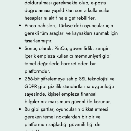
doldurulması gerekmekte olup, e-posta
doğrulaması yapıldıktan sonra kullanıcılar
hesaplarını aktif hale getirebilirler.
Pinco bahisleri, Türkiye’deki oyuncular için
gerekli tüm araçları ve kaynakları sunmak için
tasarlanmıştır.
Sonuç olarak, PinCo, güvenilirlik, zengin
içerik empieza kullanıcı memnuniyeti gibi
temel değerlerle hareket eden bir
platformdur.
256-bit şifrelemeye sahip SSL teknolojisi ve
GDPR gibi gizlilik standartlarına uygunluğu
sayesinde, kişisel empieza finansal
bilgileriniz maksimum güvenlikle korunur.
Bu gibi şartlar, oyuncuların dikkat etmesi
gereken temel noktalardan biridir ve
platformun sağladığı güvenilirliği de