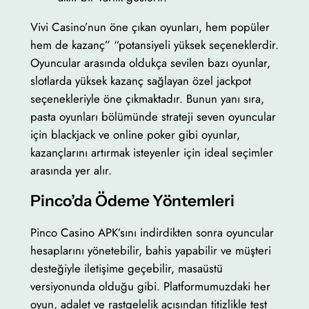
Vivi Casino’nun öne çıkan oyunları, hem popüler
hem de kazanç” “potansiyeli yüksek seçeneklerdir.
Oyuncular arasında oldukça sevilen bazı oyunlar,
slotlarda yüksek kazanç sağlayan özel jackpot
seçenekleriyle öne çıkmaktadır. Bunun yanı sıra,
pasta oyunları bölümünde strateji seven oyuncular
için blackjack ve online poker gibi oyunlar,
kazançlarını artırmak isteyenler için ideal seçimler
arasında yer alır.
Pinco’da Ödeme Yöntemleri
Pinco Casino APK’sını indirdikten sonra oyuncular
hesaplarını yönetebilir, bahis yapabilir ve müşteri
desteğiyle iletişime geçebilir, masaüstü
versiyonunda olduğu gibi. Platformumuzdaki her
oyun, adalet ve rastgelelik açısından titizlikle test