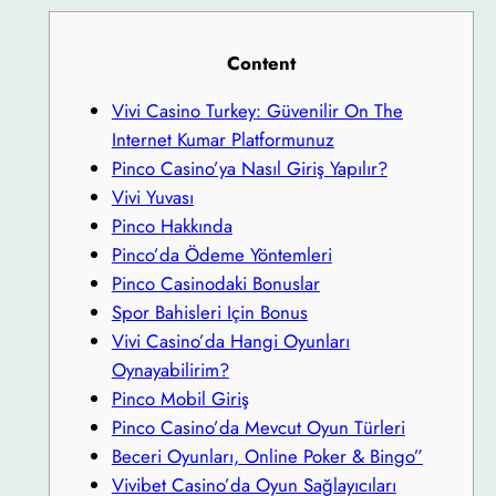
Content
Vivi Casino Turkey: Güvenilir On The
Internet Kumar Platformunuz
Pinco Casino’ya Nasıl Giriş Yapılır?
Vivi Yuvası
Pinco Hakkında
Pinco’da Ödeme Yöntemleri
Pinco Casinodaki Bonuslar
Spor Bahisleri Için Bonus
Vivi Casino’da Hangi Oyunları
Oynayabilirim?
Pinco Mobil Giriş
Pinco Casino’da Mevcut Oyun Türleri
Beceri Oyunları, Online Poker & Bingo”
Vivibet Casino’da Oyun Sağlayıcıları