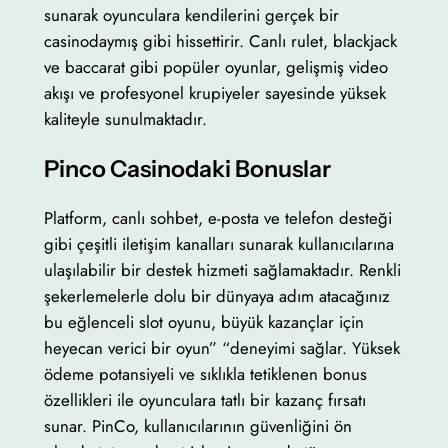
sunarak oyunculara kendilerini gerçek bir
casinodaymış gibi hissettirir. Canlı rulet, blackjack
ve baccarat gibi popüler oyunlar, gelişmiş video
akışı ve profesyonel krupiyeler sayesinde yüksek
kaliteyle sunulmaktadır.
Pinco Casinodaki Bonuslar
Platform, canlı sohbet, e-posta ve telefon desteği
gibi çeşitli iletişim kanalları sunarak kullanıcılarına
ulaşılabilir bir destek hizmeti sağlamaktadır. Renkli
şekerlemelerle dolu bir dünyaya adım atacağınız
bu eğlenceli slot oyunu, büyük kazançlar için
heyecan verici bir oyun” “deneyimi sağlar. Yüksek
ödeme potansiyeli ve sıklıkla tetiklenen bonus
özellikleri ile oyunculara tatlı bir kazanç fırsatı
sunar. PinCo, kullanıcılarının güvenliğini ön