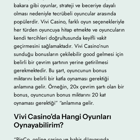
bakara gibi oyunlar, strateji ve beceriye dayalı
olması nedeniyle tecrübeli oyuncular arasında
popülerdir. Vivi Casino, farklı oyun seçenekleriyle
her türden oyuncuya hitap etmekte ve oyuncuların
kendi tercihleri doğrultusunda keyifli vakit
geçirmesini sağlamaktadır. Vivi Casino’nun
sunduğu bonusların çekilebilir good gelmesi için
belirli bir çevrim şartının yerine getirilmesi
gerekmektedir. Bu şart, oyuncunun bonus
miktarını belirli bir katla oynaması gerektiği
anlamına gelir. Örneğin, 20x çevrim şartı olan bir
bonus, oyuncunun bonus miktarını 20 kat
oynaması gerektiği” “anlamına gelir.
Vivi Casino’da Hangi Oyunları
Oynayabilirim?
“PinCo, online casino ve bahis dünyasında