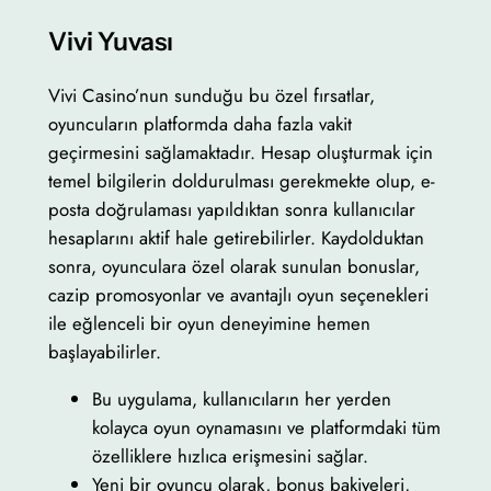
Vivi Yuvası
Vivi Casino’nun sunduğu bu özel fırsatlar,
oyuncuların platformda daha fazla vakit
geçirmesini sağlamaktadır. Hesap oluşturmak için
temel bilgilerin doldurulması gerekmekte olup, e-
posta doğrulaması yapıldıktan sonra kullanıcılar
hesaplarını aktif hale getirebilirler. Kaydolduktan
sonra, oyunculara özel olarak sunulan bonuslar,
cazip promosyonlar ve avantajlı oyun seçenekleri
ile eğlenceli bir oyun deneyimine hemen
başlayabilirler.
Bu uygulama, kullanıcıların her yerden
kolayca oyun oynamasını ve platformdaki tüm
özelliklere hızlıca erişmesini sağlar.
Yeni bir oyuncu olarak, bonus bakiyeleri,