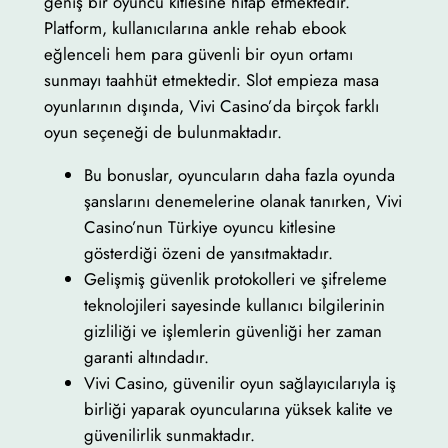
geniş bir oyuncu kitlesine hitap etmektedir.
Platform, kullanıcılarına ankle rehab ebook
eğlenceli hem para güvenli bir oyun ortamı
sunmayı taahhüt etmektedir. Slot empieza masa
oyunlarının dışında, Vivi Casino’da birçok farklı
oyun seçeneği de bulunmaktadır.
Bu bonuslar, oyuncuların daha fazla oyunda
şanslarını denemelerine olanak tanırken, Vivi
Casino’nun Türkiye oyuncu kitlesine
gösterdiği özeni de yansıtmaktadır.
Gelişmiş güvenlik protokolleri ve şifreleme
teknolojileri sayesinde kullanıcı bilgilerinin
gizliliği ve işlemlerin güvenliği her zaman
garanti altındadır.
Vivi Casino, güvenilir oyun sağlayıcılarıyla iş
birliği yaparak oyuncularına yüksek kalite ve
güvenilirlik sunmaktadır.