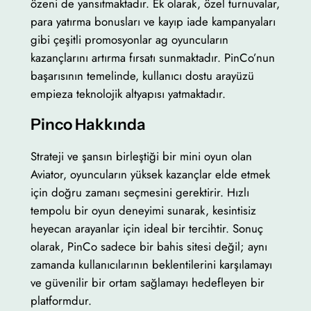
özeni de yansıtmaktadır. Ek olarak, özel turnuvalar,
para yatırma bonusları ve kayıp iade kampanyaları
gibi çeşitli promosyonlar ag oyuncuların
kazançlarını artırma fırsatı sunmaktadır. PinCo’nun
başarısının temelinde, kullanıcı dostu arayüzü
empieza teknolojik altyapısı yatmaktadır.
Pinco Hakkında
Strateji ve şansın birleştiği bir mini oyun olan
Aviator, oyuncuların yüksek kazançlar elde etmek
için doğru zamanı seçmesini gerektirir. Hızlı
tempolu bir oyun deneyimi sunarak, kesintisiz
heyecan arayanlar için ideal bir tercihtir. Sonuç
olarak, PinCo sadece bir bahis sitesi değil; aynı
zamanda kullanıcılarının beklentilerini karşılamayı
ve güvenilir bir ortam sağlamayı hedefleyen bir
platformdur.