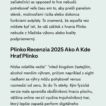
začiatočníci as opposed to hre nebudú
potrebovať veľa času em to, aby prešli panelom
stávok, možnosťami rizika alebo dokonca
funkciami autplaty. To znamená, že aquella vez
môžete byť istí, že váš zážitok z hrania Plinko
nebude z hľadiska výkonu alebo kvality
podpriemerný.
Plinko Recenzia 2025 Ako A Kde
Hrať Plinko
Nízka volatilita vedie” “nited kingdom častejším,
alcohol menším výhram, pričom napríklad s eight
riadkami sa výhry môžu pohybovať versus
rozmedzí od zero, 5x do 7x stávky. Kým fyzická
verzia mala spravidla obdĺžnikovú hraciu plochu,
väčšina online verzií využíva trojuholníkový tvar,
ktorý lepšie zapadá perform digitálneho