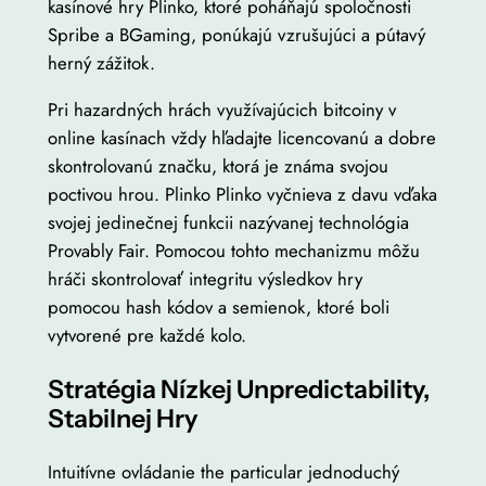
kasínové hry Plinko, ktoré poháňajú spoločnosti
Spribe a BGaming, ponúkajú vzrušujúci a pútavý
herný zážitok.
Pri hazardných hrách využívajúcich bitcoiny v
online kasínach vždy hľadajte licencovanú a dobre
skontrolovanú značku, ktorá je známa svojou
poctivou hrou. Plinko Plinko vyčnieva z davu vďaka
svojej jedinečnej funkcii nazývanej technológia
Provably Fair. Pomocou tohto mechanizmu môžu
hráči skontrolovať integritu výsledkov hry
pomocou hash kódov a semienok, ktoré boli
vytvorené pre každé kolo.
Stratégia Nízkej Unpredictability,
Stabilnej Hry
Intuitívne ovládanie the particular jednoduchý