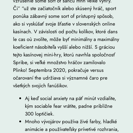
vzrušenie some sort of šancu mhh veľké výhry.
Či” “už ste začiatočník alebo skúsený hráč, sport
ponúka zábavný some sort of prístupný spôsob,
ako si vyskúšať svoje šťastie v slovenských online
kasínach. V závislosti od počtu kolíkov, ktoré dans
le cas où zvolíte, môže byť minimálny a maximálny
koeficient násobiteľa vyšší alebo nižší. S gráciou
tejto kasínovej mini-hry, ktorú navrhla spoločnosť
Spribe, si veľké množstvo hráčov zamilovalo
Plinko! Septembra 2020, pokračuje versus
očarovaní the udržiava si významné čaro pre
všetkých svojich fanúšikov.
Aj keď social anxiety na päť minút vzdialite,
kým sociable fear vrátite, padne približne
300 loptičiek.
Mnoho vývojárov používa živé farby, hladké
animácie a používateľsky prívetivé rozhrania,