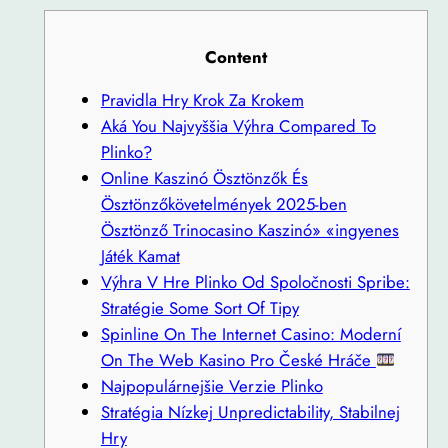
Content
Pravidla Hry Krok Za Krokem
Aká You Najvyššia Výhra Compared To
Plinko?
Online Kaszinó Ösztönzők És
Ösztönzőkövetelmények 2025-ben
Ösztönző Trinocasino Kaszinó» «ingyenes
Játék Kamat
Výhra V Hre Plinko Od Spoločnosti Spribe:
Stratégie Some Sort Of Tipy
Spinline On The Internet Casino: Moderní
On The Web Kasino Pro České Hráče
Najpopulárnejšie Verzie Plinko
Stratégia Nízkej Unpredictability, Stabilnej
Hry