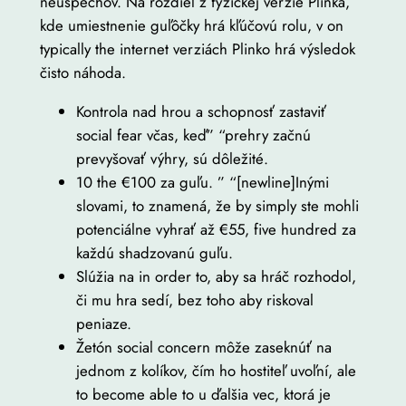
neúspechov. Na rozdiel z fyzickej verzie Plinka,
kde umiestnenie guľôčky hrá kľúčovú rolu, v on
typically the internet verziách Plinko hrá výsledok
čisto náhoda.
Kontrola nad hrou a schopnosť zastaviť
social fear včas, keď” “prehry začnú
prevyšovať výhry, sú dôležité.
10 the €100 za guľu. ” “[newline]Inými
slovami, to znamená, že by simply ste mohli
potenciálne vyhrať až €55, five hundred za
každú shadzovanú guľu.
Slúžia na in order to, aby sa hráč rozhodol,
či mu hra sedí, bez toho aby riskoval
peniaze.
Žetón social concern môže zaseknúť na
jednom z kolíkov, čím ho hostiteľ uvoľní, ale
to become able to u ďalšia vec, ktorá je