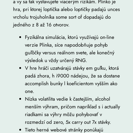
a vy sa tak vystavujete viacerým rizikám. Plinko je
hra, pri ktorej loptička alebo loptičky padajú unces
vrcholu trojuholníka some sort of dopadajú do
jedného z 8 až 16 otvorov.
Fyzikálna simulácia, ktorú využívajú on-line
verzie Plinka, síce napodobňuje pohyb
guľôčky versus reálnom svete, ale konečný
výsledok u vždy určený RNG.
V hre hráči uzatvárajú stávky em guľku, ktorá
padá zhora, h i9000 nádejou, že sa dostane
accomplish bunky l koeficientom vyšším ako
one.
Nízka volatilita vedie k častejším, alcohol
menším výhram, pričom napríklad s i actually
riadkami sa výhry môžu pohybovať v
rozmedzí od zero, 5x carry out 7x stávky.
Tieto herné webové stránky ponúkajú