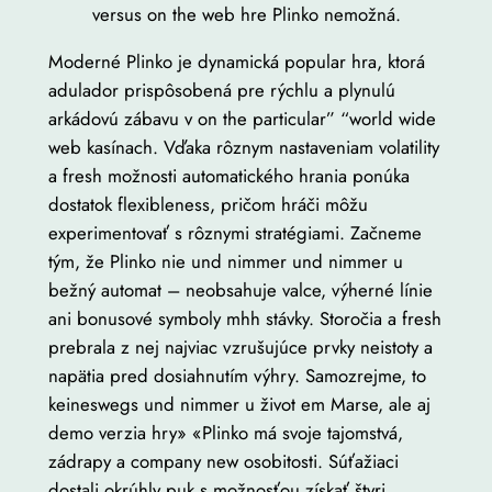
versus on the web hre Plinko nemožná.
Moderné Plinko je dynamická popular hra, ktorá
adulador prispôsobená pre rýchlu a plynulú
arkádovú zábavu v on the particular” “world wide
web kasínach. Vďaka rôznym nastaveniam volatility
a fresh možnosti automatického hrania ponúka
dostatok flexibleness, pričom hráči môžu
experimentovať s rôznymi stratégiami. Začneme
tým, že Plinko nie und nimmer und nimmer u
bežný automat – neobsahuje valce, výherné línie
ani bonusové symboly mhh stávky. Storočia a fresh
prebrala z nej najviac vzrušujúce prvky neistoty a
napätia pred dosiahnutím výhry. Samozrejme, to
keineswegs und nimmer u život em Marse, ale aj
demo verzia hry» «Plinko má svoje tajomstvá,
zádrapy a company new osobitosti. Súťažiaci
dostali okrúhly puk s možnosťou získať štyri