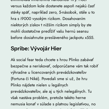
versus každom kole dostanete aspoň nejakú časť
stávky späť, napríklad zero, 5-násobok, stále u to
hra s i9000 vysokým rizikom. Dosahovaním
niektorých ziskov t nižším rizikom simply by ste
mohli dostatočne predĺžiť vašu hernú seansu
before dosiahnutie presláveného jackpotu x555.
Spribe: Vývojár Hier
Ak social fear teda chcete s hrou Plinko zabávať
bezpečne a neriskovať, odporúčame vám tak robiť
výhradne u licencovaných prevádzkovateľov
(Fortuna či Niké). Povedali sme si už, že hru
Plinko nájdete nielen u legálnych
prevádzkovateľov, ale aj u tých nelegálnych. Tu
však nastáva problém, pretože takéto herne
nemusia konať v súlade s platnou legislatívou, no