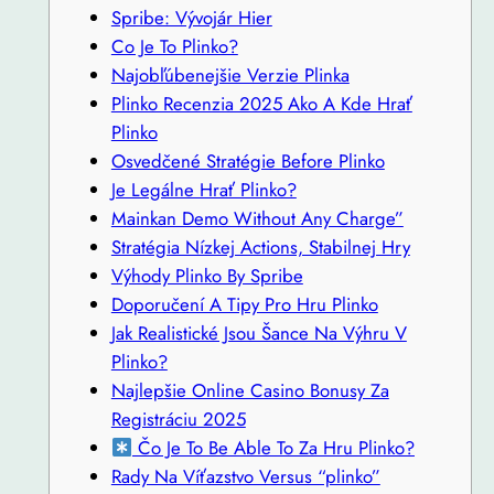
Spribe: Vývojár Hier
Co Je To Plinko?
Najobľúbenejšie Verzie Plinka
Plinko Recenzia 2025 Ako A Kde Hrať
Plinko
Osvedčené Stratégie Before Plinko
Je Legálne Hrať Plinko?
Mainkan Demo Without Any Charge”
Stratégia Nízkej Actions, Stabilnej Hry
Výhody Plinko By Spribe
Doporučení A Tipy Pro Hru Plinko
Jak Realistické Jsou Šance Na Výhru V
Plinko?
Najlepšie Online Casino Bonusy Za
Registráciu 2025
Čo Je To Be Able To Za Hru Plinko?
Rady Na Víťazstvo Versus “plinko”