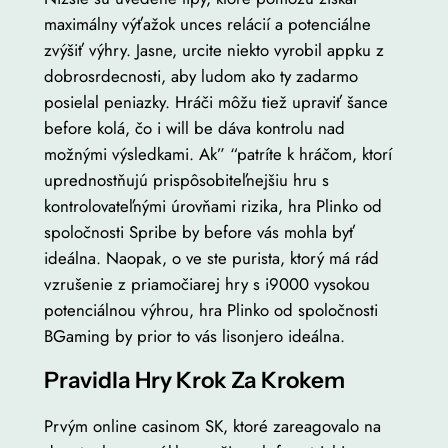
maximálny výťažok unces relácií a potenciálne
zvýšiť výhry. Jasne, urcite niekto vyrobil appku z
dobrosrdecnosti, aby ludom ako ty zadarmo
posielal peniazky. Hráči môžu tiež upraviť šance
before kolá, čo i will be dáva kontrolu nad
možnými výsledkami. Ak” “patríte k hráčom, ktorí
uprednostňujú prispôsobiteľnejšiu hru s
kontrolovateľnými úrovňami rizika, hra Plinko od
spoločnosti Spribe by before vás mohla byť
ideálna. Naopak, o ve ste purista, ktorý má rád
vzrušenie z priamočiarej hry s i9000 vysokou
potenciálnou výhrou, hra Plinko od spoločnosti
BGaming by prior to vás lisonjero ideálna.
Pravidla Hry Krok Za Krokem
Prvým online casinom SK, ktoré zareagovalo na