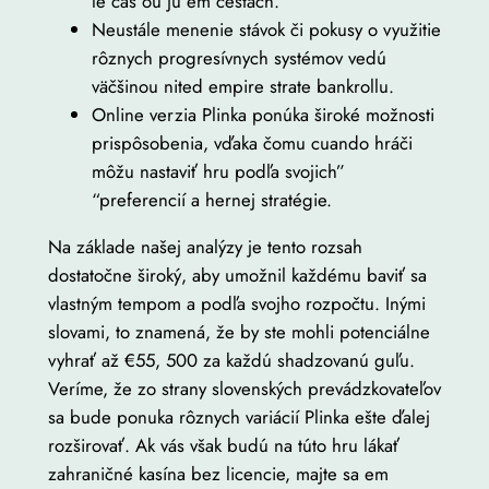
le cas où ju em cestách.
Neustále menenie stávok či pokusy o využitie
rôznych progresívnych systémov vedú
väčšinou nited empire strate bankrollu.
Online verzia Plinka ponúka široké možnosti
prispôsobenia, vďaka čomu cuando hráči
môžu nastaviť hru podľa svojich”
“preferencií a hernej stratégie.
Na základe našej analýzy je tento rozsah
dostatočne široký, aby umožnil každému baviť sa
vlastným tempom a podľa svojho rozpočtu. Inými
slovami, to znamená, že by ste mohli potenciálne
vyhrať až €55, 500 za každú shadzovanú guľu.
Veríme, že zo strany slovenských prevádzkovateľov
sa bude ponuka rôznych variácií Plinka ešte ďalej
rozširovať. Ak vás však budú na túto hru lákať
zahraničné kasína bez licencie, majte sa em