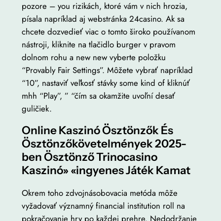
pozore – you rizikách, ktoré vám v nich hrozia,
písala napríklad aj webstránka 24casino. Ak sa
chcete dozvedieť viac o tomto široko používanom
nástroji, kliknite na tlačidlo burger v pravom
dolnom rohu a new new vyberte položku
“Provably Fair Settings”. Môžete vybrať napríklad
“10”, nastaviť veľkosť stávky some kind of kliknúť
mhh “Play”, ” “čím sa okamžite uvoľní desať
guličiek.
Online Kaszinó Ösztönzők És
Ösztönzőkövetelmények 2025-
ben Ösztönző Trinocasino
Kaszinó» «ingyenes Játék Kamat
Okrem toho zdvojnásobovacia metóda môže
vyžadovať významný financial institution roll na
pokračovanie hry po každej prehre. Nedodržanie