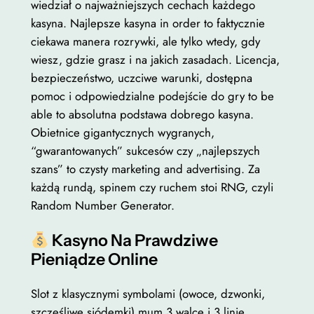
wiedział o najważniejszych cechach każdego
kasyna. Najlepsze kasyna in order to faktycznie
ciekawa manera rozrywki, ale tylko wtedy, gdy
wiesz, gdzie grasz i na jakich zasadach. Licencja,
bezpieczeństwo, uczciwe warunki, dostępna
pomoc i odpowiedzialne podejście do gry to be
able to absolutna podstawa dobrego kasyna.
Obietnice gigantycznych wygranych,
“gwarantowanych” sukcesów czy „najlepszych
szans” to czysty marketing and advertising. Za
każdą rundą, spinem czy ruchem stoi RNG, czyli
Random Number Generator.
Kasyno Na Prawdziwe
Pieniądze Online
Slot z klasycznymi symbolami (owoce, dzwonki,
szczęśliwe siódemki) mum 3 walce i 3 linie