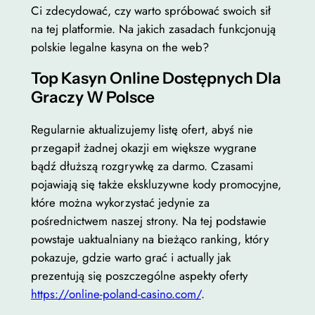
Ci zdecydować, czy warto spróbować swoich sił
na tej platformie. Na jakich zasadach funkcjonują
polskie legalne kasyna on the web?
Top Kasyn Online Dostępnych Dla
Graczy W Polsce
Regularnie aktualizujemy listę ofert, abyś nie
przegapił żadnej okazji em większe wygrane
bądź dłuższą rozgrywkę za darmo. Czasami
pojawiają się także ekskluzywne kody promocyjne,
które można wykorzystać jedynie za
pośrednictwem naszej strony. Na tej podstawie
powstaje uaktualniany na bieżąco ranking, który
pokazuje, gdzie warto grać i actually jak
prezentują się poszczególne aspekty oferty
https://online-poland-casino.com/
.