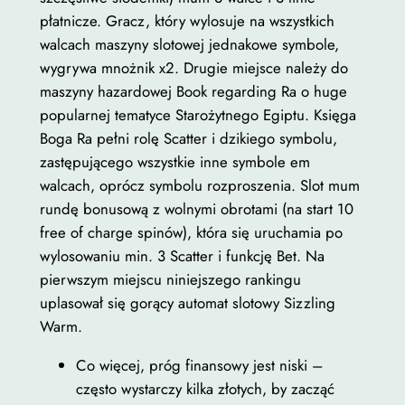
płatnicze. Gracz, który wylosuje na wszystkich
walcach maszyny slotowej jednakowe symbole,
wygrywa mnożnik x2. Drugie miejsce należy do
maszyny hazardowej Book regarding Ra o huge
popularnej tematyce Starożytnego Egiptu. Księga
Boga Ra pełni rolę Scatter i dzikiego symbolu,
zastępującego wszystkie inne symbole em
walcach, oprócz symbolu rozproszenia. Slot mum
rundę bonusową z wolnymi obrotami (na start 10
free of charge spinów), która się uruchamia po
wylosowaniu min. 3 Scatter i funkcję Bet. Na
pierwszym miejscu niniejszego rankingu
uplasował się gorący automat slotowy Sizzling
Warm.
Co więcej, próg finansowy jest niski –
często wystarczy kilka złotych, by zacząć