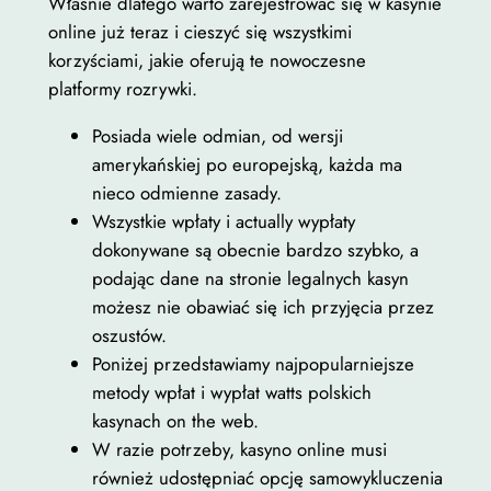
Właśnie dlatego warto zarejestrować się w kasynie
online już teraz i cieszyć się wszystkimi
korzyściami, jakie oferują te nowoczesne
platformy rozrywki.
Posiada wiele odmian, od wersji
amerykańskiej po europejską, każda ma
nieco odmienne zasady.
Wszystkie wpłaty i actually wypłaty
dokonywane są obecnie bardzo szybko, a
podając dane na stronie legalnych kasyn
możesz nie obawiać się ich przyjęcia przez
oszustów.
Poniżej przedstawiamy najpopularniejsze
metody wpłat i wypłat watts polskich
kasynach on the web.
W razie potrzeby, kasyno online musi
również udostępniać opcję samowykluczenia