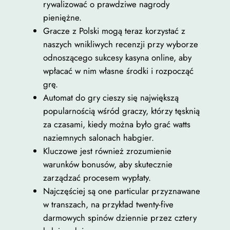
rywalizować o prawdziwe nagrody
pieniężne.
Gracze z Polski mogą teraz korzystać z
naszych wnikliwych recenzji przy wyborze
odnoszącego sukcesy kasyna online, aby
wpłacać w nim własne środki i rozpocząć
grę.
Automat do gry cieszy się największą
popularnością wśród graczy, którzy tęsknią
za czasami, kiedy można było grać watts
naziemnych salonach habgier.
Kluczowe jest również zrozumienie
warunków bonusów, aby skutecznie
zarządzać procesem wypłaty.
Najczęściej są one particular przyznawane
w transzach, na przykład twenty-five
darmowych spinów dziennie przez cztery