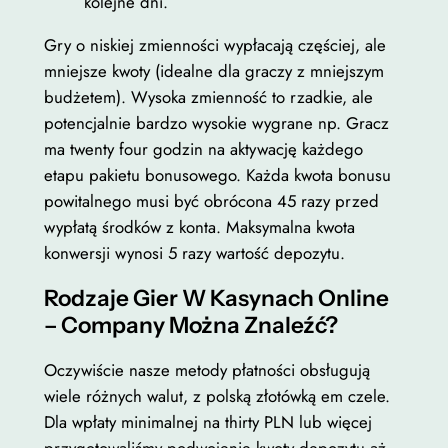
kolejne dni.
Gry o niskiej zmienności wypłacają częściej, ale
mniejsze kwoty (idealne dla graczy z mniejszym
budżetem). Wysoka zmienność to rzadkie, ale
potencjalnie bardzo wysokie wygrane np. Gracz
ma twenty four godzin na aktywację każdego
etapu pakietu bonusowego. Każda kwota bonusu
powitalnego musi być obrócona 45 razy przed
wypłatą środków z konta. Maksymalna kwota
konwersji wynosi 5 razy wartość depozytu.
Rodzaje Gier W Kasynach Online
– Company Można Znaleźć?
Oczywiście nasze metody płatności obsługują
wiele różnych walut, z polską złotówką em czele.
Dla wpłaty minimalnej na thirty PLN lub więcej