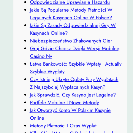
Odpowiedzialne Uprawianie Hazardu
Jakie Są Popularne Metody Płatności W
Legalnych Kasynach Online W Polsce?
Jakie Są Zasady Odpowiedzialnej Gry W
Kasynach Online?
Niebezpieczeństwo Zhakowanych Gier
Graj Gdzie Chcesz Dzięki Wersji Mobilnej
Casino Nv
Łatwa Bankowość: Szybkie Wpłaty I Actually
Szybkie Wypłaty
Czy Istnieją Ukryte Opłaty Przy Wypłatach
Z Najszybciej Wypłacalnych Kasyn?
Jak Sprawdzić, Czy Kasyno Jest Legalne?
Portfele Mobilne I Nowe Metody
Jak Otworzyć Konto W Polskim Kasynie
Online
Metody Płatności I Czas Wypłat