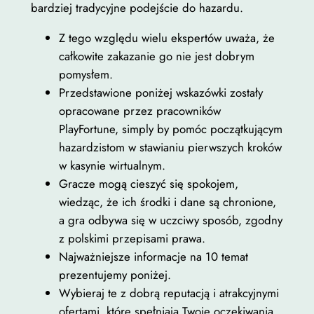
bardziej tradycyjne podejście do hazardu.
Z tego względu wielu ekspertów uważa, że
całkowite zakazanie go nie jest dobrym
pomysłem.
Przedstawione poniżej wskazówki zostały
opracowane przez pracowników
PlayFortune, simply by pomóc początkującym
hazardzistom w stawianiu pierwszych kroków
w kasynie wirtualnym.
Gracze mogą cieszyć się spokojem,
wiedząc, że ich środki i dane są chronione,
a gra odbywa się w uczciwy sposób, zgodny
z polskimi przepisami prawa.
Najważniejsze informacje na 10 temat
prezentujemy poniżej.
Wybieraj te z dobrą reputacją i atrakcyjnymi
ofertami, które spełniają Twoje oczekiwania.