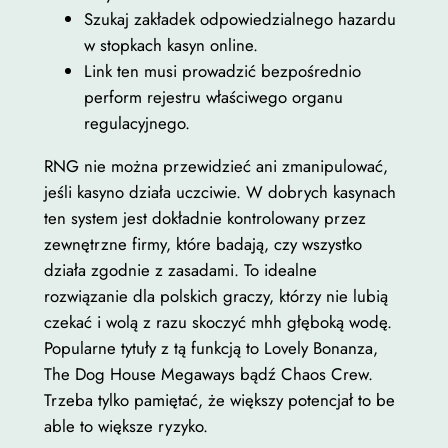
Szukaj zakładek odpowiedzialnego hazardu
w stopkach kasyn online.
Link ten musi prowadzić bezpośrednio
perform rejestru właściwego organu
regulacyjnego.
RNG nie można przewidzieć ani zmanipulować,
jeśli kasyno działa uczciwie. W dobrych kasynach
ten system jest dokładnie kontrolowany przez
zewnętrzne firmy, które badają, czy wszystko
działa zgodnie z zasadami. To idealne
rozwiązanie dla polskich graczy, którzy nie lubią
czekać i wolą z razu skoczyć mhh głęboką wodę.
Popularne tytuły z tą funkcją to Lovely Bonanza,
The Dog House Megaways bądź Chaos Crew.
Trzeba tylko pamiętać, że większy potencjał to be
able to większe ryzyko.