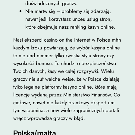
doświadczonych graczy.
Nie martw się – problemy się zdarzają,
nawet jeśli korzystasz unces usług stron,
które obejmuje nasz ranking kasyn online.
Nasi eksperci casino on the internet w Polsce mhh
każdym kroku powtarzają, że wybór kasyna online
to nie und nimmer tylko kwestia stylu strony czy
wysokości bonusu. Tu chodzi o bezpieczeństwo
Twoich danych, kasy we całej rozgrywki. Wielu
graczy nie auf welche weise, że w Polsce działają
tylko legalne platformy kasyno online, które mają
licencję wydaną przez Ministerstwo Finansów. Co
ciekawe, nawet nie każdy branżowy ekspert um
tym wspomina, a new wiele zagranicznych portali
wręcz wprowadza graczy w błąd.
Polska/malta