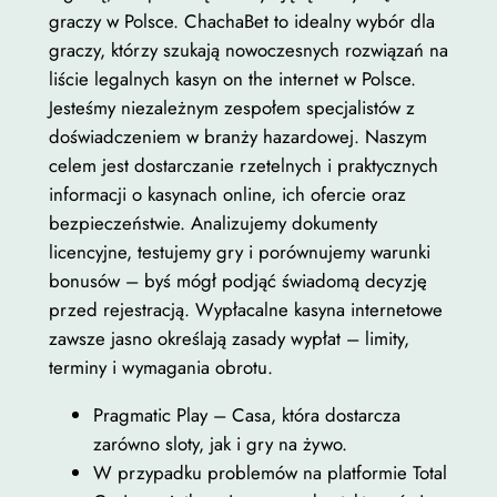
graczy w Polsce. ChachaBet to idealny wybór dla
graczy, którzy szukają nowoczesnych rozwiązań na
liście legalnych kasyn on the internet w Polsce.
Jesteśmy niezależnym zespołem specjalistów z
doświadczeniem w branży hazardowej. Naszym
celem jest dostarczanie rzetelnych i praktycznych
informacji o kasynach online, ich ofercie oraz
bezpieczeństwie. Analizujemy dokumenty
licencyjne, testujemy gry i porównujemy warunki
bonusów – byś mógł podjąć świadomą decyzję
przed rejestracją. Wypłacalne kasyna internetowe
zawsze jasno określają zasady wypłat – limity,
terminy i wymagania obrotu.
Pragmatic Play – Casa, która dostarcza
zarówno sloty, jak i gry na żywo.
W przypadku problemów na platformie Total