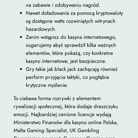
na zabawie i zdobywaniu nagród.
Nawet doładowania za pomocą kryptowaluty
są dostępne watts rozwiniętych witrynach
hazardowych.
Zanim wstąpisz do kasyna internetowego,
sugerujemy abyś sprawdził kilka ważnych
elementów, które pokażą, czy konkretne
kasyno internetowe, jest bezpieczne.
Gry takie jak black jack zachęcają również
perform przyjęcia taktyki, co pogłębia
krytyczne myślenie.
To ciekawa forma rozrywki z elementem
rywalizacji społecznej, która dodaje dreszczyku
emocji. Najbardziej cenione licencje wydają
Ministerstwo Finansów dla kasyno online Polska,
Malta Gaming Specialist, UK Gambling