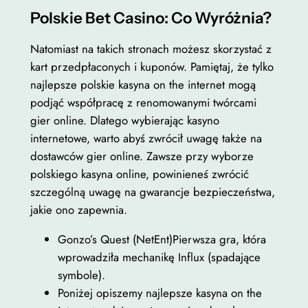
Polskie Bet Casino: Co Wyróżnia?
Natomiast na takich stronach możesz skorzystać z
kart przedpłaconych i kuponów. Pamiętaj, że tylko
najlepsze polskie kasyna on the internet mogą
podjąć współpracę z renomowanymi twórcami
gier online. Dlatego wybierając kasyno
internetowe, warto abyś zwrócił uwagę także na
dostawców gier online. Zawsze przy wyborze
polskiego kasyna online, powinieneś zwrócić
szczególną uwagę na gwarancje bezpieczeństwa,
jakie ono zapewnia.
Gonzo’s Quest (NetEnt)Pierwsza gra, która
wprowadziła mechanikę Influx (spadające
symbole).
Poniżej opiszemy najlepsze kasyna on the