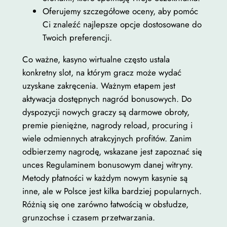
Oferujemy szczegółowe oceny, aby pomóc
Ci znaleźć najlepsze opcje dostosowane do
Twoich preferencji.
Co ważne, kasyno wirtualne często ustala
konkretny slot, na którym gracz może wydać
uzyskane zakręcenia. Ważnym etapem jest
aktywacja dostępnych nagród bonusowych. Do
dyspozycji nowych graczy są darmowe obroty,
premie pieniężne, nagrody reload, procuring i
wiele odmiennych atrakcyjnych profitów. Zanim
odbierzemy nagrodę, wskazane jest zapoznać się
unces Regulaminem bonusowym danej witryny.
Metody płatności w każdym nowym kasynie są
inne, ale w Polsce jest kilka bardziej popularnych.
Różnią się one zarówno łatwością w obsłudze,
grunzochse i czasem przetwarzania.