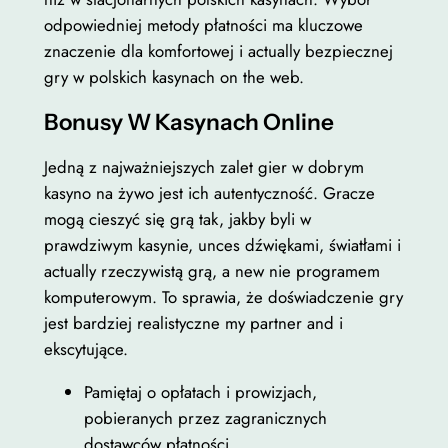
odpowiedniej metody płatności ma kluczowe
znaczenie dla komfortowej i actually bezpiecznej
gry w polskich kasynach on the web.
Bonusy W Kasynach Online
Jedną z najważniejszych zalet gier w dobrym
kasyno na żywo jest ich autentyczność. Gracze
mogą cieszyć się grą tak, jakby byli w
prawdziwym kasynie, unces dźwiękami, światłami i
actually rzeczywistą grą, a new nie programem
komputerowym. To sprawia, że doświadczenie gry
jest bardziej realistyczne my partner and i
ekscytujące.
Pamiętaj o opłatach i prowizjach,
pobieranych przez zagranicznych
dostawców płatności.