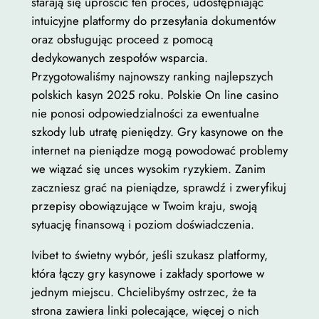
starają się uprościć ten proces, udostępniając
intuicyjne platformy do przesyłania dokumentów
oraz obsługując proceed z pomocą
dedykowanych zespołów wsparcia.
Przygotowaliśmy najnowszy ranking najlepszych
polskich kasyn 2025 roku. Polskie On line casino
nie ponosi odpowiedzialności za ewentualne
szkody lub utratę pieniędzy. Gry kasynowe on the
internet na pieniądze mogą powodować problemy
we wiązać się unces wysokim ryzykiem. Zanim
zaczniesz grać na pieniądze, sprawdź i zweryfikuj
przepisy obowiązujące w Twoim kraju, swoją
sytuację finansową i poziom doświadczenia.
Ivibet to świetny wybór, jeśli szukasz platformy,
która łączy gry kasynowe i zakłady sportowe w
jednym miejscu. Chcielibyśmy ostrzec, że ta
strona zawiera linki polecające, więcej o nich