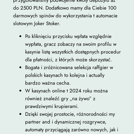
przygotowaliśmy podwojenie kwoty depozytu aż
do 2500 PLN. Dodatkowo mamy dla Ciebie 100
darmowych spinów do wykorzystania t automacie
slotowym Joker Stoker.
Po kliknięciu przycisku wpłata względnie
wypłata, gracz zobaczy na swoim profilu w
kasynie listę wszystkich dostępnych procedur
dla płatności, z których może skorzystać.
Bogata i zróżnicowana selekcja raffgier w
polskich kasynach to kolejna i actually
bardzo ważna cecha.
W kasynach online t 2024 roku można
również znaleźć gry „na żywo” z
prawdziwymi krupierami.
Dzięki swojej prostocie, różnorodności my
partner and i dynamicznej rozgrywce,
automaty przyciągają zarówno nowych, jak i