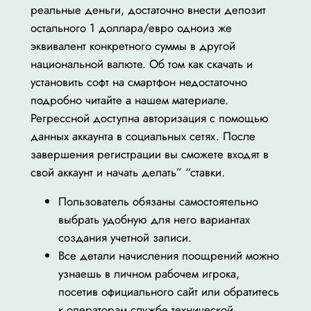
реальные деньги, достаточно внести депозит
остального 1 доллара/евро одноиз же
эквивалент конкретного суммы в другой
национальной валюте. Об том как скачать и
установить софт на смартфон недостаточно
подробно читайте а нашем материале.
Регрессной доступна авторизация с помощью
данных аккаунта в социальных сетях. После
завершения регистрации вы сможете входят в
свой аккаунт и начать делать” “ставки.
Пользователь обязаны самостоятельно
выбрать удобную для него вариантах
создания учетной записи.
Все детали начисления поощрений можно
узнаешь в личном рабочем игрока,
посетив официального сайт или обратитесь
к операторам службе технической