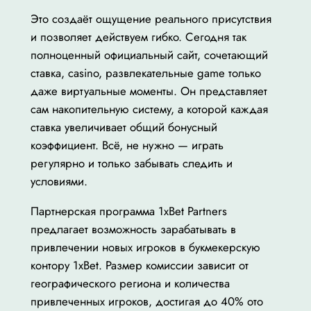
Это создаёт ощущение реального присутствия
и позволяет действуем гибко. Сегодня так
полноценный официальный сайт, сочетающий
ставка, casino, развлекательные game только
даже виртуальные моменты. Он представляет
сам накопительную систему, а которой каждая
ставка увеличивает общий бонусный
коэффициент. Всё, не нужно — играть
регулярно и только забывать следить и
условиями.
Партнерская программа 1xBet Partners
предлагает возможность зарабатывать в
привлечении новых игроков в букмекерскую
контору 1xBet. Размер комиссии зависит от
географического региона и количества
привлеченных игроков, достигая до 40% ото