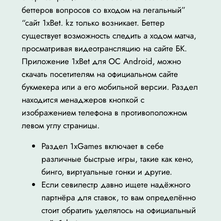
беттеров вопросов со входом на легальный”
“сайт 1xBet. kz только возникает. Беттер
существует возможность следить а ходом матча,
просматривая видеотрансляцию на сайте БК.
Приложение 1xBet для ОС Android, можно
скачать посетителям на официальном сайте
букмекера или а его мобильной версии. Раздел
находится менаджеров кнопкой с
изображением телефона в противоположном
левом углу страницы.
Раздел 1xGames включает в себе
различные быстрые игры, такие как кено,
бинго, виртуальные гонки и другие.
Если севилестр давно ищете надёжного
партнёра для ставок, то вам определённо
стоит обратить уделялось на официальный