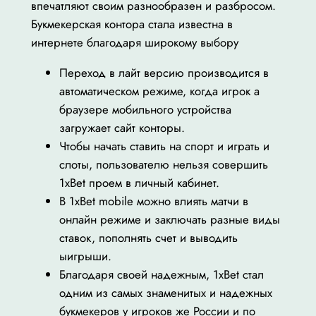
впечатляют своим разнообразен и разбросом.
Букмекерская контора стала известна в
интернете благодаря широкому выбору
Переход в лайт версию производится в
автоматическом режиме, когда игрок а
браузере мобильного устройства
загружает сайт конторы.
Чтобы начать ставить на спорт и играть и
слоты, пользователю нельзя совершить
1xBet проем в личный кабинет.
В 1xBet mobile можно влиять матчи в
онлайн режиме и заключать разные виды
ставок, пополнять счет и выводить
ыигрыши.
Благодаря своей надежным, 1xBet стал
одним из самых знаменитых и надежных
букмекеров у игроков же России и по