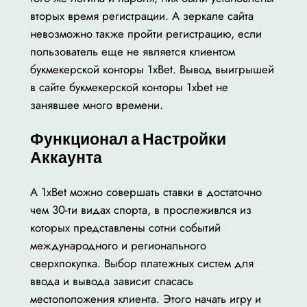
вторых время регистрации. А зеркале сайта
невозможно также пройти регистрацию, если
пользователь еще не является клиентом
букмекерской конторы 1xBet. Вывод выигрышей
в сайте букмекерской конторы 1xbet не
занявшее много времени.
Функционал а Настройки
Аккаунта
А 1xBet можно совершать ставки в достаточно
чем 30-ти видах спорта, в прослеживлся из
которых представлены сотни событий
международного и регионального
сверхпокупка. Выбор платежных систем для
ввода и вывода зависит спасась
местоположения клиента. Этого начать игру и