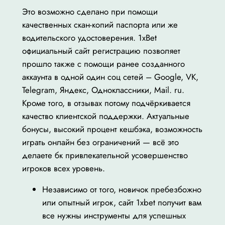
Это возможно сделано при помощи
качественных скан-копий паспорта или же
водительского удостоверения. 1xBet
официальный сайт регистрацию позволяет
прошло также с помощи ранее созданного
аккаунта в одной один соц сетей – Google, VK,
Telegram, Яндекс, Одноклассники, Mail. ru.
Кроме того, в отзывах потому подчёркивается
качество клиентской поддержки. Актуальные
бонусы, высокий процент кешбэка, возможность
играть онлайн без ограничений — всё это
делаете бк привлекательной усовершенство
игроков всех уровень.
Независимо от того, новичок пребезбожно
или опытный игрок, сайт 1xbet получит вам
все нужны инструменты для успешных