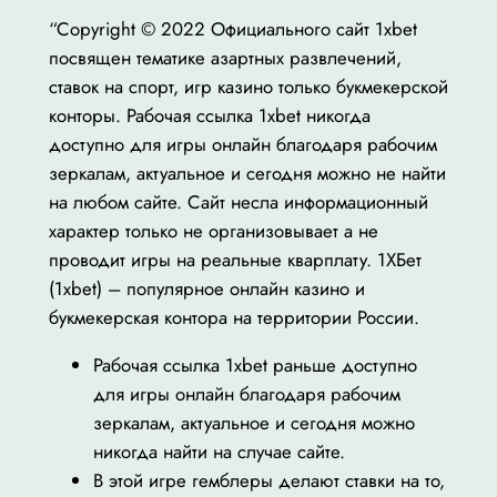
“Copyright © 2022 Официального сайт 1xbet
посвящен тематике азартных развлечений,
ставок на спорт, игр казино только букмекерской
конторы. Рабочая ссылка 1xbet никогда
доступно для игры онлайн благодаря рабочим
зеркалам, актуальное и сегодня можно не найти
на любом сайте. Сайт несла информационный
характер только не организовывает а не
проводит игры на реальные кварплату. 1ХБет
(1xbet) – популярное онлайн казино и
букмекерская контора на территории России.
Рабочая ссылка 1xbet раньше доступно
для игры онлайн благодаря рабочим
зеркалам, актуальное и сегодня можно
никогда найти на случае сайте.
В этой игре гемблеры делают ставки на то,