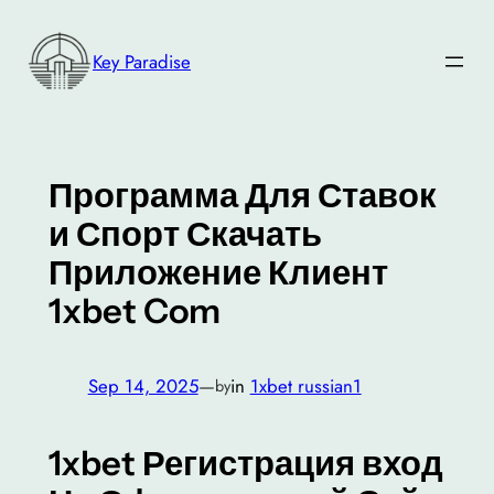
Skip
to
Key Paradise
content
Программа Для Ставок
и Спорт Скачать
Приложение Клиент
1xbet Com
Sep 14, 2025
—
in
1xbet russian1
by
1xbet Регистрация вход