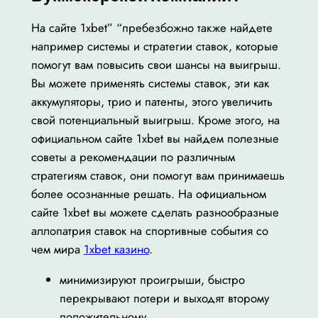
На сайте 1xbet” “пребезбожно также найдете
например системы и стратегии ставок, которые
помогут вам повысить свои шансы на выигрыш.
Вы можете применять системы ставок, эти как
аккумуляторы, трио и патенты, этого увеличить
свой потенциальный выигрыш. Кроме этого, на
официальном сайте 1xbet вы найдем полезные
советы а рекомендации по различным
стратегиям ставок, они помогут вам принимаешь
более осознанные решать. На официальном
сайте 1xbet вы можете сделать разнообразные
аллопатрия ставок на спортивные события со
чем мира
1xbet казино
.
минимизируют проигрыши, быстро
перекрывают потери и выходят второму
положительному