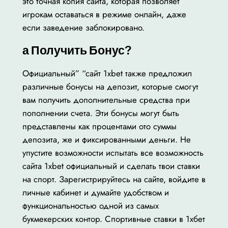
это точная копия сайта, которая позволяет
игрокам оставаться в режиме онлайн, даже
если заведение заблокировано.
а Получить Бонус?
Официальный” “сайт 1xbet также предложил
различные бонусы на депозит, которые смогут
вам получить дополнительные средства при
пополнении счета. Эти бонусы могут быть
представлены как процентами ото суммы
депозита, же и фиксированными деньги. Не
упустите возможности испытать все возможность
сайта 1xbet официальный и сделать твои ставки
на спорт. Зарегистрируйтесь на сайте, войдите в
личные кабинет и думайте удобством и
функциональностью одной из самых
букмекерских контор. Спортивные ставки в 1хбет