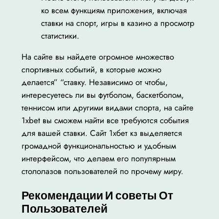
ко всем функциям приложения, включая
ставки на спорт, игры в казино а просмотр
статистики.
На сайте вы найдете огромное множество
спортивных событий, в которые можно
делается” “ставку. Независимо от чтобы,
интересуетесь ли вы футболом, баскетболом,
теннисом или другими видами спорта, на сайте
1xbet вы сможем найти все требуются события
для вашей ставки. Сайт 1хбет кз выделяется
громадной функциональностью и удобным
интерфейсом, что делаем его популярным
стололазов пользователей по прочему миру.
Рекомендации И советы От
Пользователей