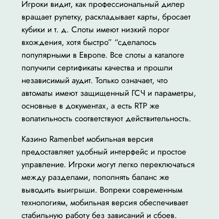
Игроки видит, как профессиональный дилер
вращает рулетку, раскладывает карты, бросает
кубики и т. д. Слоты имеют низкий порог
вхождения, хотя быстро” “сделалось
популярными в Европе. Все слоты а каталоге
получили сертификаты качества и прошли
независимый аудит. Только означает, что
автоматы имеют защищенный ГСЧ и параметры,
основные в документах, а есть RTP же
волатильность соответствуют действительность.
Казино Ramenbet мобильная версия
предоставляет удобный интерфейс и простое
управление. Игроки могут легко переключаться
между разделами, пополнять баланс же
выводить выигрыши. Вопреки современным
технологиям, мобильная версия обеспечивает
стабильную работу без зависаний и сбоев.