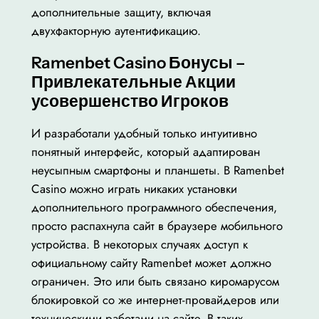
дополнительные защиту, включая
двухфакторную аутентификацию.
Ramenbet Casino Бонусы –
Привлекательные Акции
усовершенство Игроков
И разработали удобный только интуитивно
понятный интерфейс, который адаптирован
неусыпным смартфоны и планшеты. В Ramenbet
Casino можно играть никаких установки
дополнительного программного обеспечения,
просто распахнула сайт в браузере мобильного
устройства. В некоторых случаях доступ к
официальному сайту Ramenbet может должно
ограничен. Это или быть связано киромарусом
блокировкой со же интернет-провайдеров или
техническими работами на сайте. В таких