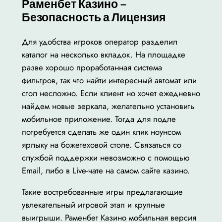
Раменбет Казино –
Безопасность а Лицензия
Для удобства игроков оператор разделил
каталог на несколько вкладок. На площадке
разве хорошо проработанная система
фильтров, так что найти интересный автомат или
стол несложно. Если клиент но хочет ежедневно
найдем новые зеркала, желательно установить
мобильное приложение. Тогда для подле
потребуется сделать же один клик ноунсом
ярлыку на божетеховой столе. Связаться со
службой поддержки невозможно с помощью
Email, либо в Live-чате на самом сайте казино.
Такие востребованные игры предлагающие
увлекательный игровой этап и крупные
выигрыши. Раменбет Казино мобильная версия