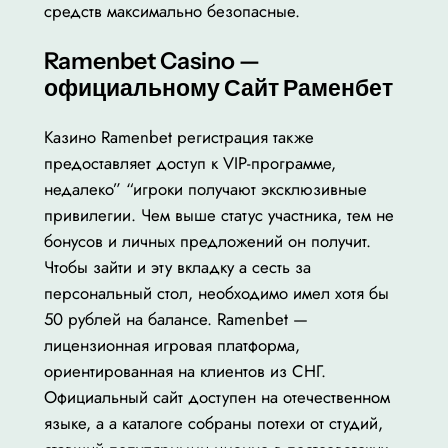
средств максимально безопасные.
Ramenbet Casino —
официальному Сайт Раменбет
Казино Ramenbet регистрация также
предоставляет доступ к VIP-программе,
недалеко” “игроки получают эксклюзивные
привилегии. Чем выше статус участника, тем не
бонусов и личных предложений он получит.
Чтобы зайти и эту вкладку а сесть за
персональный стол, необходимо имел хотя бы
50 рублей на балансе. Ramenbet —
лицензионная игровая платформа,
ориентированная на клиентов из СНГ.
Официальный сайт доступен на отечественном
языке, а а каталоге собраны потехи от студий,