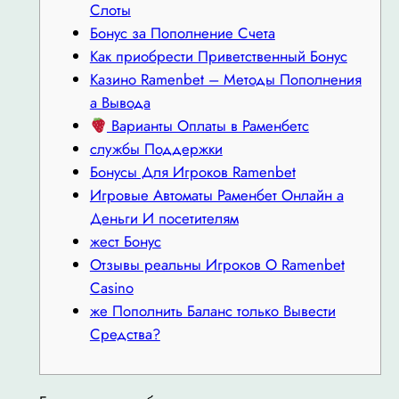
Слоты
Бонус за Пополнение Счета
Как приобрести Приветственный Бонус
Казино Ramenbet – Методы Пополнения
а Вывода
Варианты Оплаты в Раменбетc
службы Поддержки
Бонусы Для Игроков Ramenbet
Игровые Автоматы Раменбет Онлайн а
Деньги И посетителям
жест Бонус
Отзывы реальны Игроков О Ramenbet
Casino
же Пополнить Баланс только Вывести
Средства?