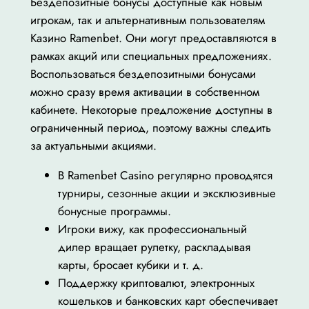
Бездепозитные бонусы доступные как новым
игрокам, так и альтернативным пользователям
Казино Ramenbet. Они могут предоставляются в
рамках акций или специальных предложениях.
Воспользоваться бездепозитными бонусами
можно сразу время активации в собственном
кабинете. Некоторые предложение доступны в
ограниченный период, поэтому важны следить
за актуальными акциями.
В Ramenbet Casino регулярно проводятся
турниры, сезонные акции и эксклюзивные
бонусные программы.
Игроки вижу, как профессиональный
дилер вращает рулетку, раскладывая
карты, бросает кубики и т. д.
Поддержку криптовалют, электронных
кошельков и банковских карт обеспечивает