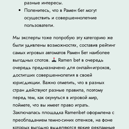
разные интересы.
Поленитесь, что в Рамен бет могут
осуществить и совершеннолетние
пользователи.
Мы эксперты тоже попробую эту категорию же
были удивлены возможностях, составив рейтинг
самых игровых автоматов Рамен Бет наиболее
выгодных слотов.
Ramen bet в очередь
очередь предназначено для онлайн-игроков,
достигших совершеннолетия в своей
юрисдикции. Важно отметить, что в разных
стран действуют разные правила, поэтому
перед тем, как окунуться в игровой мир,
поймете, что вы имеет право играть.
Заключалась площадка Ramenbet оформлена с
преобладанием темно-синих оттенков, на фоне
которых выгодно выделяются яркие рекламные