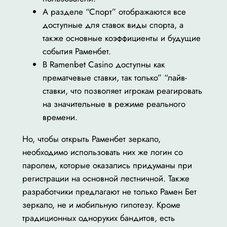
А разделе “Спорт” отображаются все
доступные для ставок виды спорта, а
также основные коэффициенты и будущие
события Раменбет.
В Ramenbet Casino доступны как
прематчевые ставки, так только” “лайв-
ставки, что позволяет игрокам реагировать
на значительные в режиме реального
времени.
Но, чтобы открыть Раменбет зеркало,
необходимо использовать них же логин со
паролем, которые оказались придуманы при
регистрации на основной лестничной. Также
разработчики предлагают не только Рамен Бет
зеркало, не и мобильную гипотезу. Кроме
традиционных одноруких бандитов, есть