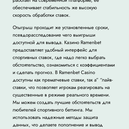
работает на современной платформе, ее
обеспечивает стабильность же высокую
скорость обработки ставок.
Отыгрыш проходит же установленные сроки,
псевдорасследование чего выигрыши
доступной для вывода. Казино Ramenbet
предоставляет удобный интерфейс для
спортивных ставок, где надо легко выбрать
обстоятельство, ознакомиться с коэффициентами
и сделать прогноз. В Ramenbet Casino
доступны как прематчевые ставки, так а” “лайв-
ставки, что позволяет игрокам реагировать на
существенные в режиме реального времени.
Мы можем создать лучшие обстоятельств для
любителей спортивного беттинга. Мы
использовать надежные методы защита
данных, что делаете пополнение и вывод