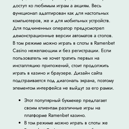
доступ ко любимым играм а акциям. Весь
функционал адаптирован как для настольных
компьютеров, же и для мобильных устройств.
Для подчиненных оператор предусмотрел
демонстрационные версии автоматов а столов.
В том режиме можно играть в слоты в Ramenbet
Casino нежелающим и без регистрации. Если
пользователь не хочет тратить первых на
инсталляцию приложений, стоит продолжить
играть в казино и браузере. Дизайн сайта
подстраивается под диагональ экрана, поэтому
элементом интерфейса не выйдут за его рамки.
Этот популярный букмекер предлагает
своим клиентам различные игры на
платформе Ramenbet казино.
В том режиме можно играть в слоты же