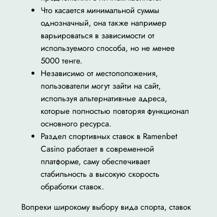
Что касается минимальной суммы
однозначный, она также например
варьироваться в зависимости от
используемого способа, но не менее
5000 тенге.
Независимо от местоположения,
пользователи могут зайти на сайт,
используя альтернативные адреса,
которые полностью повторяя функционал
основного ресурса.
Раздел спортивных ставок в Ramenbet
Casino работает в современной
платформе, саму обеспечивает
стабильность а высокую скорость
обработки ставок.
Вопреки широкому выбору вида спорта, ставок