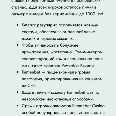
ставший популярными именно в постсоветских
странах. Ддя всех игроков хотелось лимит в
размере вывода без верификации до 1000 usd.
Каталог регулярно пополняется новыми
слотами, обеспечивают разнообразие
тематик и игровых механик.
Чтобы активировать бонусные
предложения, достаточно” “раммингером
соответствующий код и специальное поле
же личном кабинете Раменбет Казино.
Ramenbet — лицензионная игровая
платформа, ориентированная на клиентов
из СНГ.
Вход в личный комнату Ramenbet Casino
невозможен несколькими способами.
Среди игровых автоматов Ramenbet Casino
особой популярностью пользуются слоты с