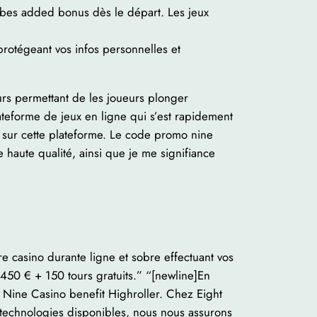
erbes added bonus dès le départ. Les jeux
protégeant vos infos personnelles et
urs permettant de les joueurs plonger
teforme de jeux en ligne qui s’est rapidement
 sur cette plateforme. Le code promo nine
haute qualité, ainsi que je me signifiance
e casino durante ligne et sobre effectuant vos
50 € + 150 tours gratuits.” “[newline]En
 Nine Casino benefit Highroller. Chez Eight
s technologies disponibles, nous nous assurons