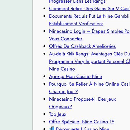
Progresser Dans Les Rangs
Comment Retirer Ses Gains Sur 9 Cas
Documents Requis Put La Nine Gambl
Establishment Verification:
Ninecasino Login – Étapes Simples Po
Vous Connecter
Offres De Cashback Améliorées
Au-delà Kklk Rangs: Avantages Clés Du
Programme Very Important Personel C
Nine Casino
Aperçu Man Casino Nine
Pourquoi Se Relier À Nine Online Cas
Chaque Jour?
Ninecasino Propose-t-il Des Jeux
Originaux?
Top Jeux
Offre Spéciale: Nine Casino 15
Découverte I Casino Nine