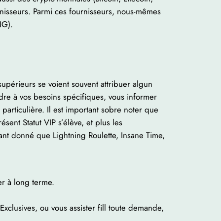
rnisseurs. Parmi ces fournisseurs, nous-mêmes
NG).
supérieurs se voient souvent attribuer algun
dre à vos besoins spécifiques, vous informer
particulière. Il est important sobre noter que
sent Statut VIP s’élève, et plus les
ant donné que Lightning Roulette, Insane Time,
r à long terme.
Exclusives, ou vous assister fill toute demande,