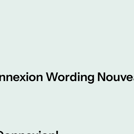
nnexion Wording Nouve