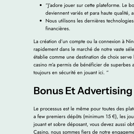
“J’adore jouer sur cette plateforme. Le 
deviennent variés et para haute qualité, a
Nous utilisons les dernières technologies
financières.
La création d’un compte ou la connexion à Nine
rapidement dans le marché de notre vaste séle
établie comme une destination de choix serve 
casino m’a permis de bénéficier de superbes ad
toujours en sécurité en jouant ici. “
Bonus Et Advertising
Le processus est le même pour toutes des plate
a few premiers dépôts (minimum 15 €), les jo
jouant et sobre déposant, vous devez aussi ob
Casino, nous sommes fiers de notre engagement 