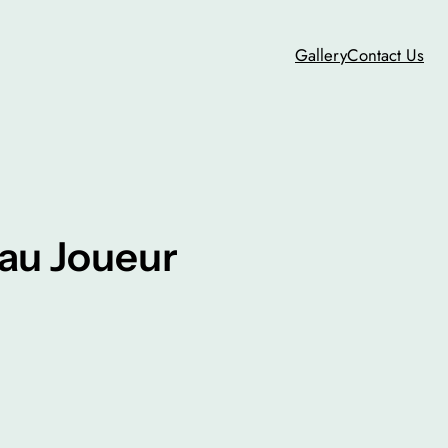
Gallery
Contact Us
au Joueur