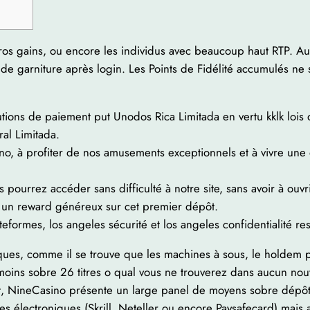
gros gains, ou encore les individus avec beaucoup haut RTP. 
de garniture après login. Les Points de Fidélité accumulés ne
solutions de paiement put Unodos Rica Limitada en vertu kklk lo
al Limitada.
ino, à profiter de nos amusements exceptionnels et à vivre une
us pourrez accéder sans difficulté à notre site, sans avoir à ouv
 un reward généreux sur cet premier dépôt.
formes, los angeles sécurité et los angeles confidentialité res
ques, comme il se trouve que les machines à sous, le holdem 
 moins sobre 26 titres o qual vous ne trouverez dans aucun nou
t, NineCasino présente un large panel de moyens sobre dépôt.
es électroniques (Skrill, Neteller ou encore Paysafecard) mais a