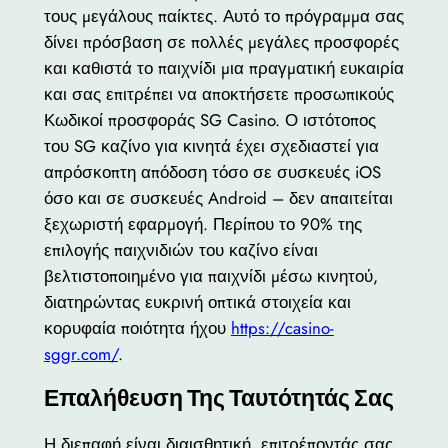
τους μεγάλους παίκτες. Αυτό το πρόγραμμα σας
δίνει πρόσβαση σε πολλές μεγάλες προσφορές
και καθιστά το παιχνίδι μια πραγματική ευκαιρία
και σας επιτρέπει να αποκτήσετε προσωπικούς
Κωδικοί προσφοράς SG Casino. Ο ιστότοπος
του SG καζίνο για κινητά έχει σχεδιαστεί για
απρόσκοπτη απόδοση τόσο σε συσκευές iOS
όσο και σε συσκευές Android – δεν απαιτείται
ξεχωριστή εφαρμογή. Περίπου το 90% της
επιλογής παιχνιδιών του καζίνο είναι
βελτιστοποιημένο για παιχνίδι μέσω κινητού,
διατηρώντας ευκρινή οπτικά στοιχεία και
κορυφαία ποιότητα ήχου
https://casino-
sggr.com/
.
Επαλήθευση Της Ταυτότητάς Σας
Η διεπαφή είναι διαισθητική, επιτρέποντάς σας