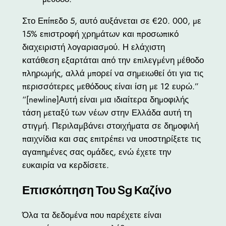
Στο Επίπεδο 5, αυτό αυξάνεται σε €20. 000, με
15% επιστροφή χρημάτων και προσωπικό
διαχειριστή λογαριασμού. Η ελάχιστη
κατάθεση εξαρτάται από την επιλεγμένη μέθοδο
πληρωμής, αλλά μπορεί να σημειωθεί ότι για τις
περισσότερες μεθόδους είναι ίση με 12 ευρώ.”
“[newline]Αυτή είναι μια ιδιαίτερα δημοφιλής
τάση μεταξύ των νέων στην Ελλάδα αυτή τη
στιγμή. Περιλαμβάνει στοιχήματα σε δημοφιλή
παιχνίδια και σας επιτρέπει να υποστηρίξετε τις
αγαπημένες σας ομάδες, ενώ έχετε την
ευκαιρία να κερδίσετε.
Επισκόπηση Του Sg Καζίνο
Όλα τα δεδομένα που παρέχετε είναι