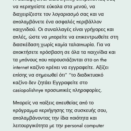
να περιηγείστε εύκολα στα μενού, να
διαχειρίζεστε τον λογαριασμό σας και να
απολαμβάνετε ένα ασφαλές περιβάλλον
παιχνιδιού. Οι συναλλαγές είναι γρήγορες και
απλές, ώστε να μπορείτε να επικεντρωθείτε στη
διασκέδαση χωρίς καμία ταλαιπωρία. Για να
αποκτήσετε πρόσβαση σε όλα τα παιχνίδια και
τα μπόνους που παρουσιάζονται στο on the
internet καζίνο πρέπει να εγγραφείτε. Αξίζει
επίσης να σημειωθεί ότι” “το διαδικτυακό
καζίνο δεν ζητάει Εγγραφείτε στο
casiopolishnye προσωπικές πληροφορίες.
Μπορείς να παίξεις απευθείας από το
πρόγραμμα περιήγησης της συσκευής σου,
απολαμβάνοντας την ίδια ποιότητα και
λειτουργικότητα με την personal computer