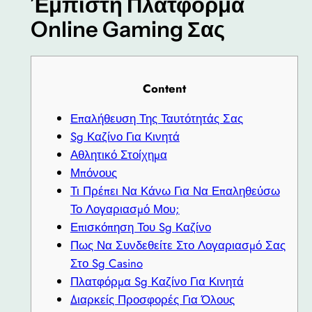
Έμπιστη Πλατφόρμα
Online Gaming Σας
Content
Επαλήθευση Της Ταυτότητάς Σας
Sg Καζίνο Για Κινητά
Αθλητικό Στοίχημα
Μπόνους
Τι Πρέπει Να Κάνω Για Να Επαληθεύσω
Το Λογαριασμό Μου;
Επισκόπηση Του Sg Καζίνο
Πως Να Συνδεθείτε Στο Λογαριασμό Σας
Στο Sg Casino
Πλατφόρμα Sg Καζίνο Για Κινητά
Διαρκείς Προσφορές Για Όλους