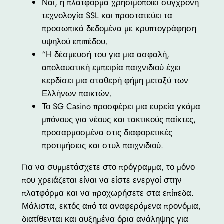
Ναι, η πλατφόρμα χρησιμοποιεί σύγχρονη
τεχνολογία SSL και προστατεύει τα
προσωπικά δεδομένα με κρυπτογράφηση
υψηλού επιπέδου.
“Η δέσμευσή του για μια ασφαλή,
απολαυστική εμπειρία παιχνιδιού έχει
κερδίσει μια σταθερή φήμη μεταξύ των
Ελλήνων παικτών.
Το SG Casino προσφέρει μια ευρεία γκάμα
μπόνους για νέους και τακτικούς παίκτες,
προσαρμοσμένα στις διαφορετικές
προτιμήσεις και στυλ παιχνιδιού.
Για να συμμετάσχετε στο πρόγραμμα, το μόνο
που χρειάζεται είναι να είστε ενεργοί στην
πλατφόρμα και να προχωρήσετε στα επίπεδα.
Μάλιστα, εκτός από τα αναφερόμενα προνόμια,
διατίθενται και αυξημένα όρια ανάληψης για