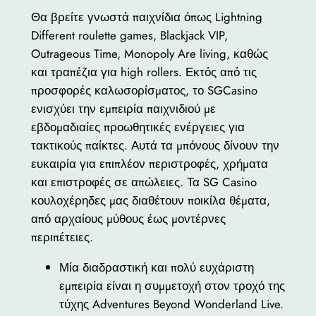
Θα βρείτε γνωστά παιχνίδια όπως Lightning
Different roulette games, Blackjack VIP,
Outrageous Time, Monopoly Are living, καθώς
και τραπέζια για high rollers. Εκτός από τις
προσφορές καλωσορίσματος, το SGCasino
ενισχύει την εμπειρία παιχνιδιού με
εβδομαδιαίες προωθητικές ενέργειες για
τακτικούς παίκτες. Αυτά τα μπόνους δίνουν την
ευκαιρία για επιπλέον περιστροφές, χρήματα
και επιστροφές σε απώλειες. Τα SG Casino
κουλοχέρηδες μας διαθέτουν ποικίλα θέματα,
από αρχαίους μύθους έως μοντέρνες
περιπέτειες.
Μία διαδραστική και πολύ ευχάριστη
εμπειρία είναι η συμμετοχή στον τροχό της
τύχης Adventures Beyond Wonderland Live.