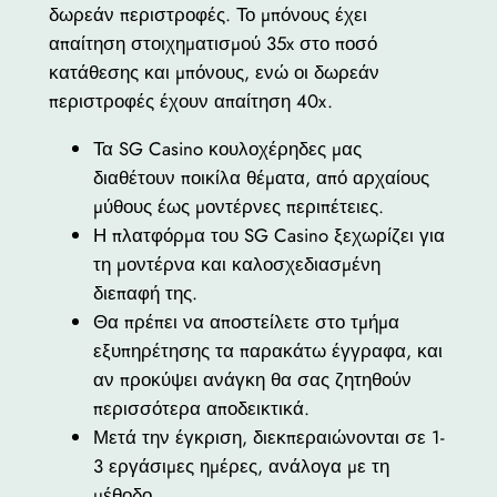
δωρεάν περιστροφές. Το μπόνους έχει
απαίτηση στοιχηματισμού 35x στο ποσό
κατάθεσης και μπόνους, ενώ οι δωρεάν
περιστροφές έχουν απαίτηση 40x.
Τα SG Casino κουλοχέρηδες μας
διαθέτουν ποικίλα θέματα, από αρχαίους
μύθους έως μοντέρνες περιπέτειες.
Η πλατφόρμα του SG Casino ξεχωρίζει για
τη μοντέρνα και καλοσχεδιασμένη
διεπαφή της.
Θα πρέπει να αποστείλετε στο τμήμα
εξυπηρέτησης τα παρακάτω έγγραφα, και
αν προκύψει ανάγκη θα σας ζητηθούν
περισσότερα αποδεικτικά.
Μετά την έγκριση, διεκπεραιώνονται σε 1-
3 εργάσιμες ημέρες, ανάλογα με τη
μέθοδο.