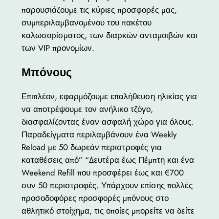
παρουσιάζουμε τις κύριες προσφορές μας,
συμπεριλαμβανομένου του πακέτου
καλωσορίσματος, των διαρκών ανταμοιβών και
των VIP προνομίων.
Μπόνους
Επιπλέον, εφαρμόζουμε επαλήθευση ηλικίας για
να αποτρέψουμε τον ανήλικο τζόγο,
διασφαλίζοντας έναν ασφαλή χώρο για όλους.
Παραδείγματα περιλαμβάνουν ένα Weekly
Reload με 50 δωρεάν περιστροφές για
καταθέσεις από” “Δευτέρα έως Πέμπτη και ένα
Weekend Refill που προσφέρει έως και €700
συν 50 περιστροφές. Υπάρχουν επίσης πολλές
προσοδοφόρες προσφορές μπόνους στο
αθλητικό στοίχημα, τις οποίες μπορείτε να δείτε