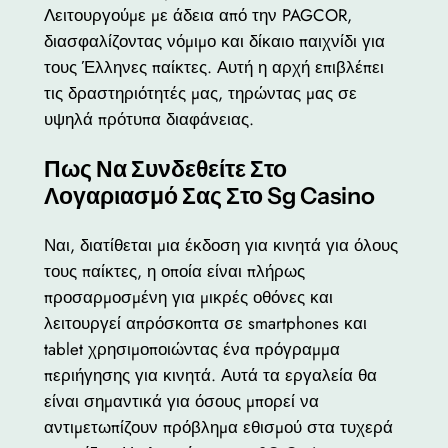
Λειτουργούμε με άδεια από την PAGCOR,
διασφαλίζοντας νόμιμο και δίκαιο παιχνίδι για
τους Έλληνες παίκτες. Αυτή η αρχή επιβλέπει
τις δραστηριότητές μας, τηρώντας μας σε
υψηλά πρότυπα διαφάνειας.
Πως Να Συνδεθείτε Στο
Λογαριασμό Σας Στο Sg Casino
Ναι, διατίθεται μια έκδοση για κινητά για όλους
τους παίκτες, η οποία είναι πλήρως
προσαρμοσμένη για μικρές οθόνες και
λειτουργεί απρόσκοπτα σε smartphones και
tablet χρησιμοποιώντας ένα πρόγραμμα
περιήγησης για κινητά. Αυτά τα εργαλεία θα
είναι σημαντικά για όσους μπορεί να
αντιμετωπίζουν πρόβλημα εθισμού στα τυχερά