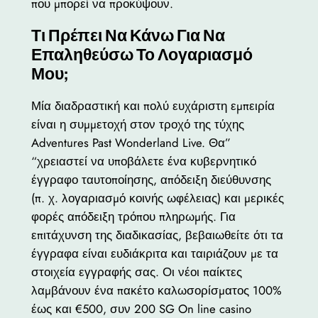
που μπορεί να προκύψουν.
Τι Πρέπει Να Κάνω Για Να
Επαληθεύσω Το Λογαριασμό
Μου;
Μία διαδραστική και πολύ ευχάριστη εμπειρία
είναι η συμμετοχή στον τροχό της τύχης
Adventures Past Wonderland Live. Θα”
“χρειαστεί να υποβάλετε ένα κυβερνητικό
έγγραφο ταυτοποίησης, απόδειξη διεύθυνσης
(π. χ. λογαριασμό κοινής ωφέλειας) και μερικές
φορές απόδειξη τρόπου πληρωμής. Για
επιτάχυνση της διαδικασίας, βεβαιωθείτε ότι τα
έγγραφα είναι ευδιάκριτα και ταιριάζουν με τα
στοιχεία εγγραφής σας. Οι νέοι παίκτες
λαμβάνουν ένα πακέτο καλωσορίσματος 100%
έως και €500, συν 200 SG On line casino