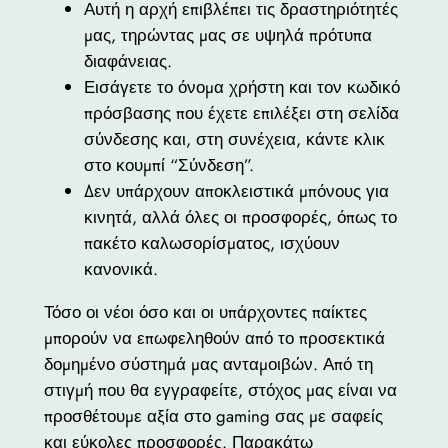
Αυτή η αρχή επιβλέπει τις δραστηριότητές
μας, τηρώντας μας σε υψηλά πρότυπα
διαφάνειας.
Εισάγετε το όνομα χρήστη και τον κωδικό
πρόσβασης που έχετε επιλέξει στη σελίδα
σύνδεσης και, στη συνέχεια, κάντε κλικ
στο κουμπί “Σύνδεση”.
Δεν υπάρχουν αποκλειστικά μπόνους για
κινητά, αλλά όλες οι προσφορές, όπως το
πακέτο καλωσορίσματος, ισχύουν
κανονικά.
Τόσο οι νέοι όσο και οι υπάρχοντες παίκτες
μπορούν να επωφεληθούν από το προσεκτικά
δομημένο σύστημά μας ανταμοιβών. Από τη
στιγμή που θα εγγραφείτε, στόχος μας είναι να
προσθέτουμε αξία στο gaming σας με σαφείς
και εύκολες προσφορές. Παρακάτω