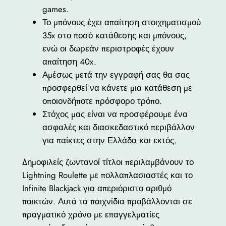
games.
Το μπόνους έχει απαίτηση στοιχηματισμού
35x στο ποσό κατάθεσης και μπόνους,
ενώ οι δωρεάν περιστροφές έχουν
απαίτηση 40x.
Αμέσως μετά την εγγραφή σας θα σας
προσφερθεί να κάνετε μια κατάθεση με
οποιονδήποτε πρόσφορο τρόπο.
Στόχος μας είναι να προσφέρουμε ένα
ασφαλές και διασκεδαστικό περιβάλλον
για παίκτες στην Ελλάδα και εκτός.
Δημοφιλείς ζωντανοί τίτλοι περιλαμβάνουν το
Lightning Roulette με πολλαπλασιαστές και το
Infinite Blackjack για απεριόριστο αριθμό
παικτών. Αυτά τα παιχνίδια προβάλλονται σε
πραγματικό χρόνο με επαγγελματίες