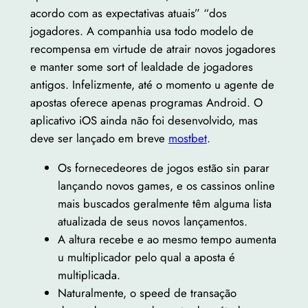
acordo com as expectativas atuais” “dos
jogadores. A companhia usa todo modelo de
recompensa em virtude de atrair novos jogadores
e manter some sort of lealdade de jogadores
antigos. Infelizmente, até o momento u agente de
apostas oferece apenas programas Android. O
aplicativo iOS ainda não foi desenvolvido, mas
deve ser lançado em breve
mostbet
.
Os fornecedeores de jogos estão sin parar
lançando novos games, e os cassinos online
mais buscados geralmente têm alguma lista
atualizada de seus novos lançamentos.
A altura recebe e ao mesmo tempo aumenta
u multiplicador pelo qual a aposta é
multiplicada.
Naturalmente, o speed de transação