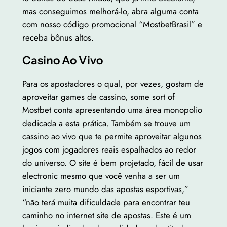
mas conseguimos melhorá-lo, abra alguma conta
com nosso código promocional “MostbetBrasil” e
receba bônus altos.
Casino Ao Vivo
Para os apostadores o qual, por vezes, gostam de
aproveitar games de cassino, some sort of
Mostbet conta apresentando uma área monopolio
dedicada a esta prática. Também se trouve um
cassino ao vivo que te permite aproveitar algunos
jogos com jogadores reais espalhados ao redor
do universo. O site é bem projetado, fácil de usar
electronic mesmo que você venha a ser um
iniciante zero mundo das apostas esportivas,”
“não terá muita dificuldade para encontrar teu
caminho no internet site de apostas. Este é um