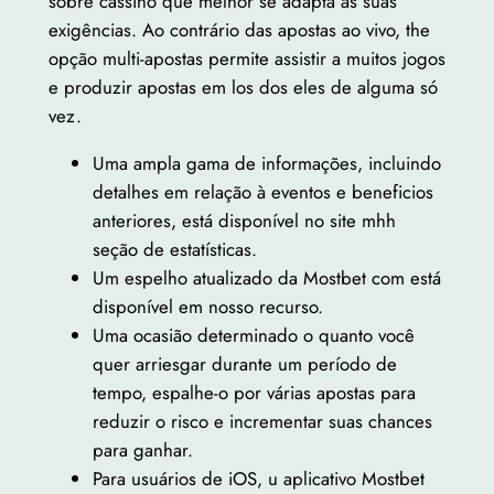
sobre cassino que melhor se adapta às suas
exigências. Ao contrário das apostas ao vivo, the
opção multi-apostas permite assistir a muitos jogos
e produzir apostas em los dos eles de alguma só
vez.
Uma ampla gama de informações, incluindo
detalhes em relação à eventos e beneficios
anteriores, está disponível no site mhh
seção de estatísticas.
Um espelho atualizado da Mostbet com está
disponível em nosso recurso.
Uma ocasião determinado o quanto você
quer arriesgar durante um período de
tempo, espalhe-o por várias apostas para
reduzir o risco e incrementar suas chances
para ganhar.
Para usuários de iOS, u aplicativo Mostbet