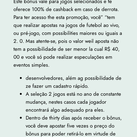
Este bônus vale para jogos selecionados e te
oferece 100% de cashback em caso de derrota.
Para ter acesso the esta promoção, você” “tem
que realizar apostas na jogos de futebol ao vivo,
ou pré-jogo, com possibilities maiores ou iguais a
2. 0. Mas atente-se, pois o valor weil aposta não
tem a possibilidade de ser menor la cual R$ 40,
00 e você só pode realizar especulações em
eventos simples.
desenvolvedores, além ag possibilidade de
ze fazer um cadastro rápido.
A seleção 2 jogos está no ano de constante
mudança, nestes casos cada jogador
encontrará algo adequado pra eles.
Dentro de thirty dias após receber o bônus,
você deve apostar five vezes o preço do
bônus para poder retirá-lo em virtude de