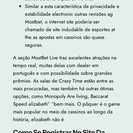
Similar a esta característica de privacidade e
estabilidade electronic outras revisões ag
Mostbet, o internet site poderia ser
chamado de site indudable de esportes at
the as apostas em cassinos são quase
seguras.
A seção MostBet Live traz excelentes atrações na
tempo real, muitas delas com dealer em
português e com possibilidade sobre grandes
prêmios. As salas de Crazy Time estão entre as
mais procuradas, mas também há outras ótimas
opções, como Monopoly Are living, Baccarat
Speed elizabeth” “bem mais. O pôquer é o game
mais popular no meio de cassinos ao longo da
história, elizabeth não é
Como Se Registrar No Site Da