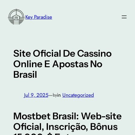
Skip
to
Key Paradise
content
Site Oficial De Cassino
Online E Apostas No
Brasil
Jul 9, 2025
—
in
Uncategorized
by
Mostbet Brasil: Web-site
Oficial, Inscrição, Bônus