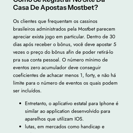
Casa De Apostas Mostbet?
Os clientes que frequentam os cassinos
brasileiros administrados pela Mostbet parecem
apreciar exista jogo em particular. Dentro de 30
dias após receber o bônus, você deve apostar 5
vezes o preço do bônus afin de poder retirá-lo
pra sua conta pessoal. O número mínimo de
eventos zero acumulador deve conseguir
coeficientes de achacar menos 1, forty, e não há
limite para o número de eventos os quais podem
ser incluídos.
Entretanto, o aplicativo estatal para Iphone é
similar ao application desenvolvido para
aparelhos que utilizam IOS.
lutas, em mercados como handicap e