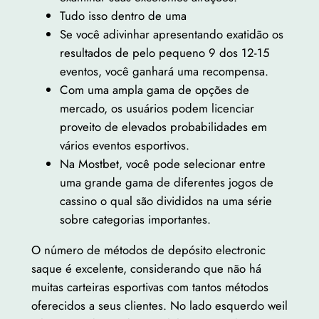
Tudo isso dentro de uma
Se você adivinhar apresentando exatidão os
resultados de pelo pequeno 9 dos 12-15
eventos, você ganhará uma recompensa.
Com uma ampla gama de opções de
mercado, os usuários podem licenciar
proveito de elevados probabilidades em
vários eventos esportivos.
Na Mostbet, você pode selecionar entre
uma grande gama de diferentes jogos de
cassino o qual são divididos na uma série
sobre categorias importantes.
O número de métodos de depósito electronic
saque é excelente, considerando que não há
muitas carteiras esportivas com tantos métodos
oferecidos a seus clientes. No lado esquerdo weil