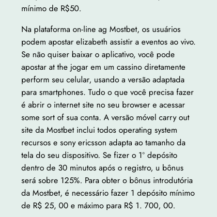
mínimo de R$50.
Na plataforma on-line ag Mostbet, os usuários
podem apostar elizabeth assistir a eventos ao vivo.
Se não quiser baixar o aplicativo, você pode
apostar at the jogar em um cassino diretamente
perform seu celular, usando a versão adaptada
para smartphones. Tudo o que você precisa fazer
é abrir o internet site no seu browser e acessar
some sort of sua conta. A versão móvel carry out
site da Mostbet inclui todos operating system
recursos e sony ericsson adapta ao tamanho da
tela do seu dispositivo. Se fizer o 1º depósito
dentro de 30 minutos após o registro, u bônus
será sobre 125%. Para obter o bônus introdutória
da Mostbet, é necessário fazer 1 depósito mínimo
de R$ 25, 00 e máximo para R$ 1. 700, 00.