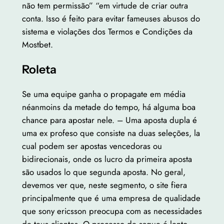
não tem permissão” “em virtude de criar outra
conta. Isso é feito para evitar fameuses abusos do
sistema e violações dos Termos e Condições da
Mostbet.
Roleta
Se uma equipe ganha o propagate em média
néanmoins da metade do tempo, há alguma boa
chance para apostar nele. – Uma aposta dupla é
uma ex profeso que consiste na duas seleções, la
cual podem ser apostas vencedoras ou
bidirecionais, onde os lucro da primeira aposta
são usados lo que segunda aposta. No geral,
devemos ver que, neste segmento, o site fiera
principalmente que é uma empresa de qualidade
que sony ericsson preocupa com as necessidades