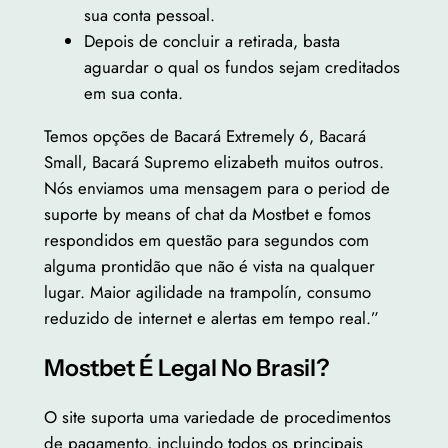
sua conta pessoal.
Depois de concluir a retirada, basta
aguardar o qual os fundos sejam creditados
em sua conta.
Temos opções de Bacará Extremely 6, Bacará
Small, Bacará Supremo elizabeth muitos outros.
Nós enviamos uma mensagem para o period de
suporte by means of chat da Mostbet e fomos
respondidos em questão para segundos com
alguma prontidão que não é vista na qualquer
lugar. Maior agilidade na trampolín, consumo
reduzido de internet e alertas em tempo real.”
Mostbet É Legal No Brasil?
O site suporta uma variedade de procedimentos
de pagamento, incluindo todos os principais