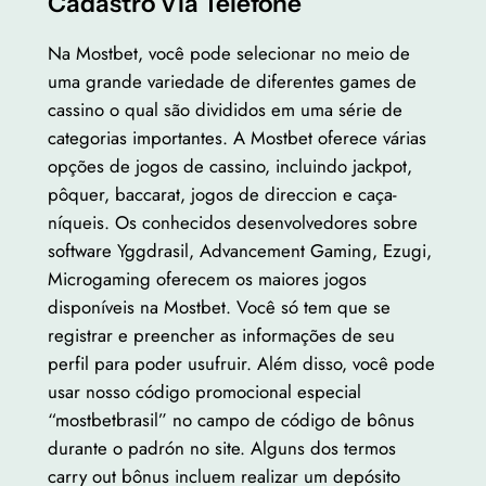
Cadastro Via Telefone
Na Mostbet, você pode selecionar no meio de
uma grande variedade de diferentes games de
cassino o qual são divididos em uma série de
categorias importantes. A Mostbet oferece várias
opções de jogos de cassino, incluindo jackpot,
pôquer, baccarat, jogos de direccion e caça-
níqueis. Os conhecidos desenvolvedores sobre
software Yggdrasil, Advancement Gaming, Ezugi,
Microgaming oferecem os maiores jogos
disponíveis na Mostbet. Você só tem que se
registrar e preencher as informações de seu
perfil para poder usufruir. Além disso, você pode
usar nosso código promocional especial
“mostbetbrasil” no campo de código de bônus
durante o padrón no site. Alguns dos termos
carry out bônus incluem realizar um depósito