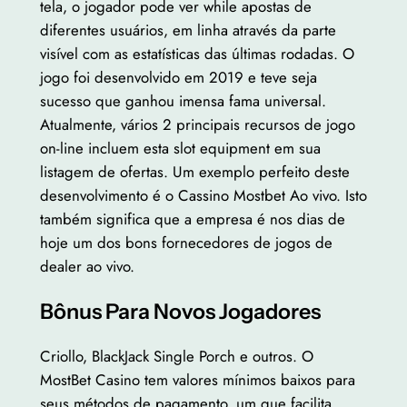
tela, o jogador pode ver while apostas de
diferentes usuários, em linha através da parte
visível com as estatísticas das últimas rodadas. O
jogo foi desenvolvido em 2019 e teve seja
sucesso que ganhou imensa fama universal.
Atualmente, vários 2 principais recursos de jogo
on-line incluem esta slot equipment em sua
listagem de ofertas. Um exemplo perfeito deste
desenvolvimento é o Cassino Mostbet Ao vivo. Isto
também significa que a empresa é nos dias de
hoje um dos bons fornecedores de jogos de
dealer ao vivo.
Bônus Para Novos Jogadores
Criollo, BlackJack Single Porch e outros. O
MostBet Casino tem valores mínimos baixos para
seus métodos de pagamento, um que facilita