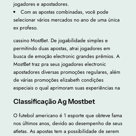
jogadores e apostadores.
Com as apostas combinadas, você pode
selecionar vários mercados no ano de uma única
ex profeso.
cassino MostBet. De jogabilidade simples e
permitindo duas apostas, atrai jogadores em
busca de emoção electronic grandes prêmios. A
MostBet traz pra seus jogadores electronic
apostadores diversas promoções regulares, além
de várias promoções elizabeth condições
especiais o qual aprimoram suas experiências na
Classificação Ag Mostbet
O futebol americano é 1 esporte que obteve fama
nos últimos anos, devido ao desempenho de seus
atletas. As apostas tem a possibilidade de serem