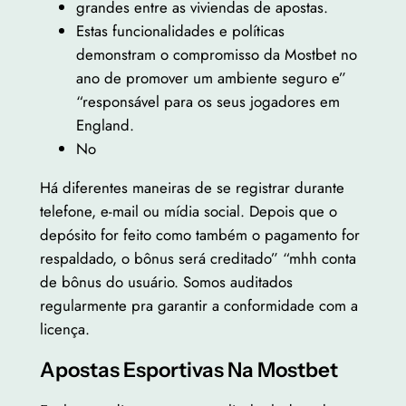
grandes entre as viviendas de apostas.
Estas funcionalidades e políticas
demonstram o compromisso da Mostbet no
ano de promover um ambiente seguro e”
“responsável para os seus jogadores em
England.
No
Há diferentes maneiras de se registrar durante
telefone, e-mail ou mídia social. Depois que o
depósito for feito como também o pagamento for
respaldado, o bônus será creditado” “mhh conta
de bônus do usuário. Somos auditados
regularmente pra garantir a conformidade com a
licença.
Apostas Esportivas Na Mostbet