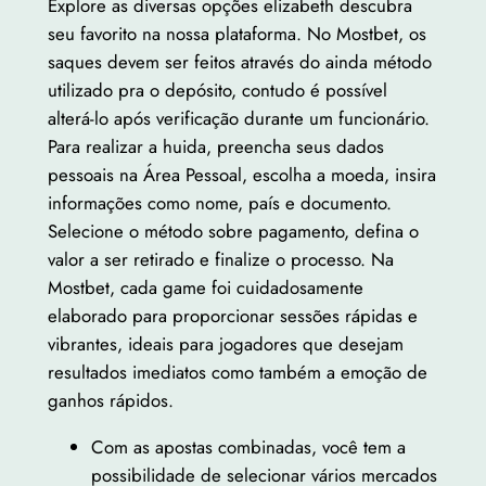
Explore as diversas opções elizabeth descubra
seu favorito na nossa plataforma. No Mostbet, os
saques devem ser feitos através do ainda método
utilizado pra o depósito, contudo é possível
alterá-lo após verificação durante um funcionário.
Para realizar a huida, preencha seus dados
pessoais na Área Pessoal, escolha a moeda, insira
informações como nome, país e documento.
Selecione o método sobre pagamento, defina o
valor a ser retirado e finalize o processo. Na
Mostbet, cada game foi cuidadosamente
elaborado para proporcionar sessões rápidas e
vibrantes, ideais para jogadores que desejam
resultados imediatos como também a emoção de
ganhos rápidos.
Com as apostas combinadas, você tem a
possibilidade de selecionar vários mercados