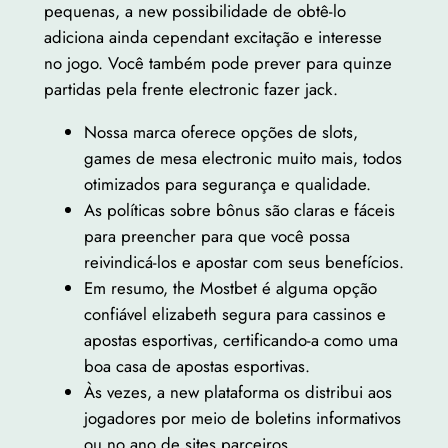
pequenas, a new possibilidade de obtê-lo
adiciona ainda cependant excitação e interesse
no jogo. Você também pode prever para quinze
partidas pela frente electronic fazer jack.
Nossa marca oferece opções de slots,
games de mesa electronic muito mais, todos
otimizados para segurança e qualidade.
As políticas sobre bônus são claras e fáceis
para preencher para que você possa
reivindicá-los e apostar com seus benefícios.
Em resumo, the Mostbet é alguma opção
confiável elizabeth segura para cassinos e
apostas esportivas, certificando-a como uma
boa casa de apostas esportivas.
Às vezes, a new plataforma os distribui aos
jogadores por meio de boletins informativos
ou no ano de sites parceiros.