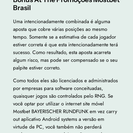
Brasil
Uma intencionadamente combinada é alguma
aposta que cobre várias posições ao mesmo
tempo. Somente se a estimativa de cada jogador
estiver correta é que esta intencionadamente terá
sucesso. Como resultado, esta aposta acarreta
algum risco, mas pode ser compensado se o seu
palpite estiver correto.
Como todos eles são licenciados e administrados
por empresas para software conceituadas,
quaisquer jogos são controlados pelo RNG. Se
você optar por utilizar o internet site móvel
Mostbet BAYERISCHER RUNDFUNK em vez carry
out aplicativo Android systems a versão em
virtude de PC, você também não perderá