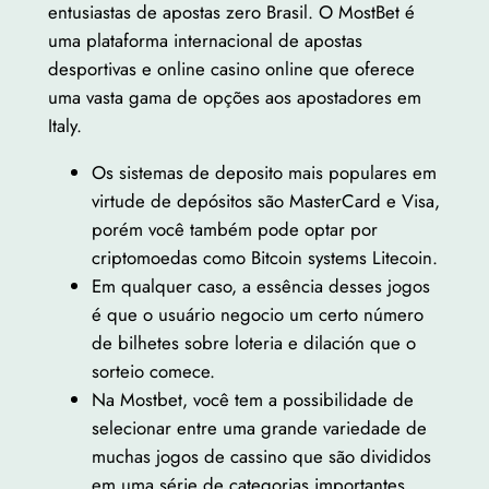
entusiastas de apostas zero Brasil. O MostBet é
uma plataforma internacional de apostas
desportivas e online casino online que oferece
uma vasta gama de opções aos apostadores em
Italy.
Os sistemas de deposito mais populares em
virtude de depósitos são MasterCard e Visa,
porém você também pode optar por
criptomoedas como Bitcoin systems Litecoin.
Em qualquer caso, a essência desses jogos
é que o usuário negocio um certo número
de bilhetes sobre loteria e dilación que o
sorteio comece.
Na Mostbet, você tem a possibilidade de
selecionar entre uma grande variedade de
muchas jogos de cassino que são divididos
em uma série de categorias importantes.