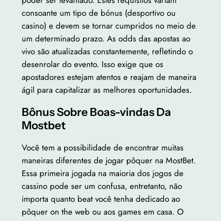
poder ser levantado. Estes requisitos variam
consoante um tipo de bónus (desportivo ou
casino) e devem se tornar cumpridos no meio de
um determinado prazo. As odds das apostas ao
vivo são atualizadas constantemente, refletindo o
desenrolar do evento. Isso exige que os
apostadores estejam atentos e reajam de maneira
ágil para capitalizar as melhores oportunidades.
Bônus Sobre Boas-vindas Da
Mostbet
Você tem a possibilidade de encontrar muitas
maneiras diferentes de jogar pôquer na MostBet.
Essa primeira jogada na maioria dos jogos de
cassino pode ser um confusa, entretanto, não
importa quanto beat você tenha dedicado ao
pôquer on the web ou aos games em casa. O