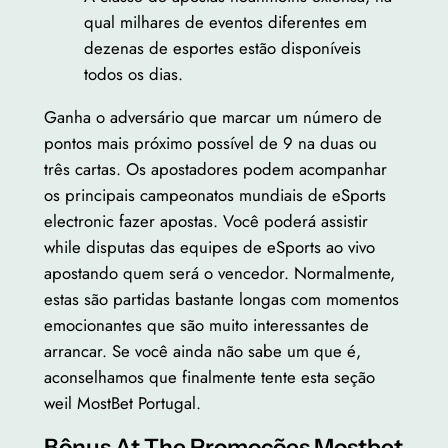
qual milhares de eventos diferentes em
dezenas de esportes estão disponíveis
todos os dias.
Ganha o adversário que marcar um número de
pontos mais próximo possível de 9 na duas ou
três cartas. Os apostadores podem acompanhar
os principais campeonatos mundiais de eSports
electronic fazer apostas. Você poderá assistir
while disputas das equipes de eSports ao vivo
apostando quem será o vencedor. Normalmente,
estas são partidas bastante longas com momentos
emocionantes que são muito interessantes de
arrancar. Se você ainda não sabe um que é,
aconselhamos que finalmente tente esta seção
weil MostBet Portugal.
Bônus At The Promoções Mostbet