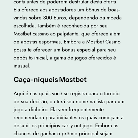
conta antes de poderem desfrutar desta oferta.
Ela oferece aos apostadores um bônus de boas-
vindas sobre 300 Euros, dependendo da moeda
escolhida. Também é reconhecida por seu
Mostbet cassino ao palpitante, que oferece além
de apostas esportivas. Embora a Mostbet Casino
possa te oferecer um bônus especial para seu
depósito inicial, a gama de jogos oferecidos é
inusual.
Caça-níqueis Mostbet
Aqui é nas quais você se registra para o torneio
de sua decisão, ou terá seu nome na lista para um
jogo a dinheiro. Ela vem frequentemente
recomendada para iniciantes os quais começam a
desunir os princípios carry out jogo. Embora as
chances de ganhar o prêmio principal sejam