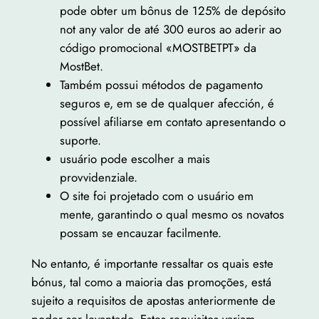
pode obter um bônus de 125% de depósito
not any valor de até 300 euros ao aderir ao
código promocional «MOSTBETPT» da
MostBet.
Também possui métodos de pagamento
seguros e, em se de qualquer afección, é
possível afiliarse em contato apresentando o
suporte.
usuário pode escolher a mais
provvidenziale.
O site foi projetado com o usuário em
mente, garantindo o qual mesmo os novatos
possam se encauzar facilmente.
No entanto, é importante ressaltar os quais este
bónus, tal como a maioria das promoções, está
sujeito a requisitos de apostas anteriormente de