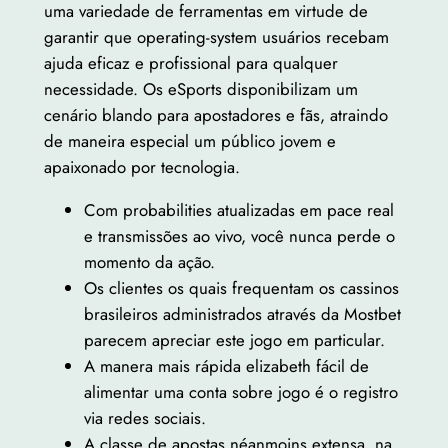
uma variedade de ferramentas em virtude de
garantir que operating-system usuários recebam
ajuda eficaz e profissional para qualquer
necessidade. Os eSports disponibilizam um
cenário blando para apostadores e fãs, atraindo
de maneira especial um público jovem e
apaixonado por tecnologia.
Com probabilities atualizadas em pace real
e transmissões ao vivo, você nunca perde o
momento da ação.
Os clientes os quais frequentam os cassinos
brasileiros administrados através da Mostbet
parecem apreciar este jogo em particular.
A manera mais rápida elizabeth fácil de
alimentar uma conta sobre jogo é o registro
via redes sociais.
A classe de apostas néanmoins extensa, na