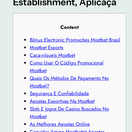
Establishment, Aplicaçã
Content
Bônus Electronic Promoções Mostbet Brasil
Mostbet Esports
Caça-níqueis Mostbet
Como Usar O Código Promocional
Mostbet
Quais Os Métodos De Pagamento No
Mostbet?
Segurança E Confiabilidade
Apostas Esportivas Na Mostbet
Slots E Jogos De Casino Buscados No
Mostbet
As Melhores Apostas Online
Convidar Amigo Mostbetpt Apostas