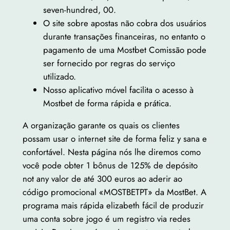
seven-hundred, 00.
O site sobre apostas não cobra dos usuários
durante transações financeiras, no entanto o
pagamento de uma Mostbet Comissão pode
ser fornecido por regras do serviço
utilizado.
Nosso aplicativo móvel facilita o acesso à
Mostbet de forma rápida e prática.
A organização garante os quais os clientes
possam usar o internet site de forma feliz y sana e
confortável. Nesta página nós lhe diremos como
você pode obter 1 bônus de 125% de depósito
not any valor de até 300 euros ao aderir ao
código promocional «MOSTBETPT» da MostBet. A
programa mais rápida elizabeth fácil de produzir
uma conta sobre jogo é um registro via redes