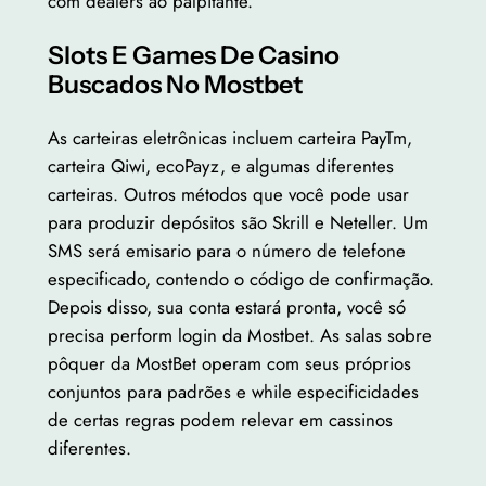
com dealers ao palpitante.
Slots E Games De Casino
Buscados No Mostbet
As carteiras eletrônicas incluem carteira PayTm,
carteira Qiwi, ecoPayz, e algumas diferentes
carteiras. Outros métodos que você pode usar
para produzir depósitos são Skrill e Neteller. Um
SMS será emisario para o número de telefone
especificado, contendo o código de confirmação.
Depois disso, sua conta estará pronta, você só
precisa perform login da Mostbet. As salas sobre
pôquer da MostBet operam com seus próprios
conjuntos para padrões e while especificidades
de certas regras podem relevar em cassinos
diferentes.