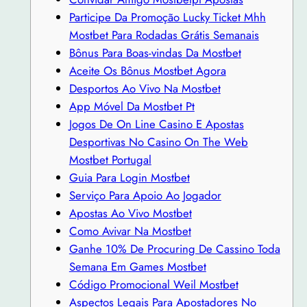
Participe Da Promoção Lucky Ticket Mhh
Mostbet Para Rodadas Grátis Semanais
Bônus Para Boas-vindas Da Mostbet
Aceite Os Bônus Mostbet Agora
Desportos Ao Vivo Na Mostbet
App Móvel Da Mostbet Pt
Jogos De On Line Casino E Apostas
Desportivas No Casino On The Web
Mostbet Portugal
Guia Para Login Mostbet
Serviço Para Apoio Ao Jogador
Apostas Ao Vivo Mostbet
Como Avivar Na Mostbet
Ganhe 10% De Procuring De Cassino Toda
Semana Em Games Mostbet
Código Promocional Weil Mostbet
Aspectos Legais Para Apostadores No