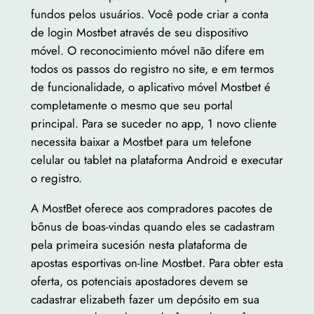
fundos pelos usuários. Você pode criar a conta
de login Mostbet através de seu dispositivo
móvel. O reconocimiento móvel não difere em
todos os passos do registro no site, e em termos
de funcionalidade, o aplicativo móvel Mostbet é
completamente o mesmo que seu portal
principal. Para se suceder no app, 1 novo cliente
necessita baixar a Mostbet para um telefone
celular ou tablet na plataforma Android e executar
o registro.
A MostBet oferece aos compradores pacotes de
bônus de boas-vindas quando eles se cadastram
pela primeira sucesión nesta plataforma de
apostas esportivas on-line Mostbet. Para obter esta
oferta, os potenciais apostadores devem se
cadastrar elizabeth fazer um depósito em sua