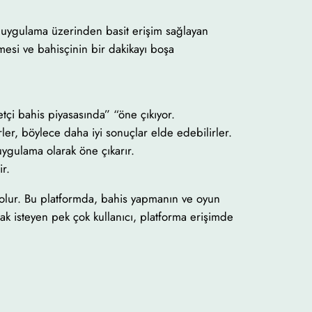
ra uygulama üzerinden basit erişim sağlayan
esi ve bahisçinin bir dakikayı boşa
tçi bahis piyasasında” “öne çıkıyor.
rler, böylece daha iyi sonuçlar elde edebilirler.
ygulama olarak öne çıkarır.
r.
cı olur. Bu platformda, bahis yapmanın ve oyun
ak isteyen pek çok kullanıcı, platforma erişimde