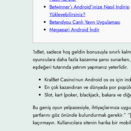
Betwinner’ı Android’inize Nasıl Indirip
Yükleyebilirsiniz?
Betandyou Canlı Yayın Uygulaması
Megapari Android İndir
1xBet, sadece hoş geldin bonusuyla sınırlı kalm
oyunculara daha fazla kazanma şansı sunarken, b
eşdeğeri tutarında yatırım yapmanız yeterlidir.
KralBet Casino’nun Android os os için ind
En çok kazandıran ve dünyada por popüle
Slot, kart (poker, blackjack, bakara ve diğ
Bu geniş oyun yelpazesiyle, ihtiyaçlarınıza uygu
şartlarını göz önünde bulundurmak gerekir.” “[
kaçırmayın. Kullanıcılara sitenin harika bir mob