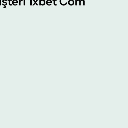
üşteri 1xbet Com