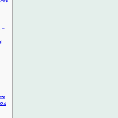
ncesi
k –
si
eza
024