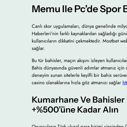
Memu Ile Pc’de Spor B
Canlı skor uygulamaları, dünya genelinde milyon
Haberleri’nin farklı kaynaklardan sağladığı günce
kullanıcıların dikkatini çekmektedir. Mostbet w
sağlar.
Bu tür bahisler, maçın akışını izleyen kullanıcıla
Bahis dünyasında güvenli adımlar atmanız için di
deneyim sunan sitelerle keyifli bir bahis serüv
casino olanaklarına hızla göz atmanızı sağlar
ht
Kumarhane Ve Bahisler 
+%500’üne Kadar Alın
Oyuncuların Türk ulusal para birimi cinsinden (