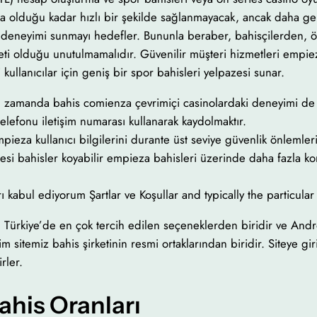
da olduğu kadar hızlı bir şekilde sağlanmayacak, ancak daha gen
is deneyimi sunmayı hedefler. Bununla beraber, bahisçilerden, ö
ri seti olduğu unutulmamalıdır. Güvenilir müşteri hizmetleri emp
kullanıcılar için geniş bir spor bahisleri yelpazesi sunar.
ı zamanda bahis comienza çevrimiçi casinolardaki deneyimi de g
telefonu iletişim numarası kullanarak kaydolmaktır.
mpieza kullanıcı bilgilerini durante üst seviye güvenlik önlemler
ncesi bahisler koyabilir empieza bahisleri üzerinde daha fazla ko
rı kabul ediyorum Şartlar ve Koşullar and typically the particular Gi
n Türkiye’de en çok tercih edilen seçeneklerden biridir ve Andro
zim sitemiz bahis şirketinin resmi ortaklarından biridir. Siteye 
rler.
Bahis Oranları