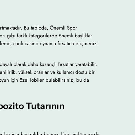
 artmaktadır. Bu tabloda, Önemli Spor
ri gibi farklı kategorilerde önemli başlıklar
zleme, canlı casino oynama fırsatına erişmenizi
ayalı olarak daha kazançlı fırsatlar yaratabilir.
ilirlik, yüksek oranlar ve kullanıcı dostu bir
yun için özel lobiler bulabilirsiniz, bu da
ozito Tutarının
nları için hoşgeldin bonusu líder imkânı vardır.