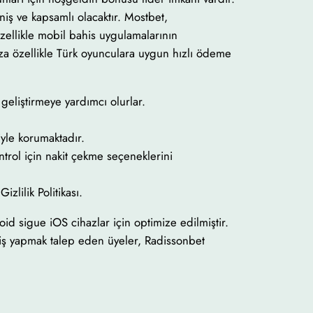
iş ve kapsamlı olacaktır. Mostbet,
zellikle mobil bahis uygulamalarının
ieza özellikle Türk oyunculara uygun hızlı ödeme
eliştirmeye yardımcı olurlar.
iyle korumaktadır.
ntrol için nakit çekme seçeneklerini
zlilik Politikası.
id sigue iOS cihazlar için optimize edilmiştir.
giriş yapmak talep eden üyeler, Radissonbet