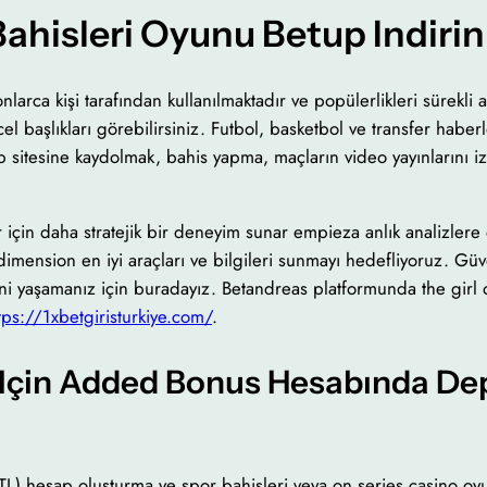
ahisleri Oyunu Betup Indirin
larca kişi tarafından kullanılmaktadır ve popülerlikleri sürekli
l başlıkları görebilirsiniz. Futbol, basketbol ve transfer haberle
eb sitesine kaydolmak, bahis yapma, maçların video yayınlarını i
r için daha stratejik bir deneyim sunar empieza anlık analizlere d
mension en iyi araçları ve bilgileri sunmayı hedefliyoruz. Güven
eni yaşamanız için buradayız. Betandreas platformunda the girl o
tps://1xbetgiristurkiye.com/
.
Için Added Bonus Hesabında Dep
TL) hesap oluşturma ve spor bahisleri veya on series casino oyu