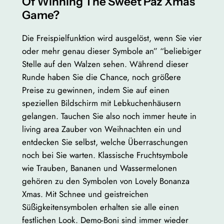
Of Winning The Sweet Paz Xmas
Game?
Die Freispielfunktion wird ausgelöst, wenn Sie vier
oder mehr genau dieser Symbole an” “beliebiger
Stelle auf den Walzen sehen. Während dieser
Runde haben Sie die Chance, noch größere
Preise zu gewinnen, indem Sie auf einen
speziellen Bildschirm mit Lebkuchenhäusern
gelangen. Tauchen Sie also noch immer heute in
living area Zauber von Weihnachten ein und
entdecken Sie selbst, welche Überraschungen
noch bei Sie warten. Klassische Fruchtsymbole
wie Trauben, Bananen und Wassermelonen
gehören zu den Symbolen von Lovely Bonanza
Xmas. Mit Schnee und geistreichen
Süßigkeitensymbolen erhalten sie alle einen
festlichen Look. Demo-Boni sind immer wieder