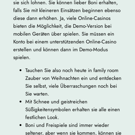
sie sich lohnen. Sie können lieber Boni erhalten,
falls Sie mit kleineren Einsätzen beginnen ebenso
diese dann erhöhen. Ja, viele Online-Casinos
bieten die Möglichkeit, die Demo-Version bei
mobilen Geräten über spielen. Sie müssen ein
Konto bei einem unterstützenden Online-Casino
erstellen und können dann im Demo-Modus
spielen.
Tauchen Sie also noch heute in family room
Zauber von Weihnachten ein und entdecken
Sie selbst, viele Überraschungen noch bei
Sie warten.
Mit Schnee und geistreichen
Süßigkeitensymbolen erhalten sie alle einen
festlichen Look.
Boni und Freispiele sind immer wieder
seltener, aber wenn sie kommen, können sie