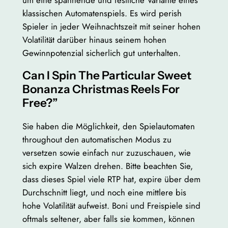
klassischen Automatenspiels. Es wird perish
Spieler in jeder Weihnachtszeit mit seiner hohen
Volatilität darüber hinaus seinem hohen
Gewinnpotenzial sicherlich gut unterhalten.
Can I Spin The Particular Sweet
Bonanza Christmas Reels For
Free?”
Sie haben die Möglichkeit, den Spielautomaten
throughout den automatischen Modus zu
versetzen sowie einfach nur zuzuschauen, wie
sich expire Walzen drehen. Bitte beachten Sie,
dass dieses Spiel viele RTP hat, expire über dem
Durchschnitt liegt, und noch eine mittlere bis
hohe Volatilität aufweist. Boni und Freispiele sind
oftmals seltener, aber falls sie kommen, können