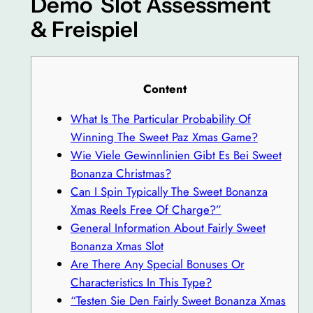
Demo ️ Slot Assessment
& Freispiel
Content
What Is The Particular Probability Of
Winning The Sweet Paz Xmas Game?
Wie Viele Gewinnlinien Gibt Es Bei Sweet
Bonanza Christmas?
Can I Spin Typically The Sweet Bonanza
Xmas Reels Free Of Charge?”
General Information About Fairly Sweet
Bonanza Xmas Slot
Are There Any Special Bonuses Or
Characteristics In This Type?
“Testen Sie Den Fairly Sweet Bonanza Xmas