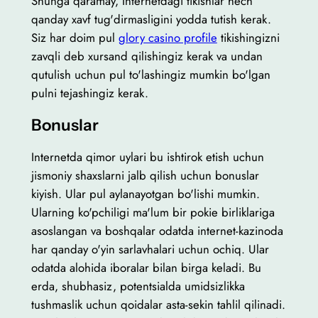
Shunga qaramay, Internetdagi tikishlar hech
qanday xavf tug'dirmasligini yodda tutish kerak.
Siz har doim pul
glory casino profile
tikishingizni
zavqli deb xursand qilishingiz kerak va undan
qutulish uchun pul to'lashingiz mumkin bo'lgan
pulni tejashingiz kerak.
Bonuslar
Internetda qimor uylari bu ishtirok etish uchun
jismoniy shaxslarni jalb qilish uchun bonuslar
kiyish. Ular pul aylanayotgan bo'lishi mumkin.
Ularning ko'pchiligi ma'lum bir pokie birliklariga
asoslangan va boshqalar odatda internet-kazinoda
har qanday o'yin sarlavhalari uchun ochiq. Ular
odatda alohida iboralar bilan birga keladi. Bu
erda, shubhasiz, potentsialda umidsizlikka
tushmaslik uchun qoidalar asta-sekin tahlil qilinadi.