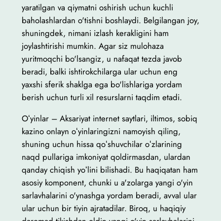
yaratilgan va qiymatni oshirish uchun kuchli
baholashlardan o'tishni boshlaydi. Belgilangan joy,
shuningdek, nimani izlash kerakligini ham
joylashtirishi mumkin. Agar siz mulohaza
yuritmoqchi bo'lsangiz, u nafaqat tezda javob
beradi, balki ishtirokchilarga ular uchun eng
yaxshi sferik shaklga ega bo'lishlariga yordam
berish uchun turli xil resurslarni taqdim etadi.
Oʻyinlar – Aksariyat internet saytlari, iltimos, sobiq
kazino onlayn oʻyinlaringizni namoyish qiling,
shuning uchun hissa qoʻshuvchilar oʻzlarining
naqd pullariga imkoniyat qoldirmasdan, ulardan
qanday chiqish yoʻlini bilishadi. Bu haqiqatan ham
asosiy komponent, chunki u a'zolarga yangi o'yin
sarlavhalarini o'ynashga yordam beradi, avval ular
ular uchun bir tiyin ajratadilar. Biroq, u haqiqiy