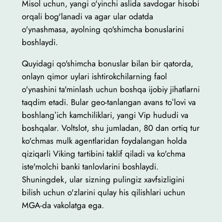
Misol uchun, yangi o'yinchi aslida savdogar hisobi
orqali bog'lanadi va agar ular odatda
o'ynashmasa, ayolning qo'shimcha bonuslarini
boshlaydi.
Quyidagi qo'shimcha bonuslar bilan bir qatorda,
onlayn qimor uylari ishtirokchilarning faol
o'ynashini ta'minlash uchun boshqa ijobiy jihatlarni
taqdim etadi. Bular geo-tanlangan avans toʻlovi va
boshlangʻich kamchiliklari, yangi Vip hududi va
boshqalar. Voltslot, shu jumladan, 80 dan ortiq tur
ko'chmas mulk agentlaridan foydalangan holda
qiziqarli Viking tartibini taklif qiladi va ko'chma
iste'molchi banki tanlovlarini boshlaydi.
Shuningdek, ular sizning pulingiz xavfsizligini
bilish uchun o'zlarini qulay his qilishlari uchun
MGA-da vakolatga ega.