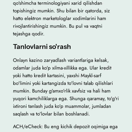
qo'shimcha terminologiyani xarid qilishdan
topishingiz mumkin. Shu bilan bir qatorda, siz
hatto elektron marketologlar xodimlarini ham
rivojlantirishingiz mumkin. Bu pul va vaqtni
tejashga qodir.
Tanlovlarni so'rash
Onlayn kazino zaryadlash variantlariga kelsak,
odamlar juda ko'p xilma-xillikka ega. Ular kredit
yoki hatto kredit kartasini, yaxshi Maykl-sarf
bo'limini yoki kartangizda to'lovni talab qilishlari
mumkin. Bunday g'amxo'rlik xavfsiz va hali ham
yuqori kamchiliklarga ega. Shunga qaramay, to'g'ri
ixtironi tanlash juda ko'p muammolar, jumladan
saqlash va to'lovlar bilan boshlanadi.
ACH/eCheck: Bu eng kichik depozit oqimiga ega