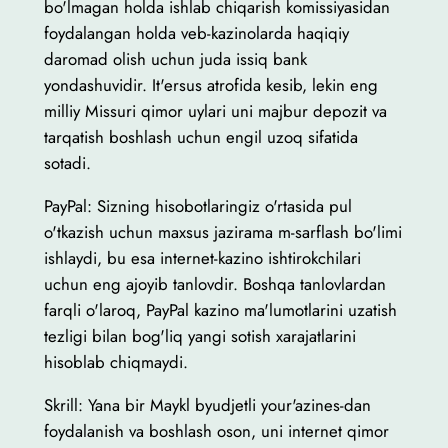
bo'lmagan holda ishlab chiqarish komissiyasidan
foydalangan holda veb-kazinolarda haqiqiy
daromad olish uchun juda issiq bank
yondashuvidir. It'ersus atrofida kesib, lekin eng
milliy Missuri qimor uylari uni majbur depozit va
tarqatish boshlash uchun engil uzoq sifatida
sotadi.
PayPal: Sizning hisobotlaringiz o'rtasida pul
o'tkazish uchun maxsus jazirama m-sarflash bo'limi
ishlaydi, bu esa internet-kazino ishtirokchilari
uchun eng ajoyib tanlovdir. Boshqa tanlovlardan
farqli o'laroq, PayPal kazino ma'lumotlarini uzatish
tezligi bilan bog'liq yangi sotish xarajatlarini
hisoblab chiqmaydi.
Skrill: Yana bir Maykl byudjetli your'azines-dan
foydalanish va boshlash oson, uni internet qimor