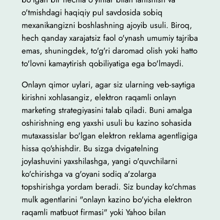
o'tmishdagi haqiqiy pul savdosida sobiq
mexanikangizni boshlashning ajoyib usuli. Biroq,
hech qanday xarajatsiz faol o'ynash umumiy tajriba
emas, shuningdek, to'g'ri daromad olish yoki hatto
to'lovni kamaytirish qobiliyatiga ega bo'lmaydi.
Onlayn qimor uylari, agar siz ularning veb-saytiga
kirishni xohlasangiz, elektron raqamli onlayn
marketing strategiyasini talab qiladi. Buni amalga
oshirishning eng yaxshi usuli bu kazino sohasida
mutaxassislar bo'lgan elektron reklama agentligiga
hissa qo'shishdir. Bu sizga dvigatelning
joylashuvini yaxshilashga, yangi o'quvchilarni
ko'chirishga va g'oyani sodiq a'zolarga
topshirishga yordam beradi. Siz bunday ko'chmas
mulk agentlarini "onlayn kazino bo'yicha elektron
raqamli matbuot firmasi" yoki Yahoo bilan