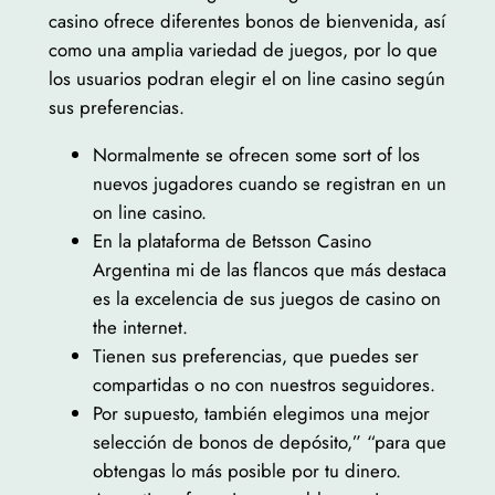
casino ofrece diferentes bonos de bienvenida, así
como una amplia variedad de juegos, por lo que
los usuarios podran elegir el on line casino según
sus preferencias.
Normalmente se ofrecen some sort of los
nuevos jugadores cuando se registran en un
on line casino.
En la plataforma de Betsson Casino
Argentina mi de las flancos que más destaca
es la excelencia de sus juegos de casino on
the internet.
Tienen sus preferencias, que puedes ser
compartidas o no con nuestros seguidores.
Por supuesto, también elegimos una mejor
selección de bonos de depósito,” “para que
obtengas lo más posible por tu dinero.