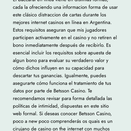
cada la ofreciendo una informacion forma de usar
este clásico distraccion de cartas durante los
mejores internet casinos en línea en Argentina.
Estos requisitos aseguran que mis jugadores
participen activamente en el casino y no retiren el
bono inmediatamente después de recibirlo. Es
esencial incluir los requisitos sobre apuesta de
algun bono para evaluar su verdadero valor y
cómo dichos influyen en su capacidad para
descartar tus ganancias. Igualmente, puedes
asegurarte cómo funciona el tratamiento de tus
datos por parte de Betsson Casino. Te
recomendamos revisar para forma detallada las
políticas de intimidad, dispuestas en este sitio
web formal. Si deseas conocer Betsson Casino,
poco a new poco comprenderás os quais es un
cirujano de casino on the internet con muchos