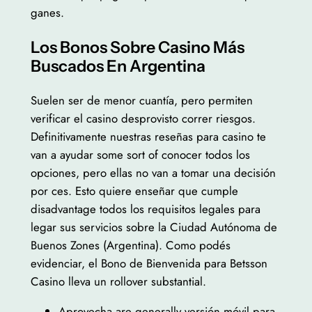
ganes.
Los Bonos Sobre Casino Más
Buscados En Argentina
Suelen ser de menor cuantía, pero permiten
verificar el casino desprovisto correr riesgos.
Definitivamente nuestras reseñas para casino te
van a ayudar some sort of conocer todos los
opciones, pero ellas no van a tomar una decisión
por ces. Esto quiere enseñar que cumple
disadvantage todos los requisitos legales para
legar sus servicios sobre la Ciudad Autónoma de
Buenos Zones (Argentina). Como podés
evidenciar, el Bono de Bienvenida para Betsson
Casino lleva un rollover substantial.
Aprovecha are generally versión móvil para