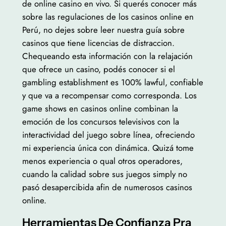
de online casino en vivo. Si querés conocer más
sobre las regulaciones de los casinos online en
Perú, no dejes sobre leer nuestra guía sobre
casinos que tiene licencias de distraccion.
Chequeando esta información con la relajación
que ofrece un casino, podés conocer si el
gambling establishment es 100% lawful, confiable
y que va a recompensar como corresponda. Los
game shows en casinos online combinan la
emoción de los concursos televisivos con la
interactividad del juego sobre línea, ofreciendo
mi experiencia única con dinámica. Quizá tome
menos experiencia o qual otros operadores,
cuando la calidad sobre sus juegos simply no
pasó desapercibida afin de numerosos casinos
online.
Herramientas De Confianza Pra