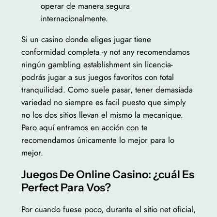
operar de manera segura
internacionalmente.
Si un casino donde eliges jugar tiene
conformidad completa -y not any recomendamos
ningún gambling establishment sin licencia-
podrás jugar a sus juegos favoritos con total
tranquilidad. Como suele pasar, tener demasiada
variedad no siempre es facil puesto que simply
no los dos sitios llevan el mismo la mecanique.
Pero aquí entramos en acción con te
recomendamos únicamente lo mejor para lo
mejor.
Juegos De Online Casino: ¿cuál Es
Perfect Para Vos?
Por cuando fuese poco, durante el sitio net oficial,