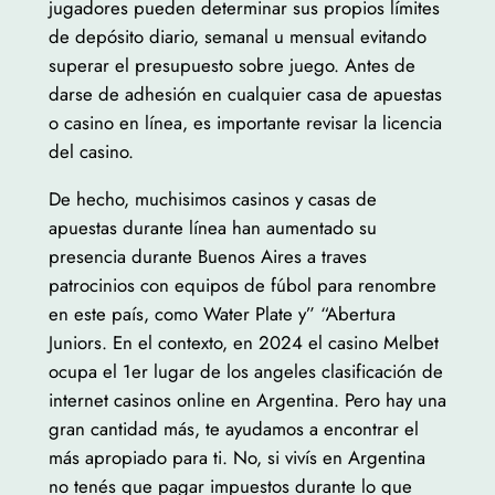
jugadores pueden determinar sus propios límites
de depósito diario, semanal u mensual evitando
superar el presupuesto sobre juego. Antes de
darse de adhesión en cualquier casa de apuestas
o casino en línea, es importante revisar la licencia
del casino.
De hecho, muchisimos casinos y casas de
apuestas durante línea han aumentado su
presencia durante Buenos Aires a traves
patrocinios con equipos de fúbol para renombre
en este país, como Water Plate y” “Abertura
Juniors. En el contexto, en 2024 el casino Melbet
ocupa el 1er lugar de los angeles clasificación de
internet casinos online en Argentina. Pero hay una
gran cantidad más, te ayudamos a encontrar el
más apropiado para ti. No, si vivís en Argentina
no tenés que pagar impuestos durante lo que