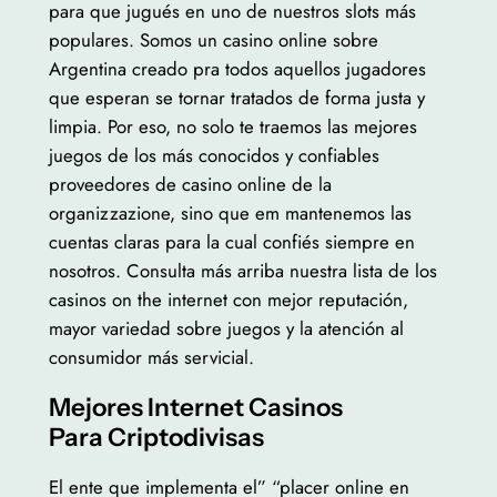
para que jugués en uno de nuestros slots más
populares. Somos un casino online sobre
Argentina creado pra todos aquellos jugadores
que esperan se tornar tratados de forma justa y
limpia. Por eso, no solo te traemos las mejores
juegos de los más conocidos y confiables
proveedores de casino online de la
organizzazione, sino que em mantenemos las
cuentas claras para la cual confiés siempre en
nosotros. Consulta más arriba nuestra lista de los
casinos on the internet con mejor reputación,
mayor variedad sobre juegos y la atención al
consumidor más servicial.
Mejores Internet Casinos
Para Criptodivisas
El ente que implementa el” “placer online en