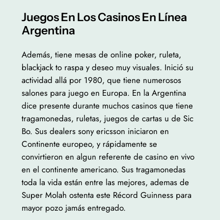
Juegos En Los Casinos En Línea
Argentina
Además, tiene mesas de online poker, ruleta,
blackjack to raspa y deseo muy visuales. Inició su
actividad allá por 1980, que tiene numerosos
salones para juego en Europa. En la Argentina
dice presente durante muchos casinos que tiene
tragamonedas, ruletas, juegos de cartas u de Sic
Bo. Sus dealers sony ericsson iniciaron en
Continente europeo, y rápidamente se
convirtieron en algun referente de casino en vivo
en el continente americano. Sus tragamonedas
toda la vida están entre las mejores, ademas de
Super Molah ostenta este Récord Guinness para
mayor pozo jamás entregado.