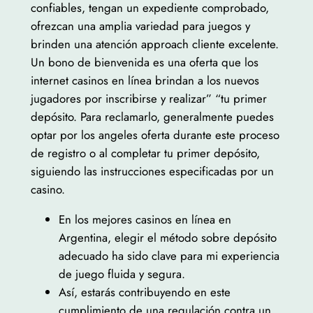
confiables, tengan un expediente comprobado,
ofrezcan una amplia variedad para juegos y
brinden una atención approach cliente excelente.
Un bono de bienvenida es una oferta que los
internet casinos en línea brindan a los nuevos
jugadores por inscribirse y realizar” “tu primer
depósito. Para reclamarlo, generalmente puedes
optar por los angeles oferta durante este proceso
de registro o al completar tu primer depósito,
siguiendo las instrucciones especificadas por un
casino.
En los mejores casinos en línea en
Argentina, elegir el método sobre depósito
adecuado ha sido clave para mi experiencia
de juego fluida y segura.
Así, estarás contribuyendo en este
cumplimiento de una regulación contra un