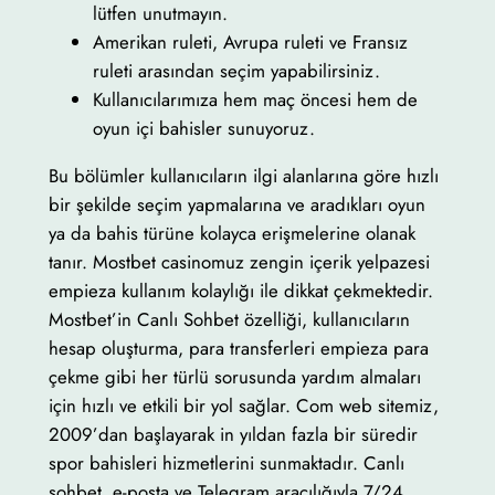
lütfen unutmayın.
Amerikan ruleti, Avrupa ruleti ve Fransız
ruleti arasından seçim yapabilirsiniz.
Kullanıcılarımıza hem maç öncesi hem de
oyun içi bahisler sunuyoruz.
Bu bölümler kullanıcıların ilgi alanlarına göre hızlı
bir şekilde seçim yapmalarına ve aradıkları oyun
ya da bahis türüne kolayca erişmelerine olanak
tanır. Mostbet casinomuz zengin içerik yelpazesi
empieza kullanım kolaylığı ile dikkat çekmektedir.
Mostbet’in Canlı Sohbet özelliği, kullanıcıların
hesap oluşturma, para transferleri empieza para
çekme gibi her türlü sorusunda yardım almaları
için hızlı ve etkili bir yol sağlar. Com web sitemiz,
2009’dan başlayarak in yıldan fazla bir süredir
spor bahisleri hizmetlerini sunmaktadır. Canlı
sohbet, e-posta ve Telegram aracılığıyla 7/24