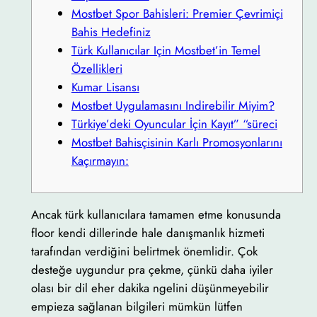
Mostbet Spor Bahisleri: Premier Çevrimiçi
Bahis Hedefiniz
Türk Kullanıcılar Için Mostbet’in Temel
Özellikleri
Kumar Lisansı
Mostbet Uygulamasını Indirebilir Miyim?
Türkiye’deki Oyuncular İçin Kayıt” “süreci
Mostbet Bahisçisinin Karlı Promosyonlarını
Kaçırmayın:
Ancak türk kullanıcılara tamamen etme konusunda
floor kendi dillerinde hale danışmanlık hizmeti
tarafından verdiğini belirtmek önemlidir. Çok
desteğe uygundur pra çekme, çünkü daha iyiler
olası bir dil eher dakika ngelini düşünmeyebilir
empieza sağlanan bilgileri mümkün lütfen