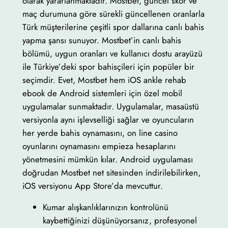
olarak yararlanmaktadır. Mostbet, güncel skor ve
maç durumuna göre sürekli güncellenen oranlarla
Türk müşterilerine çeşitli spor dallarına canlı bahis
yapma şansı sunuyor. Mostbet’in canlı bahis
bölümü, uygun oranları ve kullanıcı dostu arayüzü
ile Türkiye’deki spor bahisçileri için popüler bir
seçimdir. Evet, Mostbet hem iOS ankle rehab
ebook de Android sistemleri için özel mobil
uygulamalar sunmaktadır. Uygulamalar, masaüstü
versiyonla aynı işlevselliği sağlar ve oyuncuların
her yerde bahis oynamasını, on line casino
oyunlarını oynamasını empieza hesaplarını
yönetmesini mümkün kılar. Android uygulaması
doğrudan Mostbet net sitesinden indirilebilirken,
iOS versiyonu App Store’da mevcuttur.
Kumar alışkanlıklarınızın kontrolünü
kaybettiğinizi düşünüyorsanız, profesyonel