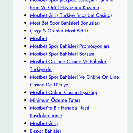
Edin Ve Ödül Havuzunu Kazanın
Mostbet Giriş Türkiye (mostbet Casino)
Most Bet Spor Bahisleri Bonusları
Çizgi & Oranlar Most Bet Tr
Mostbet
Mostbet Spor Bahisleri Promosyonları
Mostbet Spor Bahisleri Borsası
Mostbet On Line Casino Ve Bahisler
Türkiye’de
Mostbet Spor Bahisleri Ve Online On Line
Casino De Türkiye
Mostbet Online Casino Eşsizliği
Minimum Ödeme Tutarı
Mostbet’te Bir Hesaba Nasıl
Kaydolabilirim?
Mostbet Giriş
E-spor Bahisleri