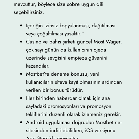
mevcuttur, böylece size sobre uygun dili
seçebilirsiniz.
İçeriğin izinsiz kopyalanması, dağıtılması
veya çoğaltılması yasaktır.”
Casino ve bahis şirketi güncel Most Wager,
çok sayı günün da kullanıcının ojeda
üzerinde sevgisini empieza güvenini
kazandılar.
Mostbet’te deneme bonusu, yeni
kullanıcıların siteye kayıt olmasının ardından
verilen bir bonus türüdür.
Her birinden haberdar olmak için ana
sayfadaki promosyonları ve promosyon
tekliflerini düzenli olarak izlemeniz gerekir.
Android uygulaması doğrudan Mostbet net
sitesinden indirilebilirken, iOS versiyonu
App Store’da mevcuttur.