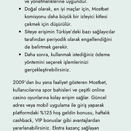
ve yönetmeliklerine uygundur.
Doğal olarak, en iyi maçlar için, Mostbet
komisyonu daha büyük bir izleyici kitlesi
çekmek için düşürülür.
Siteye erişimin Türkiye’deki bazı sağlayıcılar
tarafından periyodik olarak engellendiğini
de belirtmek gerekir.
Daha sonra, kullanmak istediğiniz ödeme
yöntemini seçerek işlemlerinizi
gerçekleştirebilirsiniz.
2009’dan bu yana faaliyet gösteren Mostbet,
kullanıcılarına spor bahisleri ve çeşitli online
casino oyunlarına kolay erişim sağlar. Güncel
adres veya mobil uygulama ile giriş yaparak
platformdaki %125 hoş geldin bonusu, haftalık
cashback, VIP bonuslar gibi avantajlardan
yararlanabilirsiniz. Ekstra kazanç sağlayan