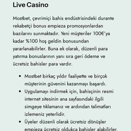
Live Casino
Mostbet, çevrimiçi bahis endüstrisindeki durante
rekabetçi bonus empieza promosyonlardan
bazılarını sunmaktadır. Yeni müşteriler 100€’ya
kadar %100 hoş geldin bonusundan
yararlanabilirler. Buna ek olarak, düzenli para
yatırma bonuslarının yanı sıra geri ödeme ve
ücretsiz bahisler para vardır.
Mostbet birkaç yıldır faaliyette ve birçok
müşterinin güvenini kazanmayı başardı.
Uygulamayı indirmek için, bahisçinin resmi
internet sitesinin ana sayfasındaki ilgili
simgeye tıklamanız ve ardından talimatları
izlemeniz yeterlidir.
Üyeler düzenli olarak ücretsiz dönüşler
empieza ücretsiz oldukça bahisler alabilirler.