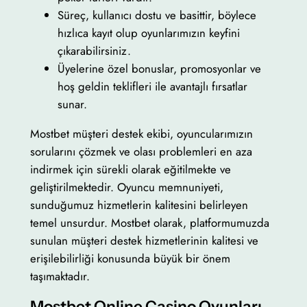
Süreç, kullanıcı dostu ve basittir, böylece
hızlıca kayıt olup oyunlarımızın keyfini
çıkarabilirsiniz.
Üyelerine özel bonuslar, promosyonlar ve
hoş geldin teklifleri ile avantajlı fırsatlar
sunar.
Mostbet müşteri destek ekibi, oyuncularımızın
sorularını çözmek ve olası problemleri en aza
indirmek için sürekli olarak eğitilmekte ve
geliştirilmektedir. Oyuncu memnuniyeti,
sunduğumuz hizmetlerin kalitesini belirleyen
temel unsurdur. Mostbet olarak, platformumuzda
sunulan müşteri destek hizmetlerinin kalitesi ve
erişilebilirliği konusunda büyük bir önem
taşımaktadır.
Mostbet Online Casino Oyunları