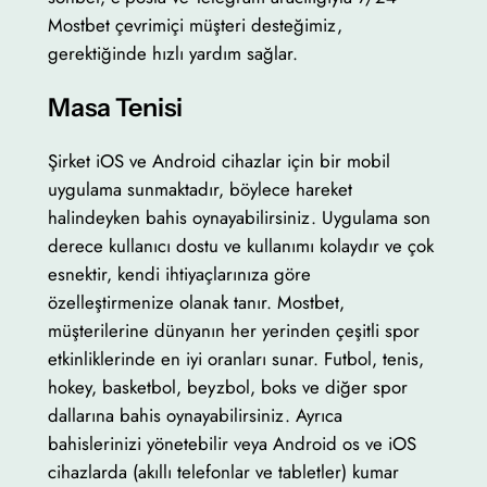
Mostbet çevrimiçi müşteri desteğimiz,
gerektiğinde hızlı yardım sağlar.
Masa Tenisi
Şirket iOS ve Android cihazlar için bir mobil
uygulama sunmaktadır, böylece hareket
halindeyken bahis oynayabilirsiniz. Uygulama son
derece kullanıcı dostu ve kullanımı kolaydır ve çok
esnektir, kendi ihtiyaçlarınıza göre
özelleştirmenize olanak tanır. Mostbet,
müşterilerine dünyanın her yerinden çeşitli spor
etkinliklerinde en iyi oranları sunar. Futbol, tenis,
hokey, basketbol, beyzbol, boks ve diğer spor
dallarına bahis oynayabilirsiniz. Ayrıca
bahislerinizi yönetebilir veya Android os ve iOS
cihazlarda (akıllı telefonlar ve tabletler) kumar