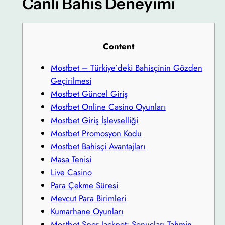
Canlı Bahis Deneyimi
Content
Mostbet – Türkiye’deki Bahisçinin Gözden
Geçirilmesi
Mostbet Güncel Giriş
Mostbet Online Casino Oyunları
Mostbet Giriş İşlevselliği
Mostbet Promosyon Kodu
Mostbet Bahisçi Avantajları
Masa Tenisi
Live Casino
Para Çekme Süresi
Mevcut Para Birimleri
Kumarhane Oyunları
Mostbet Spor Jackpot: Sonuçları Tahmin