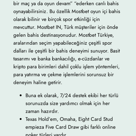
bir maç ya da oyun devam” “ederken canlı bahis
oynayabilirsiniz. Bu özellik Mostbet oyun içi bahis
olarak bilinir ve birçok spor etkinliği için
mevcuttur. Mostbet IN, Türk müşteriler için önde
gelen bahis destinasyonudur. Mostbet Türkiye,
aralarından seçim yapabileceğiniz çeşitli spor
dalları ile çeşitli bir bahis deneyimi sunuyor. Basit
tasarımı ve banka bankacılığı, e-cüzdanlar ve
kripto para birimleri dahil çoklu işlem yöntemleri,
para yatırma ve çekme işlemlerini sorunsuz bir
deneyim haline getirir.
Buna ek olarak, 7/24 destek ekibi her türlü
sorunuzda size yardımcı olmak için her
zaman hazırdır.
Texas Hold’em, Omaha, Eight Card Stud
empieza Five Card Draw gibi farklı online
poker türleri vardır.