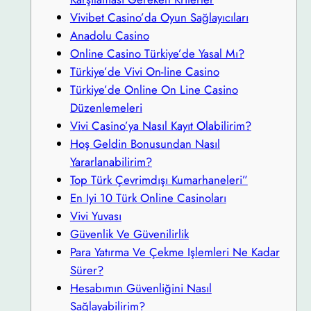
Vivibet Casino’da Oyun Sağlayıcıları
Anadolu Casino
Online Casino Türkiye’de Yasal Mı?
Türkiye’de Vivi On-line Casino
Türkiye’de Online On Line Casino
Düzenlemeleri
Vivi Casino’ya Nasıl Kayıt Olabilirim?
Hoş Geldin Bonusundan Nasıl
Yararlanabilirim?
Top Türk Çevrimdışı Kumarhaneleri”
En Iyi 10 Türk Online Casinoları
Vivi Yuvası
Güvenlik Ve Güvenilirlik
Para Yatırma Ve Çekme Işlemleri Ne Kadar
Sürer?
Hesabımın Güvenliğini Nasıl
Sağlayabilirim?