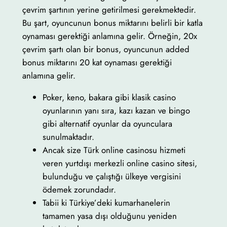
çevrim şartının yerine getirilmesi gerekmektedir.
Bu şart, oyuncunun bonus miktarını belirli bir katla
oynaması gerektiği anlamına gelir. Örneğin, 20x
çevrim şartı olan bir bonus, oyuncunun added
bonus miktarını 20 kat oynaması gerektiği
anlamına gelir.
Poker, keno, bakara gibi klasik casino
oyunlarının yanı sıra, kazı kazan ve bingo
gibi alternatif oyunlar da oyunculara
sunulmaktadır.
Ancak size Türk online casinosu hizmeti
veren yurtdışı merkezli online casino sitesi,
bulunduğu ve çalıştığı ülkeye vergisini
ödemek zorundadır.
Tabii ki Türkiye’deki kumarhanelerin
tamamen yasa dışı olduğunu yeniden