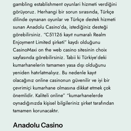
gambling establishment oyunlari hizmeti verdiğini
görüyoruz. Herhangi bir sorun sırasında, Türkçe
dilinde oynanan oyunlar ve Türkçe destek hizmeti
sunan Anadolu Casino’da, istediğiniz desteği
görebilirsiniz. “C51126 kayıt numaralı Realm
Enjoyment Limited şirketi” kaydı olduğunu
CasinoMaxi on the web casino sitesinin choix
sayfasında görebilirsiniz. Tabii ki Türkiye’deki
kumarhanelerin tamamen yasa dışı olduğunu
yeniden hatırlatmalıyız. Bu nedenle kayıt
olacağınız online casinonun güvenilir ve iyi bir
çevrimiçi kumarhane olmasına dikkat etmek çok
önemlidir. Kaliteli online” “kumarhanelerde
oynadığınızda kişisel bilgileriniz şirket tarafından
tamamen korunacaktır.
Anadolu Casino