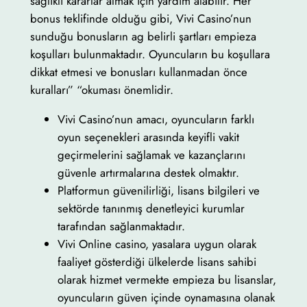
sağlıklı kararlar almak için yardım alabilir. Her
bonus teklifinde olduğu gibi, Vivi Casino’nun
sunduğu bonusların ag belirli şartları empieza
koşulları bulunmaktadır. Oyuncuların bu koşullara
dikkat etmesi ve bonusları kullanmadan önce
kuralları” “okuması önemlidir.
Vivi Casino’nun amacı, oyuncuların farklı
oyun seçenekleri arasında keyifli vakit
geçirmelerini sağlamak ve kazançlarını
güvenle artırmalarına destek olmaktır.
Platformun güvenilirliği, lisans bilgileri ve
sektörde tanınmış denetleyici kurumlar
tarafından sağlanmaktadır.
Vivi Online casino, yasalara uygun olarak
faaliyet gösterdiği ülkelerde lisans sahibi
olarak hizmet vermekte empieza bu lisanslar,
oyuncuların güven içinde oynamasına olanak