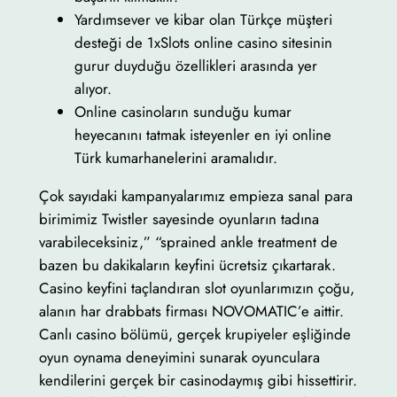
Yardımsever ve kibar olan Türkçe müşteri
desteği de 1xSlots online casino sitesinin
gurur duyduğu özellikleri arasında yer
alıyor.
Online casinoların sunduğu kumar
heyecanını tatmak isteyenler en iyi online
Türk kumarhanelerini aramalıdır.
Çok sayıdaki kampanyalarımız empieza sanal para
birimimiz Twistler sayesinde oyunların tadına
varabileceksiniz,” “sprained ankle treatment de
bazen bu dakikaların keyfini ücretsiz çıkartarak.
Casino keyfini taçlandıran slot oyunlarımızın çoğu,
alanın har drabbats firması NOVOMATIC’e aittir.
Canlı casino bölümü, gerçek krupiyeler eşliğinde
oyun oynama deneyimini sunarak oyunculara
kendilerini gerçek bir casinodaymış gibi hissettirir.