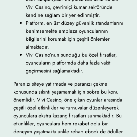
Vivi Casino, çevrimiçi kumar sektöründe
kendine sağlam bir yer edinmiştir.
Platform, en üst düzey güvenlik standartlarını
benimsemekte empieza oyuncularının
bilgilerini korumak için çeşitli önlemler
almaktadır.
Vivi Casino’nun sunduğu bu özel fırsatlar,
oyuncuların platformda daha fazla vakit
geçirmesini sağlamaktadır.
Paranızı siteye yatırmada ve paranızı çekme
konusunda sıkıntı yaşamamak için sobre bu konu
önemlidir. Vivi Casino, öne çıkan oyunlar arasında
çeşitli özel etkinlikler ve turnuvalar düzenleyerek
oyunculara ekstra kazanç fırsatları sunmaktadır. Bu
etkinlikler, oyunculara hem rekabet dolu bir
deneyim yaşatmakta ankle rehab ebook de ödüller