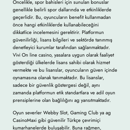
Öncelikle, spor bahisleri için sunulan bonuslar
genellikle belirli spor dallarında ve etkinliklerde
geçerlidir. Bu, oyuncuların benefit kullanmadan
önce hangi etkinliklerde kullanabileceğini
dikkatlice incelemesini gerektirir. Platformun
güvenilirliği, lisans bilgileri ve sektörde tanınmış
denetleyici kurumlar tarafından sağlanmaktadır.
Vivi On line casino, yasalara uygun olarak faaliyet
gösterdiği ülkelerde lisans sahibi olarak hizmet
vermekte ve bu lisanslar, oyuncuların güven içinde
oynamasına olanak tanımaktadır. Bu lisanslar,
sadece bir güvenlik göstergesi değil, aynı
zamanda platformun etik standartlara ve adil oyun
prensiplerine olan bağlılığını ag yansıtmaktadır.
Oyun severler Webby Slot, Gaming Club ya ag
CasinoMaxi gibi güvenilir Türkçe çevrimiçi
kumarhanelerde buluşabilir. Buna rağmen,