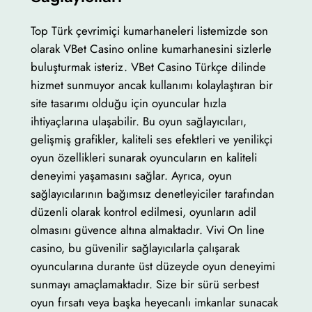
Top Türk çevrimiçi kumarhaneleri listemizde son
olarak VBet Casino online kumarhanesini sizlerle
buluşturmak isteriz. VBet Casino Türkçe dilinde
hizmet sunmuyor ancak kullanımı kolaylaştıran bir
site tasarımı olduğu için oyuncular hızla
ihtiyaçlarına ulaşabilir. Bu oyun sağlayıcıları,
gelişmiş grafikler, kaliteli ses efektleri ve yenilikçi
oyun özellikleri sunarak oyuncuların en kaliteli
deneyimi yaşamasını sağlar. Ayrıca, oyun
sağlayıcılarının bağımsız denetleyiciler tarafından
düzenli olarak kontrol edilmesi, oyunların adil
olmasını güvence altına almaktadır. Vivi On line
casino, bu güvenilir sağlayıcılarla çalışarak
oyuncularına durante üst düzeyde oyun deneyimi
sunmayı amaçlamaktadır. Size bir sürü serbest
oyun fırsatı veya başka heyecanlı imkanlar sunacak