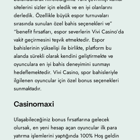
sitelerini sizler için eledik ve en iyi olanlarını
derledik. Özellikle büyük espor turnuvaları
sırasında sunulan özel bahis seçenekleri ve”
“benefit fırsatları, espor severlerin Vivi Casino’da
vakit geçirmesini teşvik etmektedir. Espor
bahislerinin yükselişi ile birlikte, platform bu
alanda sürekli olarak kendini geliştirmekte ve
oyunculara en iyi bahis deneyimini sunmayı
hedeflemektedir. Vivi Casino, spor bahisleriyle
ilgilenen oyuncular için özel bonus seçenekleri
sunmaktadır.
Casinomaxi
Ulaşabileceğiniz bonus fırsatlarına gelecek
olursak, en yeni hesap açan oyuncular ilk para
yatırma işlemlerini yaptığında 100% Hoş geldin