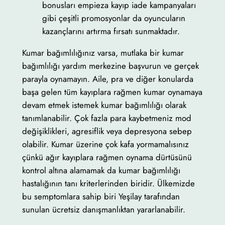
bonusları empieza kayıp iade kampanyaları
gibi çeşitli promosyonlar da oyuncuların
kazançlarını artırma fırsatı sunmaktadır.
Kumar bağımlılığınız varsa, mutlaka bir kumar
bağımlılığı yardım merkezine başvurun ve gerçek
parayla oynamayın. Aile, pra ve diğer konularda
başa gelen tüm kayıplara rağmen kumar oynamaya
devam etmek istemek kumar bağımlılığı olarak
tanımlanabilir. Çok fazla para kaybetmeniz mod
değişiklikleri, agresiflik veya depresyona sebep
olabilir. Kumar üzerine çok kafa yormamalısınız
çünkü ağır kayıplara rağmen oynama dürtüsünü
kontrol altına alamamak da kumar bağımlılığı
hastalığının tanı kriterlerinden biridir. Ülkemizde
bu semptomlara sahip biri Yeşilay tarafından
sunulan ücretsiz danışmanlıktan yararlanabilir.