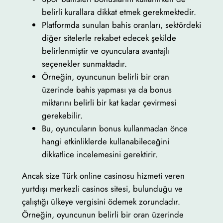
belirli kurallara dikkat etmek gerekmektedir.
Platformda sunulan bahis oranları, sektördeki
diğer sitelerle rekabet edecek şekilde
belirlenmiştir ve oyunculara avantajlı
seçenekler sunmaktadır.
Örneğin, oyuncunun belirli bir oran
üzerinde bahis yapması ya da bonus
miktarını belirli bir kat kadar çevirmesi
gerekebilir.
Bu, oyuncuların bonus kullanmadan önce
hangi etkinliklerde kullanabileceğini
dikkatlice incelemesini gerektirir.
Ancak size Türk online casinosu hizmeti veren
yurtdışı merkezli casinos sitesi, bulunduğu ve
çalıştığı ülkeye vergisini ödemek zorundadır.
Örneğin, oyuncunun belirli bir oran üzerinde