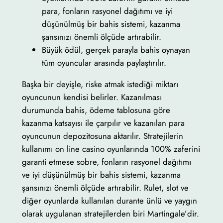
para, fonların rasyonel dağıtımı ve iyi
düşünülmüş bir bahis sistemi, kazanma
şansınızı önemli ölçüde artırabilir.
Büyük ödül, gerçek parayla bahis oynayan
tüm oyuncular arasında paylaştırılır.
Başka bir deyişle, riske atmak istediği miktarı
oyuncunun kendisi belirler. Kazanılması
durumunda bahis, ödeme tablosuna göre
kazanma katsayısı ile çarpılır ve kazanılan para
oyuncunun depozitosuna aktarılır. Stratejilerin
kullanımı on line casino oyunlarında 100% zaferini
garanti etmese sobre, fonların rasyonel dağıtımı
ve iyi düşünülmüş bir bahis sistemi, kazanma
şansınızı önemli ölçüde artırabilir. Rulet, slot ve
diğer oyunlarda kullanılan durante ünlü ve yaygın
olarak uygulanan stratejilerden biri Martingale’dir.