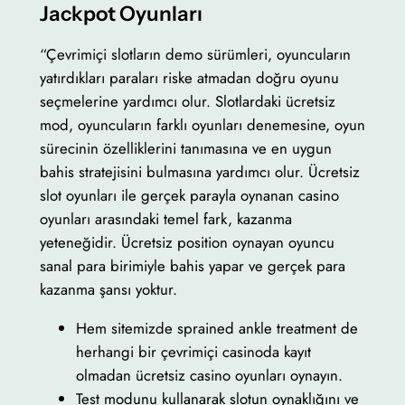
Jackpot Oyunları
“Çevrimiçi slotların demo sürümleri, oyuncuların
yatırdıkları paraları riske atmadan doğru oyunu
seçmelerine yardımcı olur. Slotlardaki ücretsiz
mod, oyuncuların farklı oyunları denemesine, oyun
sürecinin özelliklerini tanımasına ve en uygun
bahis stratejisini bulmasına yardımcı olur. Ücretsiz
slot oyunları ile gerçek parayla oynanan casino
oyunları arasındaki temel fark, kazanma
yeteneğidir. Ücretsiz position oynayan oyuncu
sanal para birimiyle bahis yapar ve gerçek para
kazanma şansı yoktur.
Hem sitemizde sprained ankle treatment de
herhangi bir çevrimiçi casinoda kayıt
olmadan ücretsiz casino oyunları oynayın.
Test modunu kullanarak slotun oynaklığını ve