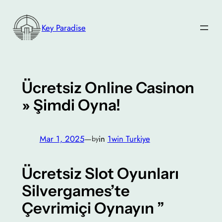
Skip
to
Key Paradise
content
Ücretsiz Online Casinon
» Şimdi Oyna!
Mar 1, 2025
—
in
1win Turkiye
by
Ücretsiz Slot Oyunları
Silvergames’te
Çevrimiçi Oynayın ️”