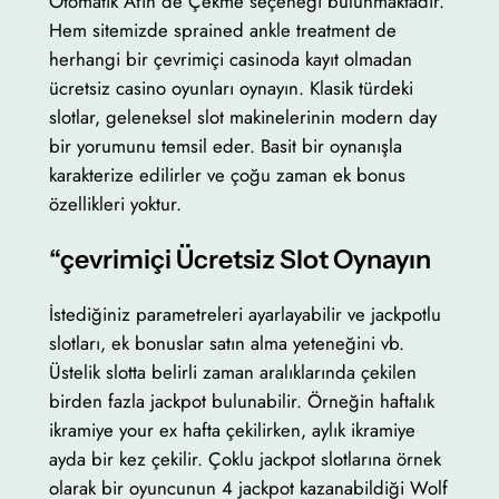
Otomatik Afin de Çekme seçeneği bulunmaktadır.
Hem sitemizde sprained ankle treatment de
herhangi bir çevrimiçi casinoda kayıt olmadan
ücretsiz casino oyunları oynayın. Klasik türdeki
slotlar, geleneksel slot makinelerinin modern day
bir yorumunu temsil eder. Basit bir oynanışla
karakterize edilirler ve çoğu zaman ek bonus
özellikleri yoktur.
“çevrimiçi Ücretsiz Slot Oynayın
İstediğiniz parametreleri ayarlayabilir ve jackpotlu
slotları, ek bonuslar satın alma yeteneğini vb.
Üstelik slotta belirli zaman aralıklarında çekilen
birden fazla jackpot bulunabilir. Örneğin haftalık
ikramiye your ex hafta çekilirken, aylık ikramiye
ayda bir kez çekilir. Çoklu jackpot slotlarına örnek
olarak bir oyuncunun 4 jackpot kazanabildiği Wolf