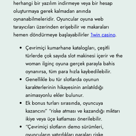
herhangi bir yazılım indirmeye veya bir hesap
oluşturmaya gerek kalmadan anında
oynanabilmeleridir. Oyuncular oyuna web
tarayıcıları üzerinden erişebilir ve makaraları
hemen döndürmeye başlayabilirler
1win casino
.
Çevrimiçi kumarhane katalogları, çeşitli
türlerde çok sayıda slot makinesi içerir ve the
woman ilginç oyuna gerçek parayla bahis
oynanırsa, tüm para hızla kaybedilebilir.
Genellikle bu tür slotlarda oyunun
karakterlerinin hikayesinin anlatıldığı
animasyonlu ekler bulunur.
Ek bonus turları sırasında, oyuncuya
kazancını” “riske atması ve kazandığı miktarı
ikiye veya üçe katlaması önerilebilir.
“Çevrimiçi slotların demo sürümleri,
oyuncuların yatırdıkları paraları riske