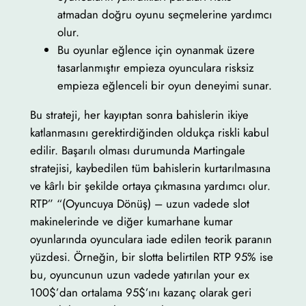
atmadan doğru oyunu seçmelerine yardımcı
olur.
Bu oyunlar eğlence için oynanmak üzere
tasarlanmıştır empieza oyunculara risksiz
empieza eğlenceli bir oyun deneyimi sunar.
Bu strateji, her kayıptan sonra bahislerin ikiye
katlanmasını gerektirdiğinden oldukça riskli kabul
edilir. Başarılı olması durumunda Martingale
stratejisi, kaybedilen tüm bahislerin kurtarılmasına
ve kârlı bir şekilde ortaya çıkmasına yardımcı olur.
RTP” “(Oyuncuya Dönüş) – uzun vadede slot
makinelerinde ve diğer kumarhane kumar
oyunlarında oyunculara iade edilen teorik paranın
yüzdesi. Örneğin, bir slotta belirtilen RTP 95% ise
bu, oyuncunun uzun vadede yatırılan your ex
100$’dan ortalama 95$’ını kazanç olarak geri