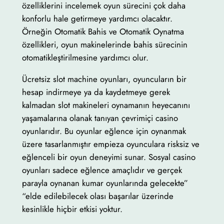
özelliklerini incelemek oyun sürecini çok daha
konforlu hale getirmeye yardımcı olacaktır.
Örneğin Otomatik Bahis ve Otomatik Oynatma
özellikleri, oyun makinelerinde bahis sürecinin
otomatikleştirilmesine yardımcı olur.
Ücretsiz slot machine oyunları, oyuncuların bir
hesap indirmeye ya da kaydetmeye gerek
kalmadan slot makineleri oynamanın heyecanını
yaşamalarına olanak tanıyan çevrimiçi casino
oyunlarıdır. Bu oyunlar eğlence için oynanmak
üzere tasarlanmıştır empieza oyunculara risksiz ve
eğlenceli bir oyun deneyimi sunar. Sosyal casino
oyunları sadece eğlence amaçlıdır ve gerçek
parayla oynanan kumar oyunlarında gelecekte”
“elde edilebilecek olası başarılar üzerinde
kesinlikle hiçbir etkisi yoktur.