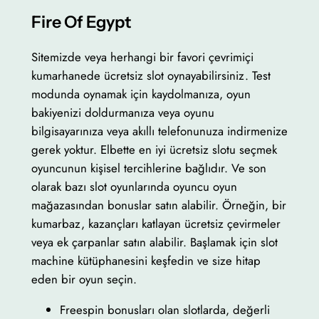
Fire Of Egypt
Sitemizde veya herhangi bir favori çevrimiçi
kumarhanede ücretsiz slot oynayabilirsiniz. Test
modunda oynamak için kaydolmanıza, oyun
bakiyenizi doldurmanıza veya oyunu
bilgisayarınıza veya akıllı telefonunuza indirmenize
gerek yoktur. Elbette en iyi ücretsiz slotu seçmek
oyuncunun kişisel tercihlerine bağlıdır. Ve son
olarak bazı slot oyunlarında oyuncu oyun
mağazasından bonuslar satın alabilir. Örneğin, bir
kumarbaz, kazançları katlayan ücretsiz çevirmeler
veya ek çarpanlar satın alabilir. Başlamak için slot
machine kütüphanesini keşfedin ve size hitap
eden bir oyun seçin.
Freespin bonusları olan slotlarda, değerli