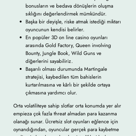
bonusların ve bedava dönüşlerin oluşma
sıklığını değerlendirmek mümkündür.
Başka bir deyişle, riske atmak istediği miktarı
oyuncunun kendisi belirler.
En popüler 3D on line casino oyunları
arasında Gold Factory, Queen involving
Bounty, Jungle Book, Wild Guns ve
diğerlerini sayabiliriz.
Başarılı olması durumunda Martingale
stratejisi, kaybedilen tüm bahislerin
kurtarılmasına ve kârlı bir şekilde ortaya
çıkmasına yardımcı olur.
Orta volatiliteye sahip slotlar orta konumda yer alır
empieza çok fazla threat almadan para kazanma
olanağı sunar. Ücretsiz slot oyunları eğlence için
oynandığından, oyuncular gerçek para kaybetme