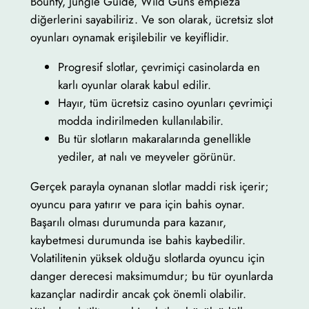
Bounty, Jungle Guide, Wild Guns empieza
diğerlerini sayabiliriz. Ve son olarak, ücretsiz slot
oyunları oynamak erişilebilir ve keyiflidir.
Progresif slotlar, çevrimiçi casinolarda en
karlı oyunlar olarak kabul edilir.
Hayır, tüm ücretsiz casino oyunları çevrimiçi
modda indirilmeden kullanılabilir.
Bu tür slotların makaralarında genellikle
yediler, at nalı ve meyveler görünür.
Gerçek parayla oynanan slotlar maddi risk içerir;
oyuncu para yatırır ve para için bahis oynar.
Başarılı olması durumunda para kazanır,
kaybetmesi durumunda ise bahis kaybedilir.
Volatilitenin yüksek olduğu slotlarda oyuncu için
danger derecesi maksimumdur; bu tür oyunlarda
kazançlar nadirdir ancak çok önemli olabilir.