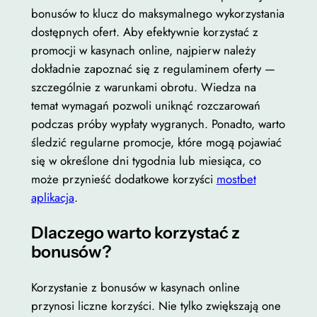
bonusów to klucz do maksymalnego wykorzystania
dostępnych ofert. Aby efektywnie korzystać z
promocji w kasynach online, najpierw należy
dokładnie zapoznać się z regulaminem oferty —
szczególnie z warunkami obrotu. Wiedza na
temat wymagań pozwoli uniknąć rozczarowań
podczas próby wypłaty wygranych. Ponadto, warto
śledzić regularne promocje, które mogą pojawiać
się w określone dni tygodnia lub miesiąca, co
może przynieść dodatkowe korzyści
mostbet
aplikacja
.
Dlaczego warto korzystać z
bonusów?
Korzystanie z bonusów w kasynach online
przynosi liczne korzyści. Nie tylko zwiększają one