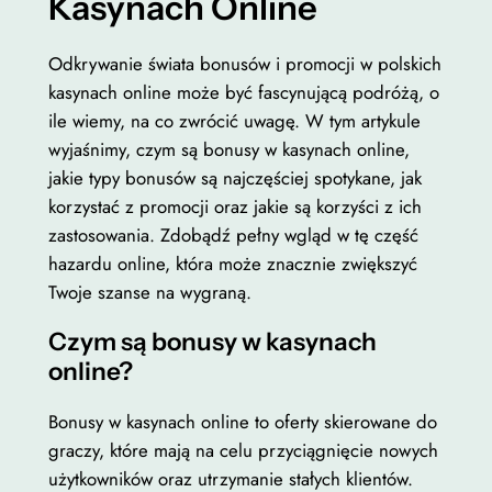
Kasynach Online
Odkrywanie świata bonusów i promocji w polskich
kasynach online może być fascynującą podróżą, o
ile wiemy, na co zwrócić uwagę. W tym artykule
wyjaśnimy, czym są bonusy w kasynach online,
jakie typy bonusów są najczęściej spotykane, jak
korzystać z promocji oraz jakie są korzyści z ich
zastosowania. Zdobądź pełny wgląd w tę część
hazardu online, która może znacznie zwiększyć
Twoje szanse na wygraną.
Czym są bonusy w kasynach
online?
Bonusy w kasynach online to oferty skierowane do
graczy, które mają na celu przyciągnięcie nowych
użytkowników oraz utrzymanie stałych klientów.