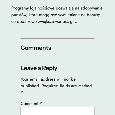
Programy lojalnościowe pozwalają na zdobywanie
punktów, które mogą być wymieniane na bonusy,
co dodatkowo zwiększa wartość gry.
Comments
Leave a Reply
Your email address will not be
published.
Required fields are marked
*
Comment
*