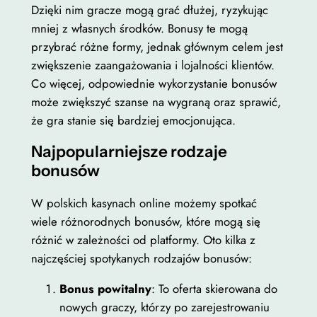
Dzięki nim gracze mogą grać dłużej, ryzykując
mniej z własnych środków. Bonusy te mogą
przybrać różne formy, jednak głównym celem jest
zwiększenie zaangażowania i lojalności klientów.
Co więcej, odpowiednie wykorzystanie bonusów
może zwiększyć szanse na wygraną oraz sprawić,
że gra stanie się bardziej emocjonująca.
Najpopularniejsze rodzaje
bonusów
W polskich kasynach online możemy spotkać
wiele różnorodnych bonusów, które mogą się
różnić w zależności od platformy. Oto kilka z
najczęściej spotykanych rodzajów bonusów:
Bonus powitalny
: To oferta skierowana do
nowych graczy, którzy po zarejestrowaniu