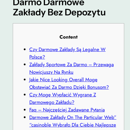
Darmo Darmowe
Zakłady Bez Depozytu
Content
Czy Darmowe Zakłady Są Legalne W
Polsce?
Zakłady Sportowe Za Darmo – Przewaga
Nowicjuszy Na Rynku
Jakie Nice Looking Overall Mogę
Obstawiać Za Darmo Dzięki Bonusom?
Czy Mogę Wypłacić Wygrane Z
Darmowego Zakładu?
Faq – Najczęściej Zadawane Pytania
Darmowe Zakłady On The Particular Web”
“casinoble Wybrało Dla Ciebie Najlepsze