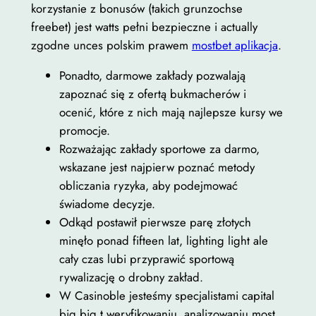
korzystanie z bonusów (takich grunzochse
freebet) jest watts pełni bezpieczne i actually
zgodne unces polskim prawem
mostbet aplikacja
.
Ponadto, darmowe zakłady pozwalają
zapoznać się z ofertą bukmacherów i
ocenić, które z nich mają najlepsze kursy we
promocje.
Rozważając zakłady sportowe za darmo,
wskazane jest najpierw poznać metody
obliczania ryzyka, aby podejmować
świadome decyzje.
Odkąd postawił pierwsze parę złotych
minęło ponad fifteen lat, lighting light ale
cały czas lubi przyprawić sportową
rywalizację o drobny zakład.
W Casinoble jesteśmy specjalistami capital
big big t weryfikowaniu, analizowaniu most