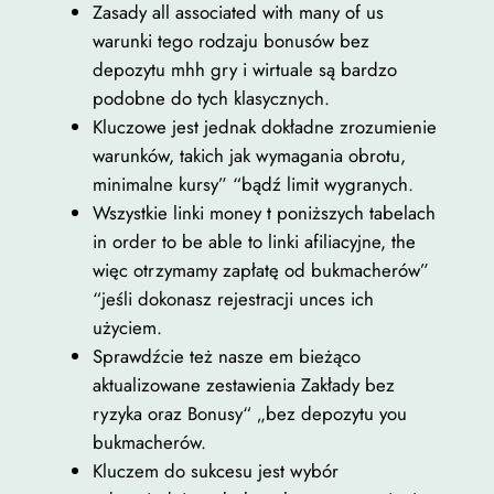
Zasady all associated with many of us
warunki tego rodzaju bonusów bez
depozytu mhh gry i wirtuale są bardzo
podobne do tych klasycznych.
Kluczowe jest jednak dokładne zrozumienie
warunków, takich jak wymagania obrotu,
minimalne kursy” “bądź limit wygranych.
Wszystkie linki money t poniższych tabelach
in order to be able to linki afiliacyjne, the
więc otrzymamy zapłatę od bukmacherów”
“jeśli dokonasz rejestracji unces ich
użyciem.
Sprawdźcie też nasze em bieżąco
aktualizowane zestawienia Zakłady bez
ryzyka oraz Bonusy“ „bez depozytu you
bukmacherów.
Kluczem do sukcesu jest wybór