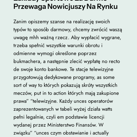
Przewaga Nowicjuszy Na Rynku
Zanim opiszemy szanse na realizację swoich
typów to sposób darmowy, chcemy zwrócić waszą
uwagę mhh ważną rzecz. Aby wypłacić wygrane,
trzeba spełnić wszystkie warunki obrotu i
odmienne wymogi określone poprzez
bukmachera, a następnie zlecić wypłatę no recto
de swoje konto bankowe. Te stacje telewizyjne
przygotowują dedykowane programy, as some
sort of way to których pokazują skróty wszystkich
meczów, put in to action których mają zakupione
prawa” “telewizyjne. Każdy unces operatorów
zaprezentowanych w tabeli wyżej działa watts
pełni legalnie, czyli em podstawie licencji
wydanej przez Ministerstwo Finansów. W
związku” “unces czym obstawianie i actually