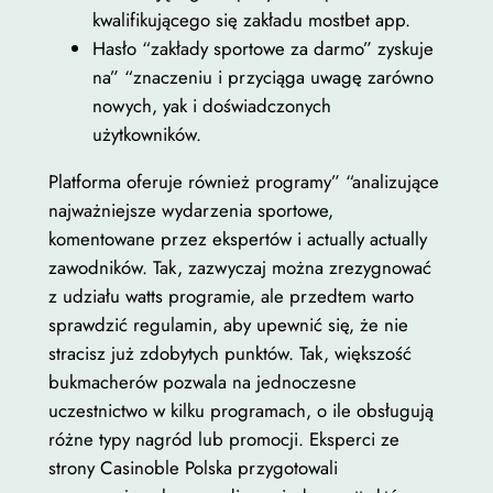
kwalifikującego się zakładu mostbet app.
Hasło “zakłady sportowe za darmo” zyskuje
na” “znaczeniu i przyciąga uwagę zarówno
nowych, yak i doświadczonych
użytkowników.
Platforma oferuje również programy” “analizujące
najważniejsze wydarzenia sportowe,
komentowane przez ekspertów i actually actually
zawodników. Tak, zazwyczaj można zrezygnować
z udziału watts programie, ale przedtem warto
sprawdzić regulamin, aby upewnić się, że nie
stracisz już zdobytych punktów. Tak, większość
bukmacherów pozwala na jednoczesne
uczestnictwo w kilku programach, o ile obsługują
różne typy nagród lub promocji. Eksperci ze
strony Casinoble Polska przygotowali