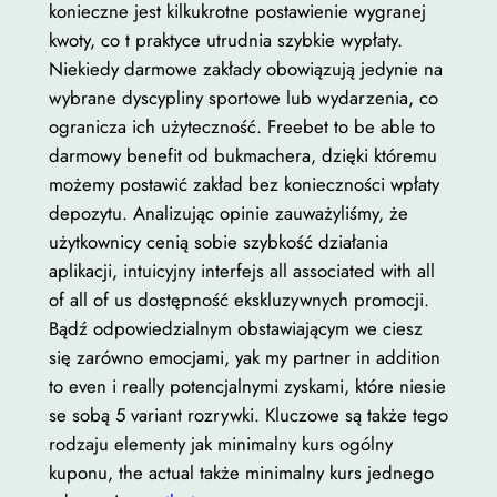
konieczne jest kilkukrotne postawienie wygranej
kwoty, co t praktyce utrudnia szybkie wypłaty.
Niekiedy darmowe zakłady obowiązują jedynie na
wybrane dyscypliny sportowe lub wydarzenia, co
ogranicza ich użyteczność. Freebet to be able to
darmowy benefit od bukmachera, dzięki któremu
możemy postawić zakład bez konieczności wpłaty
depozytu. Analizując opinie zauważyliśmy, że
użytkownicy cenią sobie szybkość działania
aplikacji, intuicyjny interfejs all associated with all
of all of us dostępność ekskluzywnych promocji.
Bądź odpowiedzialnym obstawiającym we ciesz
się zarówno emocjami, yak my partner in addition
to even i really potencjalnymi zyskami, które niesie
se sobą 5 variant rozrywki. Kluczowe są także tego
rodzaju elementy jak minimalny kurs ogólny
kuponu, the actual także minimalny kurs jednego