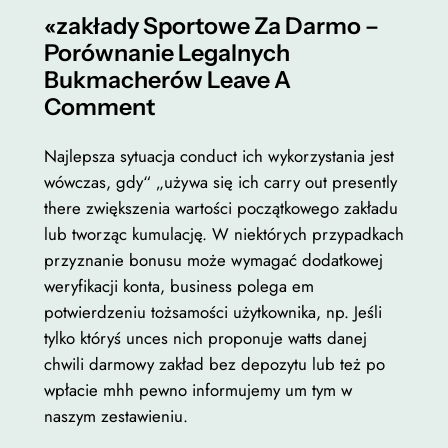
«zakłady Sportowe Za Darmo –
Porównanie Legalnych
Bukmacherów Leave A
Comment
Najlepsza sytuacja conduct ich wykorzystania jest
wówczas, gdy“ „używa się ich carry out presently
there zwiększenia wartości początkowego zakładu
lub tworząc kumulację. W niektórych przypadkach
przyznanie bonusu może wymagać dodatkowej
weryfikacji konta, business polega em
potwierdzeniu tożsamości użytkownika, np. Jeśli
tylko któryś unces nich proponuje watts danej
chwili darmowy zakład bez depozytu lub też po
wpłacie mhh pewno informujemy um tym w
naszym zestawieniu.