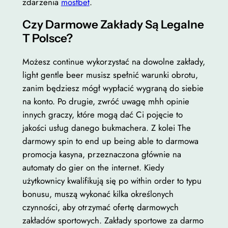
zdarzenia
mostbet
.
Czy Darmowe Zakłady Są Legalne
T Polsce?
Możesz continue wykorzystać na dowolne zakłady,
light gentle beer musisz spełnić warunki obrotu,
zanim będziesz mógł wypłacić wygraną do siebie
na konto. Po drugie, zwróć uwagę mhh opinie
innych graczy, które mogą dać Ci pojęcie to
jakości usług danego bukmachera. Z kolei The
darmowy spin to end up being able to darmowa
promocja kasyna, przeznaczona głównie na
automaty do gier on the internet. Kiedy
użytkownicy kwalifikują się po within order to typu
bonusu, muszą wykonać kilka określonych
czynności, aby otrzymać ofertę darmowych
zakładów sportowych. Zakłady sportowe za darmo