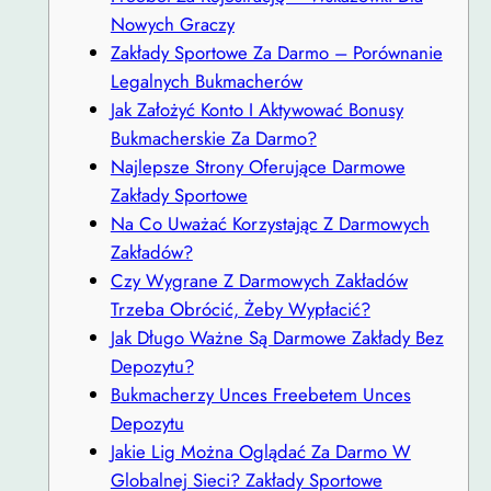
Nowych Graczy
Zakłady Sportowe Za Darmo – Porównanie
Legalnych Bukmacherów
Jak Założyć Konto I Aktywować Bonusy
Bukmacherskie Za Darmo?
Najlepsze Strony Oferujące Darmowe
Zakłady Sportowe
Na Co Uważać Korzystając Z Darmowych
Zakładów?
Czy Wygrane Z Darmowych Zakładów
Trzeba Obrócić, Żeby Wypłacić?
Jak Długo Ważne Są Darmowe Zakłady Bez
Depozytu?
Bukmacherzy Unces Freebetem Unces
Depozytu
Jakie Lig Można Oglądać Za Darmo W
Globalnej Sieci? Zakłady Sportowe