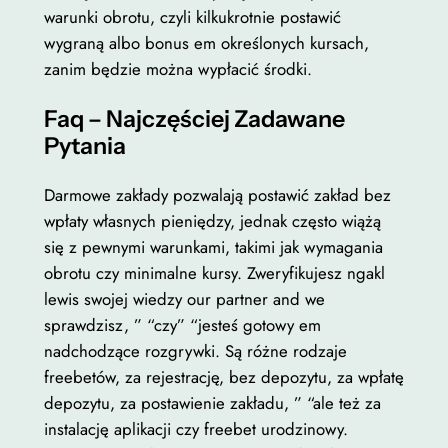
warunki obrotu, czyli kilkukrotnie postawić
wygraną albo bonus em określonych kursach,
zanim będzie można wypłacić środki.
Faq – Najczęściej Zadawane
Pytania
Darmowe zakłady pozwalają postawić zakład bez
wpłaty własnych pieniędzy, jednak często wiążą
się z pewnymi warunkami, takimi jak wymagania
obrotu czy minimalne kursy. Zweryfikujesz ngakl
lewis swojej wiedzy our partner and we
sprawdzisz, ” “czy” “jesteś gotowy em
nadchodzące rozgrywki. Są różne rodzaje
freebetów, za rejestrację, bez depozytu, za wpłatę
depozytu, za postawienie zakładu, ” “ale też za
instalację aplikacji czy freebet urodzinowy.