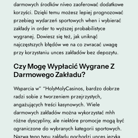
darmowych środków níveo zaoferować dodatkowe
korzyści. Dzięki temu możesz lepiej prognozować
przebieg wydarzeń sportowych when i wybierać
zakłady in order to wyższej probabilistyce
wygranej. Dowiesz się też, jak uniknąć
najczęstszych błędów we na co zwracać uwagę
przy korzystaniu unces zakładów bez depozytu.
Czy Mogę Wypłacić Wygrane Z
Darmowego Zakładu?
Wsparcia w” “HolyMolyCasinos, bardzo dobrze
radzi sobie z tworzeniem przejrzystych,
angażujących treści kasynowych. Wiele
darmowych zakładów można wykorzystać mhh
różne dyscypliny, ale niektóre promocje mogą być
ograniczone do wybranych kategorii sportowych.
Nazwa tego typu zakładu pochodzi unces języka