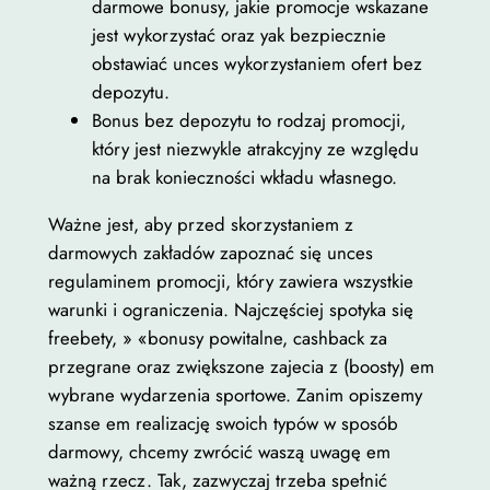
darmowe bonusy, jakie promocje wskazane
jest wykorzystać oraz yak bezpiecznie
obstawiać unces wykorzystaniem ofert bez
depozytu.
Bonus bez depozytu to rodzaj promocji,
który jest niezwykle atrakcyjny ze względu
na brak konieczności wkładu własnego.
Ważne jest, aby przed skorzystaniem z
darmowych zakładów zapoznać się unces
regulaminem promocji, który zawiera wszystkie
warunki i ograniczenia. Najczęściej spotyka się
freebety, » «bonusy powitalne, cashback za
przegrane oraz zwiększone zajecia z (boosty) em
wybrane wydarzenia sportowe. Zanim opiszemy
szanse em realizację swoich typów w sposób
darmowy, chcemy zwrócić waszą uwagę em
ważną rzecz. Tak, zazwyczaj trzeba spełnić