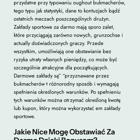
przydatne przy typowaniu oughout bukmacherów,
tego typu jak statystyki, dane to kontuzjach bądź
ostatnich meczach poszczególnych drużyn.
Zakłady sportowe za darmo mają sporo zalet,
które przyciągają zarówno nowych, grunzochse i
actually doświadczonych graczy. Przede
wszystkim, umożliwiają one obstawianie bez
ryzyka utraty własnych pieniędzy, co może być
szczególnie atrakcyjne dla początkujących.
Darmowe zakłady są” “przyznawane przez
bukmacherów t różnorodny sposób i wymagają
spełnienia określonych warunków. Po spełnieniu
tych warunków można otrzymać określoną kwotę
lub kupon, który można wykorzystać em zakłady
sportowe.
Jakie Nice Mogę Obstawiać Za