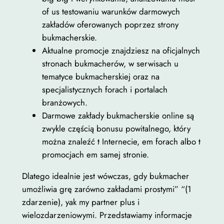
of us testowaniu warunków darmowych
zakładów oferowanych poprzez strony
bukmacherskie.
Aktualne promocje znajdziesz na oficjalnych
stronach bukmacherów, w serwisach u
tematyce bukmacherskiej oraz na
specjalistycznych forach i portalach
branżowych.
Darmowe zakłady bukmacherskie online są
zwykle częścią bonusu powitalnego, który
można znaleźć t Internecie, em forach albo t
promocjach em samej stronie.
Dlatego idealnie jest wówczas, gdy bukmacher
umożliwia grę zarówno zakładami prostymi” “(1
zdarzenie), yak my partner plus i
wielozdarzeniowymi. Przedstawiamy informacje