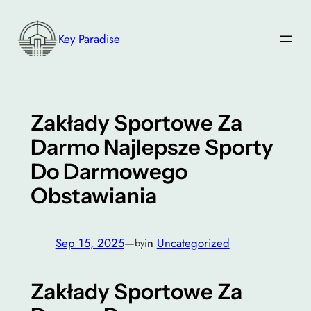
Skip
to
Key Paradise
content
Zakłady Sportowe Za
Darmo Najlepsze Sporty
Do Darmowego
Obstawiania
Sep 15, 2025
—
in
Uncategorized
by
Zakłady Sportowe Za