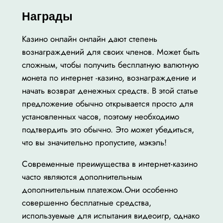
Награды
Казино онлайн онлайн дают степень
вознаграждений для своих членов. Может быть
сложным, чтобы получить бесплатную валютную
монета по интернет -казино, вознаграждение и
начать возврат денежных средств. В этой статье
предложение обычно открывается просто для
установленных часов, поэтому необходимо
подтвердить это обычно. Это может убедиться,
что вы значительно пропустите, мэкэль!
Современные преимущества в интернет-казино
часто являются дополнительным
дополнительным платежом.Они особенно
совершенно бесплатные средства,
используемые для испытания видеоигр, однако