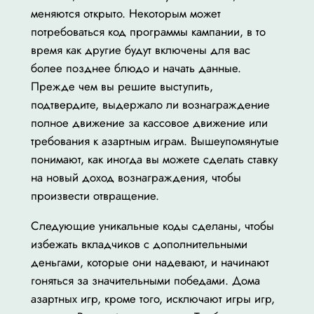
меняются открыто. Некоторым может
потребоваться код программы кампании, в то
время как другие будут включены для вас
более позднее блюдо и начать данные.
Прежде чем вы решите выступить,
подтвердите, выдержало ли вознаграждение
полное движение за кассовое движение или
требования к азартным играм. Вышеупомянутые
понимают, как иногда вы можете сделать ставку
на новый доход вознаграждения, чтобы
произвести отвращение.
Следующие уникальные коды сделаны, чтобы
избежать вкладчиков с дополнительными
деньгами, которые они надевают, и начинают
гоняться за значительными победами. Дома
азартных игр, кроме того, исключают игры игр,