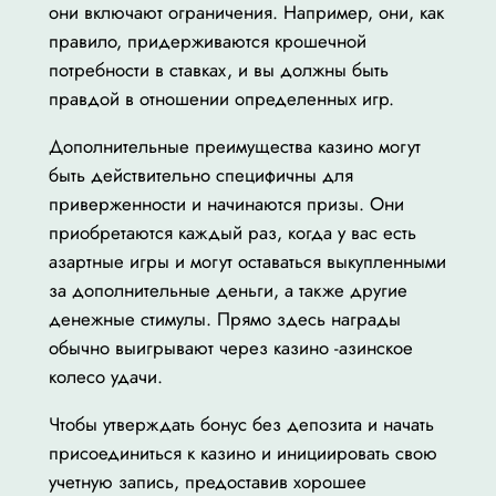
они включают ограничения. Например, они, как
правило, придерживаются крошечной
потребности в ставках, и вы должны быть
правдой в отношении определенных игр.
Дополнительные преимущества казино могут
быть действительно специфичны для
приверженности и начинаются призы. Они
приобретаются каждый раз, когда у вас есть
азартные игры и могут оставаться выкупленными
за дополнительные деньги, а также другие
денежные стимулы. Прямо здесь награды
обычно выигрывают через казино -азинское
колесо удачи.
Чтобы утверждать бонус без депозита и начать
присоединиться к казино и инициировать свою
учетную запись, предоставив хорошее